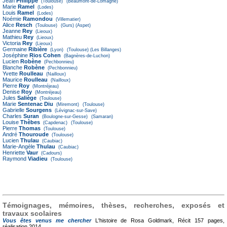
Jean
Philippe
(Toulouse)
(Beaumont-de-Lomagne)
Marie
Ramel
(Lodes)
Louis
Ramel
(Lodes)
Noémie
Ramondou
(Villematier)
Alice
Resch
(Toulouse)
(Gurs)
(Aspet)
Jeanne
Rey
(Lieoux)
Mathieu
Rey
(Lieoux)
Victoria
Rey
(Lieoux)
Germaine
Ribière
(Lyon)
(Toulouse)
(Les Billanges)
Joséphine
Rios Cohen
(Bagnères-de-Luchon)
Lucien
Robène
(Pechbonnieu)
Blanche
Robène
(Pechbonnieu)
Yvette
Roulleau
(Nailloux)
Maurice
Roulleau
(Nailloux)
Pierre
Roy
(Montréjeau)
Denise
Roy
(Montréjeau)
Jules
Saliège
(Toulouse)
Marie
Sentenac Diu
(Miremont)
(Toulouse)
Gabrielle
Sourgens
(Lévignac-sur-Save)
Charles
Suran
(Boulogne-sur-Gesse)
(Samaran)
Louise
Thèbes
(Capdenac)
(Toulouse)
Pierre
Thomas
(Toulouse)
André
Thouroude
(Toulouse)
Lucien
Thulau
(Caubiac)
Marie-Angèle
Thulau
(Caubiac)
Henriette
Vaur
(Cadours)
Raymond
Viadieu
(Toulouse)
Témoignages, mémoires, thèses, recherches, exposés et
travaux scolaires
Vous êtes venus me chercher
L'histoire de Rosa Goldmark, Récit
157 pages,
réalisation 2014