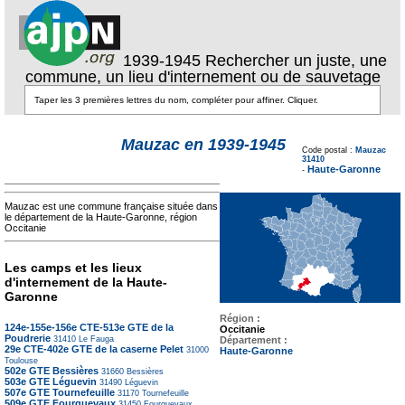
1939-1945 Rechercher un juste, une
commune, un lieu d'internement ou de sauvetage
Texte pour ecartement
Mauzac en 1939-1945
lateral
Code postal :
Mauzac
Texte pour
31410
ecartement lateral
Haute-Garonne
-
Mauzac est une commune française située dans
le département de la Haute-Garonne, région
Occitanie
Les camps et les lieux
d'internement de la Haute-
Garonne
Région :
124e-155e-156e CTE-513e GTE de la
Occitanie
Poudrerie
Département :
31410
Le Fauga
29e CTE-402e GTE de la caserne Pelet
Haute-Garonne
31000
Toulouse
502e GTE Bessières
31660
Bessières
503e GTE Léguevin
31490
Léguevin
507e GTE Tournefeuille
31170
Tournefeuille
509e GTE Fourquevaux
31450
Fourquevaux