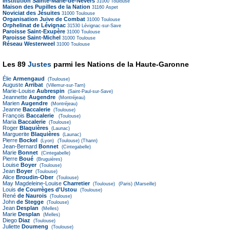
Institution Sainte-Marie-de-Nevers
31000
Toulouse
Maison des Pupilles de la Nation
31160
Aspet
Noviciat des Jésuites
31000
Toulouse
Organisation Juive de Combat
31000
Toulouse
Orphelinat de Lévignac
31530
Lévignac-sur-Save
Paroisse Saint-Exupère
31000
Toulouse
Paroisse Saint-Michel
31000
Toulouse
Réseau Westerweel
31000
Toulouse
Les 89
Justes
parmi les Nations de la Haute-Garonne
Élie
Armengaud
(Toulouse)
Auguste
Arribat
(Villemur-sur-Tarn)
Marie-Louise
Aubrespin
(Saint-Paul-sur-Save)
Jeannette
Augendre
(Montréjeau)
Marien
Augendre
(Montréjeau)
Jeanne
Baccalerie
(Toulouse)
François
Baccalerie
(Toulouse)
Maria
Baccalerie
(Toulouse)
Roger
Blaquières
(Launac)
Marguerite
Blaquières
(Launac)
Pierre
Bockel
(Lyon)
(Toulouse)
(Thann)
Jean-Bernard
Bonnet
(Cintegabelle)
Marie
Bonnet
(Cintegabelle)
Pierre
Boué
(Bruguières)
Louise
Boyer
(Toulouse)
Jean
Boyer
(Toulouse)
Alice
Broudin-Ober
(Toulouse)
May Magdeleine-Louise
Charretier
(Toulouse)
(Paris)
(Marseille)
Louis
de Courrèges d'Ustou
(Toulouse)
René
de Naurois
(Toulouse)
John
de Stegge
(Toulouse)
Jean
Desplan
(Melles)
Marie
Desplan
(Melles)
Diego
Diaz
(Toulouse)
Juliette
Doumeng
(Toulouse)