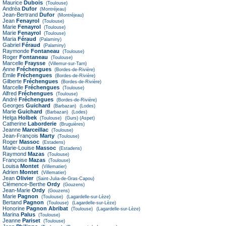
Maurice
Dubois
(Toulouse)
Andréa
Dufor
(Montréjeau)
Jean-Bertrand
Dufor
(Montréjeau)
Jean
Fenayrol
(Toulouse)
Marie
Fenayrol
(Toulouse)
Marie
Fenayrol
(Toulouse)
Maria
Féraud
(Palaminy)
Gabriel
Féraud
(Palaminy)
Raymonde
Fontaneau
(Toulouse)
Roger
Fontaneau
(Toulouse)
Marcelle
Fraysse
(Villemur-sur-Tarn)
Anne
Fréchengues
(Bordes-de-Rivière)
Émile
Fréchengues
(Bordes-de-Rivière)
Gilberte
Fréchengues
(Bordes-de-Rivière)
Marcelle
Fréchengues
(Toulouse)
Alfred
Fréchengues
(Toulouse)
André
Fréchengues
(Bordes-de-Rivière)
Georges
Guichard
(Barbazan)
(Lodes)
Marie
Guichard
(Barbazan)
(Lodes)
Helga
Holbek
(Toulouse)
(Gurs)
(Aspet)
Catherine
Laborderie
(Bruguières)
Jeanne
Marceillac
(Toulouse)
Jean-François
Marty
(Toulouse)
Roger
Massoc
(Estadens)
Marie-Louise
Massoc
(Estadens)
Raymond
Mazas
(Toulouse)
Françoise
Mazas
(Toulouse)
Louisa
Montet
(Villematier)
Adrien
Montet
(Villematier)
Jean
Olivier
(Saint-Julia-de-Gras-Capou)
Clémence-Berthe
Ordy
(Gouzens)
Jean-Marie
Ordy
(Gouzens)
Marie
Pagnon
(Toulouse)
(Lagardelle-sur-Lèze)
Bertand
Pagnon
(Toulouse)
(Lagardelle-sur-Lèze)
Honorine
Pagnon Abribat
(Toulouse)
(Lagardelle-sur-Lèze)
Marina
Palus
(Toulouse)
Jeanne
Pariset
(Toulouse)