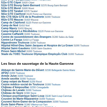
511e GTE Cépet
31620
Cépet
512e GTE Bourg-Saint-Bernard
31570
Bourg-Saint-Bernard
513e GTE Muret
31600
Muret
560e GTE Tarabel
31570
Tarabel
561e GTE Clairfond
31120
Portet-sur-Garonne
60e CTE-562e GTE de la Poudrerie
31000
Toulouse
652e GTE Mauzac
31410
Mauzac
Camp de Clairfond
31120
Portet-sur-Garonne
Camp de Noé
31410
Noé
Camp Maury
31410
Mauzac
Camp-hôpital Le Récébédou
31120
Portet-sur-Garonne
Caserne Caffarelli
31000
Toulouse
Centre de rassemblement des étrangers
31260
Salies-du-Salat
Centre Le Fauga
31410
Le Fauga
Hippodrome Toulouse
31000
Toulouse
Hôpital Hôtel-Dieu Saint-Jacques et Hospice de La Grave
31000
Toulouse
Hôpital Saint-Gaudens
31800
Saint-Gaudens
Prison Saint-Michel
31000
Toulouse
Stade du TOEC Toulouse Olympique Employés Club
31000
Toulouse
Les lieux de sauvetage de la Haute-Garonne
Abbaye de Sainte-Marie-du-Désert
31530
Bellegarde-Sainte-Marie
AFDU
31000
Toulouse
Armée Juive
31000
Toulouse
Armée secrète
31000
Toulouse
Camp volant de Revel
31250
Revel
Centre médico-social de Toulouse
31000
Toulouse
Château d'Ampouillac
31550
Cintegabelle
Château de Larade
31000
Toulouse
Château de Seyre
31560
Seyre
Clinique psychiatrique Saint-Loup
31140
Saint-Loup-Cammas
Couvent de Marie-Réparatrice
31000
Toulouse
Couvent Notre-Dame-de-la-Compassion
31000
Toulouse
École Saint-Pierre
31340
Villemur-sur-Tarn