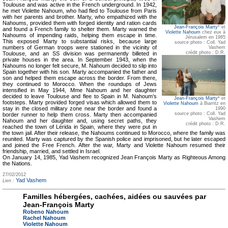
Toulouse and was active in the French underground. In 1942,
he met Violette Nahoum, who had fled to Toulouse from Paris
with her parents and brother. Marty, who empathized with the
Nahoums, provided them with forged identity and ration cards
Jean-François Marty
* et
and found a French family to shelter them. Marty warned the
Violette Nahoum
chez eux à
Nahoums of impending raids, helping them escape in time.
Jérusalem en 1985
This exposed Marty to substantial risks, because large
source photo : Coll. Yad
numbers of German troops were stationed in the vicinity of
Vashem
crédit photo : D.R.
Toulouse, and an SS division was permanently billeted in
private houses in the area. In September 1943, when the
Nahoums no longer felt secure, M. Nahoum decided to slip into
Spain together with his son. Marty accompanied the father and
son and helped them escape across the border. From there,
they continued to Morocco. When the roundups of Jews
intensified in May 1944, Mme Nahoum and her daughter
decided to leave Toulouse and flee to Spain in M. Nahoum’s
Jean-François Marty
* et
footsteps. Marty provided forged visas which allowed them to
Violette Nahoum
à Biarritz en
stay in the closed military zone near the border and found a
1990
source photo : Coll. Yad
border runner to help them cross. Marty then accompanied
Vashem
Nahoum and her daughter and, using secret paths, they
crédit photo : D.R.
reached the town of Lérida in Spain, where they were put in
the town jail. After their release, the Nahoums continued to Morocco, where the family was
reunited. Marty was captured by the Spanish police and imprisoned, but he later escaped
and joined the Free French. After the war, Marty and Violette Nahoum resumed their
friendship, married, and settled in Israel.
On January 14, 1985, Yad Vashem recognized Jean François Marty as Righteous Among
the Nations.
27/02/2012
Yad Vashem
Lien :
Familles hébergées, cachées, aidées ou sauvées par
Jean-François Marty
Robeno Nahoum
Rachel Nahoum
Violette Nahoum