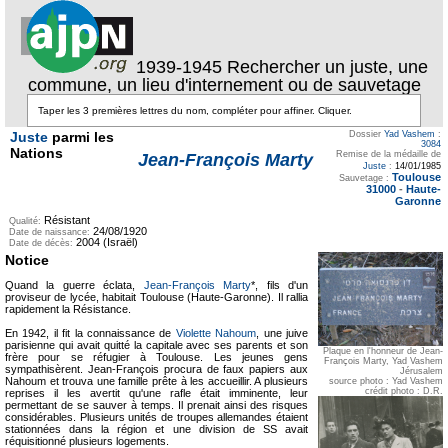
1939-1945 Rechercher un juste, une
commune, un lieu d'internement ou de sauvetage
Juste
parmi les
Dossier
Yad Vashem
:
3084
Nations
Remise de la médaille de
Jean-François Marty
Juste
:
14/01/1985
Toulouse
Sauvetage :
31000
-
Haute-
Garonne
Résistant
Qualité:
24/08/1920
Date de naissance:
2004 (Israël)
Date de décès:
Notice
Quand la guerre éclata,
Jean-François Marty
*, fils d'un
proviseur de lycée, habitait Toulouse (Haute-Garonne). Il rallia
rapidement la Résistance.
En 1942, il fit la connaissance de
Violette Nahoum
, une juive
parisienne qui avait quitté la capitale avec ses parents et son
Plaque en l'honneur de Jean-
frère pour se réfugier à Toulouse. Les jeunes gens
François Marty, Yad Vashem
sympathisèrent. Jean-François procura de faux papiers aux
Jérusalem
Nahoum et trouva une famille prête à les accueillir. A plusieurs
source photo : Yad Vashem
crédit photo : D.R.
reprises il les avertit qu'une rafle était imminente, leur
permettant de se sauver à temps. Il prenait ainsi des risques
considérables. Plusieurs unités de troupes allemandes étaient
stationnées dans la région et une division de SS avait
réquisitionné plusieurs logements.