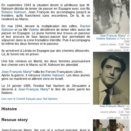
En septembre 1943 la situation devint si périlleuse que M.
Nahoum décida de tenter de passer en Espagne avec son fils
Robeno Nahoum
. Jean François les accompagna jusqu'à la
frontière, qu'ils franchirent sans encombres. De là, ils se
rendirent au Maroc.
En mai 1944, devant la multiplication des rafles,
Rachel
Nahoum
et sa fille
Violette
décidèrent de tenter elles aussi de
passer en Espagne. Le jeune homme leur trouva un passeur
Jean-François Marty
* et
et leur procura de faux laissez-passer leur permettant de
Violette Nahoum
à Paris en
séjourner dans la zone frontalière interdite. Puis il accompagna
1948
lui même les deux femmes et le passeur.
source photo : Coll. Yad
Vashem
crédit photo : D.R.
Ils arrivèrent à Lérida en Espagne par des chemins détournés.
Là, ils furent mis en prison.
Une fois remises en liberté, les deux femmes poursuivirent
leur chemin vers le Maroc où M. Nahoum les attendait.
Jean-François Marty
* rallia les Forces Françaises Libres.
Après la guerre, il retrouva
Violette Nahoum
. Les deux jeunes
gens se marièrent et allèrent vivre en Israël.
Le 14 janvier 1995, l'Institut Yad Vashem de Jérusalem a
décerné à
Jean-François Marty
* le titre de Juste parmi les
Nations.
Lien vers le Comité français pour Yad Vashem
Jean-François Marty
* en
Histoire
1965
source photo : Coll. Yad
Vashem
crédit photo : D.R.
Rescue story
Jean-François Marty, the son of a school principal, lived in