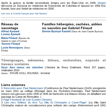
Après la guerre, la famille reconstituée émigra vers les États-Unis en 1949.
Denise
décrocha un Doctorat en médecine de l’Université de Colombia et épousé en 1956 Éric
Kandel, futur prix Nobel de médecine en 2000.
Lien vers le Comité français pour Yad Vashem
Réseau de
Familles hébergées, cachées, aidées
sauvetage
ou sauvées par Gabriel Féraud
Alfred Aymard
Denise Bystryn Kandel
(Sœur de Jean-Claude Bystryn)
Louise Aymard
Maria Féraud
(Épouse de
Gabriel et mère d'Yvonne)
Yvonne Féraud
Lucie Nonorgues
(Sœur
Émilia)
Témoignages, mémoires, thèses, recherches, exposés et
travaux scolaires
Vous êtes venus me chercher
L'histoire de Rosa Goldmark, Récit
157 pages,
réalisation 2014
SYLVIE GOLL SOLINAS -
terminal
Auteur :
Liens externes
1
Rencontre avec Paul Niedermann
(Conférence de Paul Niedermann (1h24) enregistrée
en mars 2011 au collège d'Estagel dans les Pyrénées-Orientales. Paul Niedermann
retrace son parcours entre 1935 et 1945 de Karlsruhe à la Maison d'Izieu, en détaillant son
passage au Camp de Rivesaltes. )
2
Page Facebook de Lois Gunden Clemens
3
Lien vers l'éditeur du livre "La Villa St Christophe à Canet-Plage"
(La Villa Saint
Christophe maison de convalescence pour enfants des camps d'internement avril 1941