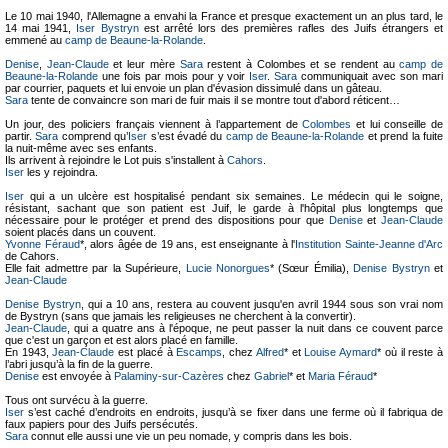
Le 10 mai 1940, l'Allemagne a envahi la France et presque exactement un an plus tard, le
14 mai 1941,
Iser Bystryn
est arrêté lors des premières rafles des Juifs étrangers et
emmené au
camp de Beaune-la-Rolande
.
Denise
,
Jean-Claude
et leur mère
Sara
restent à Colombes et se rendent au
camp de
Beaune-la-Rolande
une fois par mois pour y voir
Iser
.
Sara
communiquait avec son mari
par courrier, paquets et lui envoie un plan d'évasion dissimulé dans un gâteau.
Sara
tente de convaincre son mari de fuir mais il se montre tout d'abord réticent…
Un jour, des policiers français viennent à l’appartement de
Colombes
et lui conseille de
partir.
Sara
comprend qu’
Iser
s’est évadé du
camp de Beaune-la-Rolande
et prend la fuite
la nuit-même avec ses enfants.
Ils arrivent à rejoindre le Lot puis s'installent à
Cahors
.
Iser
les y rejoindra.
Iser
qui a un ulcère est hospitalisé pendant six semaines. Le médecin qui le soigne,
résistant, sachant que son patient est Juif, le garde à l'hôpital plus longtemps que
nécessaire pour le protéger et prend des dispositions pour que
Denise
et
Jean-Claude
soient placés dans un couvent.
Yvonne Féraud
*, alors âgée de 19 ans, est enseignante à l'
Institution Sainte-Jeanne d'Arc
de Cahors.
Elle fait admettre par la Supérieure,
Lucie Nonorgues
* (Sœur Émilia),
Denise Bystryn
et
Jean-Claude
Denise Bystryn
, qui a 10 ans, restera au couvent jusqu'en avril 1944 sous son vrai nom
de Bystryn (sans que jamais les religieuses ne cherchent à la convertir).
Jean-Claude
, qui a quatre ans à l'époque, ne peut passer la nuit dans ce couvent parce
que c'est un garçon et est alors placé en famille.
En 1943,
Jean-Claude
est placé à
Escamps
, chez
Alfred
* et
Louise Aymard
* où il reste à
l’abri jusqu’à la fin de la guerre.
Denise
est envoyée à
Palaminy-sur-Cazères
chez
Gabriel
* et
Maria Féraud
*
Tous ont survécu à la guerre.
Iser
s’est caché d’endroits en endroits, jusqu’à se fixer dans une ferme où il fabriqua de
faux papiers pour des Juifs persécutés.
Sara
connut elle aussi une vie un peu nomade, y compris dans les bois.