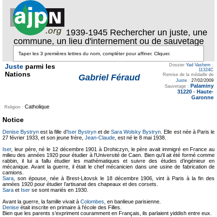
1939-1945 Rechercher un juste, une
commune, un lieu d'internement ou de sauvetage
Juste
parmi les
Dossier
Yad Vashem
:
11324C
Nations
Remise de la médaille de
Gabriel Féraud
Juste
:
27/02/2009
Palaminy
Sauvetage :
31220
-
Haute-
Garonne
Catholique
Religion :
Notice
Denise Bystryn
est la fille d’
Iser Bystryn
et de
Sara Wolsky Bystryn
. Elle est née à Paris le
27 février 1933, et son jeune frère,
Jean-Claude
, est né le 8 mai 1938.
Iser
, leur père, né le 12 décembre 1901 à Drohiczyn, le père avait immigré en France au
milieu des années 1920 pour étudier à l'Université de Caen. Bien qu'il ait été formé comme
rabbin, il lui a fallu étudier les mathématiques et suivre des études d’ingénieur en
mécanique. Avant la guerre, il était le chef mécanicien dans une usine de fabrication de
camions.
Sara
, son épouse, née à Brest-Litovsk le 18 décembre 1906, vint à Paris à la fin des
années 1920 pour étudier l’artisanat des chapeaux et des corsets.
Sara
et
Iser
se sont mariés en 1930.
Avant la guerre, la famille vivait à
Colombes
, en banlieue parisienne.
Denise
était inscrite en primaire à l'école des Filles.
Bien que les parents s’expriment couramment en Français, ils parlaient yiddish entre eux.