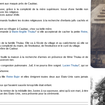
cipent aux maquis près de Caubiac.
se, grâce à la complicité de la mère supérieure. Issue d'une famille non
avec les religieux.
ces autour d'elle.
ands fouillent les écoles religieuses à la recherche d'enfants juifs cachés et
vient se réfugier à Caubiac, chez sa belle-mère.
 demande à
Marie-Angèle Thulau
* si elle accepterait de cacher la petite
Reine
,
e de la famille Thulau. Elle va à l'école du village et au catéchisme où elle se
mplicité du maire, de l'instituteur, de l'institutrice et le curé du village.
rêtre de Cadour.
po fouille la maison à la recherche d'armes en présence de Mme Thulau et de
ouveront rien.
congestion pulmonaire. Juif, il ne pourra être soigné.
Lucien Thulau
*, qui se
.
arbonne.
 fille
Reine Bujor
et elles émigrent toutes deux aux Etats-Unis sans jamais
 qui l'avaient sauvée lorsqu'elle était enfant.
la remise de la médaille des Justes à sa sauveuse, ainsi qu'à son mari, à titre
nue des Etats-Unis, sera présente pour la cérémonie.