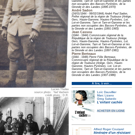
Garonne, Tarn et Tarn-et-Garonne et les parties
non occupées des Basses-Pyrénées, de la
Gironde et des Landes (1896-1970)
André Sadon
(24/01/1944 - 06/02/1944)
André Paul Sadon,
Préfet régional de la région de Toulouse (Ariège,
Gers, Haute-Garonne, Hautes-Pyrénées, Lot,
Lot-et-Garonne, Tarn et Tarn-et-Garonne et les
parties non occupées des Basses-Pyrénées, de
la Gironde et des Landes (1891-1965)
Jean Cassou
(1944 - 1944)
Commissaire régional de la
République de la région de Toulouse (Ariège,
Gers, Haute-Garonne, Hautes-Pyrénées, Lot,
Lot-et-Garonne, Tarn et Tarn-et-Garonne et les
parties non occupées des Basses-Pyrénées, de
la Gironde et des Landes (1897-1981)
Pierre Berteaux
(1944 - 1946)
Pierre Félix Berteaux,
Commissaire régional de la République de la
région de Toulouse (Ariège, Gers, Haute-
Garonne, Hautes-Pyrénées, Lot, Lot-et-
Garonne, Tarn et Tarn-et-Garonne et les parties
non occupées des Basses-Pyrénées, de la
Gironde et des Landes (1907-1986)
À lire, à voir…
Lucien Thulau
Loïc Dauvillier
source photo : Yad Vashem
Marc Lizano
crédit photo : D.R.
Greg Salsedo
L'enfant cachée
ACHETER EN LIGNE
Alfred Roger Coutarel
Itinéraire d’un résistant