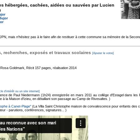
es hébergées, cachées, aidées ou sauvées par Lucien
u
ujor
Bujor
or
'AJPN, mais n'hésitez pas à le faire afin de restituer à cette commune sa mémoire de la Seco
 recherches, exposés et travaux scolaires
[Ajouter le votre]
e Rosa Goldmark, Récit
157 pages, réalisation 2014
cle d'intérêt ou un site internet]
ence de Paul Niedermann (1h24) enregistrée en mars 2011 au collège d'Estagel dans les 
 à la Maison d'Izieu, en détaillant son passage au Camp de Rivesaltes. )
istophe à Canet-Plage"
(La Villa Saint Christophe maison de convalescence pour enfants des ca
uteur - parutions, conférences, signatures... )