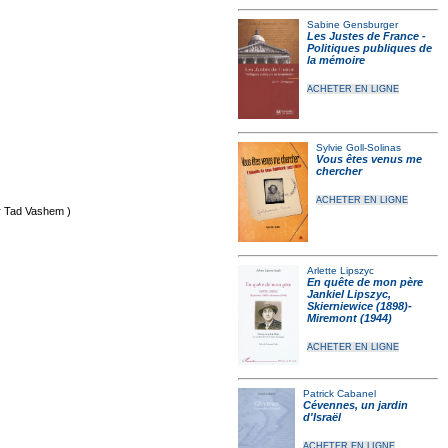
Sabine Gensburger
Les Justes de France -
Politiques publiques de
la mémoire
ACHETER EN LIGNE
Sylvie Goll-Solinas
Vous êtes venus me
chercher
ACHETER EN LIGNE
r Tad Vashem )
Arlette Lipszyc
En quête de mon père
Jankiel Lipszyc,
Skierniewice (1898)-
Miremont (1944)
ACHETER EN LIGNE
Patrick Cabanel
Cévennes, un jardin
d'Israël
ACHETER EN LIGNE