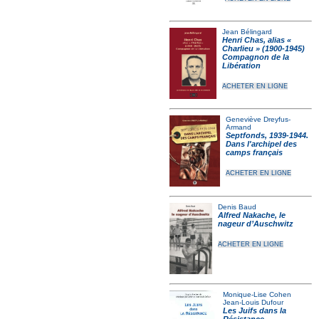
Jean Bélingard
Henri Chas, alias «
Charlieu » (1900-1945)
Compagnon de la
Libération
ACHETER EN LIGNE
Geneviève Dreyfus-
Armand
Septfonds, 1939-1944.
Dans l'archipel des
camps français
ACHETER EN LIGNE
Denis Baud
Alfred Nakache, le
nageur d’Auschwitz
ACHETER EN LIGNE
Monique-Lise Cohen
Jean-Louis Dufour
Les Juifs dans la