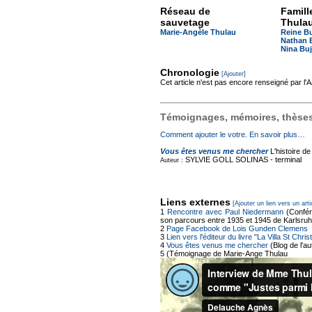
Réseau de
Famill
sauvetage
Thula
Marie-Angèle Thulau
Reine B
Nathan 
Nina Buj
Chronologie
[Ajouter]
Cet article n'est pas encore renseigné par l
Témoignages, mémoires, thèses,
Comment ajouter le votre. En savoir plus…
Vous êtes venus me chercher
L'histoire d
SYLVIE GOLL SOLINAS -
terminal
Auteur :
Liens externes
[Ajouter un lien vers un arti
1
Rencontre avec Paul Niedermann
(Confér
son parcours entre 1935 et 1945 de Karlsruhe
2
Page Facebook de Lois Gunden Clemens
3
Lien vers l'éditeur du livre "La Villa St Chr
4
Vous êtes venus me chercher
(Blog de l'a
5
(Témoignage de Marie-Ange Thulau