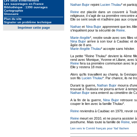
Les lieux d'internement
Les sauvetages en France
Nathan Bujor
rejoint
Lucien Thulau
* et parti
Bibliothèque : 1390 ouvrages
Cartographie
Reine
est placée dans un couvent à Toulou
Glossaire
religieuse, il s'agit de sa première rencontre 
Plan du site
Elle se sent seule et n'adhère pas aux croyan
Signaler un problème technique
Nathan
et
Nina Bujor
apprennent que les Allem
Imprimer cette page
s'inquiètent pour la sécurité de
Reine
.
Marie-Angèle
*, restée seule avec ses filles 
Nina Bujor
arrive à son tour à Caubiac et
âgée de 8 ans.
Marie-Angèle Thulau
* accepte sans hésiter.
La petite "Reine Thulau" devient la 4ème fill
rend avec Monique, Yvonne et Liliane, avec la co
Reine
fera sa première communion avec le p
Elle y restera 18 mois.
Alors qu'ils travaillent au champ, la Gesta
son fils
Lucien Thulau
*. Par chance, ils ne tr
Durant la guerre,
Nathan Bujor
mourra d'une 
trouvait à Toulouse ne pourra arriver à temps
Nathan Bujor
sera enterré au cimetière de C
A la fin de la guerre,
Nina Bujor
retrouve sa
couper le lien avec la famille Thulau*.
Reine
reviendra à Caubiac en 1979, revoir ceux
Reine
meurt en 2010, et ne pourra assister à 
posthume. Mais toute la famille de
Reine
, ve
Lien vers le Comité français pour Yad Vashem