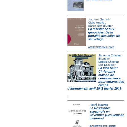
Jacques Semelin
Claire Andrieu
Sarah Gensburger
La résistance aux
génocides. De la
pluralité des actes de
sauvetage
ACHETER EN LIGNE
Simonne Chiroleu-
Escudier
Mireille Chiroleu
Eric Escudier
La Villa Saint
Christophe
maison de
convalescence
pour enfants des
camps
d'internement avril 1941 février 1943
Hervé Mauran
La Résistance
espagnole en
Cévennes (Les lieux de
mémoire)
ACHETER EN LIGNE