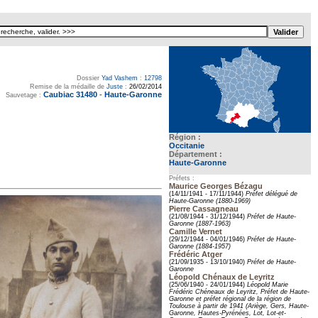
Dossier
Yad Vashem
:
12798
Remise de la médaille de
Juste
:
26/02/2014
Caubiac 31480
-
Haute-Garonne
Sauvetage :
Région :
Occitanie
Département :
Haute-Garonne
Préfets :
Maurice Georges Bézagu
(14/11/1941 - 17/11/1944)
Préfet délégué de
Haute-Garonne (1880-1969)
Pierre Cassagneau
(21/08/1944 - 31/12/1944)
Préfet de Haute-
Garonne (1887-1963)
Camille Vernet
(29/12/1944 - 04/01/1946)
Préfet de Haute-
Garonne (1884-1957)
Frédéric Atger
(21/09/1935 - 13/10/1940)
Préfet de Haute-
Garonne
Léopold Chénaux de Leyritz
(25/06/1940 - 24/01/1944)
Léopold Marie
Frédéric Chéneaux de Leyritz, Préfet de Haute-
Garonne et préfet régional de la région de
Toulouse à partir de 1941 (Ariège, Gers, Haute-
Garonne, Hautes-Pyrénées, Lot, Lot-et-