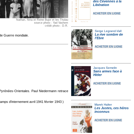
des Cévennes à la
Libération
ACHETER EN LIGNE
Nathan, Nina et Reine Bujor et les Thulau
source photo : Yad Vashem
crédit photo : D.R.
Serge Legrand-Vall
La rive sombre de
nde Guerre mondiale.
l'Ebre
ACHETER EN LIGNE
Jacques Semelin
Sans armes face à
Hitler
ACHETER EN LIGNE
Pyrénées-Orientales. Paul Niedermann retrace
mps d'internement avril 1941 février 1943 )
Marek Halter
Les Justes, ces héros
inconnus
ACHETER EN LIGNE