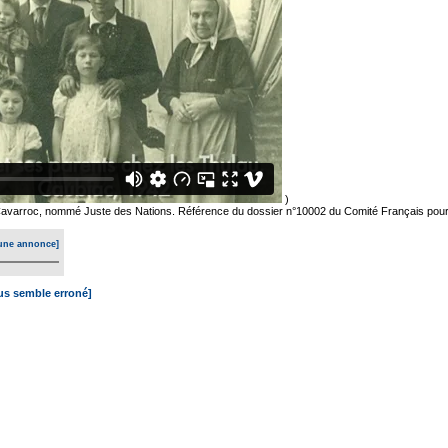
)
Cavarroc, nommé Juste des Nations. Référence du dossier n°10002 du Comité Français pou
une annonce]
ous semble erroné]