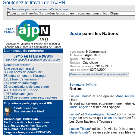
Soutenez le travail de l'AJPN
Recherche de personne, de lieu : affiche la page
Page
d'accueil
Juste
parmi les Nations
Anonymes, Justes et Persécutés durant la
période nazie dans les communes de France
3 annonces de recherche
Hébergement
Type d'aide:
Agriculteur
Profession:
39/45 en France (WWII)
Résistant
Qualité:
base des données identifiées par AJPN.org
Catholique
Religion :
Nouveaux articles
28/02/1910
Date de naissance:
Une page au hasard
02/04/2004
Date de décès:
38080 noms de commune
[Créer un nouvel article et/ou ajouter une photo]
95 départements et l'étranger
1231 lieux d'internement
744 lieux de sauvetage
Sommaire
[Afficher]
33 organisations de sauvetage
Notice
4381 Justes de France
1072 résistants juifs
Lucien Thulau
* et son épouse
Marie-Angèle
16133 personnes sauvées, cachées
Liliane.
Expositions pédagogiques AJPN
Ils sont agriculteurs et prennent une métairie.
Marie-Angèle
* est née en Espagne.
L'enfant cachée
Das versteckte Kind
Lucien
* et
Marie-Angèle Thulau
* sont à Toulo
Bujor
, un ami avec qui
Lucien Thulau
* était à
Chronologie 1905/1945
Les Bujor habitent à Toulouse.
En France dans les communes
Les Justes parmi les Nations
Lucien Thulau
* rejoint très vite la résistance 
Républicains espagnols
Tsiganes français en 1939-1945
Marie-Angèle
*, restée seule avec ses filles 