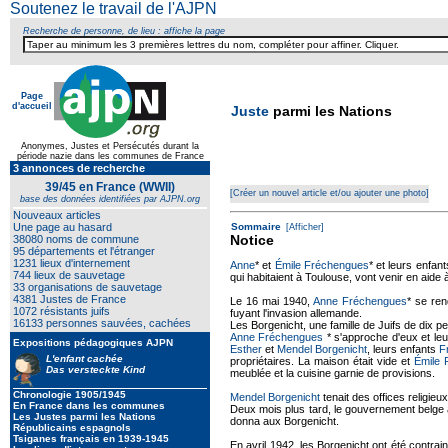
Soutenez le travail de l'AJPN
Recherche de personne, de lieu : affiche la page
Page
d'accueil
Juste
parmi les Nations
Anonymes, Justes et Persécutés durant la
période nazie dans les communes de France
3 annonces de recherche
39/45 en France (WWII)
[Créer un nouvel article et/ou ajouter une photo]
base des données identifiées par AJPN.org
Nouveaux articles
Une page au hasard
Sommaire
[Afficher]
Notice
38080 noms de commune
95 départements et l'étranger
1231 lieux d'internement
Anne
* et
Émile Fréchengues
* et leurs enfan
744 lieux de sauvetage
qui habitaient à Toulouse, vont venir en aide à
33 organisations de sauvetage
4381 Justes de France
Le 16 mai 1940,
Anne Fréchengues
* se ren
1072 résistants juifs
fuyant l'invasion allemande.
16133 personnes sauvées, cachées
Les Borgenicht, une famille de Juifs de dix per
Anne Fréchengues
* s'approche d'eux et leur
Expositions pédagogiques AJPN
Esther
et
Mendel Borgenicht
, leurs enfants
F
L'enfant cachée
propriétaires. La maison était vide et
Émile
Das versteckte Kind
meublée et la cuisine garnie de provisions.
Chronologie 1905/1945
Mendel Borgenicht
tenait des offices religieu
En France dans les communes
Deux mois plus tard, le gouvernement belge
Les Justes parmi les Nations
donna aux Borgenicht.
Républicains espagnols
Tsiganes français en 1939-1945
En avril 1942, les Borgenicht ont été contrain