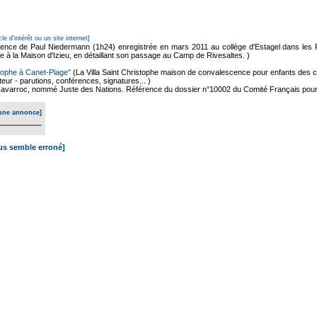
cle d'intérêt ou un site internet]
ence de Paul Niedermann (1h24) enregistrée en mars 2011 au collège d'Estagel dans les 
 à la Maison d'Izieu, en détaillant son passage au Camp de Rivesaltes. )
istophe à Canet-Plage"
(La Villa Saint Christophe maison de convalescence pour enfants des ca
uteur - parutions, conférences, signatures... )
Cavarroc, nommé Juste des Nations. Référence du dossier n°10002 du Comité Français pou
une annonce]
ous semble erroné]