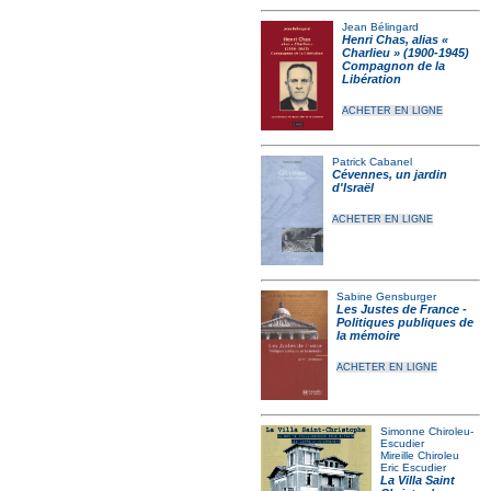
Jean Bélingard
Henri Chas, alias «
Charlieu » (1900-1945)
Compagnon de la
Libération
ACHETER EN LIGNE
Patrick Cabanel
Cévennes, un jardin
d'Israël
ACHETER EN LIGNE
Sabine Gensburger
Les Justes de France -
Politiques publiques de
la mémoire
ACHETER EN LIGNE
Simonne Chiroleu-
Escudier
Mireille Chiroleu
Eric Escudier
La Villa Saint