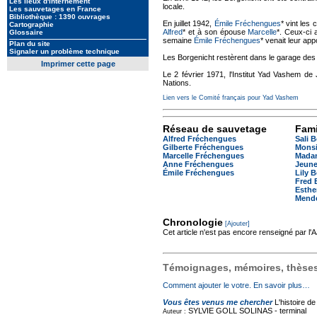
Les lieux d'internement
locale.
Les sauvetages en France
Bibliothèque : 1390 ouvrages
En juillet 1942,
Émile Fréchengues
* vint les
Cartographie
Alfred
* et à son épouse
Marcelle
*. Ceux-ci 
Glossaire
semaine
Émile Fréchengues
* venait leur app
Plan du site
Signaler un problème technique
Les Borgenicht restèrent dans le garage des
Imprimer cette page
Le 2 février 1971, l'Institut Yad Vashem d
Nations.
Lien vers le Comité français pour Yad Vashem
Réseau de sauvetage
Fami
Alfred Fréchengues
Sali 
Gilberte Fréchengues
Monsi
Marcelle Fréchengues
Mada
Anne Fréchengues
Jeune
Émile Fréchengues
Lily 
Fred 
Esthe
Mende
Chronologie
[Ajouter]
Cet article n'est pas encore renseigné par l
Témoignages, mémoires, thèses,
Comment ajouter le votre. En savoir plus…
Vous êtes venus me chercher
L'histoire d
SYLVIE GOLL SOLINAS -
terminal
Auteur :