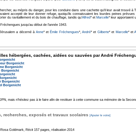
 chercher, au mépris du danger, pour les conduire dans une cachette qu'il leur avait trouvé à 
avaient accepté de leur donner refuge, quoiqu’ils connaissaient les lourdes peines prévue
orter du ravitaillement et du bois de chauffage, tandis qu’
Alfred
* et
Marcelle
* leur apportaient
 Fréchengues jusqu'au début de l'année 1943.
e Jérusalem a décerné à
Anne
* et
Émile Fréchengues
*,
André
* et
Gilberte
* et
Marcelle
* et
A
lles hébergées, cachées, aidées ou sauvées par André Frécheng
Borgenicht
eur Borgenicht
me Borgenicht
 Borgenicht
Borgenicht
Borgenicht
r Borgenicht
l Borgenicht
'AJPN, mais n'hésitez pas à le faire afin de restituer à cette commune sa mémoire de la Seco
 recherches, exposés et travaux scolaires
[Ajouter le votre]
e Rosa Goldmark, Récit
157 pages, réalisation 2014