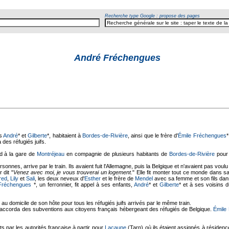
Recherche type Google : propose des pages
André Fréchengues
ts
André
* et
Gilberte
*, habitaient à
Bordes-de-Rivière
, ainsi que le frère d'
Émile Fréchengues
*
 des réfugiés juifs.
d à la gare de
Montréjeau
en compagnie de plusieurs habitants de
Bordes-de-Rivière
pour 
sonnes, arrive par le train. Ils avaient fuit l'Allemagne, puis la Belgique et n'avaient pas voul
 dit "
Venez avec moi, je vous trouverai un logement.
" Elle fit monter tout ce monde dans sa
red
,
Lily
et
Sali
, les deux neveux d'
Esther
et le frère de
Mendel
avec sa femme et son fils dans
 Fréchengues
*, un ferronnier, fit appel à ses enfants,
André
* et
Gilberte
* et à ses voisins d
x au domicile de son hôte pour tous les réfugiés juifs arrivés par le même train.
 accorda des subventions aux citoyens français hébergeant des réfugiés de Belgique.
Émile
ts par les autorités française à partir pour
Lacaune
(Tarn) où ils étaient assignés à résidenc