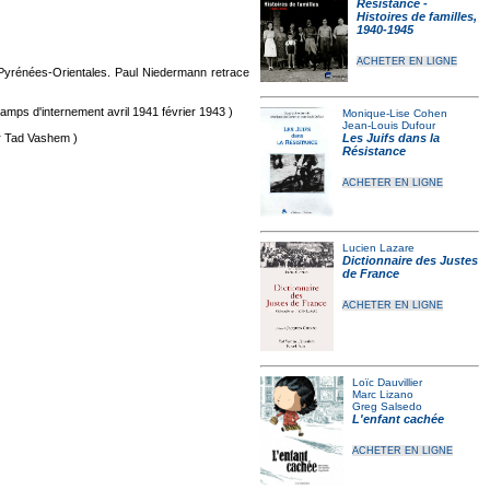
Résistance -
Histoires de familles,
1940-1945
ACHETER EN LIGNE
Pyrénées-Orientales. Paul Niedermann retrace
mps d'internement avril 1941 février 1943 )
Monique-Lise Cohen
Jean-Louis Dufour
r Tad Vashem )
Les Juifs dans la
Résistance
ACHETER EN LIGNE
Lucien Lazare
Dictionnaire des Justes
de France
ACHETER EN LIGNE
Loïc Dauvillier
Marc Lizano
Greg Salsedo
L'enfant cachée
ACHETER EN LIGNE