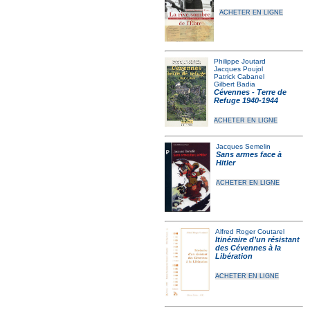
ACHETER EN LIGNE
Philippe Joutard
Jacques Poujol
Patrick Cabanel
Gilbert Badia
Cévennes - Terre de
Refuge 1940-1944
ACHETER EN LIGNE
Jacques Semelin
Sans armes face à
Hitler
ACHETER EN LIGNE
Alfred Roger Coutarel
Itinéraire d’un résistant
des Cévennes à la
Libération
ACHETER EN LIGNE