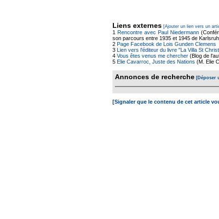
Liens externes
[Ajouter un lien vers un arti
1
Rencontre avec Paul Niedermann
(Confér
son parcours entre 1935 et 1945 de Karlsruhe
2
Page Facebook de Lois Gunden Clemens
3
Lien vers l'éditeur du livre "La Villa St Chr
4
Vous êtes venus me chercher
(Blog de l'a
5
Elie Cavarroc, Juste des Nations
(M. Elie 
Annonces de recherche
[Déposer 
[Signaler que le contenu de cet article v