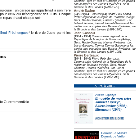
Garonne, Tarn et Tarn-et-Garonne et les parties
non occupées des Basses-Pyrénées, de la
Gironde et des Landes (1896-1970)
Toulouse : un garage qui appartenait à son frère
André Sadon
s pour ceux qui hébergeaient des Juifs. Chaque
(24/01/1944 - 06/02/1944)
André Paul Sadon,
Préfet régional de la région de Toulouse (Ariège,
 un repas chaud chaque soir.
Gers, Haute-Garonne, Hautes-Pyrénées, Lot,
Lot-et-Garonne, Tarn et Tarn-et-Garonne et les
parties non occupées des Basses-Pyrénées, de
la Gironde et des Landes (1891-1965)
lfred Fréchengues
* le titre de Juste parmi les
Jean Cassou
(1944 - 1944)
Commissaire régional de la
République de la région de Toulouse (Ariège,
Gers, Haute-Garonne, Hautes-Pyrénées, Lot,
Lot-et-Garonne, Tarn et Tarn-et-Garonne et les
parties non occupées des Basses-Pyrénées, de
la Gironde et des Landes (1897-1981)
Pierre Berteaux
ues
(1944 - 1946)
Pierre Félix Berteaux,
Commissaire régional de la République de la
région de Toulouse (Ariège, Gers, Haute-
Garonne, Hautes-Pyrénées, Lot, Lot-et-
Garonne, Tarn et Tarn-et-Garonne et les parties
non occupées des Basses-Pyrénées, de la
Gironde et des Landes (1907-1986)
À lire, à voir…
Arlette Lipszyc
En quête de mon père
nde Guerre mondiale.
Jankiel Lipszyc,
Skierniewice (1898)-
Miremont (1944)
ACHETER EN LIGNE
Dominique Missika
Dominique Veillon