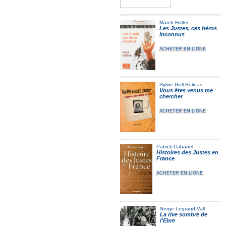
Marek Halter
Les Justes, ces héros
inconnus
ACHETER EN LIGNE
Sylvie Goll-Solinas
Vous êtes venus me
chercher
ACHETER EN LIGNE
Patrick Cabanel
Histoires des Justes en
France
ACHETER EN LIGNE
Serge Legrand-Vall
La rive sombre de
l'Ebre