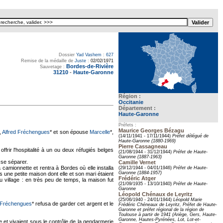
Dossier
Yad Vashem
:
627
Remise de la médaille de
Juste
:
02/02/1971
Bordes-de-Rivière
Sauvetage :
31210
-
Haute-Garonne
Région :
Occitanie
Département :
Haute-Garonne
Préfets :
Maurice Georges Bézagu
,
Alfred Fréchengues
* et son épouse
Marcelle
*,
(14/11/1941 - 17/11/1944)
Préfet délégué de
Haute-Garonne (1880-1969)
Pierre Cassagneau
offrir l'hospitalité à un ou deux réfugiés belges
(21/08/1944 - 31/12/1944)
Préfet de Haute-
Garonne (1887-1963)
u se séparer.
Camille Vernet
 camionnette et rentra à Bordes où elle installa
(29/12/1944 - 04/01/1946)
Préfet de Haute-
Garonne (1884-1957)
 une petite maison dont elle et son mari étaient
Frédéric Atger
u village : en très peu de temps, la maison fut
(21/09/1935 - 13/10/1940)
Préfet de Haute-
Garonne
Léopold Chénaux de Leyritz
(25/06/1940 - 24/01/1944)
Léopold Marie
 Fréchengues
* refusa de garder cet argent et le
Frédéric Chéneaux de Leyritz, Préfet de Haute-
Garonne et préfet régional de la région de
Toulouse à partir de 1941 (Ariège, Gers, Haute-
Garonne, Hautes-Pyrénées, Lot, Lot-et-
e et vivaient sous le contrôle de la gendarmerie