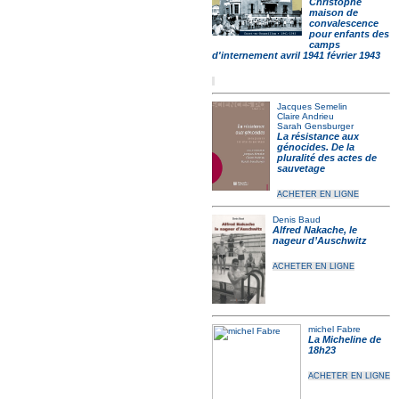
Christophe
maison de
convalescence
pour enfants des
camps
d'internement avril 1941 février 1943
Jacques Semelin
Claire Andrieu
Sarah Gensburger
La résistance aux
génocides. De la
pluralité des actes de
sauvetage
ACHETER EN LIGNE
Denis Baud
Alfred Nakache, le
nageur d’Auschwitz
ACHETER EN LIGNE
michel Fabre
La Micheline de
18h23
ACHETER EN LIGNE