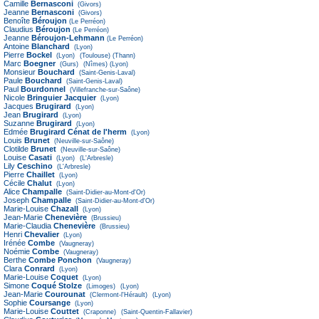
Camille
Bernasconi
(Givors)
Jeanne
Bernasconi
(Givors)
Benoîte
Béroujon
(Le Perréon)
Claudius
Béroujon
(Le Perréon)
Jeanne
Béroujon-Lehmann
(Le Perréon)
Antoine
Blanchard
(Lyon)
Pierre
Bockel
(Lyon)
(Toulouse)
(Thann)
Marc
Boegner
(Gurs)
(Nîmes)
(Lyon)
Monsieur
Bouchard
(Saint-Genis-Laval)
Paule
Bouchard
(Saint-Genis-Laval)
Paul
Bourdonnel
(Villefranche-sur-Saône)
Nicole
Bringuier Jacquier
(Lyon)
Jacques
Brugirard
(Lyon)
Jean
Brugirard
(Lyon)
Suzanne
Brugirard
(Lyon)
Edmée
Brugirard Cénat de l'herm
(Lyon)
Louis
Brunet
(Neuville-sur-Saône)
Clotilde
Brunet
(Neuville-sur-Saône)
Louise
Casati
(Lyon)
(L'Arbresle)
Lily
Ceschino
(L'Arbresle)
Pierre
Chaillet
(Lyon)
Cécile
Chalut
(Lyon)
Alice
Champalle
(Saint-Didier-au-Mont-d'Or)
Joseph
Champalle
(Saint-Didier-au-Mont-d'Or)
Marie-Louise
Chazall
(Lyon)
Jean-Marie
Chenevière
(Brussieu)
Marie-Claudia
Chenevière
(Brussieu)
Henri
Chevalier
(Lyon)
Irénée
Combe
(Vaugneray)
Noémie
Combe
(Vaugneray)
Berthe
Combe Ponchon
(Vaugneray)
Clara
Conrard
(Lyon)
Marie-Louise
Coquet
(Lyon)
Simone
Coqué Stolze
(Limoges)
(Lyon)
Jean-Marie
Courounat
(Clermont-l'Hérault)
(Lyon)
Sophie
Coursange
(Lyon)
Marie-Louise
Couttet
(Craponne)
(Saint-Quentin-Fallavier)