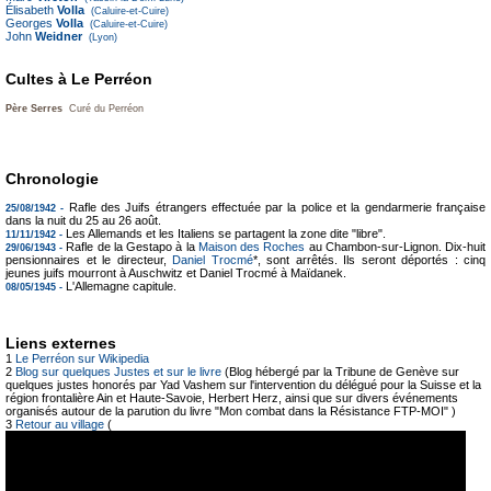
Élisabeth
Volla
(Caluire-et-Cuire)
Georges
Volla
(Caluire-et-Cuire)
John
Weidner
(Lyon)
Cultes à Le Perréon
Père Serres
Curé du Perréon
Chronologie
Rafle des Juifs étrangers effectuée par la police et la gendarmerie française
25/08/1942 -
dans la nuit du 25 au 26 août.
Les Allemands et les Italiens se partagent la zone dite "libre".
11/11/1942 -
Rafle de la Gestapo à la
Maison des Roches
au Chambon-sur-Lignon. Dix-huit
29/06/1943 -
pensionnaires et le directeur,
Daniel Trocmé
*, sont arrêtés. Ils seront déportés : cinq
jeunes juifs mourront à Auschwitz et Daniel Trocmé à Maïdanek.
L'Allemagne capitule.
08/05/1945 -
Liens externes
1
Le Perréon sur Wikipedia
2
Blog sur quelques Justes et sur le livre
(Blog hébergé par la Tribune de Genève sur
quelques justes honorés par Yad Vashem sur l'intervention du délégué pour la Suisse et la
région frontalière Ain et Haute-Savoie, Herbert Herz, ainsi que sur divers événements
organisés autour de la parution du livre "Mon combat dans la Résistance FTP-MOI" )
3
Retour au village
(