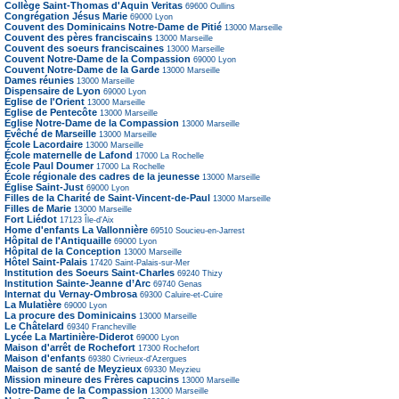
Collège Saint-Thomas d'Aquin Veritas
69600
Oullins
Congrégation Jésus Marie
69000
Lyon
Couvent des Dominicains Notre-Dame de Pitié
13000
Marseille
Couvent des pères franciscains
13000
Marseille
Couvent des soeurs franciscaines
13000
Marseille
Couvent Notre-Dame de la Compassion
69000
Lyon
Couvent Notre-Dame de la Garde
13000
Marseille
Dames réunies
13000
Marseille
Dispensaire de Lyon
69000
Lyon
Eglise de l'Orient
13000
Marseille
Eglise de Pentecôte
13000
Marseille
Eglise Notre-Dame de la Compassion
13000
Marseille
Evêché de Marseille
13000
Marseille
École Lacordaire
13000
Marseille
École maternelle de Lafond
17000
La Rochelle
École Paul Doumer
17000
La Rochelle
École régionale des cadres de la jeunesse
13000
Marseille
Église Saint-Just
69000
Lyon
Filles de la Charité de Saint-Vincent-de-Paul
13000
Marseille
Filles de Marie
13000
Marseille
Fort Liédot
17123
Île-d'Aix
Home d'enfants La Vallonnière
69510
Soucieu-en-Jarrest
Hôpital de l'Antiquaille
69000
Lyon
Hôpital de la Conception
13000
Marseille
Hôtel Saint-Palais
17420
Saint-Palais-sur-Mer
Institution des Soeurs Saint-Charles
69240
Thizy
Institution Sainte-Jeanne d’Arc
69740
Genas
Internat du Vernay-Ombrosa
69300
Caluire-et-Cuire
La Mulatière
69000
Lyon
La procure des Dominicains
13000
Marseille
Le Châtelard
69340
Francheville
Lycée La Martinière-Diderot
69000
Lyon
Maison d'arrêt de Rochefort
17300
Rochefort
Maison d'enfants
69380
Civrieux-d'Azergues
Maison de santé de Meyzieux
69330
Meyzieu
Mission mineure des Frères capucins
13000
Marseille
Notre-Dame de la Compassion
13000
Marseille