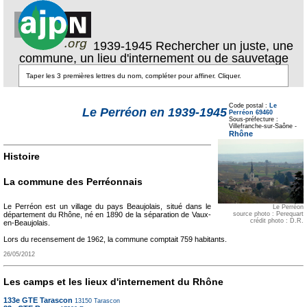
1939-1945 Rechercher un juste, une
commune, un lieu d'internement ou de sauvetage
Texte pour ecartement
lateral
Code postal :
Le
Le Perréon en 1939-1945
Perréon 69460
Sous-préfecture :
Texte pour
Villefranche-sur-Saône -
ecartement lateral
Rhône
Histoire
La commune des Perréonnais
Le Perréon est un village du pays Beaujolais, situé dans le
Le Perréon
source photo : Perequart
département du Rhône, né en 1890 de la séparation de Vaux-
crédit photo : D.R.
en-Beaujolais.
Lors du recensement de 1962, la commune comptait 759 habitants.
26/05/2012
Les camps et les lieux d'internement du Rhône
133e GTE Tarascon
13150
Tarascon