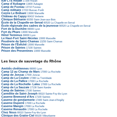
83e CTE Royan
17200
Royan
Camp d'Aubagne
13400
Aubagne
Camp de Fuveau
13710
Fuveau
Camp militaire
17210
Bussac-Forêt
Centre Le Brébant
13000
Marseille
Château de Cappy
60410
Verberie
Clinique Béthanie
60350
Saint-Jean-aux-Bois
École de la Chapelle-en-Serval
60520
La Chapelle-en-Serval
École régionale des cadres de la jeunesse
60520
La Chapelle-en-Serval
Fort de la Duchère
69000
Lyon
Fort du Pharo
13000
Marseille
Hôtel Terminus
69000
Lyon
Le Haut-Fort Saint-Nicolas
13000
Marseille
Poudrerie de Saint-Chamas
13250
Saint-Chamas
Prison de l'Évêché
13000
Marseille
Prison de Saintes
17100
Saintes
Prison des Presentines
13000
Marseille
Les lieux de sauvetage du Rhône
Amitiés chrétiennes
69000
Lyon
Camp 12 au Champ de Mars
17000
La Rochelle
Camp de Jonzac
17500
Jonzac
Camp de La Coubre
17390
La Tremblade
Camp de La Pallice
17000
La Rochelle
Camp de La Rochelle- Laleu
17000
La Rochelle
Camp de La Sauzaie
17138
Saint-Xandre
Camp de Saintes
17100
Saintes
Carmélite de Saint-Joseph
69110
Sainte-Foy-lès-Lyon
Caserne Bremond d’Ars
17100
Saintes
Caserne de gendarmerie
17400
Saint-Jean-d'Angély
Caserne Duperré
17000
La Rochelle
Caserne Mangin
17000
La Rochelle
Caserne Renaudin
17000
La Rochelle
Chez Nous
69110
Sainte-Foy-lès-Lyon
Clinique des Gratte-Ciel
69100
Villeurbanne