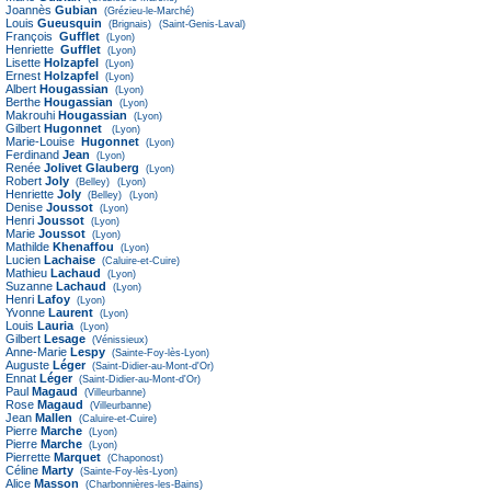
Joannès
Gubian
(Grézieu-le-Marché)
Louis
Gueusquin
(Brignais)
(Saint-Genis-Laval)
François
Gufflet
(Lyon)
Henriette
Gufflet
(Lyon)
Lisette
Holzapfel
(Lyon)
Ernest
Holzapfel
(Lyon)
Albert
Hougassian
(Lyon)
Berthe
Hougassian
(Lyon)
Makrouhi
Hougassian
(Lyon)
Gilbert
Hugonnet
(Lyon)
Marie-Louise
Hugonnet
(Lyon)
Ferdinand
Jean
(Lyon)
Renée
Jolivet Glauberg
(Lyon)
Robert
Joly
(Belley)
(Lyon)
Henriette
Joly
(Belley)
(Lyon)
Denise
Joussot
(Lyon)
Henri
Joussot
(Lyon)
Marie
Joussot
(Lyon)
Mathilde
Khenaffou
(Lyon)
Lucien
Lachaise
(Caluire-et-Cuire)
Mathieu
Lachaud
(Lyon)
Suzanne
Lachaud
(Lyon)
Henri
Lafoy
(Lyon)
Yvonne
Laurent
(Lyon)
Louis
Lauria
(Lyon)
Gilbert
Lesage
(Vénissieux)
Anne-Marie
Lespy
(Sainte-Foy-lès-Lyon)
Auguste
Léger
(Saint-Didier-au-Mont-d'Or)
Ennat
Léger
(Saint-Didier-au-Mont-d'Or)
Paul
Magaud
(Villeurbanne)
Rose
Magaud
(Villeurbanne)
Jean
Mallen
(Caluire-et-Cuire)
Pierre
Marche
(Lyon)
Pierre
Marche
(Lyon)
Pierrette
Marquet
(Chaponost)
Céline
Marty
(Sainte-Foy-lès-Lyon)
Alice
Masson
(Charbonnières-les-Bains)