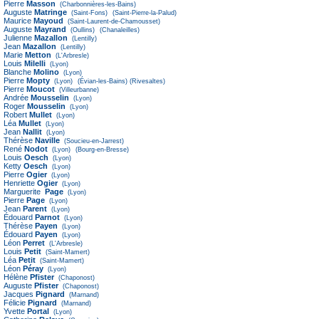
Pierre
Masson
(Charbonnières-les-Bains)
Auguste
Matringe
(Saint-Fons)
(Saint-Pierre-la-Palud)
Maurice
Mayoud
(Saint-Laurent-de-Chamousset)
Auguste
Mayrand
(Oullins)
(Chanaleilles)
Julienne
Mazallon
(Lentilly)
Jean
Mazallon
(Lentilly)
Marie
Metton
(L'Arbresle)
Louis
Milelli
(Lyon)
Blanche
Molino
(Lyon)
Pierre
Mopty
(Lyon)
(Évian-les-Bains)
(Rivesaltes)
Pierre
Moucot
(Villeurbanne)
Andrée
Mousselin
(Lyon)
Roger
Mousselin
(Lyon)
Robert
Mullet
(Lyon)
Léa
Mullet
(Lyon)
Jean
Nallit
(Lyon)
Thérèse
Naville
(Soucieu-en-Jarrest)
René
Nodot
(Lyon)
(Bourg-en-Bresse)
Louis
Oesch
(Lyon)
Ketty
Oesch
(Lyon)
Pierre
Ogier
(Lyon)
Henriette
Ogier
(Lyon)
Marguerite
Page
(Lyon)
Pierre
Page
(Lyon)
Jean
Parent
(Lyon)
Édouard
Parnot
(Lyon)
Thérèse
Payen
(Lyon)
Édouard
Payen
(Lyon)
Léon
Perret
(L'Arbresle)
Louis
Petit
(Saint-Mamert)
Léa
Petit
(Saint-Mamert)
Léon
Péray
(Lyon)
Hélène
Pfister
(Chaponost)
Auguste
Pfister
(Chaponost)
Jacques
Pignard
(Marnand)
Félicie
Pignard
(Marnand)
Yvette
Portal
(Lyon)