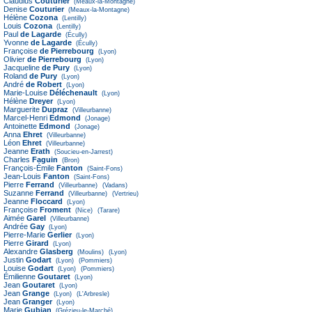
Claudius
Couturier
(Meaux-la-Montagne)
Denise
Couturier
(Meaux-la-Montagne)
Hélène
Cozona
(Lentilly)
Louis
Cozona
(Lentilly)
Paul
de Lagarde
(Écully)
Yvonne
de Lagarde
(Écully)
Françoise
de Pierrebourg
(Lyon)
Olivier
de Pierrebourg
(Lyon)
Jacqueline
de Pury
(Lyon)
Roland
de Pury
(Lyon)
André
de Robert
(Lyon)
Marie-Louise
Déléchenault
(Lyon)
Hélène
Dreyer
(Lyon)
Marguerite
Dupraz
(Villeurbanne)
Marcel-Henri
Edmond
(Jonage)
Antoinette
Edmond
(Jonage)
Anna
Ehret
(Villeurbanne)
Léon
Ehret
(Villeurbanne)
Jeanne
Erath
(Soucieu-en-Jarrest)
Charles
Faguin
(Bron)
François-Émile
Fanton
(Saint-Fons)
Jean-Louis
Fanton
(Saint-Fons)
Pierre
Ferrand
(Villeurbanne)
(Vadans)
Suzanne
Ferrand
(Villeurbanne)
(Vertrieu)
Jeanne
Floccard
(Lyon)
Françoise
Froment
(Nice)
(Tarare)
Aimée
Garel
(Villeurbanne)
Andrée
Gay
(Lyon)
Pierre-Marie
Gerlier
(Lyon)
Pierre
Girard
(Lyon)
Alexandre
Glasberg
(Moulins)
(Lyon)
Justin
Godart
(Lyon)
(Pommiers)
Louise
Godart
(Lyon)
(Pommiers)
Émilienne
Goutaret
(Lyon)
Jean
Goutaret
(Lyon)
Jean
Grange
(Lyon)
(L'Arbresle)
Jean
Granger
(Lyon)
Marie
Gubian
(Grézieu-le-Marché)