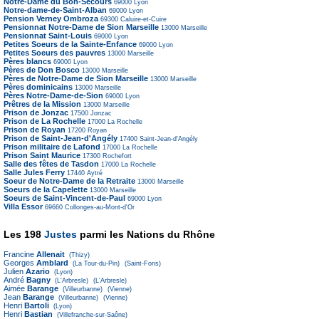
Notre-Dame du Bon-Secours
69000
Lyon
Notre-dame-de-Saint-Alban
69000
Lyon
Pension Verney Ombroza
69300
Caluire-et-Cuire
Pensionnat Notre-Dame de Sion Marseille
13000
Marseille
Pensionnat Saint-Louis
69000
Lyon
Petites Soeurs de la Sainte-Enfance
69000
Lyon
Petites Soeurs des pauvres
13000
Marseille
Pères blancs
69000
Lyon
Pères de Don Bosco
13000
Marseille
Pères de Notre-Dame de Sion Marseille
13000
Marseille
Pères dominicains
13000
Marseille
Pères Notre-Dame-de-Sion
69000
Lyon
Prêtres de la Mission
13000
Marseille
Prison de Jonzac
17500
Jonzac
Prison de La Rochelle
17000
La Rochelle
Prison de Royan
17200
Royan
Prison de Saint-Jean-d'Angély
17400
Saint-Jean-d'Angély
Prison militaire de Lafond
17000
La Rochelle
Prison Saint Maurice
17300
Rochefort
Salle des fêtes de Tasdon
17000
La Rochelle
Salle Jules Ferry
17440
Aytré
Soeur de Notre-Dame de la Retraite
13000
Marseille
Soeurs de la Capelette
13000
Marseille
Soeurs de Saint-Vincent-de-Paul
69000
Lyon
Villa Essor
69660
Collonges-au-Mont-d'Or
Les 198
Justes
parmi les Nations du Rhône
Francine
Allenait
(Thizy)
Georges
Amblard
(La Tour-du-Pin)
(Saint-Fons)
Julien
Azario
(Lyon)
André
Bagny
(L'Arbresle)
(L'Arbresle)
Aimée
Barange
(Villeurbanne)
(Vienne)
Jean
Barange
(Villeurbanne)
(Vienne)
Henri
Bartoli
(Lyon)
Henri
Bastian
(Villefranche-sur-Saône)