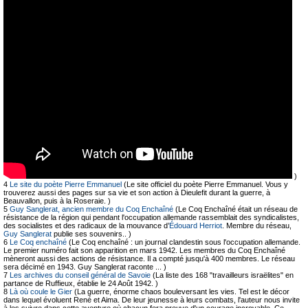
)
4
Le site du poète Pierre Emmanuel
(Le site officiel du poète Pierre Emmanuel. Vous y
trouverez aussi des pages sur sa vie et son action à Dieulefit durant la guerre, à
Beauvallon, puis à la Roseraie. )
5
Guy Sanglerat, ancien membre du Coq Enchaîné
(Le Coq Enchaîné était un réseau de
résistance de la région qui pendant l'occupation allemande rassemblait des syndicalistes,
des socialistes et des radicaux de la mouvance d’
Édouard Herriot
. Membre du réseau,
Guy Sanglerat
publie ses souvenirs.. )
6
Le Coq enchaîné
(Le Coq enchaîné : un journal clandestin sous l'occupation allemande.
Le premier numéro fait son apparition en mars 1942. Les membres du Coq Enchaîné
mèneront aussi des actions de résistance. Il a compté jusqu'à 400 membres. Le réseau
sera décimé en 1943. Guy Sanglerat raconte ... )
7
Les archives du conseil général de Savoie
(La liste des 168 "travailleurs israëlites" en
partance de Ruffieux, établie le 24 Août 1942. )
8
Là où coule le Gier
(La guerre, énorme chaos bouleversant les vies. Tel est le décor
dans lequel évoluent René et Aima. De leur jeunesse à leurs combats, l'auteur nous invite