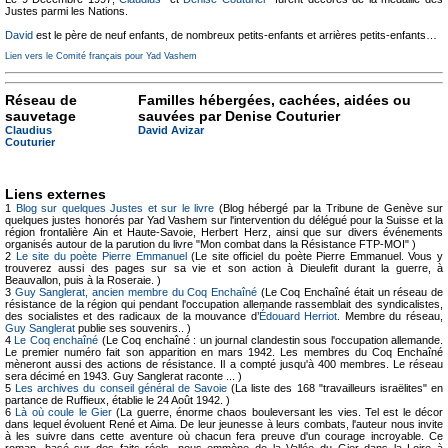
Justes parmi les Nations.
David
est le père de neuf enfants, de nombreux petits-enfants et arrières petits-enfants…
Lien vers le Comité français pour Yad Vashem
Réseau de
Familles hébergées, cachées, aidées ou
sauvetage
sauvées par Denise Couturier
Claudius
David Avizar
Couturier
Liens externes
1
Blog sur quelques Justes et sur le livre
(Blog hébergé par la Tribune de Genève sur
quelques justes honorés par Yad Vashem sur l'intervention du délégué pour la Suisse et la
région frontalière Ain et Haute-Savoie, Herbert Herz, ainsi que sur divers événements
organisés autour de la parution du livre "Mon combat dans la Résistance FTP-MOI" )
2
Le site du poète Pierre Emmanuel
(Le site officiel du poète Pierre Emmanuel. Vous y
trouverez aussi des pages sur sa vie et son action à Dieulefit durant la guerre, à
Beauvallon, puis à la Roseraie. )
3
Guy Sanglerat, ancien membre du Coq Enchaîné
(Le Coq Enchaîné était un réseau de
résistance de la région qui pendant l'occupation allemande rassemblait des syndicalistes,
des socialistes et des radicaux de la mouvance d’
Édouard Herriot
. Membre du réseau,
Guy Sanglerat
publie ses souvenirs.. )
4
Le Coq enchaîné
(Le Coq enchaîné : un journal clandestin sous l'occupation allemande.
Le premier numéro fait son apparition en mars 1942. Les membres du Coq Enchaîné
mèneront aussi des actions de résistance. Il a compté jusqu'à 400 membres. Le réseau
sera décimé en 1943. Guy Sanglerat raconte ... )
5
Les archives du conseil général de Savoie
(La liste des 168 "travailleurs israëlites" en
partance de Ruffieux, établie le 24 Août 1942. )
6
Là où coule le Gier
(La guerre, énorme chaos bouleversant les vies. Tel est le décor
dans lequel évoluent René et Aima. De leur jeunesse à leurs combats, l'auteur nous invite
à les suivre dans cette aventure où chacun fera preuve d'un courage incroyable. Ce