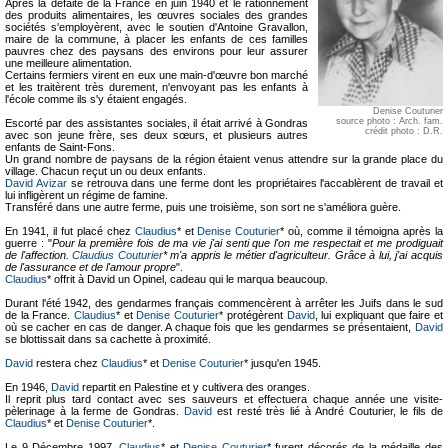
Après la défaite de la France en juin 1940 et le rationnement
des produits alimentaires, les œuvres sociales des grandes
sociétés s'employèrent, avec le soutien d'Antoine Gravallon,
maire de la commune, à placer les enfants de ces familles
pauvres chez des paysans des environs pour leur assurer
une meilleure alimentation.
Certains fermiers virent en eux une main-d'œuvre bon marché
et les traitèrent très durement, n'envoyant pas les enfants à
l'école comme ils s'y étaient engagés.
Denise Couturier
source photo : Arch. fam.
Escorté par des assistantes sociales, il était arrivé à Gondras
crédit photo : D.R.
avec son jeune frère, ses deux sœurs, et plusieurs autres
enfants de Saint-Fons.
Un grand nombre de paysans de la région étaient venus attendre sur la grande place du
village. Chacun reçut un ou deux enfants.
David Avizar
se retrouva dans une ferme dont les propriétaires l'accablèrent de travail et
lui infligèrent un régime de famine.
Transféré dans une autre ferme, puis une troisième, son sort ne s'améliora guère.
En 1941, il fut placé chez
Claudius
* et
Denise Couturier
* où, comme il témoigna après la
guerre : "
Pour la première fois de ma vie j'ai senti que l'on me respectait et me prodiguait
de l'affection.
Claudius Couturier
* m'a appris le métier d'agriculteur. Grâce à lui, j'ai acquis
de l'assurance et de l'amour propre
".
Claudius
* offrit à David un Opinel, cadeau qui le marqua beaucoup.
Durant l'été 1942, des gendarmes français commencèrent à arrêter les Juifs dans le sud
de la France.
Claudius
* et
Denise Couturier
* protégèrent
David
, lui expliquant que faire et
où se cacher en cas de danger. A chaque fois que les gendarmes se présentaient,
David
se blottissait dans sa cachette à proximité.
David
restera chez
Claudius
* et
Denise Couturier
* jusqu'en 1945.
En 1946,
David
repartit en Palestine et y cultivera des oranges.
Il reprit plus tard contact avec ses sauveurs et effectuera chaque année une visite-
pèlerinage à la ferme de Gondras.
David
est resté très lié à André Couturier, le fils de
Claudius
* et
Denise Couturier
*.
Le 9 Décembre 1997,
Claudius
* et
Denise Couturier
* furent décorés de la médaille des