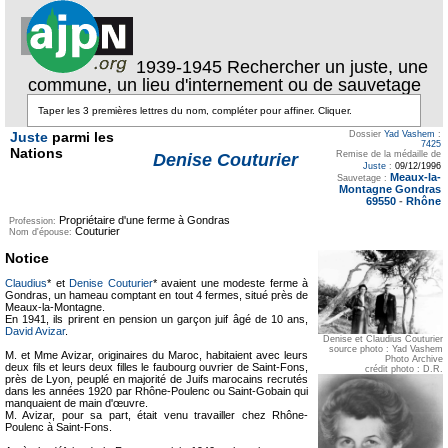
1939-1945 Rechercher un juste, une
commune, un lieu d'internement ou de sauvetage
Juste
parmi les
Dossier
Yad Vashem
:
7425
Nations
Remise de la médaille de
Denise Couturier
Juste
:
09/12/1996
Meaux-la-
Sauvetage :
Montagne Gondras
69550
-
Rhône
Propriétaire d'une ferme à Gondras
Profession:
Couturier
Nom d'épouse:
Notice
Claudius
* et
Denise Couturier
* avaient une modeste ferme à
Gondras, un hameau comptant en tout 4 fermes, situé près de
Meaux-la-Montagne.
En 1941, ils prirent en pension un garçon juif âgé de 10 ans,
David Avizar
.
Denise et Claudius Couturier
source photo : Yad Vashem
M. et Mme Avizar, originaires du Maroc, habitaient avec leurs
Photo Archive
deux fils et leurs deux filles le faubourg ouvrier de Saint-Fons,
crédit photo : D.R.
près de Lyon, peuplé en majorité de Juifs marocains recrutés
dans les années 1920 par Rhône-Poulenc ou Saint-Gobain qui
manquaient de main d'œuvre.
M. Avizar, pour sa part, était venu travailler chez Rhône-
Poulenc à Saint-Fons.