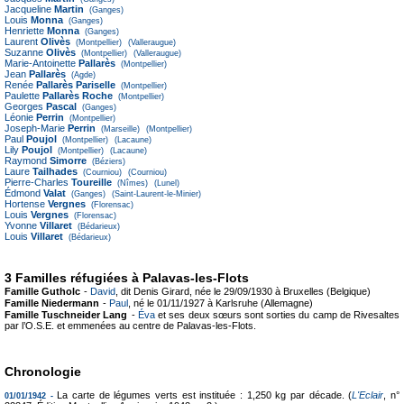
Jacqueline
Martin
(Ganges)
Louis
Monna
(Ganges)
Henriette
Monna
(Ganges)
Laurent
Olivès
(Montpellier)
(Valleraugue)
Suzanne
Olivès
(Montpellier)
(Valleraugue)
Marie-Antoinette
Pallarès
(Montpellier)
Jean
Pallarès
(Agde)
Renée
Pallarès Pariselle
(Montpellier)
Paulette
Pallarès Roche
(Montpellier)
Georges
Pascal
(Ganges)
Léonie
Perrin
(Montpellier)
Joseph-Marie
Perrin
(Marseille)
(Montpellier)
Paul
Poujol
(Montpellier)
(Lacaune)
Lily
Poujol
(Montpellier)
(Lacaune)
Raymond
Simorre
(Béziers)
Laure
Tailhades
(Courniou)
(Courniou)
Pierre-Charles
Toureille
(Nîmes)
(Lunel)
Édmond
Valat
(Ganges)
(Saint-Laurent-le-Minier)
Hortense
Vergnes
(Florensac)
Louis
Vergnes
(Florensac)
Yvonne
Villaret
(Bédarieux)
Louis
Villaret
(Bédarieux)
3 Familles réfugiées à Palavas-les-Flots
Famille Gutholc
-
David
, dit Denis Girard, née le 29/09/1930 à Bruxelles (Belgique)
Famille Niedermann
-
Paul
, né le 01/11/1927 à Karlsruhe (Allemagne)
Famille Tuschneider Lang
-
Éva
et ses deux sœurs sont sorties du camp de Rivesaltes
par l’O.S.E. et emmenées au centre de Palavas-les-Flots.
Chronologie
La carte de légumes verts est instituée : 1,250 kg par décade. (
L'Eclair
, n°
01/01/1942 -