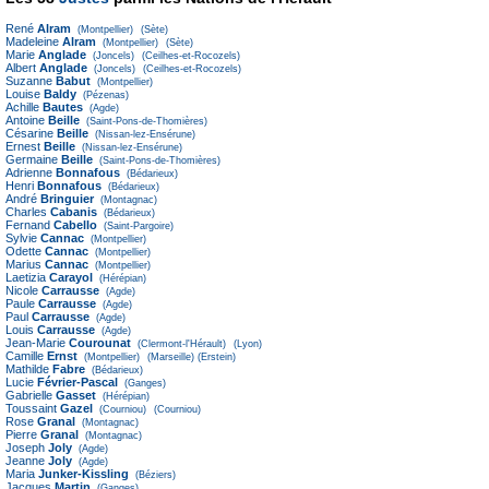
René
Alram
(Montpellier)
(Sète)
Madeleine
Alram
(Montpellier)
(Sète)
Marie
Anglade
(Joncels)
(Ceilhes-et-Rocozels)
Albert
Anglade
(Joncels)
(Ceilhes-et-Rocozels)
Suzanne
Babut
(Montpellier)
Louise
Baldy
(Pézenas)
Achille
Bautes
(Agde)
Antoine
Beille
(Saint-Pons-de-Thomières)
Césarine
Beille
(Nissan-lez-Ensérune)
Ernest
Beille
(Nissan-lez-Ensérune)
Germaine
Beille
(Saint-Pons-de-Thomières)
Adrienne
Bonnafous
(Bédarieux)
Henri
Bonnafous
(Bédarieux)
André
Bringuier
(Montagnac)
Charles
Cabanis
(Bédarieux)
Fernand
Cabello
(Saint-Pargoire)
Sylvie
Cannac
(Montpellier)
Odette
Cannac
(Montpellier)
Marius
Cannac
(Montpellier)
Laetizia
Carayol
(Hérépian)
Nicole
Carrausse
(Agde)
Paule
Carrausse
(Agde)
Paul
Carrausse
(Agde)
Louis
Carrausse
(Agde)
Jean-Marie
Courounat
(Clermont-l'Hérault)
(Lyon)
Camille
Ernst
(Montpellier)
(Marseille)
(Erstein)
Mathilde
Fabre
(Bédarieux)
Lucie
Février-Pascal
(Ganges)
Gabrielle
Gasset
(Hérépian)
Toussaint
Gazel
(Courniou)
(Courniou)
Rose
Granal
(Montagnac)
Pierre
Granal
(Montagnac)
Joseph
Joly
(Agde)
Jeanne
Joly
(Agde)
Maria
Junker-Kissling
(Béziers)
Jacques
Martin
(Ganges)