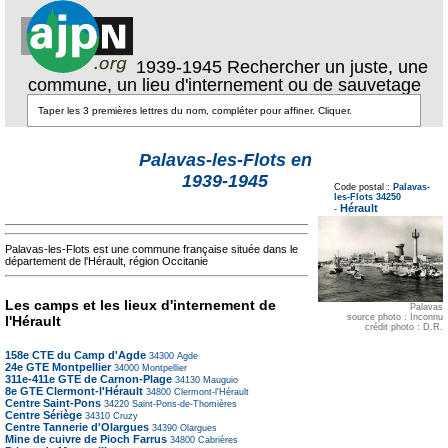
1939-1945 Rechercher un juste, une
commune, un lieu d'internement ou de sauvetage
Palavas-les-Flots en
Texte pour ecartement
1939-1945
lateral
Code postal :
Palavas-
Texte pour
les-Flots 34250
ecartement lateral
Hérault
-
Palavas-les-Flots est une commune française située dans le
département de l'Hérault, région Occitanie
Les camps et les lieux d'internement de
Palavas
source photo : Inconnu
l'Hérault
crédit photo : D.R.
158e CTE du Camp d'Agde
34300
Agde
24e GTE Montpellier
34000
Montpellier
311e-411e GTE de Carnon-Plage
34130
Mauguio
8e GTE Clermont-l'Hérault
34800
Clermont-l'Hérault
Centre Saint-Pons
34220
Saint-Pons-de-Thomières
Centre Sériège
34310
Cruzy
Centre Tannerie d'Olargues
34390
Olargues
Mine de cuivre de Pioch Farrus
34800
Cabrières