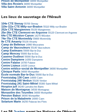
Prison de Montpellier
34000
Montpellier
Villa des Rosiers
34000
Montpellier
Villa Saint-Antonin
34000
Montpellier
Les lieux de sauvetage de l'Hérault
104e CTE Stenay
55700
Stenay
110e-111e CTE Milly-sur-Bradon
55110
Milly-sur-Bradon
252e CTE Mangiennes
55150
Mangiennes
25e-26e CTE Clermont-en-Argonne
55120
Clermont-en-Argonne
64e CTE Mézidon-Canon
14270
Mézidon
74e-75e CTE Montmédy
55600
Montmédy
8e CTE Amanty
55130
Amanty
Camp de Bellevue
14960
Meuvaines
Camp de Vaucouleurs
55140
Vaucouleurs
Camp Exelmans
55000
Bar-le-Duc
Camp Moncey
55000
Bar-le-Duc
Caserne Oudinot
55000
Bar-le-Duc
Centre Dampierre
14350
Dampierre
Centre Falaise
14700
Falaise
Centre Lisieux
14100
Lisieux
Centre médico-social de Montpellier
34000
Montpellier
Clinique Parès
34000
Montpellier
École normale Bar-le-Duc
55000
Bar-le-Duc
Frontstalag 130 Caen
14000
Caen
Frontstalag 240 Verdun
55100
Verdun
Frontstalag 241 Saint-Mihiel
55300
Saint-Mihiel
Hospice juif
34240
Lamalou-les-Bains
Maison de Montagnac
34530
Montagnac
Monastère des Tourelles
34000
Montpellier
Pension Babut
34000
Montpellier
Prison de la Maladrerie
14000
Caen
Solarium Marin
34250
Palavas-les-Flots
Les 58
Justes
parmi les Nations de l'Hérault