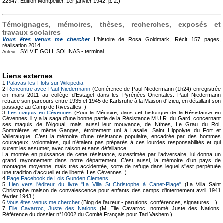
22347, Édition Montpellier, 1er janvier 1942, p. 2.)
Témoignages, mémoires, thèses, recherches, exposés et
travaux scolaires
Vous êtes venus me chercher
L'histoire de Rosa Goldmark, Récit
157 pages,
réalisation 2014
SYLVIE GOLL SOLINAS -
terminal
Auteur :
Liens externes
1
Palavas-les-Flots sur Wikipedia
2
Rencontre avec Paul Niedermann
(Conférence de Paul Niedermann (1h24) enregistrée
en mars 2011 au collège d'Estagel dans les Pyrénées-Orientales. Paul Niedermann
retrace son parcours entre 1935 et 1945 de Karlsruhe à la Maison d'Izieu, en détaillant son
passage au Camp de Rivesaltes. )
3
Les maquis en Cévennes
(Pour la Mémoire, dans cet historique de la Résistance en
Cévennes, il y a la saga d’une bonne partie de la Résistance M.U.R. du Gard, concernant
ses maquis de l’Aigoual, mais aussi leur mouvance, de Nîmes, Le Grau du Roi,
Sommières et même Ganges, étroitement uni à Lasalle, Saint Hippolyte du Fort et
Valleraugue. C’est la mémoire d’une résistance populaire, encadrée par des hommes
courageux, volontaires, qui n’étaient pas préparés à ces lourdes responsabilités et qui
surent les assumer, avec raison et sans défaillance.
La montée en puissance de cette résistance, surestimée par l’adversaire, lui donna un
grand rayonnement dans notre département. C’est aussi, la mémoire d’un pays de
montagne moyenne, mais très accidentée, sorte de refuge dans lequel s'’est perpétuée
une tradition d’accueil et de liberté. Les Cévennes. )
4
Page Facebook de Lois Gunden Clemens
5
Lien vers l'éditeur du livre "La Villa St Christophe à Canet-Plage"
(La Villa Saint
Christophe maison de convalescence pour enfants des camps d'internement avril 1941
février 1943 )
6
Vous êtes venus me chercher
(Blog de l'auteur - parutions, conférences, signatures... )
7
Elie Cavarroc, Juste des Nations
(M. Elie Cavarroc, nommé Juste des Nations.
Référence du dossier n°10002 du Comité Français pour Tad Vashem )