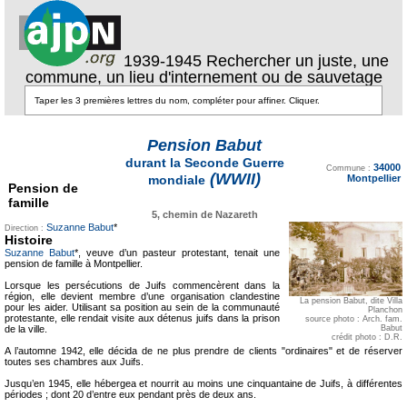
1939-1945 Rechercher un juste, une
commune, un lieu d'internement ou de sauvetage
Pension Babut
Texte pour ecartement
durant la Seconde Guerre
34000
lateral
Commune :
(WWII)
Montpellier
mondiale
Pension de
famille
5, chemin de Nazareth
Suzanne Babut
*
Direction :
Histoire
Suzanne Babut
*, veuve d’un pasteur protestant, tenait une
pension de famille à Montpellier.
Lorsque les persécutions de Juifs commencèrent dans la
région, elle devient membre d’une organisation clandestine
La pension Babut, dite Villa
pour les aider. Utilisant sa position au sein de la communauté
Planchon
protestante, elle rendait visite aux détenus juifs dans la prison
source photo : Arch. fam.
de la ville.
Babut
crédit photo : D.R.
A l’automne 1942, elle décida de ne plus prendre de clients "ordinaires" et de réserver
toutes ses chambres aux Juifs.
Jusqu’en 1945, elle hébergea et nourrit au moins une cinquantaine de Juifs, à différentes
périodes ; dont 20 d’entre eux pendant près de deux ans.