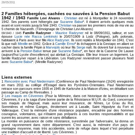
26/05/2011
2 Familles hébergées, cachées ou sauvées à la Pension Babut
1942 / 1943
Famille Levi Alvares
-
Christian
est né à Montpellier le 24 novembre
1942. Ses parents sont hébergés par
Suzanne Babut
*. Il étaient arrivés quelques mois
avant et sont restés jusqu'à l'été 1943.
Christian
va passer les premiers mois de ma vie au
5 chemin de Nazareth. (Témoignage de Christian Levi Alvares)
Famille Radzyner
-
Maurice Radzyner
né le 08/09/1911, tailleur, et son
09/1943 / 1945
épouse
Lucie née Racca Lenkinski
le 20/07/1909 à Lodz (Pologne), juifs polonais,
habitaient à Paris avec leur fille
Alice Radzyner
. Ils sont repliés à Montpellier en 1941. C'est
là que naît
Mireille
en 1942. Grâce à
Camille Ernst
* ils échappent à la Gestapo en allant se
cacher dans la famille Pépin à
Marvejols
où leur fils
Serge
naît. Ils doivent fuir à nouveau et
arrivent à la
Pension Babut
tenue par
Suzanne Babut
*, en face de la Caserne De Lauwe
(aujourd'hui Lycée d'excellence) qui abritait La Gestapo. Elle leur trouve un logement. La
famille Radzyner repart à la Libération. Les Radzyner reviendront passer plusieurs Noël
avec
Suzanne Babut
*. (Mireille Radzyner)
Liens externes
1
Rencontre avec Paul Niedermann
(Conférence de Paul Niedermann (1h24) enregistrée
en mars 2011 au collège d'Estagel dans les Pyrénées-Orientales. Paul Niedermann
retrace son parcours entre 1935 et 1945 de Karlsruhe à la Maison d'Izieu, en détaillant son
passage au Camp de Rivesaltes. )
2
Les maquis en Cévennes
(Pour la Mémoire, dans cet historique de la Résistance en
Cévennes, il y a la saga d’une bonne partie de la Résistance M.U.R. du Gard, concernant
ses maquis de l’Aigoual, mais aussi leur mouvance, de Nîmes, Le Grau du Roi,
Sommières et même Ganges, étroitement uni à Lasalle, Saint Hippolyte du Fort et
Valleraugue. C’est la mémoire d’une résistance populaire, encadrée par des hommes
courageux, volontaires, qui n’étaient pas préparés à ces lourdes responsabilités et qui
surent les assumer, avec raison et sans défaillance.
La montée en puissance de cette résistance, surestimée par l’adversaire, lui donna un
grand rayonnement dans notre département. C’est aussi, la mémoire d’un pays de
montagne moyenne, mais très accidentée, sorte de refuge dans lequel s'’est perpétuée
une tradition d’accueil et de liberté. Les Cévennes. )