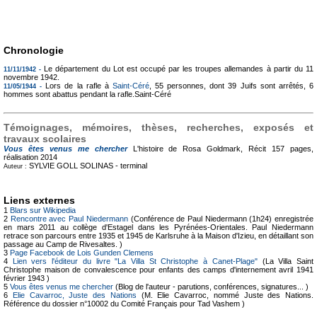
Chronologie
Le département du Lot est occupé par les troupes allemandes à partir du 11
11/11/1942 -
novembre 1942.
Lors de la rafle à
Saint-Céré
, 55 personnes, dont 39 Juifs sont arrêtés, 6
11/05/1944 -
hommes sont abattus pendant la rafle.Saint-Céré
Témoignages, mémoires, thèses, recherches, exposés et
travaux scolaires
Vous êtes venus me chercher
L'histoire de Rosa Goldmark, Récit
157 pages,
réalisation 2014
SYLVIE GOLL SOLINAS -
terminal
Auteur :
Liens externes
1
Blars sur Wikipedia
2
Rencontre avec Paul Niedermann
(Conférence de Paul Niedermann (1h24) enregistrée
en mars 2011 au collège d'Estagel dans les Pyrénées-Orientales. Paul Niedermann
retrace son parcours entre 1935 et 1945 de Karlsruhe à la Maison d'Izieu, en détaillant son
passage au Camp de Rivesaltes. )
3
Page Facebook de Lois Gunden Clemens
4
Lien vers l'éditeur du livre "La Villa St Christophe à Canet-Plage"
(La Villa Saint
Christophe maison de convalescence pour enfants des camps d'internement avril 1941
février 1943 )
5
Vous êtes venus me chercher
(Blog de l'auteur - parutions, conférences, signatures... )
6
Elie Cavarroc, Juste des Nations
(M. Elie Cavarroc, nommé Juste des Nations.
Référence du dossier n°10002 du Comité Français pour Tad Vashem )