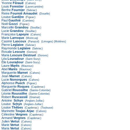
Yvonne
Féraud
(Cahors)
Louis
Forestier
(Lavercantière)
Berthe
Fournier
(Salviac)
Reine
Fournié Arnaudet
(Douelle)
Louise
Gardère
(Figeac)
Paul
Gauthié
(Cambes)
Noël
Gozzi
(Figeac)
Marcellin
Grandou
(Souillac)
Lucie
Grandou
(Souillac)
Françoise
Lapeyre
(Cahors)
Marie
Larroque
(Montcuq)
Casimir
Lascoux
(Panazol)
(Limoges)
(Molières)
Pierre
Leglaive
(Salviac)
Raymonde
Leglaive
(Salviac)
Rosalie
Lescure
(Gorses)
Maria
Lescure Destruel
(Gorses)
Léa
Louradour
(Saint-Sozy)
Élie
Louradour
(Saint-Sozy)
Laure
Marès
(Mauroux)
Abel
Marès
(Mauroux)
Marguerite
Marnet
(Cahors)
Jean
Marnet
(Cahors)
Lucie
Nonorgues
(Cahors)
Alphonse
Puech
(Figeac)
Marguerite
Roques
(Capdenac)
Gabriel
Roussilhe
(Sainte-Colombe)
Léonie
Roussilhe
(Sainte-Colombe)
Robert
Ruscassié
(Gramat)
Antoine
Schyn
(Anglars-Juillac)
Louise
Schyn
(Anglars-Juillac)
Louise
Thèbes
(Capdenac)
(Toulouse)
Marinette
Toujas Arjac
(Cahors)
Célestine
Vergnes
(Capdenac)
Armand
Vergnes
(Capdenac)
Julien
Vertut
(Cahors)
Marie
Vertut
(Cahors)
Maria
Vertut
(Cahors)