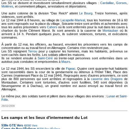
Les SS se divisent et investissent simultanément plusieurs villages :
Cardaillac
,
Gorses
,
Molières
, et commettent pillages, arrestations et déportations.
Une autre colonne de la division "Das Reich" atteint
Le Bourg
. Treize hommes, après
violences, sont arrêtés.
Le 12 mai 1944 à 8 heures, au village de
Lacapelle-Marival
, tous les hommes de 16 à 60
ans sont regroupés sur la place du village. Soixante treize sont arrêtés et acheminés avec
tous les autres prisonniers vers
Cahors
où ils sont enfermés pour la nuit dans les caves à
charbon du lycée Clément Marot. Ils sont amenés à la caserne de
Montauban
où ils
arrivent à 14 h. Pendant quelques jours, ils subiront violences, tortures, et exécutions
sommaires.
À partir du 12 mai, les officiers, au hasard, envoient les prisonniers vers les camps de
concentration ou au travail forcé en Allemagne. Certains n'en reviendront pas.
Les SS rejoignent
Terrou
pour y capturer les hommes, mais les habitants, prévenus se
sont cachés dans les forêts. Les soldats pillent les maisons.
Ils se rendent ensuite à
Saint-Céré
où trente-sept personnes sont enfermées dans un
autobus puis conduites et emprisonnées à
Maurs
.
Le 12 mai 1944, les SS encerclent la ville de
Figeac
. Quatre cent quarante-huit habitants
sont rassemblés dans la cour de la gendarmerie ou détenus à l'Hôtel Tillet, Place des
Carmes (maintenant Place du 12 mai 1944). Regroupés avec d'autres prisonniers, ce sont
plus de 800 personnes qui sont arrêtées et regroupées à la
caserne des Dragons
de
Montauban. Certaines sont torturées, d'autres sont fusillées, 540 sont déportées (à
Neuengamme et à Dachau), un grand nombre est aussi envoyé au travail forcé en
Allemagne.
Le même jour, des soldats tuent et pillent dans deux villages des environs :
Lunan
et
Saint-
Félix
.
26/02/2009
Les camps et les lieux d'internement du Lot
538e GTE Vers
46090
Vers
Camp de Puy-l'Évêque