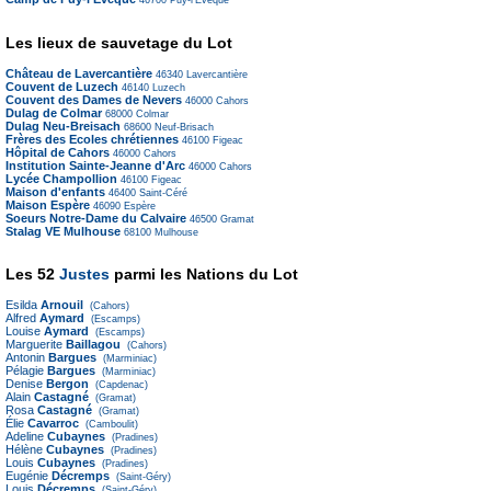
46700
Puy-l'Évêque
Les lieux de sauvetage du Lot
Château de Lavercantière
46340
Lavercantière
Couvent de Luzech
46140
Luzech
Couvent des Dames de Nevers
46000
Cahors
Dulag de Colmar
68000
Colmar
Dulag Neu-Breisach
68600
Neuf-Brisach
Frères des Ecoles chrétiennes
46100
Figeac
Hôpital de Cahors
46000
Cahors
Institution Sainte-Jeanne d'Arc
46000
Cahors
Lycée Champollion
46100
Figeac
Maison d'enfants
46400
Saint-Céré
Maison Espère
46090
Espère
Soeurs Notre-Dame du Calvaire
46500
Gramat
Stalag VE Mulhouse
68100
Mulhouse
Les 52
Justes
parmi les Nations du Lot
Esilda
Arnouil
(Cahors)
Alfred
Aymard
(Escamps)
Louise
Aymard
(Escamps)
Marguerite
Baillagou
(Cahors)
Antonin
Bargues
(Marminiac)
Pélagie
Bargues
(Marminiac)
Denise
Bergon
(Capdenac)
Alain
Castagné
(Gramat)
Rosa
Castagné
(Gramat)
Élie
Cavarroc
(Camboulit)
Adeline
Cubaynes
(Pradines)
Hélène
Cubaynes
(Pradines)
Louis
Cubaynes
(Pradines)
Eugénie
Décremps
(Saint-Géry)
Louis
Décremps
(Saint-Géry)