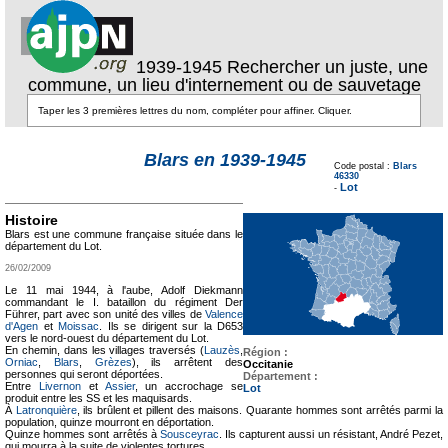
1939-1945 Rechercher un juste, une
commune, un lieu d'internement ou de sauvetage
Texte pour ecartement
Blars en 1939-1945
lateral
Code postal :
Blars
Texte pour
46330
ecartement lateral
Lot
-
Histoire
Blars est une commune française située dans le
département du Lot.
26/02/2009
Le 11 mai 1944, à l'aube, Adolf Diekmann
commandant le I. bataillon du régiment Der
Führer, part avec son unité des villes de
Valence
d'Agen
et
Moissac
. Ils se dirigent sur la D653
vers le nord-ouest du département du Lot.
En chemin, dans les villages traversés (
Lauzès
,
Région :
Orniac
,
Blars
,
Grèzes
), ils arrêtent des
Occitanie
personnes qui seront déportées.
Département :
Entre
Livernon
et
Assier
, un accrochage se
Lot
produit entre les SS et les maquisards.
À
Latronquière
, ils brûlent et pillent des maisons. Quarante hommes sont arrêtés parmi la
population, quinze mourront en déportation.
Quinze hommes sont arrêtés à
Sousceyrac
. Ils capturent aussi un résistant, André Pezet,
qui mourra à la suite de violentes tortures.