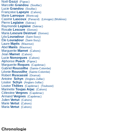
Noël
Gozzi
(Figeac)
Marcellin
Grandou
(Souillac)
Lucie
Grandou
(Souillac)
Françoise
Lapeyre
(Cahors)
Marie
Larroque
(Montcuq)
Casimir
Lascoux
(Panazol)
(Limoges)
(Molières)
Pierre
Leglaive
(Salviac)
Raymonde
Leglaive
(Salviac)
Rosalie
Lescure
(Gorses)
Maria
Lescure Destruel
(Gorses)
Léa
Louradour
(Saint-Sozy)
Élie
Louradour
(Saint-Sozy)
Laure
Marès
(Mauroux)
Abel
Marès
(Mauroux)
Marguerite
Marnet
(Cahors)
Jean
Marnet
(Cahors)
Lucie
Nonorgues
(Cahors)
Alphonse
Puech
(Figeac)
Marguerite
Roques
(Capdenac)
Gabriel
Roussilhe
(Sainte-Colombe)
Léonie
Roussilhe
(Sainte-Colombe)
Robert
Ruscassié
(Gramat)
Antoine
Schyn
(Anglars-Juillac)
Louise
Schyn
(Anglars-Juillac)
Louise
Thèbes
(Capdenac)
(Toulouse)
Marinette
Toujas Arjac
(Cahors)
Célestine
Vergnes
(Capdenac)
Armand
Vergnes
(Capdenac)
Julien
Vertut
(Cahors)
Marie
Vertut
(Cahors)
Maria
Vertut
(Cahors)
Chronologie