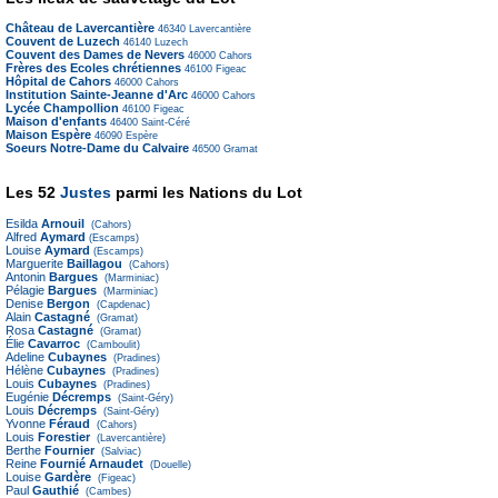
Château de Lavercantière
46340
Lavercantière
Couvent de Luzech
46140
Luzech
Couvent des Dames de Nevers
46000
Cahors
Frères des Ecoles chrétiennes
46100
Figeac
Hôpital de Cahors
46000
Cahors
Institution Sainte-Jeanne d'Arc
46000
Cahors
Lycée Champollion
46100
Figeac
Maison d'enfants
46400
Saint-Céré
Maison Espère
46090
Espère
Soeurs Notre-Dame du Calvaire
46500
Gramat
Les 52
Justes
parmi les Nations du Lot
Esilda
Arnouil
(Cahors)
Alfred
Aymard
(Escamps)
Louise
Aymard
(Escamps)
Marguerite
Baillagou
(Cahors)
Antonin
Bargues
(Marminiac)
Pélagie
Bargues
(Marminiac)
Denise
Bergon
(Capdenac)
Alain
Castagné
(Gramat)
Rosa
Castagné
(Gramat)
Élie
Cavarroc
(Camboulit)
Adeline
Cubaynes
(Pradines)
Hélène
Cubaynes
(Pradines)
Louis
Cubaynes
(Pradines)
Eugénie
Décremps
(Saint-Géry)
Louis
Décremps
(Saint-Géry)
Yvonne
Féraud
(Cahors)
Louis
Forestier
(Lavercantière)
Berthe
Fournier
(Salviac)
Reine
Fournié Arnaudet
(Douelle)
Louise
Gardère
(Figeac)
Paul
Gauthié
(Cambes)