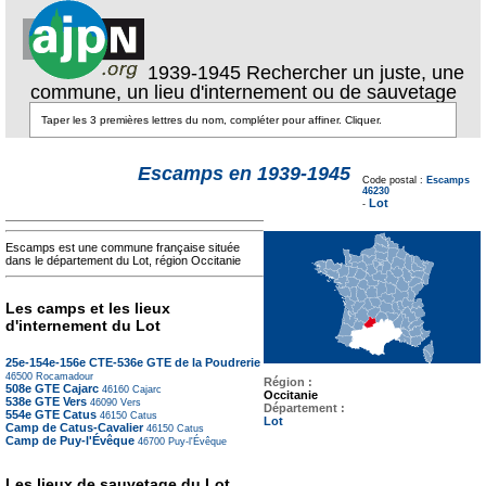
1939-1945 Rechercher un juste, une
commune, un lieu d'internement ou de sauvetage
Texte pour ecartement
Escamps en 1939-1945
lateral
Code postal :
Escamps
Texte pour
46230
ecartement lateral
Lot
-
Escamps est une commune française située
dans le département du Lot, région Occitanie
Les camps et les lieux
d'internement du Lot
25e-154e-156e CTE-536e GTE de la Poudrerie
46500
Rocamadour
Région :
508e GTE Cajarc
46160
Cajarc
Occitanie
538e GTE Vers
46090
Vers
Département :
554e GTE Catus
46150
Catus
Lot
Camp de Catus-Cavalier
46150
Catus
Camp de Puy-l'Évêque
46700
Puy-l'Évêque
Les lieux de sauvetage du Lot