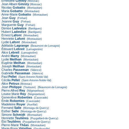
Ernestine
Ginisty
(Moissac)
Jean Albani
Ginisty
(Moissac)
Nicolas
Gobatto
(Montauban)
Maria
Gobatto
(Montauban)
Anne-Marie
Gobatto
(Montauban)
Jean
Guy
(Finhan)
Jeanne
Guy
(Finhan)
Marguerite
Guy
(Finhan)
Denise
Ladevèze
(Bardigues)
Hubert
Ladevèze
(Bardigues)
Ernest
Lafont
(Montauban)
Henriette
Lafont
(Montauban)
Lydie
Lafont
(Montauban)
Adélaïde
Lagrange
(Beaumont-de-Lomagne)
Édouard
Lebreil
(Lamagistère)
Alice
Lebreil
(Lamagistère)
André
Marty
(Montauban)
Lydie
Meilhan
(Montauban)
Eugénie
Meilhan
(Montauban)
Joseph
Meilhan
(Montauban)
Charles
Passeman
(Valence)
Gabrielle
Passeman
(Valence)
Paul
Pellet
(Saint-Antonin-Noble-Val)
Cécilia
Pellet
(Saint-Antonin-Noble-Val)
Alice
Pelous
(Moissac)
Jean
Philippe
(Toulouse)
(Beaumont-de-Lomagne)
Pierre Alfred
Rey
(Nègrepelisse)
Louise Marie
Rey
(Nègrepelisse)
Geneviève
Roberties
(Caussade)
Émile
Roberties
(Caussade)
Madeleine
Royer
(Auvillar)
Fernand
Salle
(Montaigu-de-Quercy)
Esther
Salle
(Montaigu-de-Quercy)
Simone
Schmidt
(Montauban)
Henriette
Teulières
(Puygaillard-de-Quercy)
Éloi
Teulières
(Puygaillard-de-Quercy)
Pierre-Marie
Théas
(Montauban)
Marie-Rose
Vidaillan
(Goudourville)