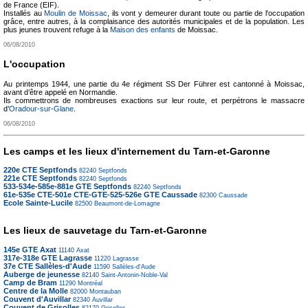
de France (EIF).
Installés au
Moulin de Moissac
, ils vont y demeurer durant toute ou partie de l'occupation
grâce, entre autres, à la complaisance des autorités municipales et de la population. Les
plus jeunes trouvent refuge à la
Maison des enfants
de Moissac.
06/08/2010
L'occupation
Au printemps 1944, une partie du 4e régiment SS Der Führer est cantonné à Moissac,
avant d’être appelé en Normandie.
Ils commettrons de nombreuses exactions sur leur route, et perpétrons le massacre
d’
Oradour-sur-Glane
.
06/08/2010
Les camps et les lieux d'internement du Tarn-et-Garonne
220e CTE Septfonds
82240
Septfonds
221e CTE Septfonds
82240
Septfonds
533-534e-585e-881e GTE Septfonds
82240
Septfonds
61e-535e CTE-501e CTE-GTE-525-526e GTE Caussade
82300
Caussade
Ecole Sainte-Lucile
82500
Beaumont-de-Lomagne
Les lieux de sauvetage du Tarn-et-Garonne
145e GTE Axat
11140
Axat
317e-318e GTE Lagrasse
11220
Lagrasse
37e CTE Sallèles-d'Aude
11590
Sallèles-d'Aude
Auberge de jeunesse
82140
Saint-Antonin-Noble-Val
Camp de Bram
11290
Montréal
Centre de la Molle
82000
Montauban
Couvent d'Auvillar
82340
Auvillar
Couvent de Grisolles
82170
Grisolles