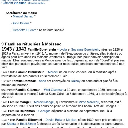
Clément
Vidaillan
(Goudourville)
Secrétaires de mairie
-
Manuel Darrac
*
-
Alice Pelous
*
-
Henriette Ducom
* Assistante sociale
9 Familles réfugiées à Moissac
1943 / 1943
Famille Borenstein
-
Lydia
et
Suzanne Borenstein
, nées en 1926 et
1927 à Paris, arrivent en 1943. Au moment de l'évacuation du château, elles étaient trop
âgées pour être dans les maisons d’enfants ou trop jeunes pour pouvoir participer au
maquis. Elles sont envoyées à Mende avec de faux papiers au nom de "Borel" et placées
chez des particuliers payés pour les cacher mais qui les emploient comme bonnes à tout
faire.
Famille Braunstein
-
Marcel
, né en 1922, est accueilli à Moissac après
1942 / 1945
l'arrestation de ses parents en septembre 1942.
Famille Dembak
-
Anne
est convoyée du
Raincy
en zone sud et placée à la
10/1942
maison de Moissac.
Famille Glazman
-
Wolf Glazman
a 12 ans, en septembre 1939, lorsque sa
05/12/1939
mère décide de le mettre à l'abri à Saint-Céré. Le 5 décembre 1939, la colonie déménage à
Moissac.
Famille Mangel
-
Marcel Mangel
, qui deviendra le
Mime Marceau
, résistant, est à
1943
Moissac en 1943. Il suit des cours de peinture à l'école des beaux-Arts de Limoges.
Famille Rajchman
-
Georges
séjourne à Moissac de septembre 1940 à la
1940
dispersion de la maison.
Famille Ribowski
-
David
,
Bella
et
Nicolas
, né en 1939, sont pris en charge
1943 / 1945
par
Shatta
et
Bouli Simon
à Moissac après l'arrestation et la déportation de leurs parents.