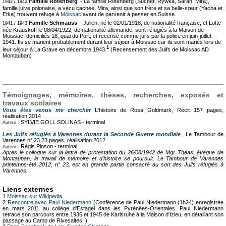
Famille Rotenberg
- La famille Rotenberg (Sucher, Rywka, Sarah, Mira),
1942 / 1942
famille juive polonaise, a vécu cachée. Mira, ainsi que son frère et sa belle-sœur (Yacha et
Etka) trouvent refuge à
Moissac
avant de parvenir à passer en Suisse.
Famille Schmauss
- Julien, né le 02/01/1918, de nationalité française, et Lotte
1941 / 1943
née Krauskoff le 08/04/1922, de nationalité allemande, sont réfugiés à la Maison de
Moissac, domiciliés 18, quai du Port, et recensé comme juifs par la police en juin-juillet
1941. Ils se marient probablement durant leur séjour à Moissac car ils sont mariés lors de
1
leur séjour à La Grave en décembre 1943.
(Recensement des Juifs de Moissac AD
Montauban)
Témoignages, mémoires, thèses, recherches, exposés et
travaux scolaires
Vous êtes venus me chercher
L'histoire de Rosa Goldmark, Récit
157 pages,
réalisation 2014
SYLVIE GOLL SOLINAS -
terminal
Auteur :
Les Juifs réfugiés à Varennes durant la Seconde Guerre mondiale
, Le Tambour de
Varennes n° 23
23 pages, réalisation 2012
Régis Pinson -
terminal
Auteur :
Après le colloque sur la lettre de protestation du 26/08/1942 de Mgr Théas, évêque de
Montauban, le travail de mémoire et d’histoire se poursuit. Le Tambour de Varennes
printemps-été 2012, n° 23, est en grande partie consacré au sort des Juifs réfugiés à
Varennes.
Liens externes
1
Moissac sur Wikipedia
2
Rencontre avec Paul Niedermann
(Conférence de Paul Niedermann (1h24) enregistrée
en mars 2011 au collège d'Estagel dans les Pyrénées-Orientales. Paul Niedermann
retrace son parcours entre 1935 et 1945 de Karlsruhe à la Maison d'Izieu, en détaillant son
passage au Camp de Rivesaltes. )