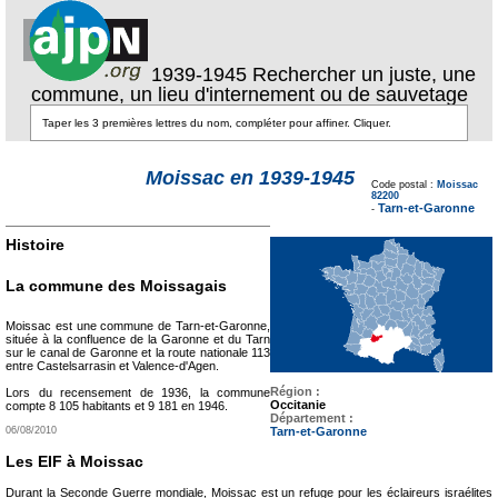
1939-1945 Rechercher un juste, une
commune, un lieu d'internement ou de sauvetage
Texte pour ecartement
Moissac en 1939-1945
lateral
Code postal :
Moissac
Texte pour
82200
ecartement lateral
Tarn-et-Garonne
-
Histoire
La commune des Moissagais
Moissac est une commune de Tarn-et-Garonne,
située à la confluence de la Garonne et du Tarn
sur le canal de Garonne et la route nationale 113
entre Castelsarrasin et Valence-d'Agen.
Région :
Lors du recensement de 1936, la commune
Occitanie
compte 8 105 habitants et 9 181 en 1946.
Département :
Tarn-et-Garonne
06/08/2010
Les EIF à Moissac
Durant la Seconde Guerre mondiale, Moissac est un refuge pour les éclaireurs israélites