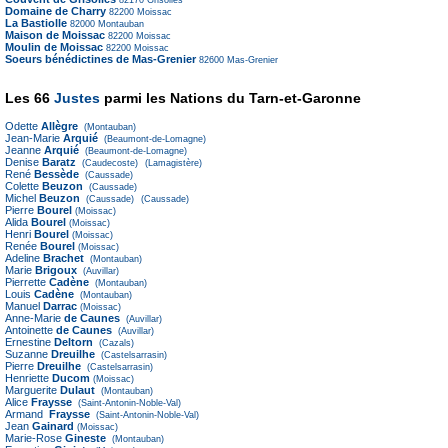
Domaine de Charry
82200
Moissac
La Bastiolle
82000
Montauban
Maison de Moissac
82200
Moissac
Moulin de Moissac
82200
Moissac
Soeurs bénédictines de Mas-Grenier
82600
Mas-Grenier
Les 66
Justes
parmi les Nations du Tarn-et-Garonne
Odette
Allègre
(Montauban)
Jean-Marie
Arquié
(Beaumont-de-Lomagne)
Jeanne
Arquié
(Beaumont-de-Lomagne)
Denise
Baratz
(Caudecoste)
(Lamagistère)
René
Bessède
(Caussade)
Colette
Beuzon
(Caussade)
Michel
Beuzon
(Caussade)
(Caussade)
Pierre
Bourel
(Moissac)
Alida
Bourel
(Moissac)
Henri
Bourel
(Moissac)
Renée
Bourel
(Moissac)
Adeline
Brachet
(Montauban)
Marie
Brigoux
(Auvillar)
Pierrette
Cadène
(Montauban)
Louis
Cadène
(Montauban)
Manuel
Darrac
(Moissac)
Anne-Marie
de Caunes
(Auvillar)
Antoinette
de Caunes
(Auvillar)
Ernestine
Deltorn
(Cazals)
Suzanne
Dreuilhe
(Castelsarrasin)
Pierre
Dreuilhe
(Castelsarrasin)
Henriette
Ducom
(Moissac)
Marguerite
Dulaut
(Montauban)
Alice
Fraysse
(Saint-Antonin-Noble-Val)
Armand
Fraysse
(Saint-Antonin-Noble-Val)
Jean
Gainard
(Moissac)
Marie-Rose
Gineste
(Montauban)