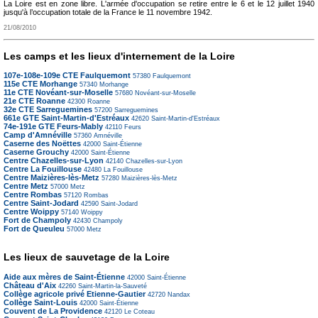
La Loire est en zone libre. L'armée d'occupation se retire entre le 6 et le 12 juillet 1940
jusqu'à l’occupation totale de la France le 11 novembre 1942.
21/08/2010
Les camps et les lieux d'internement de la Loire
107e-108e-109e CTE Faulquemont
57380
Faulquemont
115e CTE Morhange
57340
Morhange
11e CTE Novéant-sur-Moselle
57680
Novéant-sur-Moselle
21e CTE Roanne
42300
Roanne
32e CTE Sarreguemines
57200
Sarreguemines
661e GTE Saint-Martin-d'Estréaux
42620
Saint-Martin-d'Estréaux
74e-191e GTE Feurs-Mably
42110
Feurs
Camp d'Amnéville
57360
Amnéville
Caserne des Noëttes
42000
Saint-Étienne
Caserne Grouchy
42000
Saint-Étienne
Centre Chazelles-sur-Lyon
42140
Chazelles-sur-Lyon
Centre La Fouillouse
42480
La Fouillouse
Centre Maizières-lès-Metz
57280
Maizières-lès-Metz
Centre Metz
57000
Metz
Centre Rombas
57120
Rombas
Centre Saint-Jodard
42590
Saint-Jodard
Centre Woippy
57140
Woippy
Fort de Champoly
42430
Champoly
Fort de Queuleu
57000
Metz
Les lieux de sauvetage de la Loire
Aide aux mères de Saint-Étienne
42000
Saint-Étienne
Château d'Aix
42260
Saint-Martin-la-Sauveté
Collège agricole privé Etienne-Gautier
42720
Nandax
Collège Saint-Louis
42000
Saint-Étienne
Couvent de La Providence
42120
Le Coteau