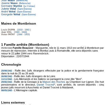
Jean
Veaux
(Belleroche)
Jeanne
Veaux
(Belleroche)
Germaine
Veyrine
(Le Coteau)
Juliette
Vidal
(Saint-Étienne)
André
Volral
(Saint-Étienne)
Georgette
Volral
(Saint-Étienne)
Maires de Montbrison
Louis DUPIN
(1919 - 1943 )
Jean VIAL
(1943 - 1944)
Victor PATAY
(1944 - 1953)
1 Famille arrêtée (Montbrison)
Famille Beauvoir
- Marguerite, née le 11 mars 1913 est arrêté à Montbrison par
05/06/1944
mesure de répression. Internée à Montluc puis à Romainville, elle sera déportés sans
retour le 22 juillet 1944 vers Ravensbrück.
Déportation :
22/07/1944
Chronologie
Rafle des Juifs étrangers effectuée par la police et la gendarmerie française
25/08/1942 -
dans la nuit du 25 au 26 août.
Rafle des Juifs étrangers de la Loire.
26/08/1942 -
Les Allemands et les Italiens se partagent la zone dite "libre".
11/11/1942 -
Rafle de la Gestapo à la
Maison des Roches
au Chambon-sur-Lignon. Dix-huit
29/06/1943 -
pensionnaires et le directeur,
Daniel Trocmé
*, sont arrêtés. Ils seront déportés : cinq
jeunes juifs mourront à Auschwitz et Daniel Trocmé à Maïdanek.
L'Allemagne capitule.
08/05/1945 -
Liens externes