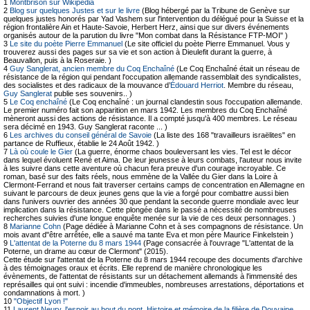
1
Montbrison sur Wikipedia
2
Blog sur quelques Justes et sur le livre
(Blog hébergé par la Tribune de Genève sur
quelques justes honorés par Yad Vashem sur l'intervention du délégué pour la Suisse et la
région frontalière Ain et Haute-Savoie, Herbert Herz, ainsi que sur divers événements
organisés autour de la parution du livre "Mon combat dans la Résistance FTP-MOI" )
3
Le site du poète Pierre Emmanuel
(Le site officiel du poète Pierre Emmanuel. Vous y
trouverez aussi des pages sur sa vie et son action à Dieulefit durant la guerre, à
Beauvallon, puis à la Roseraie. )
4
Guy Sanglerat, ancien membre du Coq Enchaîné
(Le Coq Enchaîné était un réseau de
résistance de la région qui pendant l'occupation allemande rassemblait des syndicalistes,
des socialistes et des radicaux de la mouvance d’
Édouard Herriot
. Membre du réseau,
Guy Sanglerat
publie ses souvenirs.. )
5
Le Coq enchaîné
(Le Coq enchaîné : un journal clandestin sous l'occupation allemande.
Le premier numéro fait son apparition en mars 1942. Les membres du Coq Enchaîné
mèneront aussi des actions de résistance. Il a compté jusqu'à 400 membres. Le réseau
sera décimé en 1943. Guy Sanglerat raconte ... )
6
Les archives du conseil général de Savoie
(La liste des 168 "travailleurs israëlites" en
partance de Ruffieux, établie le 24 Août 1942. )
7
Là où coule le Gier
(La guerre, énorme chaos bouleversant les vies. Tel est le décor
dans lequel évoluent René et Aima. De leur jeunesse à leurs combats, l'auteur nous invite
à les suivre dans cette aventure où chacun fera preuve d'un courage incroyable. Ce
roman, basé sur des faits réels, nous emmène de la Vallée du Gier dans la Loire à
Clermont-Ferrand et nous fait traverser certains camps de concentration en Allemagne en
suivant le parcours de deux jeunes gens que la vie a forgé pour combattre aussi bien
dans l'univers ouvrier des années 30 que pendant la seconde guerre mondiale avec leur
implication dans la résistance. Cette plongée dans le passé a nécessité de nombreuses
recherches suivies d'une longue enquête menée sur la vie de ces deux personnages. )
8
Marianne Cohn
(Page dédiée à Marianne Cohn et à ses compagnons de résistance. Un
mois avant d"être arrêtée, elle a sauvé ma tante Eva et mon père Maurice Finkelstein )
9
L'attentat de la Poterne du 8 mars 1944
(Page consacrée à l'ouvrage "L'attentat de la
Poterne, un drame au cœur de Clermont" (2015).
Cette étude sur l'attentat de la Poterne du 8 mars 1944 recoupe des documents d'archive
à des témoignages oraux et écrits. Elle reprend de manière chronologique les
évènements, de l'attentat de résistants sur un détachement allemands à l'immensité des
représailles qui ont suivi : incendie d'immeubles, nombreuses arrestations, déportations et
condamnations à mort. )
10
"Objectif Lyon !"
11
Laurent Neury, l'espoir au bout du pont. Histoire et mémoire de la filière de Douvaine,