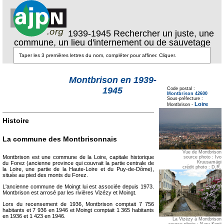
1939-1945 Rechercher un juste, une
commune, un lieu d'internement ou de sauvetage
Montbrison en 1939-
Texte pour ecartement
lateral
1945
Code postal :
Montbrison 42600
Texte pour
Sous-préfecture :
ecartement lateral
Loire
Montbrison -
Histoire
La commune des Montbrisonnais
Vue de Montbrison
Montbrison est une commune de la Loire, capitale historique
source photo : Ivo
Kruusamägi
du Forez (ancienne province qui couvrait la partie centrale de
crédit photo : D.R.
la Loire, une partie de la Haute-Loire et du Puy-de-Dôme),
située au pied des monts du Forez.
L'ancienne commune de Moingt lui est associée depuis 1973.
Montbrison est arrosé par les rivières Vizézy et Moingt.
Lors du recensement de 1936, Montbrison comptait 7 756
habitants et 7 936 en 1946 et Moingt comptait 1 365 habitants
en 1936 et 1 423 en 1946.
La Vizézy à Montbrison
source photo : Naru Kenji