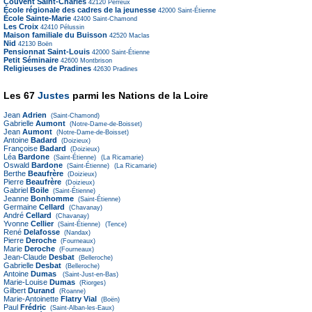
Couvent Saint-Charles
42120
Perreux
École régionale des cadres de la jeunesse
42000
Saint-Étienne
École Sainte-Marie
42400
Saint-Chamond
Les Croix
42410
Pélussin
Maison familiale du Buisson
42520
Maclas
Nid
42130
Boën
Pensionnat Saint-Louis
42000
Saint-Étienne
Petit Séminaire
42600
Montbrison
Religieuses de Pradines
42630
Pradines
Les 67
Justes
parmi les Nations de la Loire
Jean
Adrien
(Saint-Chamond)
Gabrielle
Aumont
(Notre-Dame-de-Boisset)
Jean
Aumont
(Notre-Dame-de-Boisset)
Antoine
Badard
(Doizieux)
Françoise
Badard
(Doizieux)
Léa
Bardone
(Saint-Étienne)
(La Ricamarie)
Oswald
Bardone
(Saint-Étienne)
(La Ricamarie)
Berthe
Beaufrère
(Doizieux)
Pierre
Beaufrère
(Doizieux)
Gabriel
Boile
(Saint-Étienne)
Jeanne
Bonhomme
(Saint-Étienne)
Germaine
Cellard
(Chavanay)
André
Cellard
(Chavanay)
Yvonne
Cellier
(Saint-Étienne)
(Tence)
René
Delafosse
(Nandax)
Pierre
Deroche
(Fourneaux)
Marie
Deroche
(Fourneaux)
Jean-Claude
Desbat
(Belleroche)
Gabrielle
Desbat
(Belleroche)
Antoine
Dumas
(Saint-Just-en-Bas)
Marie-Louise
Dumas
(Riorges)
Gilbert
Durand
(Roanne)
Marie-Antoinette
Flatry Vial
(Boën)
Paul
Frédric
(Saint-Alban-les-Eaux)