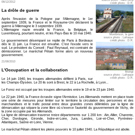
06/12/2012
crédit photo : D.R.
La drôle de guerre
Après l'invasion de la Pologne par l'Allemagne, le 1er
septembre 1939, la France et le Royaume-Uni déclarent la
guerre à l'Allemagne le 3 septembre 1939.
L'Allemagne nazie envahit la France, la Belgique, le
Luxembourg, pourtant neutre, et les Pays-Bas le 10 mai 1940.
Montbrison, la gare
source photo : Lafraque
Le gouvernement désemparé se replie de Paris à Bordeaux
crédit photo : D.R.
dès le 11 juin. La France est envahie. C’est l’exode vers le
sud. Le président du Conseil : Paul Reynaud, est contraint de
démissionner. Le maréchal Pétain forme alors un nouveau
gouvernement.
21/08/2010
L'Occupation et la collaboration
Moingt
source photo : Lafraque
crédit photo : D.R.
Le 14 juin 1940, les troupes allemandes défilent à Paris, sur
les Champs-Élysées. Le 20 ils sont à Brest, le 22 à La Rochelle, à Lyon...
Le Forez est occupé par les troupes allemandes entre le 19 et le 23 juin 1940.
Le 22 juin 1940, la France écrasée signe l'Armistice. Les Allemands mettent en place toute
une série de mesures pour limiter sur le territoire la circulation des personnes et des
marchandises et le trafic postal entre deux grandes zones délimitées par la ligne de
démarcation qui sépare la zone libre où s’exerce l’autorité du gouvernement de Vichy, de
la zone occupée par les Allemands.
La ligne de démarcation traverse treize départements sur 1 200 km : Ain, Allier, Charente,
Cher, Dordogne, Gironde, Indre-et-Loire, Jura, Landes, Loir-et-Cher, Pyrénées-
Atlantiques, Saône-et-Loire, Vienne.
Le maréchal Pétain obtient les pleins pouvoirs le 10 juillet 1940. La République est abolie.