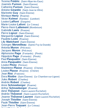
Yvonne
Frédric
(Saint-Alban-les-Eaux)
Joannès
Furnon
(Saint-Étienne)
Catherine
Furnon
(Saint-Étienne)
Antoine
Girardin
(Saint-Jean-la-Vêtre)
Marinette
Guy
(Saint-Étienne)
Monique
Herry
(Roanne)
Victor
Kolmer
(Nandax)
(Landser)
Louise
Laffont
(Dargoire)
Marie-Louise
Lafont
(Le Coteau)
Pierre-Henri
Lallement
(Montbrison)
Gabrielle
Lavis
(Roanne)
Pierre
Lignot
(Saint-Étienne)
Marguerite
Lignot
(Saint-Étienne)
Paulette
Loire
(Roanne)
Lilly
Matichard
(Saint-Étienne)
Georges
Merveilleau
(Sainte-Foy-la-Grande)
Antonia
Muron
(Précieux)
Jacques
Muron
(Précieux)
Alphonsine
Page
(Fontanès)
(Pinols)
Hippolyte
Page
(Fontanès)
(Pinols)
Paul
Pasqualini
(Saint-Étienne)
Anna
Pasqualini
(Saint-Étienne)
Louise
Piney
(Perreux)
Madeleine
Plasse
(Roanne)
(Cherier)
Louise
Plasse
(Roanne)
(Cherier)
Jean
Rist
(Fraisses)
Dora
Rivière
(Saint-Étienne)
(Le Chambon-sur-Lignon)
Jules
Robert
(Charlieu)
Andrée
Robert
(Charlieu)
Anne
Schneeberger
(Roanne)
Arthur
Schneeberger
(Roanne)
Aimé
Thévenet
(Saint-Laurent-Rochefort)
Andrée
Thévenet
(Saint-Laurent-Rochefort)
Jeanne
Thévenet Laurent
(Saint-Laurent-Rochefort)
Joseph
Thiollier
(Saint-Étienne)
Paule
Thiollier
(Saint-Étienne)
Jean-Pierre
Toquant
(Le Coteau)