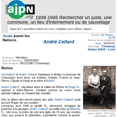
1939-1945 Rechercher un juste, une
commune, un lieu d'internement ou de sauvetage
Juste
parmi les
Dossier
Yad Vashem
:
9125B
Nations
Remise de la médaille de
André Cellard
Juste
:
29/08/2011
Chavanay
Sauvetage :
Verlieu 42410
-
Loire
Viticulteur
Profession:
04/04/1903
Date de naissance:
05/12/1987 (Chavanay)
Date de décès:
Notice
Germaine
* et
André Cellard
* habitaient à Verlieu (commune de
Chavanay) avec leurs six enfants (Odette, France et Jean,
Pierre, Claude et Paul) et la mère d'
André
*.
André Cellard
*, viticulteur dans la vallée du Rhône et
Roger N.
,
opticien à Saint-Étienne, s’étaient connus au cours d’une
période militaire et s'étaient liés d’amitié.
Dès le début des persécutions des juifs,
André Cellard
* avait
assuré Roger de son soutien.
Lorsqu’en avril 1944 la famille N., dénoncée, échappa de
justesse à la gestapo,
André Cellard
* recueillit chez lui
Blanche
Germaine et André Cellard
N.
, née Levy, la mère de son ami âgée de 74 ans, qui restera
source photo : Arch. fam.
chez eux jusqu’à la Libération, considérée comme la grand-
crédit photo : CFYV