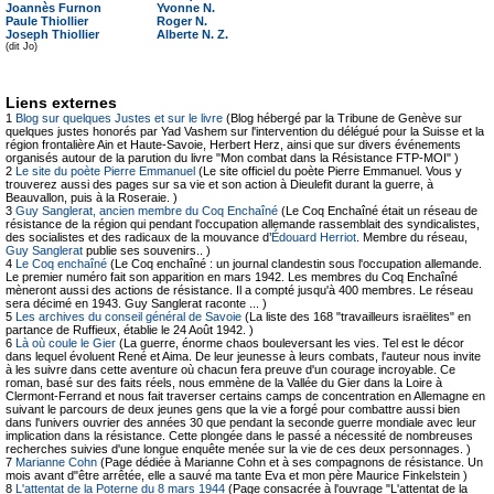
Joannès Furnon
Yvonne N.
Paule Thiollier
Roger N.
Joseph Thiollier
Alberte N. Z.
(dit Jo)
Liens externes
1
Blog sur quelques Justes et sur le livre
(Blog hébergé par la Tribune de Genève sur
quelques justes honorés par Yad Vashem sur l'intervention du délégué pour la Suisse et la
région frontalière Ain et Haute-Savoie, Herbert Herz, ainsi que sur divers événements
organisés autour de la parution du livre "Mon combat dans la Résistance FTP-MOI" )
2
Le site du poète Pierre Emmanuel
(Le site officiel du poète Pierre Emmanuel. Vous y
trouverez aussi des pages sur sa vie et son action à Dieulefit durant la guerre, à
Beauvallon, puis à la Roseraie. )
3
Guy Sanglerat, ancien membre du Coq Enchaîné
(Le Coq Enchaîné était un réseau de
résistance de la région qui pendant l'occupation allemande rassemblait des syndicalistes,
des socialistes et des radicaux de la mouvance d’
Édouard Herriot
. Membre du réseau,
Guy Sanglerat
publie ses souvenirs.. )
4
Le Coq enchaîné
(Le Coq enchaîné : un journal clandestin sous l'occupation allemande.
Le premier numéro fait son apparition en mars 1942. Les membres du Coq Enchaîné
mèneront aussi des actions de résistance. Il a compté jusqu'à 400 membres. Le réseau
sera décimé en 1943. Guy Sanglerat raconte ... )
5
Les archives du conseil général de Savoie
(La liste des 168 "travailleurs israëlites" en
partance de Ruffieux, établie le 24 Août 1942. )
6
Là où coule le Gier
(La guerre, énorme chaos bouleversant les vies. Tel est le décor
dans lequel évoluent René et Aima. De leur jeunesse à leurs combats, l'auteur nous invite
à les suivre dans cette aventure où chacun fera preuve d'un courage incroyable. Ce
roman, basé sur des faits réels, nous emmène de la Vallée du Gier dans la Loire à
Clermont-Ferrand et nous fait traverser certains camps de concentration en Allemagne en
suivant le parcours de deux jeunes gens que la vie a forgé pour combattre aussi bien
dans l'univers ouvrier des années 30 que pendant la seconde guerre mondiale avec leur
implication dans la résistance. Cette plongée dans le passé a nécessité de nombreuses
recherches suivies d'une longue enquête menée sur la vie de ces deux personnages. )
7
Marianne Cohn
(Page dédiée à Marianne Cohn et à ses compagnons de résistance. Un
mois avant d"être arrêtée, elle a sauvé ma tante Eva et mon père Maurice Finkelstein )
8
L'attentat de la Poterne du 8 mars 1944
(Page consacrée à l'ouvrage "L'attentat de la