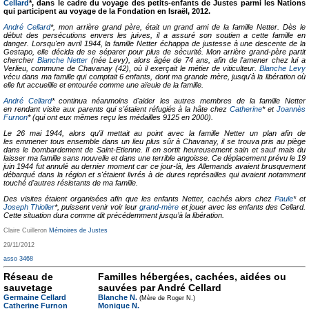
Cellard
*, dans le cadre du voyage des petits-enfants de Justes parmi les Nations
qui participent au voyage de la Fondation en Israël, 2012.
André Cellard
*, mon arrière grand père, était un grand ami de la famille Netter. Dès le
début des persécutions envers les juives, il a assuré son soutien a cette famille en
danger. Lorsqu'en avril 1944, la famille Netter échappa de justesse à une descente de la
Gestapo, elle décida de se séparer pour plus de sécurité. Mon arrière grand-père partit
chercher
Blanche Netter
(née Levy), alors âgée de 74 ans, afin de l'amener chez lui a
Verlieu, commune de Chavanay (42), où il exerçait le métier de viticulteur.
Blanche Levy
vécu dans ma famille qui comptait 6 enfants, dont ma grande mère, jusqu'à la libération où
elle fut accueillie et entourée comme une aïeule de la famille.
André Cellard
* continua néanmoins d'aider les autres membres de la famille Netter
en rendant visite aux parents qui s'étaient réfugiés à la hâte chez
Catherine
* et
Joannès
Furnon
* (qui ont eux mêmes reçu les médailles 9125 en 2000).
Le 26 mai 1944, alors qu'il mettait au point avec la famille Netter un plan afin de
les emmener tous ensemble dans un lieu plus sûr à Chavanay, il se trouva pris au piège
dans le bombardement de Saint-Etienne. Il en sortit heureusement sain et sauf mais du
laisser ma famille sans nouvelle et dans une terrible angoisse. Ce déplacement prévu le 19
juin 1944 fut annulé au dernier moment car ce jour-là, les Allemands avaient brusquement
débarqué dans la région et s'étaient livrés à de dures représailles qui avaient notamment
touché d'autres résistants de ma famille.
Des visites étaient organisées afin que les enfants Netter, cachés alors chez
Paule
* et
Joseph Thioller
*, puissent venir voir leur
grand-mère
et jouer avec les enfants des Cellard.
Cette situation dura comme dit précédemment jusqu’à la libération.
Claire Cuilleron
Mémoires de Justes
29/11/2012
asso 3468
Réseau de
Familles hébergées, cachées, aidées ou
sauvetage
sauvées par André Cellard
Germaine Cellard
Blanche N.
(Mère de Roger N.)
Catherine Furnon
Monique N.