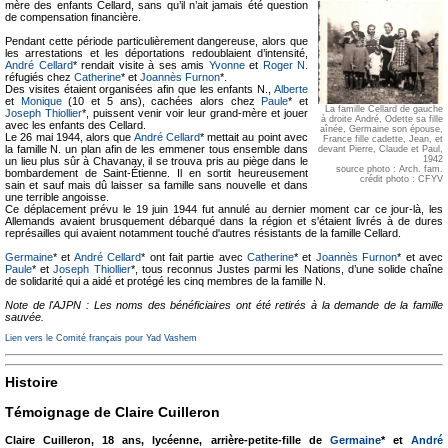
mère des enfants Cellard, sans qu’il n’ait jamais été question
de compensation financière.
Pendant cette période particulièrement dangereuse, alors que
les arrestations et les déportations redoublaient d’intensité,
André Cellard
* rendait visite à ses amis
Yvonne
et
Roger N.
réfugiés chez
Catherine
* et
Joannès Furnon
*.
Des visites étaient organisées afin que les enfants N.,
Alberte
et
Monique
(10 et 5 ans), cachées alors chez
Paule
* et
La famille Cellard de gauche
Joseph Thiollier
*, puissent venir voir leur grand-mère et jouer
à droite André, Odette sa fille
avec les enfants des Cellard.
aînée, Germaine son épouse,
Le 26 mai 1944, alors que
André Cellard
* mettait au point avec
France fille cadette, Jean, et
la famille N. un plan afin de les emmener tous ensemble dans
devant Pierre, Claude et Paul,
1942
un lieu plus sûr à Chavanay, il se trouva pris au piège dans le
source photo : Arch. fam.
bombardement de Saint-Étienne. Il en sortit heureusement
crédit photo : CFYV
sain et sauf mais dû laisser sa famille sans nouvelle et dans
une terrible angoisse.
Ce déplacement prévu le 19 juin 1944 fut annulé au dernier moment car ce jour-là, les
Allemands avaient brusquement débarqué dans la région et s'étaient livrés à de dures
représailles qui avaient notamment touché d'autres résistants de la famille Cellard.
Germaine
* et
André Cellard
* ont fait partie avec
Catherine
* et
Joannès Furnon
* et avec
Paule
* et
Joseph Thiollier
*, tous reconnus Justes parmi les Nations, d’une solide chaîne
de solidarité qui a aidé et protégé les cinq membres de la famille N.
Note de l'AJPN : Les noms des bénéficiaires ont été retirés à la demande de la famille
sauvée.
Lien vers le Comité français pour Yad Vashem
Histoire
Témoignage de Claire Cuilleron
Claire Cuilleron, 18 ans, lycéenne, arrière-petite-fille de
Germaine
* et
André