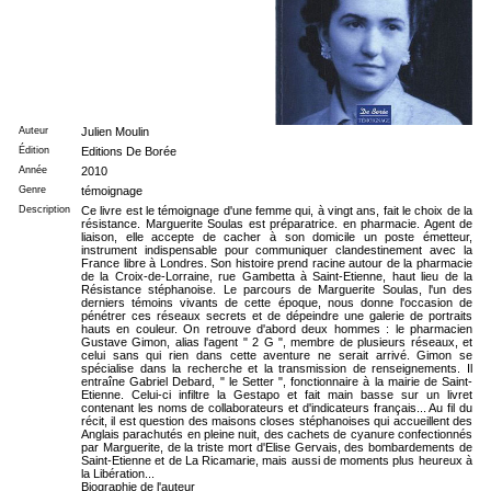
Auteur
Julien Moulin
Édition
Editions De Borée
Année
2010
Genre
témoignage
Description
Ce livre est le témoignage d'une femme qui, à vingt ans, fait le choix de la
résistance. Marguerite Soulas est préparatrice. en pharmacie. Agent de
liaison, elle accepte de cacher à son domicile un poste émetteur,
instrument indispensable pour communiquer clandestinement avec la
France libre à Londres. Son histoire prend racine autour de la pharmacie
de la Croix-de-Lorraine, rue Gambetta à Saint-Etienne, haut lieu de la
Résistance stéphanoise. Le parcours de Marguerite Soulas, l'un des
derniers témoins vivants de cette époque, nous donne l'occasion de
pénétrer ces réseaux secrets et de dépeindre une galerie de portraits
hauts en couleur. On retrouve d'abord deux hommes : le pharmacien
Gustave Gimon, alias l'agent " 2 G ", membre de plusieurs réseaux, et
celui sans qui rien dans cette aventure ne serait arrivé. Gimon se
spécialise dans la recherche et la transmission de renseignements. Il
entraîne Gabriel Debard, " le Setter ", fonctionnaire à la mairie de Saint-
Etienne. Celui-ci infiltre la Gestapo et fait main basse sur un livret
contenant les noms de collaborateurs et d'indicateurs français... Au fil du
récit, il est question des maisons closes stéphanoises qui accueillent des
Anglais parachutés en pleine nuit, des cachets de cyanure confectionnés
par Marguerite, de la triste mort d'Elise Gervais, des bombardements de
Saint-Etienne et de La Ricamarie, mais aussi de moments plus heureux à
la Libération...
Biographie de l'auteur