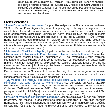
Julien Moulin est journaliste au Parisien - Aujourd'hui en France et chargé
de cours à l'Institut pratique de journalisme. Originaire de Saint-Etienne où
il u gardé de solides attaches, il est le petit-neveu de Marguerite Soulas. II
signe ici son premier livre, fruit de ses entretiens avec son aïeule et de
ses recherches historiques.
Liens externes
1
Notre Dame de Sion : les Justes
(La première religieuse de Sion à recevoir ce titre en
1989 est Denise Paulin-Aguadich (Soeur Joséphine), qui, à l’époque de la guerre, était
ancelle (en religion, fille qui voue sa vie au service de Dieu). Depuis, six autres sœurs
de la congrégation, ainsi qu’un religieux de Notre-Dame de Sion ont reçu la même
marque de reconnaissance à titre posthume. Ils ont agi à Grenoble, Paris, Anvers,
Rome. L’action de ces religieuses et religieux qui ont sauvé des Juifs pendant la
deuxième guerre mondiale mérite de ne pas être oubliée. Et il y en a d’autres, qui,
même s’ils n’ont pas (encore ?) reçu de reconnaissance officielle, ont œuvré dans le
même sens, chacun à leur place. )
2
L'histoire des Van Cleef et Arpels
(Blog de Jean-Jacques Richard, très documenté. )
3
Résistance à la Mosquée de Paris : histoire ou fiction ? de Michel Renard
(Le film Les
hommes libres d'Ismël Ferroukhi (septembre 2011) est sympathique mais entretient
des rapports assez lointains avec la vérité historique. Il est exact que le chanteur Selim
(Simon) Halali fut sauvé par la délivrance de papiers attestant faussement de sa
musulmanité. D'autres juifs furent probablement protégés par des membres de la
Mosquée dans des conditions identiques.
Mais prétendre que la Mosquée de Paris a abrité et, plus encore, organisé un réseau
de résistance pour sauver des juifs, ne repose sur aucun témoignage recueilli ni sur
aucune archive réelle. Cela relève de l'imaginaire. )
4
La Mosquée de Paris a-t-elle sauvé des juifs entre 1940 et 1944 ? une enquête
généreuse mais sans résultat de Michel Renard
(Le journaliste au
Figaro littéraire
,
Mohammed Aïssaoui, né en 1947, vient de publier un livre intitulé L’Étoile jaune et le
Croissant (Gallimard, septembre 2012). Son point de départ est un étonnement :
pourquoi parmi les 23 000 «justes parmi les nations» gravés sur le mémorial Yad
Vashem, à Jérusalem, ne figure-t-il aucun nom arabe ou musulman ? )
5
Paroles et Mémoires des quartiers populaires.
(Jacob Szmulewicz et son ami Étienne
Raczymow ont répondu à des interviews pour la réalisation du film "Les garçons
Ramponeau" de Patrice Spadoni, ou ils racontent leur vie et en particulier leurs actions
en tant que résistants. On peut le retrouver sur le site Paroles et Mémoires des