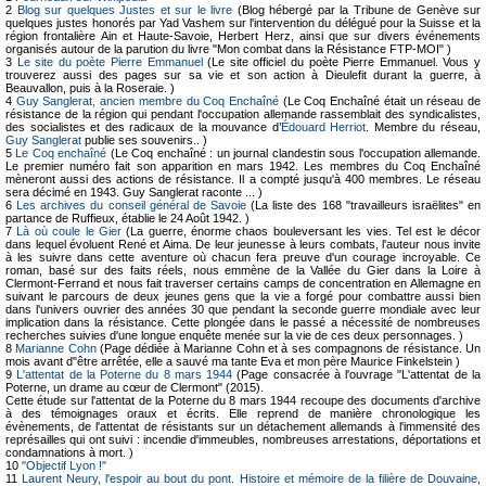
2
Blog sur quelques Justes et sur le livre
(Blog hébergé par la Tribune de Genève sur
quelques justes honorés par Yad Vashem sur l'intervention du délégué pour la Suisse et la
région frontalière Ain et Haute-Savoie, Herbert Herz, ainsi que sur divers événements
organisés autour de la parution du livre "Mon combat dans la Résistance FTP-MOI" )
3
Le site du poète Pierre Emmanuel
(Le site officiel du poète Pierre Emmanuel. Vous y
trouverez aussi des pages sur sa vie et son action à Dieulefit durant la guerre, à
Beauvallon, puis à la Roseraie. )
4
Guy Sanglerat, ancien membre du Coq Enchaîné
(Le Coq Enchaîné était un réseau de
résistance de la région qui pendant l'occupation allemande rassemblait des syndicalistes,
des socialistes et des radicaux de la mouvance d’
Édouard Herriot
. Membre du réseau,
Guy Sanglerat
publie ses souvenirs.. )
5
Le Coq enchaîné
(Le Coq enchaîné : un journal clandestin sous l'occupation allemande.
Le premier numéro fait son apparition en mars 1942. Les membres du Coq Enchaîné
mèneront aussi des actions de résistance. Il a compté jusqu'à 400 membres. Le réseau
sera décimé en 1943. Guy Sanglerat raconte ... )
6
Les archives du conseil général de Savoie
(La liste des 168 "travailleurs israëlites" en
partance de Ruffieux, établie le 24 Août 1942. )
7
Là où coule le Gier
(La guerre, énorme chaos bouleversant les vies. Tel est le décor
dans lequel évoluent René et Aima. De leur jeunesse à leurs combats, l'auteur nous invite
à les suivre dans cette aventure où chacun fera preuve d'un courage incroyable. Ce
roman, basé sur des faits réels, nous emmène de la Vallée du Gier dans la Loire à
Clermont-Ferrand et nous fait traverser certains camps de concentration en Allemagne en
suivant le parcours de deux jeunes gens que la vie a forgé pour combattre aussi bien
dans l'univers ouvrier des années 30 que pendant la seconde guerre mondiale avec leur
implication dans la résistance. Cette plongée dans le passé a nécessité de nombreuses
recherches suivies d'une longue enquête menée sur la vie de ces deux personnages. )
8
Marianne Cohn
(Page dédiée à Marianne Cohn et à ses compagnons de résistance. Un
mois avant d"être arrêtée, elle a sauvé ma tante Eva et mon père Maurice Finkelstein )
9
L'attentat de la Poterne du 8 mars 1944
(Page consacrée à l'ouvrage "L'attentat de la
Poterne, un drame au cœur de Clermont" (2015).
Cette étude sur l'attentat de la Poterne du 8 mars 1944 recoupe des documents d'archive
à des témoignages oraux et écrits. Elle reprend de manière chronologique les
évènements, de l'attentat de résistants sur un détachement allemands à l'immensité des
représailles qui ont suivi : incendie d'immeubles, nombreuses arrestations, déportations et
condamnations à mort. )
10
"Objectif Lyon !"
11
Laurent Neury, l'espoir au bout du pont. Histoire et mémoire de la filière de Douvaine,