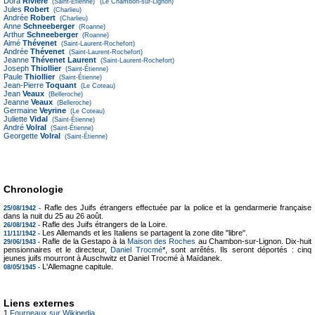
Dora
Rivière
(Saint-Étienne)
(Le Chambon-sur-Lignon)
Jules
Robert
(Charlieu)
Andrée
Robert
(Charlieu)
Anne
Schneeberger
(Roanne)
Arthur
Schneeberger
(Roanne)
Aimé
Thévenet
(Saint-Laurent-Rochefort)
Andrée
Thévenet
(Saint-Laurent-Rochefort)
Jeanne
Thévenet Laurent
(Saint-Laurent-Rochefort)
Joseph
Thiollier
(Saint-Étienne)
Paule
Thiollier
(Saint-Étienne)
Jean-Pierre
Toquant
(Le Coteau)
Jean
Veaux
(Belleroche)
Jeanne
Veaux
(Belleroche)
Germaine
Veyrine
(Le Coteau)
Juliette
Vidal
(Saint-Étienne)
André
Volral
(Saint-Étienne)
Georgette
Volral
(Saint-Étienne)
Chronologie
Rafle des Juifs étrangers effectuée par la police et la gendarmerie française
25/08/1942 -
dans la nuit du 25 au 26 août.
Rafle des Juifs étrangers de la Loire.
26/08/1942 -
Les Allemands et les Italiens se partagent la zone dite "libre".
11/11/1942 -
Rafle de la Gestapo à la
Maison des Roches
au Chambon-sur-Lignon. Dix-huit
29/06/1943 -
pensionnaires et le directeur,
Daniel Trocmé
*, sont arrêtés. Ils seront déportés : cinq
jeunes juifs mourront à Auschwitz et Daniel Trocmé à Maïdanek.
L'Allemagne capitule.
08/05/1945 -
Liens externes
1
Fourneaux sur Wikipedia