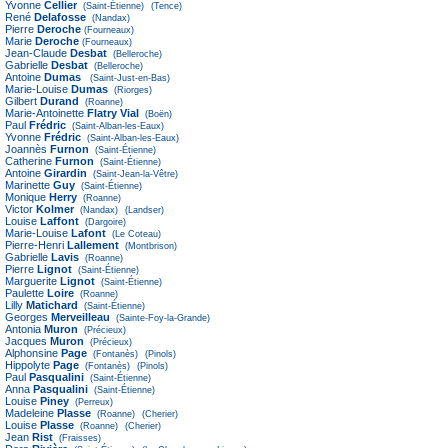
Yvonne
Cellier
(Saint-Étienne)
(Tence)
René
Delafosse
(Nandax)
Pierre
Deroche
(Fourneaux)
Marie
Deroche
(Fourneaux)
Jean-Claude
Desbat
(Belleroche)
Gabrielle
Desbat
(Belleroche)
Antoine
Dumas
(Saint-Just-en-Bas)
Marie-Louise
Dumas
(Riorges)
Gilbert
Durand
(Roanne)
Marie-Antoinette
Flatry Vial
(Boën)
Paul
Frédric
(Saint-Alban-les-Eaux)
Yvonne
Frédric
(Saint-Alban-les-Eaux)
Joannès
Furnon
(Saint-Étienne)
Catherine
Furnon
(Saint-Étienne)
Antoine
Girardin
(Saint-Jean-la-Vêtre)
Marinette
Guy
(Saint-Étienne)
Monique
Herry
(Roanne)
Victor
Kolmer
(Nandax)
(Landser)
Louise
Laffont
(Dargoire)
Marie-Louise
Lafont
(Le Coteau)
Pierre-Henri
Lallement
(Montbrison)
Gabrielle
Lavis
(Roanne)
Pierre
Lignot
(Saint-Étienne)
Marguerite
Lignot
(Saint-Étienne)
Paulette
Loire
(Roanne)
Lilly
Matichard
(Saint-Étienne)
Georges
Merveilleau
(Sainte-Foy-la-Grande)
Antonia
Muron
(Précieux)
Jacques
Muron
(Précieux)
Alphonsine
Page
(Fontanès)
(Pinols)
Hippolyte
Page
(Fontanès)
(Pinols)
Paul
Pasqualini
(Saint-Étienne)
Anna
Pasqualini
(Saint-Étienne)
Louise
Piney
(Perreux)
Madeleine
Plasse
(Roanne)
(Cherier)
Louise
Plasse
(Roanne)
(Cherier)
Jean
Rist
(Fraisses)