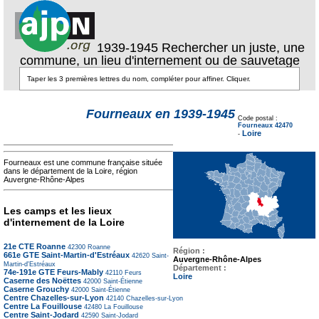
1939-1945 Rechercher un juste, une
commune, un lieu d'internement ou de sauvetage
Texte pour ecartement
Fourneaux en 1939-1945
lateral
Code postal :
Texte pour
Fourneaux 42470
ecartement lateral
Loire
-
Fourneaux est une commune française située
dans le département de la Loire, région
Auvergne-Rhône-Alpes
Les camps et les lieux
d'internement de la Loire
21e CTE Roanne
42300
Roanne
Région :
661e GTE Saint-Martin-d'Estréaux
42620
Saint-
Auvergne-Rhône-Alpes
Martin-d'Estréaux
Département :
74e-191e GTE Feurs-Mably
42110
Feurs
Loire
Caserne des Noëttes
42000
Saint-Étienne
Caserne Grouchy
42000
Saint-Étienne
Centre Chazelles-sur-Lyon
42140
Chazelles-sur-Lyon
Centre La Fouillouse
42480
La Fouillouse
Centre Saint-Jodard
42590
Saint-Jodard