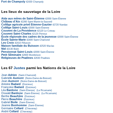
Fort de Champoly
42430
Champoly
Les lieux de sauvetage de la Loire
Aide aux mères de Saint-Étienne
42000
Saint-Étienne
Château d'Aix
42260
Saint-Martin-la-Sauveté
Collège agricole privé Etienne-Gautier
42720
Nandax
Collège Saint-Louis
42000
Saint-Étienne
Couvent de La Providence
42120
Le Coteau
Couvent Saint-Charles
42120
Perreux
École régionale des cadres de la jeunesse
42000
Saint-Étienne
École Sainte-Marie
42400
Saint-Chamond
Les Croix
42410
Pélussin
Maison familiale du Buisson
42520
Maclas
Nid
42130
Boën
Pensionnat Saint-Louis
42000
Saint-Étienne
Petit Séminaire
42600
Montbrison
Religieuses de Pradines
42630
Pradines
Les 67
Justes
parmi les Nations de la Loire
Jean
Adrien
(Saint-Chamond)
Gabrielle
Aumont
(Notre-Dame-de-Boisset)
Jean
Aumont
(Notre-Dame-de-Boisset)
Antoine
Badard
(Doizieux)
Françoise
Badard
(Doizieux)
Léa
Bardone
(Saint-Étienne)
(La Ricamarie)
Oswald
Bardone
(Saint-Étienne)
(La Ricamarie)
Berthe
Beaufrère
(Doizieux)
Pierre
Beaufrère
(Doizieux)
Gabriel
Boile
(Saint-Étienne)
Jeanne
Bonhomme
(Saint-Étienne)
Germaine
Cellard
(Chavanay)
André
Cellard
(Chavanay)