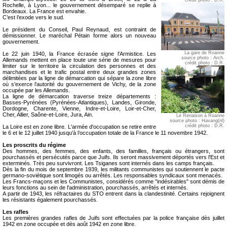
Rochelle, à Lyon... le gouvernement désemparé se replie à
Bordeaux. La France est envahie.
C’est l’exode vers le sud.
Le président du Conseil, Paul Reynaud, est contraint de
démissionner. Le maréchal Pétain forme alors un nouveau
gouvernement.
La gare de Roanne
Le 22 juin 1940, la France écrasée signe l'Armistice. Les
source photo : Arch.
Allemands mettent en place toute une série de mesures pour
crédit photo : D.R.
limiter sur le territoire la circulation des personnes et des
marchandises et le trafic postal entre deux grandes zones
délimitées par la ligne de démarcation qui sépare la zone libre
où s’exerce l’autorité du gouvernement de Vichy, de la zone
occupée par les Allemands.
La ligne de démarcation traverse treize départements :
Basses-Pyrénées (Pyrénées-Atlantiques), Landes, Gironde,
Dordogne, Charente, Vienne, Indre-et-Loire, Loir-et-Cher,
Cher, Allier, Saône-et-Loire, Jura, Ain.
Le Renaison à Roanne
source photo : Havang(nl)
crédit photo : D.R.
La Loire est en zone libre. L'armée d'occupation se retire entre
le 6 et le 12 juillet 1940 jusqu'à l’occupation totale de la France le 11 novembre 1942.
Les proscrits du régime
Des hommes, des femmes, des enfants, des familles, français ou étrangers, sont
pourchassés et persécutés parce que Juifs. Ils seront massivement déportés vers l'Est et
exterminés. Très peu survivront. Les Tsiganes sont internés dans les camps français.
Dès la fin du mois de septembre 1939, les militants communistes qui soutiennent le pacte
germano-soviétique sont limogés ou arrêtés. Les responsables syndicaux sont menacés.
Les Francs-maçons et les Communistes, considérés comme "indésirables" sont démis de
leurs fonctions au sein de l'administration, pourchassés, arrêtés et internés.
A partir de 1943, les réfractaires du STO entrent dans la clandestinité. Certains rejoignent
les résistants également pourchassés.
Les rafles
Les premières grandes rafles de Juifs sont effectuées par la police française dès juillet
1942 en zone occupée et dès août 1942 en zone libre.