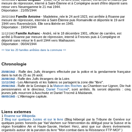
31/03/1944
mesure de répression, interné à Saint-Étienne et à Compiègne avant d'être déporté sans
retour vers Neuengamme le 21 mai 1944.
Déportation :
21/05/1944
Famille Antoine
- Madeleine, née le 24 avril 1923, est arrêtée à Roanne par
28/02/1944
mesure de répression, internée à Saint-Étienne puis Romainville et déportée le 19 avril
1944 vers Ravensbrück. Elle sera libérée en 1945.
Déportation :
19/04/1944
Famille Aufranc
- André, né le 18 décembre 1901, officier de carrière, est
11/12/1943
arrêté à Roanne par mesure de répression, interné à Fresnes puis à Compiègne et
déporté sans retour le 6 avril 1944 vers Mathausen.
Déportation :
06/04/1944
>> Voir les 20 familles arrêtées dans la commune <<
Chronologie
Rafle des Juifs étrangers effectuée par la police et la gendarmerie française
25/08/1942 -
dans la nuit du 25 au 26 août.
Rafle des Juifs étrangers de la Loire.
26/08/1942 -
Les Allemands et les Italiens se partagent la zone dite "libre".
11/11/1942 -
Rafle de la Gestapo à la
Maison des Roches
au Chambon-sur-Lignon. Dix-huit
29/06/1943 -
pensionnaires et le directeur,
Daniel Trocmé
*, sont arrêtés. Ils seront déportés : cinq
jeunes juifs mourront à Auschwitz et Daniel Trocmé à Maïdanek.
L'Allemagne capitule.
08/05/1945 -
Liens externes
1
Roanne sur Wikipedia
2
Blog sur quelques Justes et sur le livre
(Blog hébergé par la Tribune de Genève sur
quelques justes honorés par Yad Vashem sur l'intervention du délégué pour la Suisse et la
région frontalière Ain et Haute-Savoie, Herbert Herz, ainsi que sur divers événements
organisés autour de la parution du livre "Mon combat dans la Résistance FTP-MOI" )