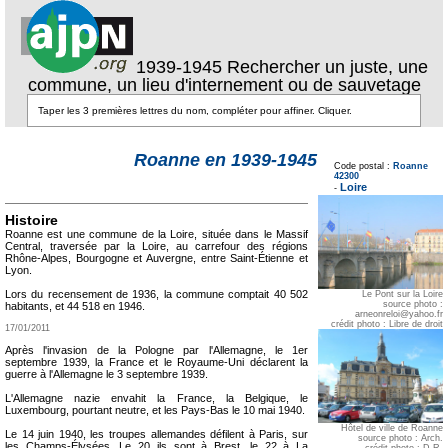
1939-1945 Rechercher un juste, une
commune, un lieu d'internement ou de sauvetage
Texte pour ecartement
Roanne en 1939-1945
lateral
Code postal :
Roanne
Texte pour
42300
ecartement lateral
Loire
-
Histoire
Roanne est une commune de la Loire, située dans le Massif
Central, traversée par la Loire, au carrefour des régions
Rhône-Alpes, Bourgogne et Auvergne, entre Saint-Étienne et
Lyon.
Lors du recensement de 1936, la commune comptait 40 502
Le Pont sur la Loire
source photo :
habitants, et 44 518 en 1946.
arneonreloi@yahoo.fr
crédit photo : Libre de droit
17/01/2011
Après l'invasion de la Pologne par l'Allemagne, le 1er
septembre 1939, la France et le Royaume-Uni déclarent la
guerre à l'Allemagne le 3 septembre 1939.
L'Allemagne nazie envahit la France, la Belgique, le
Luxembourg, pourtant neutre, et les Pays-Bas le 10 mai 1940.
Hôtel de ville de Roanne
Le 14 juin 1940, les troupes allemandes défilent à Paris, sur
source photo : Arch.
les Champs-Élysées. Le 20 ils sont à Brest, le 22 à La
crédit photo : D.R.