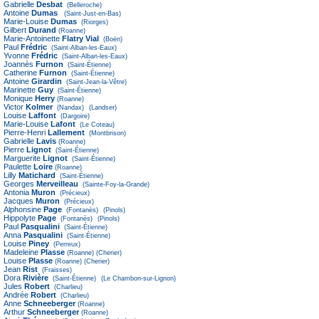
Gabrielle
Desbat
(Belleroche)
Antoine
Dumas
(Saint-Just-en-Bas)
Marie-Louise
Dumas
(Riorges)
Gilbert
Durand
(Roanne)
Marie-Antoinette
Flatry Vial
(Boën)
Paul
Frédric
(Saint-Alban-les-Eaux)
Yvonne
Frédric
(Saint-Alban-les-Eaux)
Joannès
Furnon
(Saint-Étienne)
Catherine
Furnon
(Saint-Étienne)
Antoine
Girardin
(Saint-Jean-la-Vêtre)
Marinette
Guy
(Saint-Étienne)
Monique
Herry
(Roanne)
Victor
Kolmer
(Nandax)
(Landser)
Louise
Laffont
(Dargoire)
Marie-Louise
Lafont
(Le Coteau)
Pierre-Henri
Lallement
(Montbrison)
Gabrielle
Lavis
(Roanne)
Pierre
Lignot
(Saint-Étienne)
Marguerite
Lignot
(Saint-Étienne)
Paulette
Loire
(Roanne)
Lilly
Matichard
(Saint-Étienne)
Georges
Merveilleau
(Sainte-Foy-la-Grande)
Antonia
Muron
(Précieux)
Jacques
Muron
(Précieux)
Alphonsine
Page
(Fontanès)
(Pinols)
Hippolyte
Page
(Fontanès)
(Pinols)
Paul
Pasqualini
(Saint-Étienne)
Anna
Pasqualini
(Saint-Étienne)
Louise
Piney
(Perreux)
Madeleine
Plasse
(Roanne)
(Cherier)
Louise
Plasse
(Roanne)
(Cherier)
Jean
Rist
(Fraisses)
Dora
Rivière
(Saint-Étienne)
(Le Chambon-sur-Lignon)
Jules
Robert
(Charlieu)
Andrée
Robert
(Charlieu)
Anne
Schneeberger
(Roanne)
Arthur
Schneeberger
(Roanne)