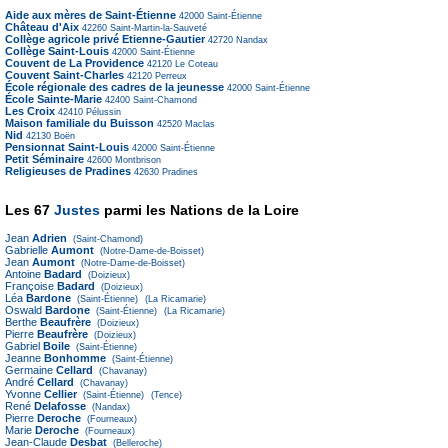
Aide aux mères de Saint-Étienne
42000
Saint-Étienne
Château d'Aix
42260
Saint-Martin-la-Sauveté
Collège agricole privé Etienne-Gautier
42720
Nandax
Collège Saint-Louis
42000
Saint-Étienne
Couvent de La Providence
42120
Le Coteau
Couvent Saint-Charles
42120
Perreux
École régionale des cadres de la jeunesse
42000
Saint-Étienne
École Sainte-Marie
42400
Saint-Chamond
Les Croix
42410
Pélussin
Maison familiale du Buisson
42520
Maclas
Nid
42130
Boën
Pensionnat Saint-Louis
42000
Saint-Étienne
Petit Séminaire
42600
Montbrison
Religieuses de Pradines
42630
Pradines
Les 67
Justes
parmi les Nations de la Loire
Jean
Adrien
(Saint-Chamond)
Gabrielle
Aumont
(Notre-Dame-de-Boisset)
Jean
Aumont
(Notre-Dame-de-Boisset)
Antoine
Badard
(Doizieux)
Françoise
Badard
(Doizieux)
Léa
Bardone
(Saint-Étienne)
(La Ricamarie)
Oswald
Bardone
(Saint-Étienne)
(La Ricamarie)
Berthe
Beaufrère
(Doizieux)
Pierre
Beaufrère
(Doizieux)
Gabriel
Boile
(Saint-Étienne)
Jeanne
Bonhomme
(Saint-Étienne)
Germaine
Cellard
(Chavanay)
André
Cellard
(Chavanay)
Yvonne
Cellier
(Saint-Étienne)
(Tence)
René
Delafosse
(Nandax)
Pierre
Deroche
(Fourneaux)
Marie
Deroche
(Fourneaux)
Jean-Claude
Desbat
(Belleroche)