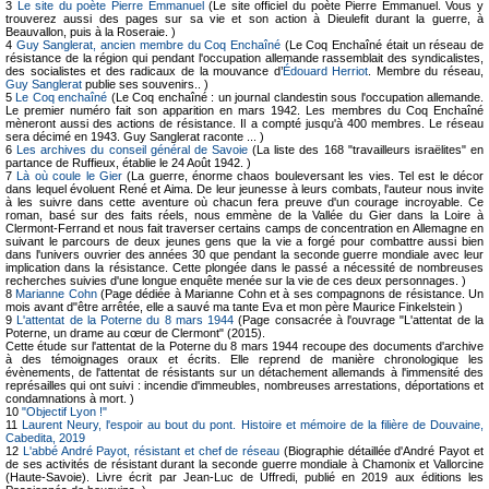
3
Le site du poète Pierre Emmanuel
(Le site officiel du poète Pierre Emmanuel. Vous y
trouverez aussi des pages sur sa vie et son action à Dieulefit durant la guerre, à
Beauvallon, puis à la Roseraie. )
4
Guy Sanglerat, ancien membre du Coq Enchaîné
(Le Coq Enchaîné était un réseau de
résistance de la région qui pendant l'occupation allemande rassemblait des syndicalistes,
des socialistes et des radicaux de la mouvance d’
Édouard Herriot
. Membre du réseau,
Guy Sanglerat
publie ses souvenirs.. )
5
Le Coq enchaîné
(Le Coq enchaîné : un journal clandestin sous l'occupation allemande.
Le premier numéro fait son apparition en mars 1942. Les membres du Coq Enchaîné
mèneront aussi des actions de résistance. Il a compté jusqu'à 400 membres. Le réseau
sera décimé en 1943. Guy Sanglerat raconte ... )
6
Les archives du conseil général de Savoie
(La liste des 168 "travailleurs israëlites" en
partance de Ruffieux, établie le 24 Août 1942. )
7
Là où coule le Gier
(La guerre, énorme chaos bouleversant les vies. Tel est le décor
dans lequel évoluent René et Aima. De leur jeunesse à leurs combats, l'auteur nous invite
à les suivre dans cette aventure où chacun fera preuve d'un courage incroyable. Ce
roman, basé sur des faits réels, nous emmène de la Vallée du Gier dans la Loire à
Clermont-Ferrand et nous fait traverser certains camps de concentration en Allemagne en
suivant le parcours de deux jeunes gens que la vie a forgé pour combattre aussi bien
dans l'univers ouvrier des années 30 que pendant la seconde guerre mondiale avec leur
implication dans la résistance. Cette plongée dans le passé a nécessité de nombreuses
recherches suivies d'une longue enquête menée sur la vie de ces deux personnages. )
8
Marianne Cohn
(Page dédiée à Marianne Cohn et à ses compagnons de résistance. Un
mois avant d"être arrêtée, elle a sauvé ma tante Eva et mon père Maurice Finkelstein )
9
L'attentat de la Poterne du 8 mars 1944
(Page consacrée à l'ouvrage "L'attentat de la
Poterne, un drame au cœur de Clermont" (2015).
Cette étude sur l'attentat de la Poterne du 8 mars 1944 recoupe des documents d'archive
à des témoignages oraux et écrits. Elle reprend de manière chronologique les
évènements, de l'attentat de résistants sur un détachement allemands à l'immensité des
représailles qui ont suivi : incendie d'immeubles, nombreuses arrestations, déportations et
condamnations à mort. )
10
"Objectif Lyon !"
11
Laurent Neury, l'espoir au bout du pont. Histoire et mémoire de la filière de Douvaine,
Cabedita, 2019
12
L'abbé André Payot, résistant et chef de réseau
(Biographie détaillée d'André Payot et
de ses activités de résistant durant la seconde guerre mondiale à Chamonix et Vallorcine
(Haute-Savoie). Livre écrit par Jean-Luc de Uffredi, publié en 2019 aux éditions les