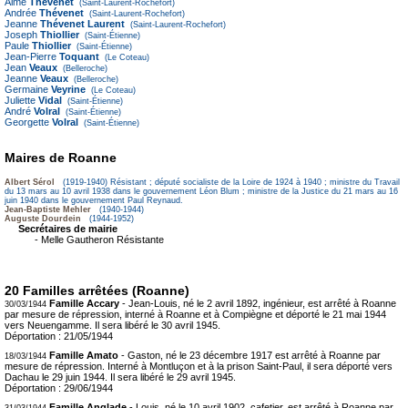
Aimé
Thévenet
(Saint-Laurent-Rochefort)
Andrée
Thévenet
(Saint-Laurent-Rochefort)
Jeanne
Thévenet Laurent
(Saint-Laurent-Rochefort)
Joseph
Thiollier
(Saint-Étienne)
Paule
Thiollier
(Saint-Étienne)
Jean-Pierre
Toquant
(Le Coteau)
Jean
Veaux
(Belleroche)
Jeanne
Veaux
(Belleroche)
Germaine
Veyrine
(Le Coteau)
Juliette
Vidal
(Saint-Étienne)
André
Volral
(Saint-Étienne)
Georgette
Volral
(Saint-Étienne)
Maires de Roanne
Albert Sérol
(1919-1940) Résistant ; député socialiste de la Loire de 1924 à 1940 ; ministre du Travail
du 13 mars au 10 avril 1938 dans le gouvernement Léon Blum ; ministre de la Justice du 21 mars au 16
juin 1940 dans le gouvernement Paul Reynaud.
Jean-Baptiste Mehler
(1940-1944)
Auguste Dourdein
(1944-1952)
Secrétaires de mairie
- Melle Gautheron Résistante
20 Familles arrêtées (Roanne)
Famille Accary
- Jean-Louis, né le 2 avril 1892, ingénieur, est arrêté à Roanne
30/03/1944
par mesure de répression, interné à Roanne et à Compiègne et déporté le 21 mai 1944
vers Neuengamme. Il sera libéré le 30 avril 1945.
Déportation :
21/05/1944
Famille Amato
- Gaston, né le 23 décembre 1917 est arrêté à Roanne par
18/03/1944
mesure de répression. Interné à Montluçon et à la prison Saint-Paul, il sera déporté vers
Dachau le 29 juin 1944. Il sera libéré le 29 avril 1945.
Déportation :
29/06/1944
Famille Anglade
- Louis, né le 10 avril 1902, cafetier, est arrêté à Roanne par