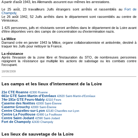
A partir d'août 1943, les Allemands assurent eux-mêmes les arrestations.
Le 25 août, 23 travailleurs Juifs étrangers sont arrêtés et rassemblés au
Fort de
Champoly
.
Le 26 août 1942, 52 Juifs arrêtés dans le département sont rassemblés au centre de
Vénissieux.
1 425 personnes, juifs et résistants seront arrêtées dans le département de la Loire avant
d'être déportées vers des camps de concentration ou d'extermination nazis.
La Milice
Darnand crée en janvier 1943 la Milice, organe collaborationniste et antisémite, destiné à
traquer les Juifs pour nettoyer la France.
La résistance
Après l'invasion de la zone libre et l'instauration du STO, de nombreuses personnes
rejoignent la résistance qui multiplie les actions de sabotage ou les combats contre
l'occupant.
18/08/2009
Les camps et les lieux d'internement de la Loire
21e CTE Roanne
42300
Roanne
661e GTE Saint-Martin-d'Estréaux
42620
Saint-Martin-d'Estréaux
74e-191e GTE Feurs-Mably
42110
Feurs
Caserne des Noëttes
42000
Saint-Étienne
Caserne Grouchy
42000
Saint-Étienne
Centre Chazelles-sur-Lyon
42140
Chazelles-sur-Lyon
Centre La Fouillouse
42480
La Fouillouse
Centre Saint-Jodard
42590
Saint-Jodard
Fort de Champoly
42430
Champoly
Les lieux de sauvetage de la Loire