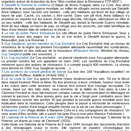
organisés autour de la parution du livre "Mon combat dans la Résistance FTP-MOI" )
3
Dieulefit et l'homme le confirma
(Critique de Bruno Frappat, dans
La Croix
. Aux pires
périodes de la seconde guerre mondiale, un millier de réfugiés seront passés par Dieulefit.
Anne Vallaeys nous raconte une histoire : celle des habitants qui firent de leur village un
havre de paix. Caché, s'y cacher, y être caché. Dans son joli récit, Anne Vallaeys s'y
promène en reporter sur les traces d'une saga discrète, héroïque, silencieuse en effet et
un peu oubliée : celle des habitants de Dieulefit qui, durant la Seconde Guerre mondiale,
firent de leur village un havre de paix, un refuge pour les proscrits, une halte bénéfique au
flanc d'une histoire faite de violences et d'exils. )
4
Le site du poète Pierre Emmanuel
(Le site officiel du poète Pierre Emmanuel. Vous y
trouverez aussi des pages sur sa vie et son action à Dieulefit durant la guerre, à
Beauvallon, puis à la Roseraie. )
5
Guy Sanglerat, ancien membre du Coq Enchaîné
(Le Coq Enchaîné était un réseau de
résistance de la région qui pendant l'occupation allemande rassemblait des syndicalistes,
des socialistes et des radicaux de la mouvance d’
Édouard Herriot
. Membre du réseau,
Guy Sanglerat
publie ses souvenirs.. )
6
Le Coq enchaîné
(Le Coq enchaîné : un journal clandestin sous l'occupation allemande.
Le premier numéro fait son apparition en mars 1942. Les membres du Coq Enchaîné
mèneront aussi des actions de résistance. Il a compté jusqu'à 400 membres. Le réseau
sera décimé en 1943. Guy Sanglerat raconte ... )
7
Les archives du conseil général de Savoie
(La liste des 168 "travailleurs israëlites" en
partance de Ruffieux, établie le 24 Août 1942. )
8
Là où coule le Gier
(La guerre, énorme chaos bouleversant les vies. Tel est le décor
dans lequel évoluent René et Aima. De leur jeunesse à leurs combats, l'auteur nous invite
à les suivre dans cette aventure où chacun fera preuve d'un courage incroyable. Ce
roman, basé sur des faits réels, nous emmène de la Vallée du Gier dans la Loire à
Clermont-Ferrand et nous fait traverser certains camps de concentration en Allemagne en
suivant le parcours de deux jeunes gens que la vie a forgé pour combattre aussi bien
dans l'univers ouvrier des années 30 que pendant la seconde guerre mondiale avec leur
implication dans la résistance. Cette plongée dans le passé a nécessité de nombreuses
recherches suivies d'une longue enquête menée sur la vie de ces deux personnages. )
9
Marianne Cohn
(Page dédiée à Marianne Cohn et à ses compagnons de résistance. Un
mois avant d"être arrêtée, elle a sauvé ma tante Eva et mon père Maurice Finkelstein )
10
L'attentat de la Poterne du 8 mars 1944
(Page consacrée à l'ouvrage "L'attentat de la
Poterne, un drame au cœur de Clermont" (2015).
Cette étude sur l'attentat de la Poterne du 8 mars 1944 recoupe des documents d'archive
à des témoignages oraux et écrits. Elle reprend de manière chronologique les