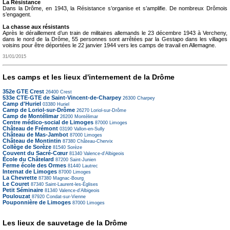
La Résistance
Dans la Drôme, en 1943, la Résistance s’organise et s’amplifie. De nombreux Drômois
s’engagent.
La chasse aux résistants
Après le déraillement d’un train de militaires allemands le 23 décembre 1943 à Vercheny,
dans le nord de la Drôme, 55 personnes sont arrêtées par la Gestapo dans les villages
voisins pour être déportées le 22 janvier 1944 vers les camps de travail en Allemagne.
31/01/2015
Les camps et les lieux d'internement de la Drôme
352e GTE Crest
26400
Crest
533e CTE-GTE de Saint-Vincent-de-Charpey
26300
Charpey
Camp d'Huriel
03380
Huriel
Camp de Loriol-sur-Drôme
26270
Loriol-sur-Drôme
Camp de Montélimar
26200
Montélimar
Centre médico-social de Limoges
87000
Limoges
Château de Frémont
03190
Vallon-en-Sully
Château de Mas-Jambot
87000
Limoges
Château de Montintin
87380
Château-Chervix
Collège de Sorèze
81540
Sorèze
Couvent du Sacré-Cœur
81340
Valence-d'Albigeois
École du Châtelard
87200
Saint-Junien
Ferme école des Ormes
81440
Lautrec
Internat de Limoges
87000
Limoges
La Chevrette
87380
Magnac-Bourg
Le Couret
87340
Saint-Laurent-les-Églises
Petit Séminaire
81340
Valence-d'Albigeois
Poulouzat
87920
Condat-sur-Vienne
Pouponnière de Limoges
87000
Limoges
Les lieux de sauvetage de la Drôme