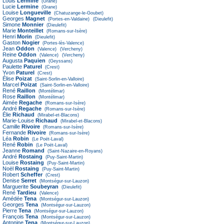
Louis
Lermine
(Grane)
Lucie
Lermine
(Grane)
Louise
Longueville
(Chatuzange-le-Goubet)
Georges
Magnet
(Portes-en-Valdaine)
(Dieulefit)
Simone
Monnier
(Dieulefit)
Marie
Monteillet
(Romans-sur-Isère)
Henri
Morin
(Dieulefit)
Gaston
Nogier
(Portes-lès-Valence)
Jean
Oddon
(Valence)
(Vercheny)
Reine
Oddon
(Valence)
(Vercheny)
Augusta
Paquien
(Geyssans)
Paulette
Paturel
(Crest)
Yvon
Paturel
(Crest)
Élise
Poizat
(Saint-Sorlin-en-Valloire)
Marcel
Poizat
(Saint-Sorlin-en-Valloire)
René
Raillon
(Montélimar)
Rose
Raillon
(Montélimar)
Aimée
Regache
(Romans-sur-Isère)
André
Regache
(Romans-sur-Isère)
Élie
Richaud
(Mirabel-et-Blacons)
Marie-Louise
Richaud
(Mirabel-et-Blacons)
Camille
Rivoire
(Romans-sur-Isère)
Fernande
Rivoire
(Romans-sur-Isère)
Léa
Robin
(Le Poët-Laval)
René
Robin
(Le Poët-Laval)
Jeanne
Romand
(Saint-Nazaire-en-Royans)
André
Rostaing
(Puy-Saint-Martin)
Louise
Rostaing
(Puy-Saint-Martin)
Noël
Rostaing
(Puy-Saint-Martin)
Robert
Scheffer
(Crest)
Denise
Serret
(Montségur-sur-Lauzon)
Marguerite
Soubeyran
(Dieulefit)
René
Tardieu
(Valence)
Amédée
Tena
(Montségur-sur-Lauzon)
Georges
Tena
(Montségur-sur-Lauzon)
Pierre
Tena
(Montségur-sur-Lauzon)
François
Tena
(Montségur-sur-Lauzon)
Antonine
Tena
(Montségur-sur-Lauzon)