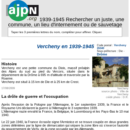
1939-1945 Rechercher un juste, une
commune, un lieu d'internement ou de sauvetage
Texte pour ecartement
lateral
Vercheny en 1939-1945
Code postal :
Vercheny
26340
Texte pour
Sous-préfecture : Die -
ecartement lateral
Drôme
Histoire
Vercheny est une petite commune du Diois, massif préalpin
des Alpes du sud au pied du Vercors, située dans le
département de la Drôme à 695 m d'altitude et traversée par la
Roanne.
Vercheny est situé à 15 km de Die et à 25 km de Crest.
17/08/2009
Vercheny
source photo : Ville de
Vercheny
La drôle de guerre et l'occupation
crédit photo : D.R.
Après l'invasion de la Pologne par l'Allemagne, le 1er septembre 1939, la France et le
Royaume-Uni déclarent la guerre à l'Allemagne le 3 septembre 1939.
L'Allemagne nazie envahit la France, la Belgique, le Luxembourg et les Pays-Bas le 10 mai
1940.
Le 22 juin 1940, la France écrasée signe l'Armistice et se trouve coupée en deux grandes
zones délimitées par la ligne de démarcation qui sépare la zone libre où s’exerce l’autorité
du gouvernement de Vichy, de la zone occupée par les Allemands.