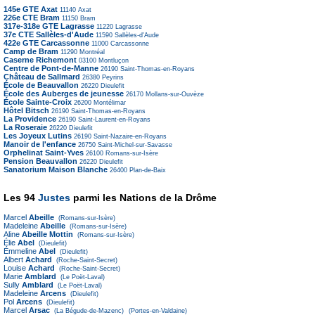
145e GTE Axat
11140
Axat
226e CTE Bram
11150
Bram
317e-318e GTE Lagrasse
11220
Lagrasse
37e CTE Sallèles-d'Aude
11590
Sallèles-d'Aude
422e GTE Carcassonne
11000
Carcassonne
Camp de Bram
11290
Montréal
Caserne Richemont
03100
Montluçon
Centre de Pont-de-Manne
26190
Saint-Thomas-en-Royans
Château de Sallmard
26380
Peyrins
École de Beauvallon
26220
Dieulefit
École des Auberges de jeunesse
26170
Mollans-sur-Ouvèze
École Sainte-Croix
26200
Montélimar
Hôtel Bitsch
26190
Saint-Thomas-en-Royans
La Providence
26190
Saint-Laurent-en-Royans
La Roseraie
26220
Dieulefit
Les Joyeux Lutins
26190
Saint-Nazaire-en-Royans
Manoir de l'enfance
26750
Saint-Michel-sur-Savasse
Orphelinat Saint-Yves
26100
Romans-sur-Isère
Pension Beauvallon
26220
Dieulefit
Sanatorium Maison Blanche
26400
Plan-de-Baix
Les 94
Justes
parmi les Nations de la Drôme
Marcel
Abeille
(Romans-sur-Isère)
Madeleine
Abeille
(Romans-sur-Isère)
Aline
Abeille Mottin
(Romans-sur-Isère)
Élie
Abel
(Dieulefit)
Émmeline
Abel
(Dieulefit)
Albert
Achard
(Roche-Saint-Secret)
Louise
Achard
(Roche-Saint-Secret)
Marie
Amblard
(Le Poët-Laval)
Sully
Amblard
(Le Poët-Laval)
Madeleine
Arcens
(Dieulefit)
Pol
Arcens
(Dieulefit)
Marcel
Arsac
(La Bégude-de-Mazenc)
(Portes-en-Valdaine)