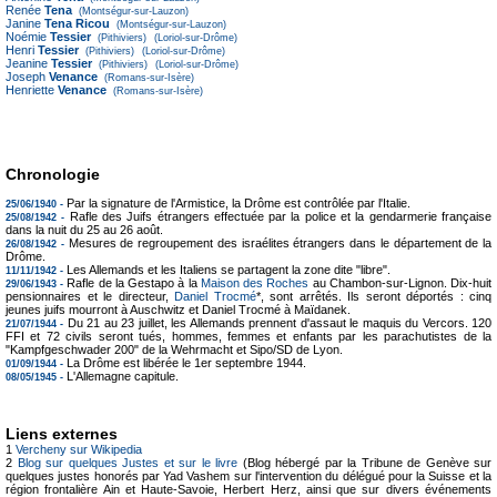
Renée
Tena
(Montségur-sur-Lauzon)
Janine
Tena Ricou
(Montségur-sur-Lauzon)
Noémie
Tessier
(Pithiviers)
(Loriol-sur-Drôme)
Henri
Tessier
(Pithiviers)
(Loriol-sur-Drôme)
Jeanine
Tessier
(Pithiviers)
(Loriol-sur-Drôme)
Joseph
Venance
(Romans-sur-Isère)
Henriette
Venance
(Romans-sur-Isère)
Chronologie
Par la signature de l'Armistice, la Drôme est contrôlée par l'Italie.
25/06/1940 -
Rafle des Juifs étrangers effectuée par la police et la gendarmerie française
25/08/1942 -
dans la nuit du 25 au 26 août.
Mesures de regroupement des israélites étrangers dans le département de la
26/08/1942 -
Drôme.
Les Allemands et les Italiens se partagent la zone dite "libre".
11/11/1942 -
Rafle de la Gestapo à la
Maison des Roches
au Chambon-sur-Lignon. Dix-huit
29/06/1943 -
pensionnaires et le directeur,
Daniel Trocmé
*, sont arrêtés. Ils seront déportés : cinq
jeunes juifs mourront à Auschwitz et Daniel Trocmé à Maïdanek.
Du 21 au 23 juillet, les Allemands prennent d'assaut le maquis du Vercors. 120
21/07/1944 -
FFI et 72 civils seront tués, hommes, femmes et enfants par les parachutistes de la
"Kampfgeschwader 200" de la Wehrmacht et Sipo/SD de Lyon.
La Drôme est libérée le 1er septembre 1944.
01/09/1944 -
L'Allemagne capitule.
08/05/1945 -
Liens externes
1
Vercheny sur Wikipedia
2
Blog sur quelques Justes et sur le livre
(Blog hébergé par la Tribune de Genève sur
quelques justes honorés par Yad Vashem sur l'intervention du délégué pour la Suisse et la
région frontalière Ain et Haute-Savoie, Herbert Herz, ainsi que sur divers événements