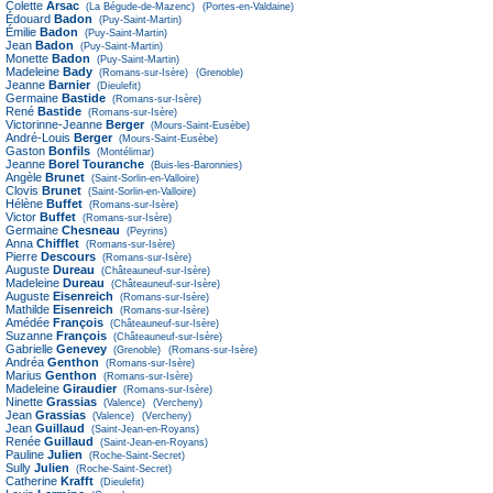
Colette
Arsac
(La Bégude-de-Mazenc)
(Portes-en-Valdaine)
Édouard
Badon
(Puy-Saint-Martin)
Émilie
Badon
(Puy-Saint-Martin)
Jean
Badon
(Puy-Saint-Martin)
Monette
Badon
(Puy-Saint-Martin)
Madeleine
Bady
(Romans-sur-Isère)
(Grenoble)
Jeanne
Barnier
(Dieulefit)
Germaine
Bastide
(Romans-sur-Isère)
René
Bastide
(Romans-sur-Isère)
Victorinne-Jeanne
Berger
(Mours-Saint-Eusèbe)
André-Louis
Berger
(Mours-Saint-Eusèbe)
Gaston
Bonfils
(Montélimar)
Jeanne
Borel Touranche
(Buis-les-Baronnies)
Angèle
Brunet
(Saint-Sorlin-en-Valloire)
Clovis
Brunet
(Saint-Sorlin-en-Valloire)
Hélène
Buffet
(Romans-sur-Isère)
Victor
Buffet
(Romans-sur-Isère)
Germaine
Chesneau
(Peyrins)
Anna
Chifflet
(Romans-sur-Isère)
Pierre
Descours
(Romans-sur-Isère)
Auguste
Dureau
(Châteauneuf-sur-Isère)
Madeleine
Dureau
(Châteauneuf-sur-Isère)
Auguste
Eisenreich
(Romans-sur-Isère)
Mathilde
Eisenreich
(Romans-sur-Isère)
Amédée
François
(Châteauneuf-sur-Isère)
Suzanne
François
(Châteauneuf-sur-Isère)
Gabrielle
Genevey
(Grenoble)
(Romans-sur-Isère)
Andréa
Genthon
(Romans-sur-Isère)
Marius
Genthon
(Romans-sur-Isère)
Madeleine
Giraudier
(Romans-sur-Isère)
Ninette
Grassias
(Valence)
(Vercheny)
Jean
Grassias
(Valence)
(Vercheny)
Jean
Guillaud
(Saint-Jean-en-Royans)
Renée
Guillaud
(Saint-Jean-en-Royans)
Pauline
Julien
(Roche-Saint-Secret)
Sully
Julien
(Roche-Saint-Secret)
Catherine
Krafft
(Dieulefit)