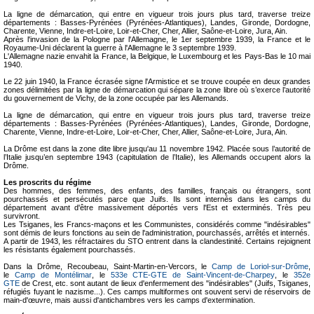
La ligne de démarcation, qui entre en vigueur trois jours plus tard, traverse treize
départements : Basses-Pyrénées (Pyrénées-Atlantiques), Landes, Gironde, Dordogne,
Charente, Vienne, Indre-et-Loire, Loir-et-Cher, Cher, Allier, Saône-et-Loire, Jura, Ain.
Après l'invasion de la Pologne par l'Allemagne, le 1er septembre 1939, la France et le
Royaume-Uni déclarent la guerre à l'Allemagne le 3 septembre 1939.
L'Allemagne nazie envahit la France, la Belgique, le Luxembourg et les Pays-Bas le 10 mai
1940.
Le 22 juin 1940, la France écrasée signe l'Armistice et se trouve coupée en deux grandes
zones délimitées par la ligne de démarcation qui sépare la zone libre où s’exerce l’autorité
du gouvernement de Vichy, de la zone occupée par les Allemands.
La ligne de démarcation, qui entre en vigueur trois jours plus tard, traverse treize
départements : Basses-Pyrénées (Pyrénées-Atlantiques), Landes, Gironde, Dordogne,
Charente, Vienne, Indre-et-Loire, Loir-et-Cher, Cher, Allier, Saône-et-Loire, Jura, Ain.
La Drôme est dans la zone dite libre jusqu'au 11 novembre 1942. Placée sous l’autorité de
l’Italie jusqu’en septembre 1943 (capitulation de l’Italie), les Allemands occupent alors la
Drôme.
Les proscrits du régime
Des hommes, des femmes, des enfants, des familles, français ou étrangers, sont
pourchassés et persécutés parce que Juifs. Ils sont internés dans les camps du
département avant d'être massivement déportés vers l'Est et exterminés. Très peu
survivront.
Les Tsiganes, les Francs-maçons et les Communistes, considérés comme "indésirables"
sont démis de leurs fonctions au sein de l'administration, pourchassés, arrêtés et internés.
A partir de 1943, les réfractaires du STO entrent dans la clandestinité. Certains rejoignent
les résistants également pourchassés.
Dans la Drôme, Recoubeau, Saint-Martin-en-Vercors, le
Camp de Loriol-sur-Drôme
,
le
Camp de Montélimar
, le
533e CTE-GTE de Saint-Vincent-de-Charpey
, le
352e
GTE
de Crest, etc. sont autant de lieux d'enfermement des "indésirables" (Juifs, Tsiganes,
réfugiés fuyant le nazisme...). Ces camps multiformes ont souvent servi de réservoirs de
main-d'œuvre, mais aussi d'antichambres vers les camps d'extermination.