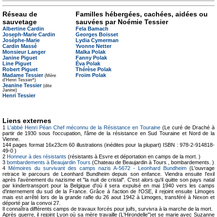
Réseau de
Familles hébergées, cachées, aidées ou
sauvetage
sauvées par Noémie Tessier
Albertine Cardin
Fela Bamach
Joseph-Marie Cardin
Georges Boisset
Josèphe-Marie
Lydia Cymerman
Cardin Massé
Yvonne Netter
Monsieur Langer
Malka Polak
Janine Piguet
Fanny Polak
Line Piguet
Éva Polak
Robert Piguet
Thérèse Polak
Madame Tessier
Froïm Polak
(Mère
d'Henri Tessier*)
Jeanine Tessier
(dite
Janine)
Henri Tessier
Liens externes
1
L'abbé Henri Péan Chef méconnu de la Résistance en Touraine
(Le curé de Draché à
partir de 1930 sous l'occupation, l'âme de la résistance en Sud Touraine et Nord de la
Vienne.
144 pages format 16x23cm 60 illustrations (inédites pour la plupart) ISBN : 978-2-914818-
49-0 )
2
Honneur à des résistants
(résistants à Esvre et déportation en camps de la mort. )
3
bombardements à Beaujardin Tours
(Chateau de Beaujardin à Tours , bombardements. )
4
Mémoires du survivant des camps nazis A-5672 - Leonhard Bundheim
(L'ouvrage
retrace le parcours de Leonhard Bundheim depuis son enfance. Viendra ensuite l'exil
après l'avènement du nazisme et "la nuit de cristal". C'est alors qu'il quitte son pays natal
par kindertransport pour la Belgique d'où il sera expulsé en mai 1940 vers les camps
d'internement du sud de la France. Grâce à l'action de l'OSE, il rejoint ensuite Limoges
mais est arrêté lors de la grande rafle du 26 aout 1942 à Limoges, transféré à Nexon et
déporté par la convoi 27.
Il connaîtra différents camps de travaux forcés pour juifs, survivra à la marche de la mort.
Après guerre, il rejoint Lyon où sa mère travaille (L'Hirondelle")et se marie avec Suzanne