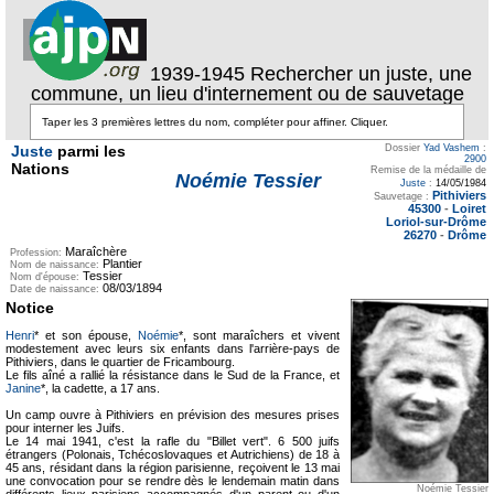
1939-1945 Rechercher un juste, une
commune, un lieu d'internement ou de sauvetage
Juste
parmi les
Dossier
Yad Vashem
:
2900
Nations
Remise de la médaille de
Noémie Tessier
Juste
:
14/05/1984
Pithiviers
Sauvetage :
45300
-
Loiret
Loriol-sur-Drôme
26270
-
Drôme
Maraîchère
Profession:
Plantier
Nom de naissance:
Tessier
Nom d'épouse:
08/03/1894
Date de naissance:
Notice
Henri
* et son épouse,
Noémie
*, sont maraîchers et vivent
modestement avec leurs six enfants dans l'arrière-pays de
Pithiviers, dans le quartier de Fricambourg.
Le fils aîné a rallié la résistance dans le Sud de la France, et
Janine
*, la cadette, a 17 ans.
Un camp ouvre à Pithiviers en prévision des mesures prises
pour interner les Juifs.
Le 14 mai 1941, c'est la rafle du "Billet vert". 6 500 juifs
étrangers (Polonais, Tchécoslovaques et Autrichiens) de 18 à
45 ans, résidant dans la région parisienne, reçoivent le 13 mai
une convocation pour se rendre dès le lendemain matin dans
Noémie Tessier