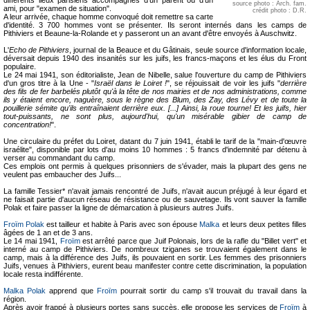
différents lieux parisiens accompagnés d'un parent ou d'un
source photo : Arch. fam.
ami, pour "examen de situation".
crédit photo : D.R.
A leur arrivée, chaque homme convoqué doit remettre sa carte
d'identité. 3 700 hommes vont se présenter. Ils seront internés dans les camps de
Pithiviers et Beaune-la-Rolande et y passeront un an avant d'être envoyés à Auschwitz.
L'
Echo de Pithiviers
, journal de la Beauce et du Gâtinais, seule source d'information locale,
déversait depuis 1940 des insanités sur les juifs, les francs-maçons et les élus du Front
populaire.
Le 24 mai 1941, son éditorialiste, Jean de Nibelle, salue l'ouverture du camp de Pithiviers
d'un gros titre à la Une - "
Israël dans le Loiret !
", se réjouissait de voir les juifs "
derrière
des fils de fer barbelés plutôt qu'à la tête de nos mairies et de nos administrations, comme
ils y étaient encore, naguère, sous le règne des Blum, des Zay, des Lévy et de toute la
pouillerie sémite qu'ils entraînaient derrière eux. [...] Ainsi, la roue tourne! Et les juifs, hier
tout-puissants, ne sont plus, aujourd'hui, qu'un misérable gibier de camp de
concentration!
".
Une circulaire du préfet du Loiret, datant du 7 juin 1941, établi le tarif de la "main-d'œuvre
israélite", disponible par lots d'au moins 10 hommes : 5 francs d'indemnité par détenu à
verser au commandant du camp.
Ces emplois ont permis à quelques prisonniers de s'évader, mais la plupart des gens ne
veulent pas embaucher des Juifs...
La famille Tessier* n'avait jamais rencontré de Juifs, n'avait aucun préjugé à leur égard et
ne faisait partie d'aucun réseau de résistance ou de sauvetage. Ils vont sauver la famille
Polak et faire passer la ligne de démarcation à plusieurs autres Juifs.
Froïm Polak
est tailleur et habite à Paris avec son épouse
Malka
et leurs deux petites filles
âgées de 1 an et de 3 ans.
Le 14 mai 1941,
Froïm
est arrêté parce que Juif Polonais, lors de la rafle du "Billet vert" et
interné au camp de Pithiviers. De nombreux tziganes se trouvaient également dans le
camp, mais à la différence des Juifs, ils pouvaient en sortir. Les femmes des prisonniers
Juifs, venues à Pithiviers, eurent beau manifester contre cette discrimination, la population
locale resta indifférente.
Malka Polak
apprend que
Froïm
pourrait sortir du camp s'il trouvait du travail dans la
région.
Après avoir frappé à plusieurs portes sans succès, elle propose les services de
Froïm
à