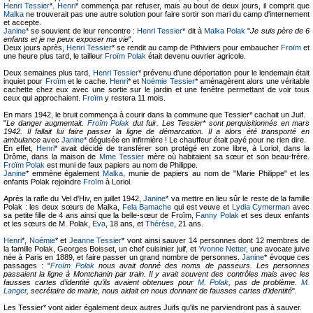
Henri Tessier
*.
Henri
* commença par refuser, mais au bout de deux jours, il comprit que
Malka
ne trouverait pas une autre solution pour faire sortir son mari du camp d'internement
et accepte.
Janine
* se souvient de leur rencontre :
Henri Tessier
* dit à
Malka Polak
"
Je suis père de 6
enfants et je ne peux exposer ma vie
".
Deux jours après,
Henri Tessier
* se rendit au camp de Pithiviers pour embaucher
Froïm
et
une heure plus tard, le tailleur
Froïm Polak
était devenu ouvrier agricole.
Deux semaines plus tard,
Henri Tessier
* prévenu d'une déportation pour le lendemain était
inquiet pour
Froïm
et le cache.
Henri
* et
Noémie Tessier
* aménagèrent alors une véritable
cachette chez eux avec une sortie sur le jardin et une fenêtre permettant de voir tous
ceux qui approchaient.
Froïm
y restera 11 mois.
En mars 1942, le bruit commença à courir dans la commune que Tessier* cachait un Juif.
"
Le danger augmentait.
Froïm Polak
dut fuir. Les Tessier* sont perquisitionnés en mars
1942. Il fallait lui faire passer la ligne de démarcation. Il a alors été transporté en
ambulance
avec
Janine
* déguisée en infirmière ! Le chauffeur était payé pour ne rien dire.
En effet,
Henri
* avait décidé de transférer son protégé en zone libre, à Loriol, dans la
Drôme, dans la maison de
Mme Tessier
mère où habitaient sa sœur et son beau-frère.
Froïm Polak
est muni de faux papiers au nom de Philippe.
Janine
* emmène également
Malka
, munie de papiers au nom de "Marie Philippe" et les
enfants Polak rejoindre
Froïm
à Loriol.
Après la rafle du Vel d'Hiv, en juillet 1942,
Janine
* va mettre en lieu sûr le reste de la famille
Polak : les deux sœurs de Malka,
Fela Bamache
qui est veuve et
Lydia Cymerman
avec
sa petite fille de 4 ans ainsi que la belle-sœur de Froïm,
Fanny Polak
et ses deux enfants
et les sœurs de M. Polak,
Eva
, 18 ans, et
Thérèse
, 21 ans.
Henri
*,
Noémie
* et
Jeanne Tessier
* vont ainsi sauver 14 personnes dont 12 membres de
la famille Polak, Georges Boisset, un chef cuisinier juif, et
Yvonne Netter
, une avocate juive
née à Paris en 1889, et faire passer un grand nombre de personnes.
Janine
* évoque ces
passages : "
Froïm Polak
nous avait donné des noms de passeurs. Les personnes
passaient la ligne à Montchanin par train. Il y avait souvent des contrôles mais avec les
fausses cartes d’identité qu’ils avaient obtenues pour
M. Polak
, pas de problème.
M.
Langer
, secrétaire de mairie, nous aidait en nous donnant de fausses cartes d’identité
".
Les Tessier* vont aider également deux autres Juifs qu'ils ne parviendront pas à sauver.