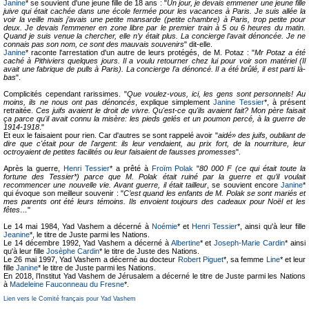
Janine
* se souvient d'une jeune fille de 18 ans : "
Un jour, je devais emmener une jeune fille
juive qui était cachée dans une école fermée pour les vacances à Paris. Je suis allée la
voir la veille mais j’avais une petite mansarde (petite chambre) à Paris, trop petite pour
deux. Je devais l’emmener en zone libre par le premier train à 5 ou 6 heures du matin.
Quand je suis venue la chercher, elle n’y était plus. La concierge l’avait dénoncée. Je ne
connais pas son nom, ce sont des mauvais souvenirs
" dit-elle.
Janine
* raconte l'arrestation d'un autre de leurs protégés, de M. Potaz : "
Mr Potaz a été
caché à Pithiviers quelques jours. Il a voulu retourner chez lui pour voir son matériel (Il
avait une fabrique de pulls à Paris). La concierge l’a dénoncé. Il a été brûlé, il est parti là-
bas
".
Complicités cependant rarissimes. "
Que voulez-vous, ici, les gens sont personnels! Au
moins, ils ne nous ont pas dénoncés
, explique simplement
Janine Tessier
*, à présent
retraitée.
Ces juifs avaient le droit de vivre. Qu'est-ce qu'ils avaient fait? Mon père faisait
ça parce qu'il avait connu la misère: les pieds gelés et un poumon percé, à la guerre de
1914-1918
."
Et eux le faisaient pour rien. Car d'autres se sont rappelé avoir "
aidé» des juifs, oubliant de
dire que c'était pour de l'argent: ils leur vendaient, au prix fort, de la nourriture, leur
octroyaient de petites facilités ou leur faisaient de fausses promesses
".
Après la guerre,
Henri Tessier
* a prêté à
Froïm Polak
"
80 000 F (ce qui était toute la
fortune des Tessier*) parce que M. Polak était ruiné par la guerre et qu’il voulait
recommencer une nouvelle vie. Avant guerre, il était tailleur
, se souvient encore
Janine
*
qui évoque son meilleur souvenir : "
C’est quand les enfants de M. Polak se sont mariés et
mes parents ont été leurs témoins. Ils envoient toujours des cadeaux pour Noël et les
fêtes…
"
Le 14 mai 1984, Yad Vashem a décerné à
Noémie
* et
Henri Tessier
*, ainsi qu'à leur fille
Jeanine
*, le titre de Juste parmi les Nations.
Le 14 décembre 1992, Yad Vashem a décerné à
Albertine
* et
Joseph-Marie Cardin
* ainsi
qu'à leur fille
Josèphe Cardin
* le titre de Juste des Nations.
Le 26 mai 1997, Yad Vashem a décerné au docteur
Robert Piguet
*, sa femme
Line
* et leur
fille
Janine
* le titre de Juste parmi les Nations.
En 2018, l’Institut Yad Vashem de Jérusalem a décerné le titre de Juste parmi les Nations
à
Madeleine Fauconneau du Fresne
*.
Lien vers le Comité français pour Yad Vashem