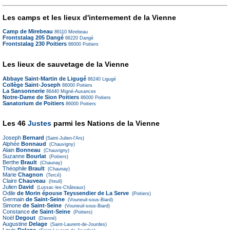
Les camps et les lieux d'internement de la Vienne
Camp de Mirebeau
86110
Mirebeau
Frontstalag 205 Dangé
86220
Dangé
Frontstalag 230 Poitiers
86000
Poitiers
Les lieux de sauvetage de la Vienne
Abbaye Saint-Martin de Ligugé
86240
Ligugé
Collège Saint-Joseph
86000
Poitiers
La Sansonnerie
86440
Migné-Auxances
Notre-Dame de Sion Poitiers
86000
Poitiers
Sanatorium de Poitiers
86000
Poitiers
Les 46
Justes
parmi les Nations de la Vienne
Joseph
Bernard
(Saint-Julien-l'Ars)
Alphée
Bonnaud
(Chauvigny)
Alain
Bonneau
(Chauvigny)
Suzanne
Bourlat
(Poitiers)
Berthe
Brault
(Chaunay)
Théophile
Brault
(Chaunay)
Marie
Chagnon
(Tercé)
Claire
Chauveau
(Iteuil)
Julien
David
(Lussac-les-Châteaux)
Odile
de Morin épouse Teyssendier de La Serve
(Poitiers)
Germain
de Saint-Seine
(Vouneuil-sous-Biard)
Simone
de Saint-Seine
(Vouneuil-sous-Biard)
Constance
de Saint-Seine
(Poitiers)
Noël
Degout
(Dienné)
Augustine
Delage
(Saint-Laurent-de-Jourdes)