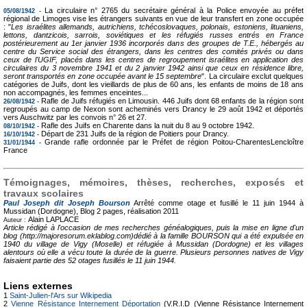
La circulaire n° 2765 du secrétaire général à la Police envoyée au préfet
05/08/1942 -
régional de Limoges vise les étrangers suivants en vue de leur transfert en zone occupée
: "
Les israélites allemands, autrichiens, tchécoslovaques, polonais, estoniens, lituaniens,
lettons, dantzicois, sarrois, soviétiques et les réfugiés russes entrés en France
postérieurement au 1er janvier 1936 incorporés dans des groupes de T.E., hébergés au
centre du Service social des étrangers, dans les centres des comités privés ou dans
ceux de l'UGIF, placés dans les centres de regroupement israélites en application des
circulaires du 3 novembre 1941 et du 2 janvier 1942 ainsi que ceux en résidence libre,
seront transportés en zone occupée avant le 15 septembre
". La circulaire exclut quelques
catégories de Juifs, dont les vieillards de plus de 60 ans, les enfants de moins de 18 ans
non accompagnés, les femmes enceintes...
Rafle de Juifs réfugiés en Limousin. 446 Juifs dont 68 enfants de la région sont
26/08/1942 -
regroupés au camp de Nexon sont acheminés vers Drancy le 29 août 1942 et déportés
vers Auschwitz par les convois n° 26 et 27.
Rafle des Juifs en Charente dans la nuit du 8 au 9 octobre 1942.
08/10/1942 -
Départ de 231 Juifs de la région de Poitiers pour Drancy.
16/10/1942 -
Grande rafle ordonnée par le Préfet de région Poitou-CharentesLencloître
31/01/1944 -
France
Témoignages, mémoires, thèses, recherches, exposés et
travaux scolaires
Paul Joseph dit Joseph Bourson
Arrêté comme otage et fusillé le 11 juin 1944 à
Mussidan (Dordogne), Blog
2 pages, réalisation 2011
Alain LAPLACE
Auteur :
Article rédigé à l'occasion de mes recherches généalogiques, puis la mise en ligne d'un
blog (http://majoresorum.eklablog.com)dédié à la famille BOURSON qui a été expulsée en
1940 du village de Vigy (Moselle) et réfugiée à Mussidan (Dordogne) et les villages
alentours où elle a vécu toute la durée de la guerre. Plusieurs personnes natives de Vigy
faisaient partie des 52 otages fusillés le 11 juin 1944.
Liens externes
1
Saint-Julien-l'Ars sur Wikipedia
2
Vienne Résistance Internement Déportation
(V.R.I.D (Vienne Résistance Internement