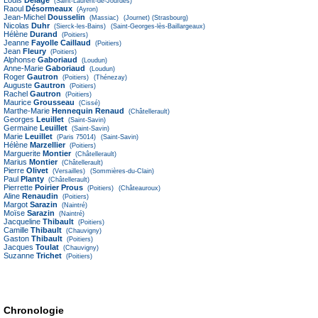
Louis
Delage
(Saint-Laurent-de-Jourdes)
Raoul
Désormeaux
(Ayron)
Jean-Michel
Dousselin
(Massiac)
(Journet)
(Strasbourg)
Nicolas
Duhr
(Sierck-les-Bains)
(Saint-Georges-lès-Baillargeaux)
Hélène
Durand
(Poitiers)
Jeanne
Fayolle Caillaud
(Poitiers)
Jean
Fleury
(Poitiers)
Alphonse
Gaboriaud
(Loudun)
Anne-Marie
Gaboriaud
(Loudun)
Roger
Gautron
(Poitiers)
(Thénezay)
Auguste
Gautron
(Poitiers)
Rachel
Gautron
(Poitiers)
Maurice
Grousseau
(Cissé)
Marthe-Marie
Hennequin Renaud
(Châtellerault)
Georges
Leuillet
(Saint-Savin)
Germaine
Leuillet
(Saint-Savin)
Marie
Leuillet
(Paris 75014)
(Saint-Savin)
Hélène
Marzellier
(Poitiers)
Marguerite
Montier
(Châtellerault)
Marius
Montier
(Châtellerault)
Pierre
Olivet
(Versailles)
(Sommières-du-Clain)
Paul
Planty
(Châtellerault)
Pierrette
Poirier Prous
(Poitiers)
(Châteauroux)
Aline
Renaudin
(Poitiers)
Margot
Sarazin
(Naintré)
Moïse
Sarazin
(Naintré)
Jacqueline
Thibault
(Poitiers)
Camille
Thibault
(Chauvigny)
Gaston
Thibault
(Poitiers)
Jacques
Toulat
(Chauvigny)
Suzanne
Trichet
(Poitiers)
Chronologie