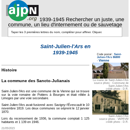
1939-1945 Rechercher un juste, une
commune, un lieu d'internement ou de sauvetage
Saint-Julien-l'Ars en
Texte pour ecartement
1939-1945
lateral
Code postal :
Saint-
Texte pour
Julien-l'Ars 86800
ecartement lateral
Vienne
-
Histoire
La commune des Sancto-Julianais
La mairie de Saint-Julien-l'Ars
source photo : Commune de
Saint-Julien-l'Ars
crédit photo : D.R.
Saint-Julien-l'Ars est une commune de la Vienne qui se trouve
sur la voie romaine de Poitiers à Bourges et était réliée à
Limoges par une voie secondaire.
Saint-Julien-l’Ars avait fusionné avec Savigny-l’Évescault le 10
novembre 1819. Les deux communes se séprent le 12 janvier
1870.
Saint-Julien-l'Ars
Lors du recensement de 1936, la commune comptait 1 125
source photo : VAPRVM
habitants et 1 139 en 1946.
crédit photo : D.R.
21/05/2015