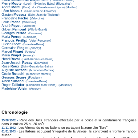
(Thonon-les-Bains)
Pierre
Mopty
(Lyon)
(Évian-les-Bains)
(Rivesaltes)
André
Morel
(Gurs)
(Le Chambon-sur-Lignon)
(Morillon)
Léon
Mossuz
(Saint-Jean-de-Tholome)
Gaston
Mossuz
(Saint-Jean-de-Tholome)
Franceline
Pache
(Vallorcine)
Louis
Pache
(Vallorcine)
André
Payot
(Vallorcine)
Gilbert
Pernoud
(Ville-la-Grand)
Georges
Perrod
(Douvaine)
Maria
Perrod
(Douvaine)
François
Périllat
(Veigy-Foncenex)
Lucien
Picot
(Évian-les-Bains)
Germaine
Pinget
(Annecy)
Marcel
Pinget
(Annecy)
Maria
Pinget
(Annecy)
Henri
Revol
(Saint-Gervais-les-Bains)
Jean-Joseph
Rosay
(Douvaine)
Rose
Roux
(Saint-Gervais-les-Bains)
Auguste
Rutschi
(Monnetier-Mornex)
Cécile
Rutschi
(Monnetier-Mornex)
Georges
Seurre
(Faucigny)
Albert
Simond
(Évian-les-Bains)
Roger
Taillefer
(Chamonix-Mont-Blanc)
(Marseille)
Madeleine
Voisin
(Annecy)
Chronologie
Rafle des Juifs étrangers effectuée par la police et la gendarmerie française
25/08/1942 -
dans la nuit du 25 au 26 août.
Les Allemands et les Italiens se partagent la zone dite "libre".
11/11/1942 -
Les Italiens occupent l'intégralité de la Savoie. Ils contrôlent la frontière franco-
01/01/1943 -
suisse.