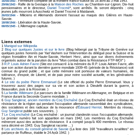
Fermeture complète de la frontière franco-suisse du 16 avril au 3 mai 1943.
16/04/1943 -
Rafle de la Gestapo à la
Maison des Roches
au Chambon-sur-Lignon. Dix-huit
29/06/1943 -
pensionnaires et le directeur,
Daniel Trocmé
*, sont arrêtés. Ils seront déportés : cinq
jeunes juifs mourront à Auschwitz et Daniel Trocmé à Maïdanek.
Miliciens et Allemands donnent l'assaut au maquis des Glières en Haute-
26/03/1944 -
Savoie.
Libération de la Haute-Savoie.
18/08/1944 -
L'Allemagne capitule.
08/05/1945 -
Liens externes
1
Manigod sur Wikipedia
2
Blog sur quelques Justes et sur le livre
(Blog hébergé par la Tribune de Genève sur
quelques justes honorés par Yad Vashem sur l'intervention du délégué pour la Suisse et la
région frontalière Ain et Haute-Savoie, Herbert Herz, ainsi que sur divers événements
organisés autour de la parution du livre "Mon combat dans la Résistance FTP-MOI" )
3
R.P. Louis Adrien Favre
(Site est consacré à la mémoire du R.P. Louis Adrien Favre, afin
que son action durant la dernière guerre mondiale 1939-45 (période de la Résistance) soit
connue du grand public ; et que cette mémoire soit porteuse de valeurs humaines, de
tolérance, d'espoir, de Liberté, et de paix pour notre société actuelle, et les générations
futures. )
4
Le site du poète Pierre Emmanuel
(Le site officiel du poète Pierre Emmanuel. Vous y
trouverez aussi des pages sur sa vie et son action à Dieulefit durant la guerre, à
Beauvallon, puis à la Roseraie. )
5
La famille Wildmann
(Le parcours de la famille Wildmann en Allemagne, en Belgique et en
France durant la Seconde Guerre mondiale. )
6
Guy Sanglerat, ancien membre du Coq Enchaîné
(Le Coq Enchaîné était un réseau de
résistance de la région qui pendant l'occupation allemande rassemblait des syndicalistes,
des socialistes et des radicaux de la mouvance d’
Édouard Herriot
. Membre du réseau,
Guy Sanglerat
publie ses souvenirs.. )
7
Le Coq enchaîné
(Le Coq enchaîné : un journal clandestin sous l'occupation allemande.
Le premier numéro fait son apparition en mars 1942. Les membres du Coq Enchaîné
mèneront aussi des actions de résistance. Il a compté jusqu'à 400 membres. Le réseau
sera décimé en 1943. Guy Sanglerat raconte ... )
8
Les archives du conseil général de Savoie
(La liste des 168 "travailleurs israëlites" en
partance de Ruffieux, établie le 24 Août 1942. )