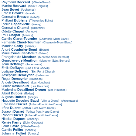
Raymond
Boccard
(Ville-la-Grand)
Marthe
Bouvard
(Saint-Cergues)
Jean
Bovet
(Archamps)
Ernest
Brouze
(Novel)
Germaine
Brouze
(Novel)
Philibert
Bublens
(Thonon-les-Bains)
Pierre
Capdevielle
(Passy)
Germaine
Chamel
(Vallorcine)
Odette
Chapal
(Annecy)
Paul
Chapal
(Annecy)
Camille
Claret-Tournier
(Chamonix-Mont-Blanc)
Fernande
Claret-Tournier
(Chamonix-Mont-Blanc)
Maurice
Coffy
(Bernex)
André
Coudurier-Bœuf
(Brizon)
Marie
Coudurier-Bœuf
(Brizon)
Françoise
de Menthon
(Menthon-Saint-Bernard)
Geneviève
de Menthon
(Menthon-Saint-Bernard)
Jean
Deffaugt
(Annemasse)
Émile
Deffayet
(Sixt-Fer-à-Cheval)
Ludivine
Deffayet
(Sixt-Fer-à-Cheval)
Joséphine
Demeyrier
(Ballaison)
Roger
Demeyrier
(Ballaison)
Angèle
Desailloud
(Les Houches)
Oscar
Desailloud
(Les Houches)
Madeleine
Desailloud Drouet
(Les Houches)
Albert
Dubois
(Boëge)
Augusta
Dubois
(Boëge)
Huguette
Ducoing Baud
(Ville-la-Grand)
(Annemasse)
Ernestine
Ducret
(Arthaz-Pont-Notre-Dame)
Irène
Ducret
(Arthaz-Pont-Notre-Dame)
Joseph
Ducret
(Arthaz-Pont-Notre-Dame)
Robert
Ducret
(Arthaz-Pont-Notre-Dame)
Nicolas
Dupont
(Annecy)
Renée
Farny
(Saint-Cergues)
Louis
Favre
(Ville-la-Grand)
Camille
Folliet
(Annecy)
Johanny
Folliet
(Annecy)