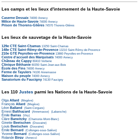
Les camps et les lieux d'internement de la Haute-Savoie
Caserne Dessaix
74000
Annecy
Milice de Haute-Savoie
74000
Annecy
Prison de Thorens-Glières
74570
Thorens-Glières
Les lieux de sauvetage de la Haute-Savoie
129e CTE Saint-Chamas
13250
Saint-Chamas
148e CTE Saint-Rémy-de-Provence
13210
Saint-Rémy-de-Provence
210e GTE Peyrolles-en-Provence
13860
Peyrolles-en-Provence
Centre d'accueil des Marquisats
74000
Annecy
Château de Cappy
60410
Verberie
Clinique Béthanie
60350
Saint-Jean-aux-Bois
École des Fins
74000
Annecy
Ferme de Tayulers
74100
Annemasse
Maison du peuple
74000
Annecy
Sanatorium du Faucigny
74130
Faucigny
Les 110
Justes
parmi les Nations de la Haute-Savoie
Olga
Allard
(Megève)
François
Allard
(Megève)
Léon
Balland
(Saint-Cergues)
Ernest
Balthazard
(Annemasse)
(Labaroche)
Émile
Barras
(Viry)
Cläre
Barwitzky
(Chamonix-Mont-Blanc)
Ginette
Beetschen
(Douvaine)
Louis
Beetschen
(Douvaine)
Émile
Bernard
(Collonges-sous-Salève)
Yvonne
Bernard
(Collonges-sous-Salève)
Rolande
Birgy
(Annecy)