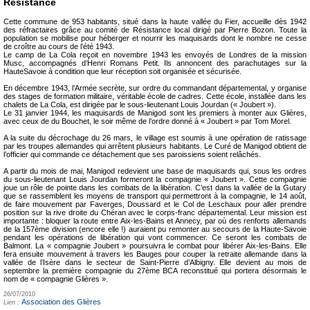
Résistance
Cette commune de 953 habitants, situé dans la haute vallée du Fier, accueille dès 1942
des réfractaires grâce au comité de Résistance local dirigé par Pierre Bozon. Toute la
population se mobilise pour héberger et nourrir les maquisards dont le nombre ne cesse
de croître au cours de l’été 1943.
Le camp de La Cola reçoit en novembre 1943 les envoyés de Londres de la mission
Musc, accompagnés d’Henri Romans Petit. Ils annoncent des parachutages sur la
HauteSavoie à condition que leur réception soit organisée et sécurisée.
En décembre 1943, l’Armée secrète, sur ordre du commandant départemental, y organise
des stages de formation militaire, véritable école de cadres. Cette école, installée dans les
chalets de La Cola, est dirigée par le sous-lieutenant Louis Jourdan (« Joubert »).
Le 31 janvier 1944, les maquisards de Manigod sont les premiers à monter aux Glières,
avec ceux de du Bouchet, le soir même de l’ordre donné à « Joubert » par Tom Morel.
A la suite du décrochage du 26 mars, le village est soumis à une opération de ratissage
par les troupes allemandes qui arrêtent plusieurs habitants. Le Curé de Manigod obtient de
l’officier qui commande ce détachement que ses paroissiens soient relâchés.
A partir du mois de mai, Manigod redevient une base de maquisards qui, sous les ordres
du sous-lieutenant Louis Jourdan formeront la compagnie « Joubert ». Cette compagnie
joue un rôle de pointe dans les combats de la libération. C’est dans la vallée de la Gutary
que se rassemblent les moyens de transport qui permettront à la compagnie, le 14 août,
de faire mouvement par Faverges, Doussard et le Col de Leschaux pour aller prendre
position sur la rive droite du Chéran avec le corps-franc départemental. Leur mission est
importante : bloquer la route entre Aix-les-Bains et Annecy, par où des renforts allemands
de la 157ème division (encore elle !) auraient pu remonter au secours de la Haute-Savoie
pendant les opérations de libération qui vont commencer. Ce seront les combats de
Balmont. La « compagnie Joubert » poursuivra le combat pour libérer Aix-les-Bains. Elle
fera ensuite mouvement à travers les Bauges pour couper la retraite allemande dans la
vallée de l’Isère dans le secteur de Saint-Pierre d’Albigny. Elle devient au mois de
septembre la première compagnie du 27ème BCA reconstitué qui portera désormais le
nom de « compagnie Glières ».
26/07/2010
Association des Glières
Lien :