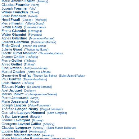
Marie-Amédée
Folliet
(Annecy)
Claudius
Fournier
(Vers)
Joseph
Fournier
(Viry)
William
Francken
(Novel)
Laure
Francken
(Novel)
Henri
Frauli
(Cluses)
(Munster)
Pierre
Frontin
(Ville-la-Grand)
Simon
Gallay
(Évian-les-Bains)
Emma
Giannini
(Faverges)
Walter
Giannini
(Faverges)
Agnès
Gilardino
(Monnetier-Mornex)
Laurent
Gilardino
(Monnetier-Mornex)
Émile
Girod
(Thonon-les-Bains)
Juliette
Girod
(Thonon-les-Bains)
Odette
Girod Manillier
(Thonon-les-Bains)
Jeanne
Golliet
(Thônes)
Pierre
Golliet
(Thônes)
Alfred
Golliet
(Thônes)
Élise
Gratien
(Anthy-sur-Léman)
Marcel
Gratien
(Anthy-sur-Léman)
Geneviève
Gruffat
(Thonon-les-Bains)
(Saint-Jean-d'Aulps)
Paul
Gruffat
(Thonon-les-Bains)
Louis
Haase
(Thônes)
Édouard
Hudry
(Le Grand-Bornand)
Abel
Jacquet
(Juvigny)
Marius
Jolivet
(Collonges-sous-Salève)
Pierre
Josserand
(Moye)
Marie
Josserand
(Moye)
Joseph
Lançon
(Veigy-Foncenex)
Thérèse
Lançon Neury
(Veigy-Foncenex)
Germaine
Lapeyre Hommel
(Saint-Cergues)
Arthur
Lavergnat
(Bossey)
Jeanne
Lavergnat
(Bossey)
Georgette
Lavorel Caillat
(Annecy)
Claudius
Longeray
(Annecy)
(Saint-Martin-Bellevue)
Eugène
Marquet
(Annemasse)
Jeanne
Maurier Brousse
(Annecy)
Marie
Meienhofer Berchmans