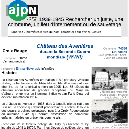
1939-1945 Rechercher un juste, une
commune, un lieu d'internement ou de sauvetage
Château des Avenières
Texte pour ecartement
74350
lateral
Commune :
Croix Rouge
durant la Seconde Guerre
Cruseilles
Sous-préfecture : Saint-
(WWII)
mondiale
Home
Julien-en-Genevois
Description :
d'enfant médical
Emma Nievergelt
, infirmière
Personnel :
Histoire
Le Château des Avenières est bâti en 1907 par Mary Wallace
Shillito, riche héritière de Philadelphie, fille d'un magnat des
chemins de fer américains mort en 1905. Les 35 pièces du
château accueillent de grandes réceptions, où Mary va
Château des Avenières
d'ailleurs rencontrer un ingénieur indien Assan Farid Dina, qui
source photo : Inconnu
devient son mari en 1914.
crédit photo : D.R.
Le château est vendu en 1936, date à laquelle elle se retire en
Suisse. La société qui devient propriétaire du château le loue à
des sœurs ursulines polonaises, puis à la Croix-Rouge suisse
en automne 1942, qui permet l'installation de nombreux
enfants malades ou présentés comme tels.
C'est ensuite le fameux collège de Juilly qui l'achète et s'y
Le château
installe de 1948 à 19704. Parmi les élèves du collège, alors, on
source photo : Carte postale