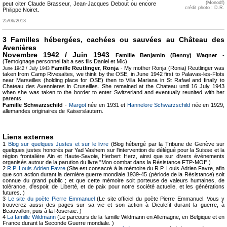
(Monodf)
peut citer Claude Brasseur, Jean-Jacques Debout ou encore
crédit photo : D.R.
Philippe Noiret.
25/06/2013
3 Familles hébergées, cachées ou sauvées au Château des
Avenières
Novembre 1942 / Juin 1943
Famille Benjamin (Benny) Wagner
-
(Temoignage personnel fait a ses fils Daniel et Mic)
Famille Reutlinger, Ronja
- My mother Ronja (Ronia) Reutlinger was
June 1942 / July 1943
taken from Camp Rivesaltes, we think by the OSE, in June 1942 first to Palavas-les-Flots
near Marseilles (holding place for OSE) then to Villa Mariana in St Rafael and finally to
Chateau des Avennieres in Cruseilles. She remained at the Chateau until 16 July 1943
when she was taken to the border to enter Switzerland and eventually reunited with her
parents.
Famille Schwarzschild
-
Margot
née en 1931 et
Hannelore Schwarzschild
née en 1929,
allemandes originaires de Kaiserslautern.
Liens externes
1
Blog sur quelques Justes et sur le livre
(Blog hébergé par la Tribune de Genève sur
quelques justes honorés par Yad Vashem sur l'intervention du délégué pour la Suisse et la
région frontalière Ain et Haute-Savoie, Herbert Herz, ainsi que sur divers événements
organisés autour de la parution du livre "Mon combat dans la Résistance FTP-MOI" )
2
R.P. Louis Adrien Favre
(Site est consacré à la mémoire du R.P. Louis Adrien Favre, afin
que son action durant la dernière guerre mondiale 1939-45 (période de la Résistance) soit
connue du grand public ; et que cette mémoire soit porteuse de valeurs humaines, de
tolérance, d'espoir, de Liberté, et de paix pour notre société actuelle, et les générations
futures. )
3
Le site du poète Pierre Emmanuel
(Le site officiel du poète Pierre Emmanuel. Vous y
trouverez aussi des pages sur sa vie et son action à Dieulefit durant la guerre, à
Beauvallon, puis à la Roseraie. )
4
La famille Wildmann
(Le parcours de la famille Wildmann en Allemagne, en Belgique et en
France durant la Seconde Guerre mondiale. )