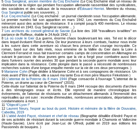
5
Guy Sanglerat, ancien membre du Coq Enchaîné
(Le Coq Enchaîné était un réseau de
résistance de la région qui pendant l'occupation allemande rassemblait des syndicalistes,
des socialistes et des radicaux de la mouvance d’
Édouard Herriot
. Membre du réseau,
Guy Sanglerat
publie ses souvenirs.. )
6
Le Coq enchaîné
(Le Coq enchaîné : un journal clandestin sous l'occupation allemande.
Le premier numéro fait son apparition en mars 1942. Les membres du Coq Enchaîné
mèneront aussi des actions de résistance. Il a compté jusqu'à 400 membres. Le réseau
sera décimé en 1943. Guy Sanglerat raconte ... )
7
Les archives du conseil général de Savoie
(La liste des 168 "travailleurs israëlites" en
partance de Ruffieux, établie le 24 Août 1942. )
8
Là où coule le Gier
(La guerre, énorme chaos bouleversant les vies. Tel est le décor
dans lequel évoluent René et Aima. De leur jeunesse à leurs combats, l'auteur nous invite
à les suivre dans cette aventure où chacun fera preuve d'un courage incroyable. Ce
roman, basé sur des faits réels, nous emmène de la Vallée du Gier dans la Loire à
Clermont-Ferrand et nous fait traverser certains camps de concentration en Allemagne en
suivant le parcours de deux jeunes gens que la vie a forgé pour combattre aussi bien
dans l'univers ouvrier des années 30 que pendant la seconde guerre mondiale avec leur
implication dans la résistance. Cette plongée dans le passé a nécessité de nombreuses
recherches suivies d'une longue enquête menée sur la vie de ces deux personnages. )
9
Marianne Cohn
(Page dédiée à Marianne Cohn et à ses compagnons de résistance. Un
mois avant d"être arrêtée, elle a sauvé ma tante Eva et mon père Maurice Finkelstein )
10
L'attentat de la Poterne du 8 mars 1944
(Page consacrée à l'ouvrage "L'attentat de la
Poterne, un drame au cœur de Clermont" (2015).
Cette étude sur l'attentat de la Poterne du 8 mars 1944 recoupe des documents d'archive
à des témoignages oraux et écrits. Elle reprend de manière chronologique les
évènements, de l'attentat de résistants sur un détachement allemands à l'immensité des
représailles qui ont suivi : incendie d'immeubles, nombreuses arrestations, déportations et
condamnations à mort. )
11
"Objectif Lyon !"
12
Laurent Neury, l'espoir au bout du pont. Histoire et mémoire de la filière de Douvaine,
Cabedita, 2019
13
L'abbé André Payot, résistant et chef de réseau
(Biographie détaillée d'André Payot et
de ses activités de résistant durant la seconde guerre mondiale à Chamonix et Vallorcine
(Haute-Savoie). Livre écrit par Jean-Luc de Uffredi, publié en 2019 aux éditions les
Passionnés de bouquins. )