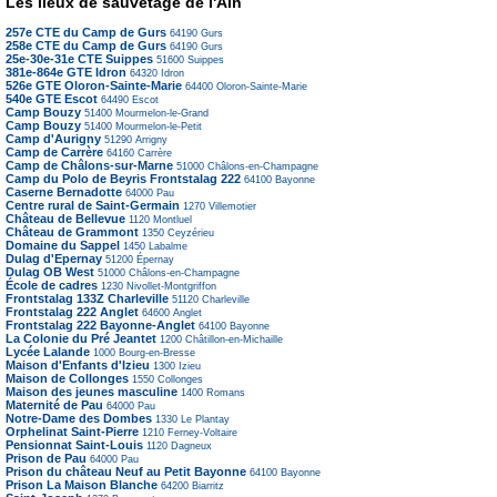
Les lieux de sauvetage de l'Ain
257e CTE du Camp de Gurs
64190
Gurs
258e CTE du Camp de Gurs
64190
Gurs
25e-30e-31e CTE Suippes
51600
Suippes
381e-864e GTE Idron
64320
Idron
526e GTE Oloron-Sainte-Marie
64400
Oloron-Sainte-Marie
540e GTE Escot
64490
Escot
Camp Bouzy
51400
Mourmelon-le-Grand
Camp Bouzy
51400
Mourmelon-le-Petit
Camp d'Aurigny
51290
Arrigny
Camp de Carrère
64160
Carrère
Camp de Châlons-sur-Marne
51000
Châlons-en-Champagne
Camp du Polo de Beyris Frontstalag 222
64100
Bayonne
Caserne Bernadotte
64000
Pau
Centre rural de Saint-Germain
1270
Villemotier
Château de Bellevue
1120
Montluel
Château de Grammont
1350
Ceyzérieu
Domaine du Sappel
1450
Labalme
Dulag d'Epernay
51200
Épernay
Dulag OB West
51000
Châlons-en-Champagne
École de cadres
1230
Nivollet-Montgriffon
Frontstalag 133Z Charleville
51120
Charleville
Frontstalag 222 Anglet
64600
Anglet
Frontstalag 222 Bayonne-Anglet
64100
Bayonne
La Colonie du Pré Jeantet
1200
Châtillon-en-Michaille
Lycée Lalande
1000
Bourg-en-Bresse
Maison d'Enfants d'Izieu
1300
Izieu
Maison de Collonges
1550
Collonges
Maison des jeunes masculine
1400
Romans
Maternité de Pau
64000
Pau
Notre-Dame des Dombes
1330
Le Plantay
Orphelinat Saint-Pierre
1210
Ferney-Voltaire
Pensionnat Saint-Louis
1120
Dagneux
Prison de Pau
64000
Pau
Prison du château Neuf au Petit Bayonne
64100
Bayonne
Prison La Maison Blanche
64200
Biarritz