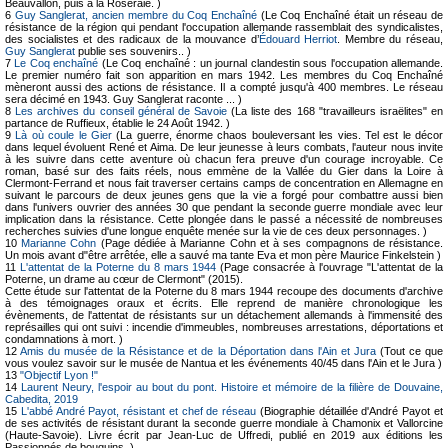
Beauvallon, puis à la Roseraie. )
6
Guy Sanglerat, ancien membre du Coq Enchaîné
(Le Coq Enchaîné était un réseau de
résistance de la région qui pendant l'occupation allemande rassemblait des syndicalistes,
des socialistes et des radicaux de la mouvance d’
Édouard Herriot
. Membre du réseau,
Guy Sanglerat
publie ses souvenirs.. )
7
Le Coq enchaîné
(Le Coq enchaîné : un journal clandestin sous l'occupation allemande.
Le premier numéro fait son apparition en mars 1942. Les membres du Coq Enchaîné
mèneront aussi des actions de résistance. Il a compté jusqu'à 400 membres. Le réseau
sera décimé en 1943. Guy Sanglerat raconte ... )
8
Les archives du conseil général de Savoie
(La liste des 168 "travailleurs israëlites" en
partance de Ruffieux, établie le 24 Août 1942. )
9
Là où coule le Gier
(La guerre, énorme chaos bouleversant les vies. Tel est le décor
dans lequel évoluent René et Aima. De leur jeunesse à leurs combats, l'auteur nous invite
à les suivre dans cette aventure où chacun fera preuve d'un courage incroyable. Ce
roman, basé sur des faits réels, nous emmène de la Vallée du Gier dans la Loire à
Clermont-Ferrand et nous fait traverser certains camps de concentration en Allemagne en
suivant le parcours de deux jeunes gens que la vie a forgé pour combattre aussi bien
dans l'univers ouvrier des années 30 que pendant la seconde guerre mondiale avec leur
implication dans la résistance. Cette plongée dans le passé a nécessité de nombreuses
recherches suivies d'une longue enquête menée sur la vie de ces deux personnages. )
10
Marianne Cohn
(Page dédiée à Marianne Cohn et à ses compagnons de résistance.
Un mois avant d"être arrêtée, elle a sauvé ma tante Eva et mon père Maurice Finkelstein )
11
L'attentat de la Poterne du 8 mars 1944
(Page consacrée à l'ouvrage "L'attentat de la
Poterne, un drame au cœur de Clermont" (2015).
Cette étude sur l'attentat de la Poterne du 8 mars 1944 recoupe des documents d'archive
à des témoignages oraux et écrits. Elle reprend de manière chronologique les
évènements, de l'attentat de résistants sur un détachement allemands à l'immensité des
représailles qui ont suivi : incendie d'immeubles, nombreuses arrestations, déportations et
condamnations à mort. )
12
Amis du musée de la Résistance et de la Déportation dans l'Ain et Jura
(Tout ce que
vous voulez savoir sur le musée de Nantua et les événements 40/45 dans l'Ain et le Jura )
13
"Objectif Lyon !"
14
Laurent Neury, l'espoir au bout du pont. Histoire et mémoire de la filière de Douvaine,
Cabedita, 2019
15
L'abbé André Payot, résistant et chef de réseau
(Biographie détaillée d'André Payot et
de ses activités de résistant durant la seconde guerre mondiale à Chamonix et Vallorcine
(Haute-Savoie). Livre écrit par Jean-Luc de Uffredi, publié en 2019 aux éditions les
Passionnés de bouquins. )