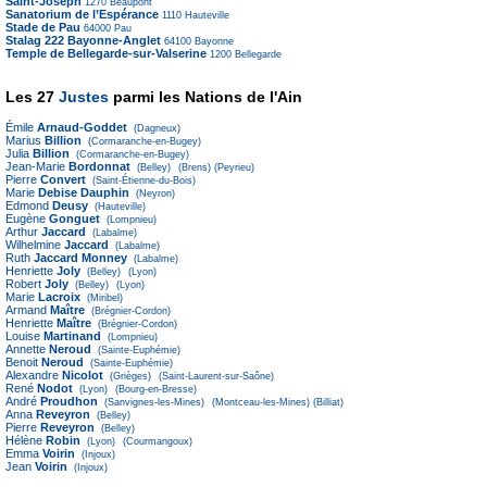
Saint-Joseph
1270
Beaupont
Sanatorium de l’Espérance
1110
Hauteville
Stade de Pau
64000
Pau
Stalag 222 Bayonne-Anglet
64100
Bayonne
Temple de Bellegarde-sur-Valserine
1200
Bellegarde
Les 27
Justes
parmi les Nations de l'Ain
Émile
Arnaud-Goddet
(Dagneux)
Marius
Billion
(Cormaranche-en-Bugey)
Julia
Billion
(Cormaranche-en-Bugey)
Jean-Marie
Bordonnat
(Belley)
(Brens)
(Peyrieu)
Pierre
Convert
(Saint-Étienne-du-Bois)
Marie
Debise Dauphin
(Neyron)
Edmond
Deusy
(Hauteville)
Eugène
Gonguet
(Lompnieu)
Arthur
Jaccard
(Labalme)
Wilhelmine
Jaccard
(Labalme)
Ruth
Jaccard Monney
(Labalme)
Henriette
Joly
(Belley)
(Lyon)
Robert
Joly
(Belley)
(Lyon)
Marie
Lacroix
(Miribel)
Armand
Maître
(Brégnier-Cordon)
Henriette
Maître
(Brégnier-Cordon)
Louise
Martinand
(Lompnieu)
Annette
Neroud
(Sainte-Euphémie)
Benoit
Neroud
(Sainte-Euphémie)
Alexandre
Nicolot
(Grièges)
(Saint-Laurent-sur-Saône)
René
Nodot
(Lyon)
(Bourg-en-Bresse)
André
Proudhon
(Sanvignes-les-Mines)
(Montceau-les-Mines)
(Billiat)
Anna
Reveyron
(Belley)
Pierre
Reveyron
(Belley)
Hélène
Robin
(Lyon)
(Courmangoux)
Emma
Voirin
(Injoux)
Jean
Voirin
(Injoux)