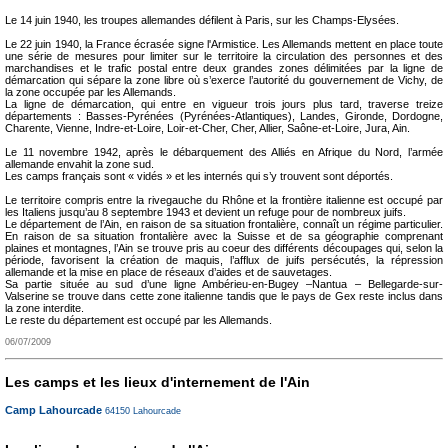
Le 14 juin 1940, les troupes allemandes défilent à Paris, sur les Champs-Elysées.
Le 22 juin 1940, la France écrasée signe l'Armistice. Les Allemands mettent en place toute
une série de mesures pour limiter sur le territoire la circulation des personnes et des
marchandises et le trafic postal entre deux grandes zones délimitées par la ligne de
démarcation qui sépare la zone libre où s’exerce l’autorité du gouvernement de Vichy, de
la zone occupée par les Allemands.
La ligne de démarcation, qui entre en vigueur trois jours plus tard, traverse treize
départements : Basses-Pyrénées (Pyrénées-Atlantiques), Landes, Gironde, Dordogne,
Charente, Vienne, Indre-et-Loire, Loir-et-Cher, Cher, Allier, Saône-et-Loire, Jura, Ain.
Le 11 novembre 1942, après le débarquement des Alliés en Afrique du Nord, l’armée
allemande envahit la zone sud.
Les camps français sont « vidés » et les internés qui s’y trouvent sont déportés.
Le territoire compris entre la rivegauche du Rhône et la frontière italienne est occupé par
les Italiens jusqu’au 8 septembre 1943 et devient un refuge pour de nombreux juifs.
Le département de l’Ain, en raison de sa situation frontalière, connaît un régime particulier.
En raison de sa situation frontalière avec la Suisse et de sa géographie comprenant
plaines et montagnes, l’Ain se trouve pris au coeur des différents découpages qui, selon la
période, favorisent la création de maquis, l’afflux de juifs persécutés, la répression
allemande et la mise en place de réseaux d’aides et de sauvetages.
Sa partie située au sud d’une ligne Ambérieu-en-Bugey –Nantua – Bellegarde-sur-
Valserine se trouve dans cette zone italienne tandis que le pays de Gex reste inclus dans
la zone interdite.
Le reste du département est occupé par les Allemands.
06/07/2009
Les camps et les lieux d'internement de l'Ain
Camp Lahourcade
64150
Lahourcade