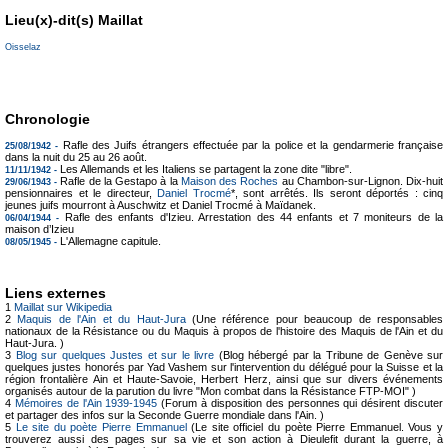
Lieu(x)-dit(s) Maillat
Oisselaz
Chronologie
Rafle des Juifs étrangers effectuée par la police et la gendarmerie française
25/08/1942 -
dans la nuit du 25 au 26 août.
Les Allemands et les Italiens se partagent la zone dite "libre".
11/11/1942 -
Rafle de la Gestapo à la
Maison des Roches
au Chambon-sur-Lignon. Dix-huit
29/06/1943 -
pensionnaires et le directeur,
Daniel Trocmé
*, sont arrêtés. Ils seront déportés : cinq
jeunes juifs mourront à Auschwitz et Daniel Trocmé à Maïdanek.
Rafle des enfants d'Izieu. Arrestation des 44 enfants et 7 moniteurs de la
06/04/1944 -
maison d’Izieu
L'Allemagne capitule.
08/05/1945 -
Liens externes
1
Maillat sur Wikipedia
2
Maquis de l'Ain et du Haut-Jura
(Une référence pour beaucoup de responsables
nationaux de la Résistance ou du Maquis à propos de l'histoire des Maquis de l'Ain et du
Haut-Jura. )
3
Blog sur quelques Justes et sur le livre
(Blog hébergé par la Tribune de Genève sur
quelques justes honorés par Yad Vashem sur l'intervention du délégué pour la Suisse et la
région frontalière Ain et Haute-Savoie, Herbert Herz, ainsi que sur divers événements
organisés autour de la parution du livre "Mon combat dans la Résistance FTP-MOI" )
4
Mémoires de l'Ain 1939-1945
(Forum à disposition des personnes qui désirent discuter
et partager des infos sur la Seconde Guerre mondiale dans l'Ain. )
5
Le site du poète Pierre Emmanuel
(Le site officiel du poète Pierre Emmanuel. Vous y
trouverez aussi des pages sur sa vie et son action à Dieulefit durant la guerre, à