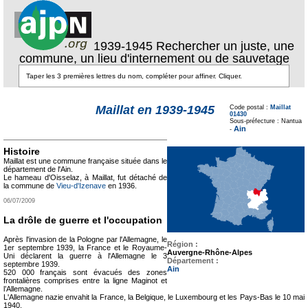
1939-1945 Rechercher un juste, une
commune, un lieu d'internement ou de sauvetage
Texte pour ecartement
lateral
Maillat en 1939-1945
Code postal :
Maillat
01430
Texte pour
Sous-préfecture : Nantua
ecartement lateral
Ain
-
Histoire
Maillat est une commune française située dans le
département de l'Ain.
Le hameau d'Oisselaz, à Maillat, fut détaché de
la commune de
Vieu-d'Izenave
en 1936.
06/07/2009
La drôle de guerre et l'occupation
Après l'invasion de la Pologne par l'Allemagne, le
Région :
1er septembre 1939, la France et le Royaume-
Auvergne-Rhône-Alpes
Uni déclarent la guerre à l'Allemagne le 3
Département :
septembre 1939.
Ain
520 000 français sont évacués des zones
frontalières comprises entre la ligne Maginot et
l’Allemagne.
L'Allemagne nazie envahit la France, la Belgique, le Luxembourg et les Pays-Bas le 10 mai
1940.