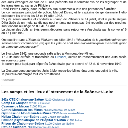
des Juifs étrangers de plus de 16 ans présents sur le territoire afin de les regrouper et de
les transférer au camp de Pithiviers.
René-Pierre Cedefy, sous-préfet d'Autun, transmet la liste des personnes à arrêter.
Le commissaire principal de police, Marcel Dives, et le capitaine de gendarmerie Hellio
exécutent les ordres les 13 et 14 juillet 1942.
35 juifs seront arrêtés et conduits au camp de Pithiviers le 14 juillet, dont la petite Régine
Diller âgée de un mois, tandis que neuf enfants qui n'ont pas été recueillis par des proches
sont conduit au siège de l'UGIF à Paris.
La plupart des Juifs arrêtés seront déportés sans retour vers Auschwitz par le convoi n° 6
du 17 juillet 1942.
On peut lire dans
L'Echo de Pithiviers
en juillet 1942 : "
l'épuration de la pouillerie sémite est
sérieusement commencée (et) que les juifs ne sont plus aujourd'hui qu'un misérable gibier
de camp de concentration
".
Le 9 octobre 1942, une seconde rafle a lieu à Montceau-les-Mines.
17 Juifs sont arrêtés et transférés au
Creusot
, centre de rassemblement des Juifs raflés
en zone occupée.
Ils seront pour la plupart déportés à Auschwitz par le convoi n° 42 du 6 novembre 1942.
La Gestapo constate que les Juifs à Montceau-les-Mines épargnés ont quitté la ville.
Ils poursuivent malgré tout les arrestations.
18/03/2012
Les camps et les lieux d'internement de la Saône-et-Loire
142e CTE Chalon-sur-Saône
71100
Chalon-sur-Saône
Camp Le Creusot
71200
Le Creusot
Caserne de Mâcon
71000
Mâcon
Centre Montceau-les-Mines
71300
Montceau-les-Mines
Gymnase de Montceau-les-Mines
71300
Montceau-les-Mines
Heilag Chalon-sur-Saône
71100
Chalon-sur-Saône
Pavillon psychiatrique de l’Hôpital d’Autun
71400
Autun
Prison de Chalon-sur-Saône
71100
Chalon-sur-Saône
Refuge Salengro
71300
Montceau-les-Mines