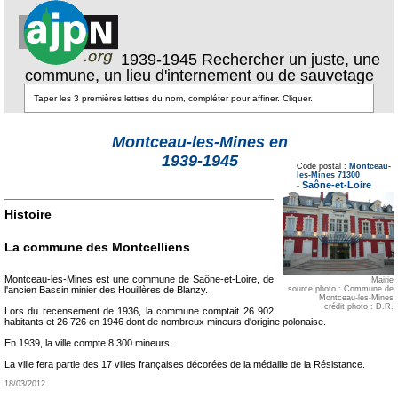
1939-1945 Rechercher un juste, une
commune, un lieu d'internement ou de sauvetage
Montceau-les-Mines en
Texte pour ecartement
1939-1945
lateral
Code postal :
Montceau-
Texte pour
les-Mines 71300
ecartement lateral
Saône-et-Loire
-
Histoire
La commune des Montcelliens
Montceau-les-Mines est une commune de Saône-et-Loire, de
Mairie
source photo : Commune de
l'ancien Bassin minier des Houillères de Blanzy.
Montceau-les-Mines
crédit photo : D.R.
Lors du recensement de 1936, la commune comptait 26 902
habitants et 26 726 en 1946 dont de nombreux mineurs d'origine polonaise.
En 1939, la ville compte 8 300 mineurs.
La ville fera partie des 17 villes françaises décorées de la médaille de la Résistance.
18/03/2012