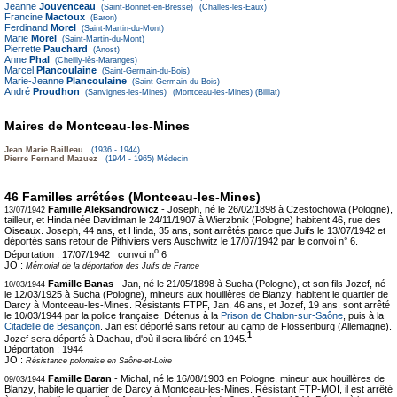
Jeanne
Jouvenceau
(Saint-Bonnet-en-Bresse)
(Challes-les-Eaux)
Francine
Mactoux
(Baron)
Ferdinand
Morel
(Saint-Martin-du-Mont)
Marie
Morel
(Saint-Martin-du-Mont)
Pierrette
Pauchard
(Anost)
Anne
Phal
(Cheilly-lès-Maranges)
Marcel
Plancoulaine
(Saint-Germain-du-Bois)
Marie-Jeanne
Plancoulaine
(Saint-Germain-du-Bois)
André
Proudhon
(Sanvignes-les-Mines)
(Montceau-les-Mines)
(Billiat)
Maires de Montceau-les-Mines
Jean Marie Bailleau
(1936 - 1944)
Pierre Fernand Mazuez
(1944 - 1965) Médecin
46 Familles arrêtées (Montceau-les-Mines)
Famille Aleksandrowicz
- Joseph, né le 26/02/1898 à Czestochowa (Pologne),
13/07/1942
tailleur, et Hinda née Davidman le 24/11/1907 à Wierzbnik (Pologne) habitent 46, rue des
Oiseaux. Joseph, 44 ans, et Hinda, 35 ans, sont arrêtés parce que Juifs le 13/07/1942 et
déportés sans retour de Pithiviers vers Auschwitz le 17/07/1942 par le convoi n° 6.
o
Déportation :
17/07/1942 convoi n
6
JO :
Mémorial de la déportation des Juifs de France
Famille Banas
- Jan, né le 21/05/1898 à Sucha (Pologne), et son fils Jozef, né
10/03/1944
le 12/03/1925 à Sucha (Pologne), mineurs aux houillères de Blanzy, habitent le quartier de
Darcy à Montceau-les-Mines. Résistants FTPF, Jan, 46 ans, et Jozef, 19 ans, sont arrêté
le 10/03/1944 par la police française. Détenus à la
Prison de Chalon-sur-Saône
, puis à la
Citadelle de Besançon
. Jan est déporté sans retour au camp de Flossenburg (Allemagne).
1
Jozef sera déporté à Dachau, d'où il sera libéré en 1945.
Déportation :
1944
JO :
Résistance polonaise en Saône-et-Loire
Famille Baran
- Michal, né le 16/08/1903 en Pologne, mineur aux houillères de
09/03/1944
Blanzy, habite le quartier de Darcy à Montceau-les-Mines. Résistant FTP-MOI, il est arrêté