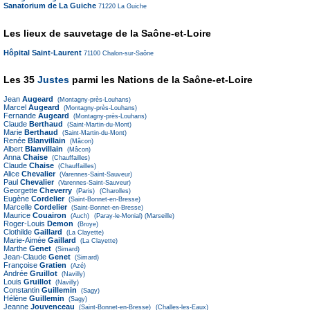
Sanatorium de La Guiche
71220
La Guiche
Les lieux de sauvetage de la Saône-et-Loire
Hôpital Saint-Laurent
71100
Chalon-sur-Saône
Les 35
Justes
parmi les Nations de la Saône-et-Loire
Jean
Augeard
(Montagny-près-Louhans)
Marcel
Augeard
(Montagny-près-Louhans)
Fernande
Augeard
(Montagny-près-Louhans)
Claude
Berthaud
(Saint-Martin-du-Mont)
Marie
Berthaud
(Saint-Martin-du-Mont)
Renée
Blanvillain
(Mâcon)
Albert
Blanvillain
(Mâcon)
Anna
Chaise
(Chauffailles)
Claude
Chaise
(Chauffailles)
Alice
Chevalier
(Varennes-Saint-Sauveur)
Paul
Chevalier
(Varennes-Saint-Sauveur)
Georgette
Cheverry
(Paris)
(Charolles)
Eugène
Cordelier
(Saint-Bonnet-en-Bresse)
Marcelle
Cordelier
(Saint-Bonnet-en-Bresse)
Maurice
Couairon
(Auch)
(Paray-le-Monial)
(Marseille)
Roger-Louis
Demon
(Broye)
Clothilde
Gaillard
(La Clayette)
Marie-Aimée
Gaillard
(La Clayette)
Marthe
Genet
(Simard)
Jean-Claude
Genet
(Simard)
Françoise
Gratien
(Azé)
Andrée
Gruillot
(Navilly)
Louis
Gruillot
(Navilly)
Constantin
Guillemin
(Sagy)
Hélène
Guillemin
(Sagy)
Jeanne
Jouvenceau
(Saint-Bonnet-en-Bresse)
(Challes-les-Eaux)