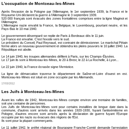
L'occupation de Montceau-les-Mines
Après l'invasion de la Pologne par l'Allemagne, le 1er septembre 1939, la France et le
Royaume-Uni déclarent la guerre à l'Allemagne le 3 septembre 1939.
520 000 français sont évacués des zones frontalières comprises entre la ligne Maginot et
l’Allemagne.
L'Allemagne nazie envahit la France, la Belgique, le Luxembourg, pourtant neutre, et les
Pays-Bas le 10 mai 1940.
Le gouvernement désemparé se replie de Paris à Bordeaux dès le 11 juin.
La France est envahie. C’est l’exode vers le sud.
Le président du Conseil, Paul Reynaud, est contraint de démissionner. Le maréchal Pétain
forme alors un nouveau gouvernement et obtiendra les pleins pouvoirs le 10 juillet 1940. La
République est abolie.
Le 14 juin 1940, les troupes allemandes défilent à Paris, sur les Champs-Élysées.
Le 17 juin ils sont à Montceau-les-Mines, le 20 à Brest, le 22 à La Rochelle, à Lyon...
Le 22 juin 1940, la France écrasée signe l'Armistice.
La ligne de démarcation traverse le département de Saône-et-Loire d'ouest en est.
Montceau-les-Mines est situé en zone occupée par les Allemands.
17/03/2012
Les Juifs à Montceau-les-Mines
Avant les rafles de 1942, Montceau-les-Mines compte environ une trentaine de familles,
soit une centaine de personnes.
Les Juifs de Montceau-les-Mines sont pour certains installées de longue date dans la
commune, d'autres sont arrivés dans les années 1920-1930, fuyant l'antisémitisme en
Pologne, d'autres encore sont arrivés après la déclaration de guerre fuyant l'Europe
occupée par les nazis ou évacues des régions de l'Est.
Ils sont pour la plupart commerçants.
Le 11 juillet 1942, le préfet régional de Bourgogne Franche-Comté demande l'arrestation