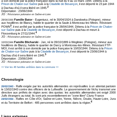
à son domicile par la police française dans la nuit du 9 au 10 mars 1944. Détenu à la
Prison de Chalon-sur-Saône
puis à la
Citadelle de Besançon
, il est déporté le 23 juin 1944
2
à Dachau d'où il sera libéré en 1945.
Déportation :
23/06/1944
JO :
Résistance polonaise en Saône-et-Loire
Famille Bator
- Eugeniusz, né le 30/04/1924 à Dandowka (Pologne), mineur
28/04/1944
aux houillères de Blanzy, habite le quartier de la Saule à Montceau-les-Mines. Résistant
3
POWN
, il est arrêté par la police française le 28/04/1944. Détenu à la
Prison de Chalon-
sur-Saône
puis à la
Citadelle de Besançon
, il est déporté à Dachau et meurt à
4
Flossenburg le 27/11/1944.
JO :
Résistance polonaise en Saône-et-Loire
Famille Blicharski
- Jan, né le 09/10/1889 à Wegliniec (Pologne), mineur aux
10/03/1944
houillères de Blanzy, habite le quartier de Darcy à Montceau-les-Mines. Résistant FTP-
MOI, il est arrêté à son domicile par la police française le 10/03/1944. Détenu à la
Prison
de Chalon-sur-Saône
puis à la
Citadelle de Besançon
, il est déporté le 23/06/1944 à
5
Dachau d'où il sera libéré en 1945.
Déportation :
23/06/1944
JO :
Résistance polonaise en Saône-et-Loire
>> Voir les 46 familles arrêtées dans la commune <<
Chronologie
Rafle exigée par les autorités allemandes en représailles à un attentat parisien
20/02/1943 -
le 13/02/1943 contre des officiers de la Luftwaffe. Le gouvernement de Vichy transmet une
directive aux préfets de région avec des quotas: les autorités allemandes ont exigé 2000
Juifs étrangers au total. Ils sont pris essentiellement en "zone libre".Cluny France
Rafles en Côte d’Or, Saône-et-Loire, Yonne, Nièvre, Doubs, Haute-Loire, Jura
24/02/1944 -
6
et du Territoire de Belfort : 485 personnes sont arrêtées dans la région.
Liens externes