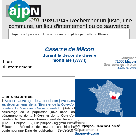
1939-1945 Rechercher un juste, une
commune, un lieu d'internement ou de sauvetage
Caserne de Mâcon
durant la Seconde Guerre
Texte pour ecartement
lateral
Commune :
mondiale (WWII)
Lieu
71000 Mâcon
Sous-préfecture : Mâcon
d'internement
-
Saône et Loire
Liens externes
1
Aide et sauvetage de la population juive dans
les départements de la Nièvre et de la Cote-d'or
pendant la Deuxième Guerre mondiale.
(Aide et
sauvetage de la population juive dans les
départements de la Nièvre et de la Cote-d'or
pendant la Deuxième Guerre mondiale. Auteur :
Région :
Julie Philippe (Julie.philippe21@gmail.com)
Bourgogne-Franche-Comté
Éditeur : Mémoire de master en histoire
Département :
contemporaine Date de publication : 19-09-2007
Saône-et-Loire
)