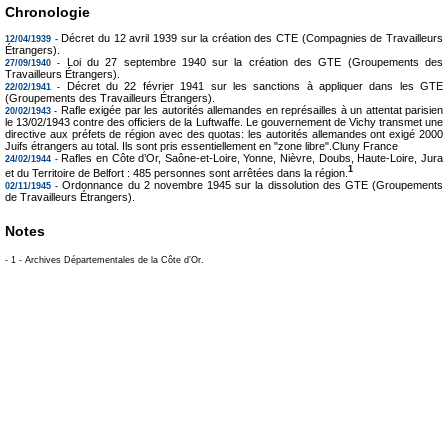
Chronologie
Décret du 12 avril 1939 sur la création des CTE (Compagnies de Travailleurs
12/04/1939 -
Étrangers).
Loi du 27 septembre 1940 sur la création des GTE (Groupements des
27/09/1940 -
Travailleurs Étrangers).
Décret du 22 février 1941 sur les sanctions à appliquer dans les GTE
22/02/1941 -
(Groupements des Travailleurs Étrangers).
Rafle exigée par les autorités allemandes en représailles à un attentat parisien
20/02/1943 -
le 13/02/1943 contre des officiers de la Luftwaffe. Le gouvernement de Vichy transmet une
directive aux préfets de région avec des quotas: les autorités allemandes ont exigé 2000
Juifs étrangers au total. Ils sont pris essentiellement en "zone libre".Cluny France
Rafles en Côte d’Or, Saône-et-Loire, Yonne, Nièvre, Doubs, Haute-Loire, Jura
24/02/1944 -
1
et du Territoire de Belfort : 485 personnes sont arrêtées dans la région.
Ordonnance du 2 novembre 1945 sur la dissolution des GTE (Groupements
02/11/1945 -
de Travailleurs Étrangers).
Notes
- 1 - Archives Départementales de la Côte d’Or.