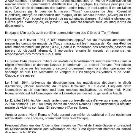
2 000 hommes, il prend en main les forces clandestines et l’AS de Haute-Savoie en
remplacement du commandant Vallette d’Osia ; il y applique les mêmes principes que
dans l'Ain : école de formation des cadres, action brève et repli rapide. Il est en liaison
avec Londres par le biais de la mission "Musc" composée de Jean Rosenthal
(Cantinier), chargé de l’inspection des maquis, et de Richard Heslop (Xavier) du SOE
britannique. Pour répondre au besoin de parachutages d’armes, il choisit le plateau des
Glières près d'Annecy où, en janvier 1944, sont rassemblés tous les maquisards du
département.
Il regagne l'Ain après avoir confié le commandement des Glières à "Tom" Morel.
Lorsque, le 5 février 1944, 5 000 Allemands appuyé par de l’aviation attaquent en
masse les camps du maquis de l’Ain, y massacrant les maquisards, Romans-Petit se
rend immédiatement sur place ; à ski, il part à la recherche des rescapés, passant au
travers du dispositif allemand. Il réorganise ensuite le maquis et rencontre les
responsables des forces du Haut-Jura.
Le 6 avril 1944, plusieurs milliers de soldats de la Wehrmacht sont rassemblés dans la
région d'Ambérieu et donnent l’assaut le lendemain. Le colonel Romans-Petit décide
alors de disperser les maquis ; ceux-ci organisent néanmoins des opérations de
sabotage de nuit. Les Allemands se vengent sur les villages d’Oyonnax et de Saint-
Claude, entre autres.
Le 6 juin 1944, prévenus du débarquement, les maquisards détruisent le dépôt
d'Ambérieu, plaque tournante du réseau ferroviaire du sud-est. Cinquante-deux
locomotives et dix machines outil sont rendues inutilisables. Le même mois Henri
Romans-Petit est fait Compagnon de la Libération par décret du général de Gaulle.
Le 11 juillet 1944, les Allemands tentent une contre-offensive d'envergure avec quelque
27 000 hommes. Les 5 000 maquisards du colonel Romans-Petit parviennent à résister
malgré de violents combats. En septembre l'Ain est libéré.
Après la guerre, Henri Romans-Petit reprend son métier de publicitaire. Il est également
administrateur de sociétés, notamment dans l'électronique.
Président d'honneur des Anciens des maquis de l'Ain et de Haute-Savoie et président
de l'Association nationale des Résistants de l'Air, il est également membre du comité
directeur de la LICRA.