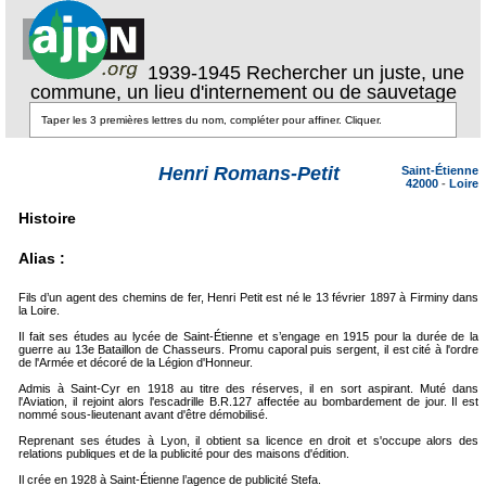
1939-1945 Rechercher un juste, une
commune, un lieu d'internement ou de sauvetage
Henri Romans-Petit
Saint-Étienne
42000
-
Loire
Histoire
Alias :
Fils d’un agent des chemins de fer, Henri Petit est né le 13 février 1897 à Firminy dans
la Loire.
Il fait ses études au lycée de Saint-Étienne et s’engage en 1915 pour la durée de la
guerre au 13e Bataillon de Chasseurs. Promu caporal puis sergent, il est cité à l'ordre
de l'Armée et décoré de la Légion d'Honneur.
Admis à Saint-Cyr en 1918 au titre des réserves, il en sort aspirant. Muté dans
l'Aviation, il rejoint alors l'escadrille B.R.127 affectée au bombardement de jour. Il est
nommé sous-lieutenant avant d'être démobilisé.
Reprenant ses études à Lyon, il obtient sa licence en droit et s'occupe alors des
relations publiques et de la publicité pour des maisons d'édition.
Il crée en 1928 à Saint-Étienne l’agence de publicité Stefa.