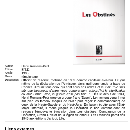
Auteur
Henri Romans-Petit
Édition
E.T.D.
Année
1995
Genre
témoignage
Description
Officier de réserve, mobilisé en 1939 comme capitaine-aviateur. Le jour
même de la déclaration de l'Armistice, alors qu'il commande la base de
Cannes, il réunit tous ceux qui sont sous ses ordres et leur dit : "
Je suis
sûr que beaucoup d'entre vous comprennent aujourd'hui la signification
du mot 'Patrie'. Non, la guerre n'est pas finie...
". Dès le début de 1941,
Henri Romans-Petit crée un groupe franc 'Espoir'. Le moment venu il met
sur pied les fameux maquis de l'Ain : puis reçoit le commandement de
ceux de la Haute-Savoie et du Haut-Jura. En liaison étroite avec l'État-
Major Interallié, il mène jusqu'à la Libération le bon combat dont on
retrouve l'émouvante évocation dans
Les obstinés
. Compagnon de la
Libération, Grand Officier de la légion d'Honneur.
Les Obstinés
parait dès
1945 aux éditions Janicot, Lille.
Liens externes