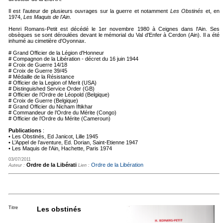
Il est l’auteur de plusieurs ouvrages sur la guerre et notamment
Les Obstinés
et, en
1974,
Les Maquis de l'Ain
.
Henri Romans-Petit est décédé le 1er novembre 1980 à Ceignes dans l'Ain. Ses
obsèques se sont déroulées devant le mémorial du Val d'Enfer à Cerdon (Ain). Il a été
inhumé au cimetière d'Oyonnax.
# Grand Officier de la Légion d'Honneur
# Compagnon de la Libération - décret du 16 juin 1944
# Croix de Guerre 14/18
# Croix de Guerre 39/45
# Médaille de la Résistance
# Officier de la Legion of Merit (USA)
# Distinguished Service Order (GB)
# Officier de l’Ordre de Léopold (Belgique)
# Croix de Guerre (Belgique)
# Grand Officier du Nicham Iftikhar
# Commandeur de l’Ordre du Mérite (Congo)
# Officier de l’Ordre du Mérite (Cameroun)
Publications
:
• Les Obstinés, Ed Janicot, Lille 1945
• L’Appel de l’aventure, Ed. Dorian, Saint-Etienne 1947
• Les Maquis de l'Ain, Hachette, Paris 1974
03/07/2011
Ordre de la Libérati
Ordre de la Libération
Auteur :
Lien :
Titre
Les obstinés