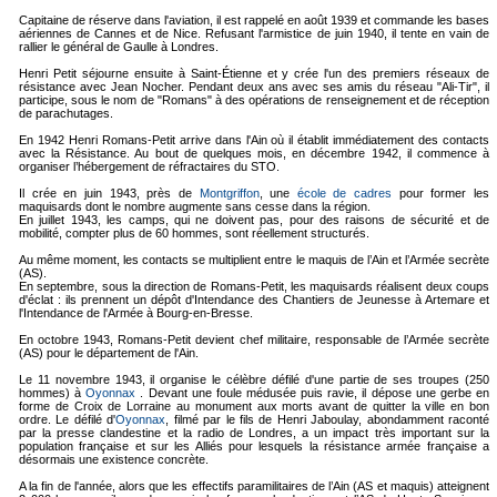
Capitaine de réserve dans l'aviation, il est rappelé en août 1939 et commande les bases
aériennes de Cannes et de Nice. Refusant l'armistice de juin 1940, il tente en vain de
rallier le général de Gaulle à Londres.
Henri Petit séjourne ensuite à Saint-Étienne et y crée l'un des premiers réseaux de
résistance avec Jean Nocher. Pendant deux ans avec ses amis du réseau "Ali-Tir", il
participe, sous le nom de "Romans" à des opérations de renseignement et de réception
de parachutages.
En 1942 Henri Romans-Petit arrive dans l'Ain où il établit immédiatement des contacts
avec la Résistance. Au bout de quelques mois, en décembre 1942, il commence à
organiser l’hébergement de réfractaires du STO.
Il crée en juin 1943, près de
Montgriffon
, une
école de cadres
pour former les
maquisards dont le nombre augmente sans cesse dans la région.
En juillet 1943, les camps, qui ne doivent pas, pour des raisons de sécurité et de
mobilité, compter plus de 60 hommes, sont réellement structurés.
Au même moment, les contacts se multiplient entre le maquis de l’Ain et l’Armée secrète
(AS).
En septembre, sous la direction de Romans-Petit, les maquisards réalisent deux coups
d'éclat : ils prennent un dépôt d'Intendance des Chantiers de Jeunesse à Artemare et
l'Intendance de l'Armée à Bourg-en-Bresse.
En octobre 1943, Romans-Petit devient chef militaire, responsable de l’Armée secrète
(AS) pour le département de l'Ain.
Le 11 novembre 1943, il organise le célèbre défilé d'une partie de ses troupes (250
hommes) à
Oyonnax
. Devant une foule médusée puis ravie, il dépose une gerbe en
forme de Croix de Lorraine au monument aux morts avant de quitter la ville en bon
ordre. Le défilé d'
Oyonnax
, filmé par le fils de Henri Jaboulay, abondamment raconté
par la presse clandestine et la radio de Londres, a un impact très important sur la
population française et sur les Alliés pour lesquels la résistance armée française a
désormais une existence concrète.
A la fin de l'année, alors que les effectifs paramilitaires de l’Ain (AS et maquis) atteignent