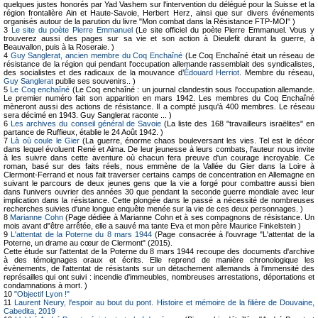
quelques justes honorés par Yad Vashem sur l'intervention du délégué pour la Suisse et la
région frontalière Ain et Haute-Savoie, Herbert Herz, ainsi que sur divers événements
organisés autour de la parution du livre "Mon combat dans la Résistance FTP-MOI" )
3
Le site du poète Pierre Emmanuel
(Le site officiel du poète Pierre Emmanuel. Vous y
trouverez aussi des pages sur sa vie et son action à Dieulefit durant la guerre, à
Beauvallon, puis à la Roseraie. )
4
Guy Sanglerat, ancien membre du Coq Enchaîné
(Le Coq Enchaîné était un réseau de
résistance de la région qui pendant l'occupation allemande rassemblait des syndicalistes,
des socialistes et des radicaux de la mouvance d’
Édouard Herriot
. Membre du réseau,
Guy Sanglerat
publie ses souvenirs.. )
5
Le Coq enchaîné
(Le Coq enchaîné : un journal clandestin sous l'occupation allemande.
Le premier numéro fait son apparition en mars 1942. Les membres du Coq Enchaîné
mèneront aussi des actions de résistance. Il a compté jusqu'à 400 membres. Le réseau
sera décimé en 1943. Guy Sanglerat raconte ... )
6
Les archives du conseil général de Savoie
(La liste des 168 "travailleurs israëlites" en
partance de Ruffieux, établie le 24 Août 1942. )
7
Là où coule le Gier
(La guerre, énorme chaos bouleversant les vies. Tel est le décor
dans lequel évoluent René et Aima. De leur jeunesse à leurs combats, l'auteur nous invite
à les suivre dans cette aventure où chacun fera preuve d'un courage incroyable. Ce
roman, basé sur des faits réels, nous emmène de la Vallée du Gier dans la Loire à
Clermont-Ferrand et nous fait traverser certains camps de concentration en Allemagne en
suivant le parcours de deux jeunes gens que la vie a forgé pour combattre aussi bien
dans l'univers ouvrier des années 30 que pendant la seconde guerre mondiale avec leur
implication dans la résistance. Cette plongée dans le passé a nécessité de nombreuses
recherches suivies d'une longue enquête menée sur la vie de ces deux personnages. )
8
Marianne Cohn
(Page dédiée à Marianne Cohn et à ses compagnons de résistance. Un
mois avant d"être arrêtée, elle a sauvé ma tante Eva et mon père Maurice Finkelstein )
9
L'attentat de la Poterne du 8 mars 1944
(Page consacrée à l'ouvrage "L'attentat de la
Poterne, un drame au cœur de Clermont" (2015).
Cette étude sur l'attentat de la Poterne du 8 mars 1944 recoupe des documents d'archive
à des témoignages oraux et écrits. Elle reprend de manière chronologique les
évènements, de l'attentat de résistants sur un détachement allemands à l'immensité des
représailles qui ont suivi : incendie d'immeubles, nombreuses arrestations, déportations et
condamnations à mort. )
10
"Objectif Lyon !"
11
Laurent Neury, l'espoir au bout du pont. Histoire et mémoire de la filière de Douvaine,
Cabedita, 2019