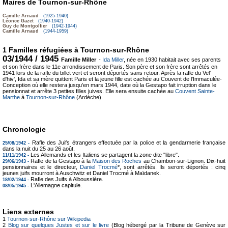
Maires de Tournon-sur-Rhône
Camille Arnaud
(1925-1940)
Léonce Gazet
(1940-1942)
Guy de Montgolfier
(1942-1944)
Camille Arnaud
(1944-1959)
1 Familles réfugiées à Tournon-sur-Rhône
03/1944 / 1945
Famille Miller
-
Ida Miller
, née en 1930 habitait avec ses parents
et son frère dans le 11e arrondissement de Paris. Son père et son frère sont arrêtés en
1941 lors de la rafle du billet vert et seront déportés sans retour. Après la rafle du Vel'
d'hiv', Ida et sa mère quittent Paris et la jeune fille est cachée au Couvent de l'Immaculée-
Conception où elle restera jusqu'en mars 1944, date où la Gestapo fait irruption dans le
pensionnat et arrête 3 petites filles juives. Elle sera ensuite cachée au
Couvent Sainte-
Marthe
à
Tournon-sur-Rhône
(Ardèche).
Chronologie
Rafle des Juifs étrangers effectuée par la police et la gendarmerie française
25/08/1942 -
dans la nuit du 25 au 26 août.
Les Allemands et les Italiens se partagent la zone dite "libre".
11/11/1942 -
Rafle de la Gestapo à la
Maison des Roches
au Chambon-sur-Lignon. Dix-huit
29/06/1943 -
pensionnaires et le directeur,
Daniel Trocmé
*, sont arrêtés. Ils seront déportés : cinq
jeunes juifs mourront à Auschwitz et Daniel Trocmé à Maïdanek.
Rafle des Juifs à Alboussière.
18/02/1944 -
L'Allemagne capitule.
08/05/1945 -
Liens externes
1
Tournon-sur-Rhône sur Wikipedia
2
Blog sur quelques Justes et sur le livre
(Blog hébergé par la Tribune de Genève sur