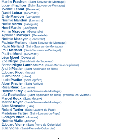
Marthe
Frachon
(Saint-Sauveur-de-Montagut)
Lucien
Frachon
(Saint-Sauveur-de-Montagut)
Yvonne
Lebrat
(Devesset)
Daniel
Lebrat
(Devesset)
Émile
Mandon
(Lamastre)
Noémie
Mandon
(Lamastre)
Noélie
Martin
(Labégude)
Henri
Martin
(Labégude)
Firmin
Mazoyer
(Genestelle)
Alphonse
Mazoyer
(Genestelle)
Noémie
Mazoyer
(Genestelle)
Paulette
Merland
(Saint-Sauveur-de-Montagut)
Paule
Merland
(Saint-Sauveur-de-Montagut)
Paul
Merland
(Saint-Sauveur-de-Montagut)
Pauline
Morel
(Devesset)
Léon
Morel
(Devesset)
Zoé
Nègre
(Saint-Martin-le-Supérieur)
Berthe
Nègre Lantheaume
(Saint-Martin-le-Supérieur)
André
Péatier
(Saint-Apollinaire-de-Rias)
Édouard
Picot
(Intres)
Judith
Picot
(Intres)
Lucie
Pradier
(Saint-Agrève)
Albert
Pradier
(Saint-Agrève)
Rosa
Ranc
(Lamastre)
Hortense
Rey
(Saint-Sauveur-de-Montagut)
Léa
Rochedieu
(Saint-Apollinaire-de-Rias)
(Vernoux-en-Vivarais)
Marcel
Roux
(Saint-Mélany)
Marthe
Royer
(Saint-Sauveur-de-Montagut)
Alice
Sérusclat
(Baix)
Roland
Tartier
(Saint-Laurent-du-Pape)
Madeleine
Tartier
(Saint-Laurent-du-Pape)
Georges
Vialle
(Juvinas)
Noémie
Vialle
(Juvinas)
Édouard
Vigne
(Saint-Pierre-de-Colombier)
Julia
Vigne
(Saint-Pierre-de-Colombier)