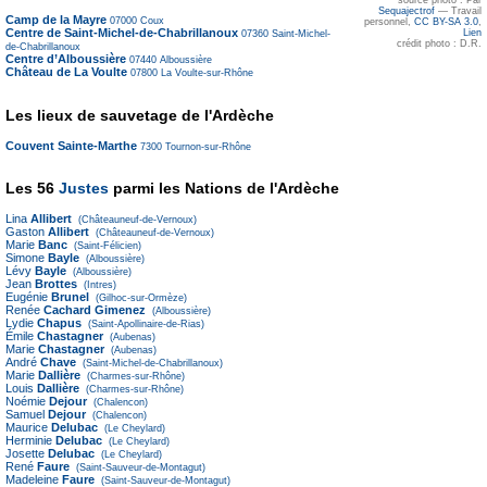
source photo : Par
Sequajectrof
—
Travail
Camp de la Mayre
07000
Coux
personnel
,
CC BY-SA 3.0
,
Centre de Saint-Michel-de-Chabrillanoux
Lien
07360
Saint-Michel-
crédit photo : D.R.
de-Chabrillanoux
Centre d’Alboussière
07440
Alboussière
Château de La Voulte
07800
La Voulte-sur-Rhône
Les lieux de sauvetage de l'Ardèche
Couvent Sainte-Marthe
7300
Tournon-sur-Rhône
Les 56
Justes
parmi les Nations de l'Ardèche
Lina
Allibert
(Châteauneuf-de-Vernoux)
Gaston
Allibert
(Châteauneuf-de-Vernoux)
Marie
Banc
(Saint-Félicien)
Simone
Bayle
(Alboussière)
Lévy
Bayle
(Alboussière)
Jean
Brottes
(Intres)
Eugénie
Brunel
(Gilhoc-sur-Ormèze)
Renée
Cachard Gimenez
(Alboussière)
Lydie
Chapus
(Saint-Apollinaire-de-Rias)
Émile
Chastagner
(Aubenas)
Marie
Chastagner
(Aubenas)
André
Chave
(Saint-Michel-de-Chabrillanoux)
Marie
Dallière
(Charmes-sur-Rhône)
Louis
Dallière
(Charmes-sur-Rhône)
Noémie
Dejour
(Chalencon)
Samuel
Dejour
(Chalencon)
Maurice
Delubac
(Le Cheylard)
Herminie
Delubac
(Le Cheylard)
Josette
Delubac
(Le Cheylard)
René
Faure
(Saint-Sauveur-de-Montagut)
Madeleine
Faure
(Saint-Sauveur-de-Montagut)