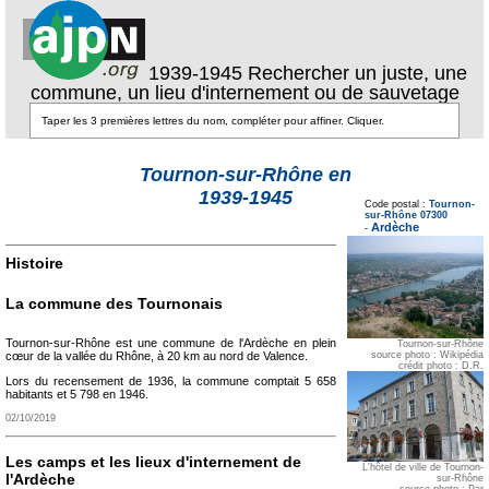
1939-1945 Rechercher un juste, une
commune, un lieu d'internement ou de sauvetage
Tournon-sur-Rhône en
Texte pour ecartement
1939-1945
lateral
Code postal :
Tournon-
Texte pour
sur-Rhône 07300
ecartement lateral
Ardèche
-
Histoire
La commune des Tournonais
Tournon-sur-Rhône est une commune de l'Ardèche en plein
Tournon-sur-Rhône
source photo : Wikipédia
cœur de la vallée du Rhône, à 20 km au nord de Valence.
crédit photo : D.R.
Lors du recensement de 1936, la commune comptait 5 658
habitants et 5 798 en 1946.
02/10/2019
Les camps et les lieux d'internement de
L'hôtel de ville de Tournon-
l'Ardèche
sur-Rhône