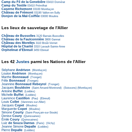
Camp du Fé de la Genebière
03410
Domérat
Camp du Textile
03410
Prémilhat
Caserne Richemont
03100
Montluçon
Château de Frémont
03190
Vallon-en-Sully
Donjon de la Mal-Coiffée
03000
Moulins
Les lieux de sauvetage de l'Allier
Château de Bussolles
3120
Barrais-Bussolles
Château de la Faulconnière
3800
Gannat
Château des Morelles
3110
Broût-Vernet
Hôpital de la Charité
3310
Lavault-Sainte-Anne
Orphelinat d'Ebreuil
3450
Ebreuil
Les 42
Justes
parmi les Nations de l'Allier
Stéphane
Andrivon
(Montluçon)
Louise
Andrivon
(Montluçon)
Marthe
Bonneaud
(Tronget)
Félix
Bonneaud
(Tronget)
Jeannine
Bonneaud Rebeyrol
(Tronget)
Jacques
Bouldoire
(Saint-Amand-Montrond)
(Soissons)
(Montluçon)
Antoine
Buffet
(Loddes)
Michelle
Buffet
(Loddes)
Laurence
Castillon
(Pau)
(Ebreuil)
Louis
Collet
(Varennes-sur-Allier)
Jacques
Copet
(Moulins)
Marguerite
Copet
(Moulins)
Simone
Courty
(Saint-Pourçain-sur-Sioule)
Denise
Coury
(Quinssaines)
Émile
Coury
(Quinssaines)
Luiz
de Souza Dantas
(Paris)
(Vichy)
Jeanne Simone
Depalle
(Loddes)
Pierre
Depalle
(Loddes)