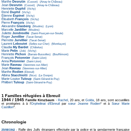
Marthe
Desrutin
(Cusset)
(Ainay-le-Château)
Jean
Desrutin
(Cusset)
(Ainay-le-Château)
Henriette
Duphil
(Vichy)
René
Duphil
(Vichy)
Étienne
Espinel
(Vichy)
Élisabeth
François
(Vichy)
Pierre
François
(Vichy)
Alexandre
Glasberg
(Moulins)
(Lyon)
Marcelle
Jardiller
(Moulins)
Juliette
Jondreville
(Saint-Pourçain-sur-Sioule)
Roger
Jurvillier
(Taxat-Senat)
Pierrette
Jurvillier
(Taxat-Senat)
Laurent
Leboutet
(Selles-sur-Cher)
(Montluçon)
Claudia
My Bardet
(Châtelus)
Marie
Pelin
(Job)
(Vichy)
Henriette
Pichon
(Barrais-Bussolles)
(Bouffémont)
François
Potonnier
(Saint-Léon)
Anna
Potonnier
(Saint-Léon)
Marie
Raveau
(Varennes-sur-Allier)
Jean
Raveau
(Varennes-sur-Allier)
Marthe
Rodien
(Ebreuil)
Albina
Stacchiotti
(Nice)
(Le Donjon)
Marie-Louise
Tuloup
(Saint-Gérand-le-Puy)
Philibert
Tuloup
(Saint-Gérand-le-Puy)
1 Familles réfugiées à Ebreuil
1944 / 1945
Famille Kirszbaum
-
Rachel
, 20 ans, et
Golda
, 18 ans, sont accueillies
et protégées à à l’
Orphelinat d'Ebreuil
par
sœur Jeanne Rodien
* et à
Sœur Marie
Castillon
*.
Chronologie
Rafle des Juifs étrangers effectuée par la police et la gendarmerie française
25/08/1942 -