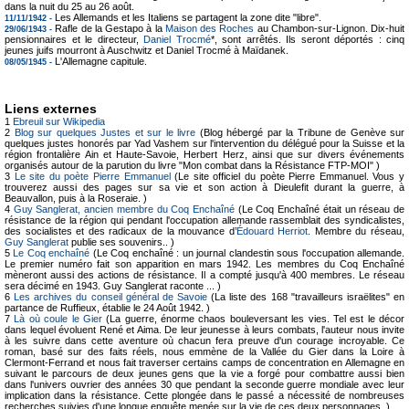
dans la nuit du 25 au 26 août.
Les Allemands et les Italiens se partagent la zone dite "libre".
11/11/1942 -
Rafle de la Gestapo à la
Maison des Roches
au Chambon-sur-Lignon. Dix-huit
29/06/1943 -
pensionnaires et le directeur,
Daniel Trocmé
*, sont arrêtés. Ils seront déportés : cinq
jeunes juifs mourront à Auschwitz et Daniel Trocmé à Maïdanek.
L'Allemagne capitule.
08/05/1945 -
Liens externes
1
Ebreuil sur Wikipedia
2
Blog sur quelques Justes et sur le livre
(Blog hébergé par la Tribune de Genève sur
quelques justes honorés par Yad Vashem sur l'intervention du délégué pour la Suisse et la
région frontalière Ain et Haute-Savoie, Herbert Herz, ainsi que sur divers événements
organisés autour de la parution du livre "Mon combat dans la Résistance FTP-MOI" )
3
Le site du poète Pierre Emmanuel
(Le site officiel du poète Pierre Emmanuel. Vous y
trouverez aussi des pages sur sa vie et son action à Dieulefit durant la guerre, à
Beauvallon, puis à la Roseraie. )
4
Guy Sanglerat, ancien membre du Coq Enchaîné
(Le Coq Enchaîné était un réseau de
résistance de la région qui pendant l'occupation allemande rassemblait des syndicalistes,
des socialistes et des radicaux de la mouvance d’
Édouard Herriot
. Membre du réseau,
Guy Sanglerat
publie ses souvenirs.. )
5
Le Coq enchaîné
(Le Coq enchaîné : un journal clandestin sous l'occupation allemande.
Le premier numéro fait son apparition en mars 1942. Les membres du Coq Enchaîné
mèneront aussi des actions de résistance. Il a compté jusqu'à 400 membres. Le réseau
sera décimé en 1943. Guy Sanglerat raconte ... )
6
Les archives du conseil général de Savoie
(La liste des 168 "travailleurs israëlites" en
partance de Ruffieux, établie le 24 Août 1942. )
7
Là où coule le Gier
(La guerre, énorme chaos bouleversant les vies. Tel est le décor
dans lequel évoluent René et Aima. De leur jeunesse à leurs combats, l'auteur nous invite
à les suivre dans cette aventure où chacun fera preuve d'un courage incroyable. Ce
roman, basé sur des faits réels, nous emmène de la Vallée du Gier dans la Loire à
Clermont-Ferrand et nous fait traverser certains camps de concentration en Allemagne en
suivant le parcours de deux jeunes gens que la vie a forgé pour combattre aussi bien
dans l'univers ouvrier des années 30 que pendant la seconde guerre mondiale avec leur
implication dans la résistance. Cette plongée dans le passé a nécessité de nombreuses
recherches suivies d'une longue enquête menée sur la vie de ces deux personnages. )