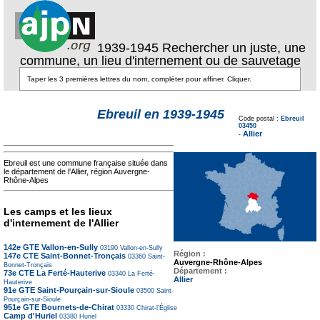
1939-1945 Rechercher un juste, une
commune, un lieu d'internement ou de sauvetage
Texte pour ecartement
Ebreuil en 1939-1945
lateral
Code postal :
Ebreuil
Texte pour
03450
ecartement lateral
Allier
-
Ebreuil est une commune française située dans
le département de l'Allier, région Auvergne-
Rhône-Alpes
Les camps et les lieux
d'internement de l'Allier
142e GTE Vallon-en-Sully
03190
Vallon-en-Sully
Région :
147e CTE Saint-Bonnet-Tronçais
03360
Saint-
Auvergne-Rhône-Alpes
Bonnet-Tronçais
Département :
73e CTE La Ferté-Hauterive
03340
La Ferté-
Allier
Hauterive
91e GTE Saint-Pourçain-sur-Sioule
03500
Saint-
Pourçain-sur-Sioule
951e GTE Bournets-de-Chirat
03330
Chirat-l'Église
Camp d'Huriel
03380
Huriel