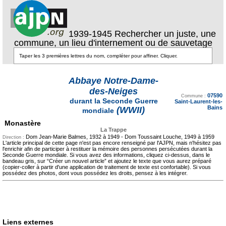
1939-1945 Rechercher un juste, une
commune, un lieu d'internement ou de sauvetage
Abbaye Notre-Dame-
des-Neiges
Texte pour ecartement
07590
lateral
Commune :
durant la Seconde Guerre
Saint-Laurent-les-
Bains
(WWII)
mondiale
Monastère
La Trappe
Dom Jean-Marie Balmes, 1932 à 1949 - Dom Toussaint Louche, 1949 à 1959
Direction :
L'article principal de cette page n'est pas encore renseigné par l'AJPN, mais n'hésitez pas
l'enrichir afin de participer à restituer la mémoire des personnes persécutées durant la
Seconde Guerre mondiale. Si vous avez des informations, cliquez ci-dessus, dans le
bandeau gris, sur “Créer un nouvel article” et ajoutez le texte que vous aurez préparé
(copier-coller à partir d'une application de traitement de texte est confortable). Si vous
possédez des photos, dont vous possédez les droits, pensez à les intégrer.
Liens externes