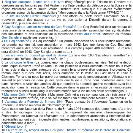
1
Blog sur quelques Justes et sur le livre
(Blog hébergé par la Tribune de Genève sur
quelques justes honorés par Yad Vashem sur l'intervention du délégué pour la Suisse et la
région frontalière Ain et Haute-Savoie, Herbert Herz, ainsi que sur divers événements
organisés autour de la parution du livre "Mon combat dans la Résistance FTP-MOI" )
2
Le site du poète Pierre Emmanuel
(Le site officiel du poète Pierre Emmanuel. Vous y
trouverez aussi des pages sur sa vie et son action à Dieulefit durant la guerre, à
Beauvallon, puis à la Roseraie. )
3
Guy Sanglerat, ancien membre du Coq Enchaîné
(Le Coq Enchaîné était un réseau de
résistance de la région qui pendant l'occupation allemande rassemblait des syndicalistes,
des socialistes et des radicaux de la mouvance d’
Édouard Herriot
. Membre du réseau,
Guy Sanglerat
publie ses souvenirs.. )
4
Le Coq enchaîné
(Le Coq enchaîné : un journal clandestin sous l'occupation allemande.
Le premier numéro fait son apparition en mars 1942. Les membres du Coq Enchaîné
mèneront aussi des actions de résistance. Il a compté jusqu'à 400 membres. Le réseau
sera décimé en 1943. Guy Sanglerat raconte ... )
5
Les archives du conseil général de Savoie
(La liste des 168 "travailleurs israëlites" en
partance de Ruffieux, établie le 24 Août 1942. )
6
Là où coule le Gier
(La guerre, énorme chaos bouleversant les vies. Tel est le décor
dans lequel évoluent René et Aima. De leur jeunesse à leurs combats, l'auteur nous invite
à les suivre dans cette aventure où chacun fera preuve d'un courage incroyable. Ce
roman, basé sur des faits réels, nous emmène de la Vallée du Gier dans la Loire à
Clermont-Ferrand et nous fait traverser certains camps de concentration en Allemagne en
suivant le parcours de deux jeunes gens que la vie a forgé pour combattre aussi bien
dans l'univers ouvrier des années 30 que pendant la seconde guerre mondiale avec leur
implication dans la résistance. Cette plongée dans le passé a nécessité de nombreuses
recherches suivies d'une longue enquête menée sur la vie de ces deux personnages. )
7
Marianne Cohn
(Page dédiée à Marianne Cohn et à ses compagnons de résistance. Un
mois avant d"être arrêtée, elle a sauvé ma tante Eva et mon père Maurice Finkelstein )
8
L'attentat de la Poterne du 8 mars 1944
(Page consacrée à l'ouvrage "L'attentat de la
Poterne, un drame au cœur de Clermont" (2015).
Cette étude sur l'attentat de la Poterne du 8 mars 1944 recoupe des documents d'archive
à des témoignages oraux et écrits. Elle reprend de manière chronologique les
évènements, de l'attentat de résistants sur un détachement allemands à l'immensité des
représailles qui ont suivi : incendie d'immeubles, nombreuses arrestations, déportations et
condamnations à mort. )
9
"Objectif Lyon !"
10
Laurent Neury, l'espoir au bout du pont. Histoire et mémoire de la filière de Douvaine,