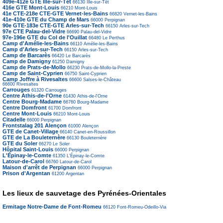
409e-412e GTE Ille-sur-Têt
66130
Ille-sur-Têt
416e GTE Mont-Louis
66210
Mont-Louis
41e CTE-218e CTE-GTE Vernet-les-Bains
66820
Vernet-les-Bains
41e-410e GTE du Champ de Mars
66000
Perpignan
90e GTE-183e CTE-GTE Arles-sur-Tech
66150
Arles-sur-Tech
97e CTE Palau-del-Vidre
66690
Palau-del-Vidre
97e-196e GTE du Col de l'Ouillat
66480
Le Perthus
Camp d'Amélie-les-Bains
66110
Amélie-les-Bains
Camp d'Arles-sur-Tech
66150
Arles-sur-Tech
Camp de Barcarès
66420
Le Barcarès
Camp de Damigny
61250
Damigny
Camp de Prats-de-Mollo
66230
Prats-de-Mollo-la-Preste
Camp de Saint-Cyprien
66750
Saint-Cyprien
Camp Joffre à Rivesaltes
66600
Salses-le-Château
66600
Rivesaltes
Carrouges
61320
Carrouges
Centre Athis-de-l'Orne
61430
Athis-de-l'Orne
Centre Bourg-Madame
66760
Bourg-Madame
Centre Domfront
61700
Domfront
Centre Mont-Louis
66210
Mont-Louis
Citadelle
66000
Perpignan
Frontstalag 201 Alençon
61000
Alençon
GTE de Canet-Village
66140
Canet-en-Roussillon
GTE de La Bouleternère
66130
Bouleternère
GTE du Soler
66270
Le Soler
Hôpital Saint-Louis
66000
Perpignan
L'Épinay-le-Comte
61350
L'Épinay-le-Comte
Latour-de-Carol
66760
Latour-de-Carol
Maison d'arrêt de Perpignan
66000
Perpignan
Prison d'Argentan
61200
Argentan
Les lieux de sauvetage des Pyrénées-Orientales
Ermitage Notre-Dame de Font-Romeu
66120
Font-Romeu-Odeillo-Via