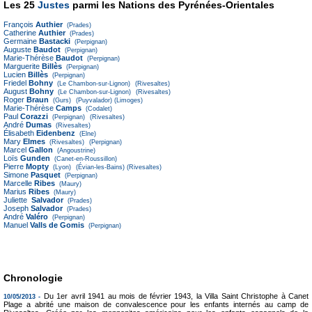
Les 25
Justes
parmi les Nations des Pyrénées-Orientales
François
Authier
(Prades)
Catherine
Authier
(Prades)
Germaine
Bastacki
(Perpignan)
Auguste
Baudot
(Perpignan)
Marie-Thérèse
Baudot
(Perpignan)
Marguerite
Billès
(Perpignan)
Lucien
Billès
(Perpignan)
Friedel
Bohny
(Le Chambon-sur-Lignon)
(Rivesaltes)
August
Bohny
(Le Chambon-sur-Lignon)
(Rivesaltes)
Roger
Braun
(Gurs)
(Puyvalador)
(Limoges)
Marie-Thérèse
Camps
(Codalet)
Paul
Corazzi
(Perpignan)
(Rivesaltes)
André
Dumas
(Rivesaltes)
Élisabeth
Eidenbenz
(Elne)
Mary
Elmes
(Rivesaltes)
(Perpignan)
Marcel
Gallon
(Angoustrine)
Loïs
Gunden
(Canet-en-Roussillon)
Pierre
Mopty
(Lyon)
(Évian-les-Bains)
(Rivesaltes)
Simone
Pasquet
(Perpignan)
Marcelle
Ribes
(Maury)
Marius
Ribes
(Maury)
Juliette
Salvador
(Prades)
Joseph
Salvador
(Prades)
André
Valéro
(Perpignan)
Manuel
Valls de Gomis
(Perpignan)
Chronologie
Du 1er avril 1941 au mois de février 1943, la Villa Saint Christophe à Canet
10/05/2013 -
Plage a abrité une maison de convalescence pour les enfants internés au camp de