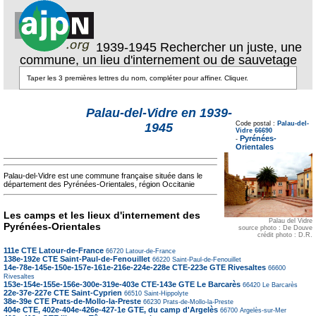
1939-1945 Rechercher un juste, une
commune, un lieu d'internement ou de sauvetage
Texte pour ecartement
Palau-del-Vidre en 1939-
lateral
Code postal :
Palau-del-
1945
Vidre 66690
Texte pour
Pyrénées-
-
ecartement lateral
Orientales
Palau-del-Vidre est une commune française située dans le
département des Pyrénées-Orientales, région Occitanie
Les camps et les lieux d'internement des
Palau del Vidre
Pyrénées-Orientales
source photo : De Douve
crédit photo : D.R.
111e CTE Latour-de-France
66720
Latour-de-France
138e-192e CTE Saint-Paul-de-Fenouillet
66220
Saint-Paul-de-Fenouillet
14e-78e-145e-150e-157e-161e-216e-224e-228e CTE-223e GTE Rivesaltes
66600
Rivesaltes
153e-154e-155e-156e-300e-319e-403e CTE-143e GTE Le Barcarès
66420
Le Barcarès
22e-37e-227e CTE Saint-Cyprien
66510
Saint-Hippolyte
38e-39e CTE Prats-de-Mollo-la-Preste
66230
Prats-de-Mollo-la-Preste
404e CTE, 402e-404e-426e-427-1e GTE, du camp d'Argelès
66700
Argelès-sur-Mer