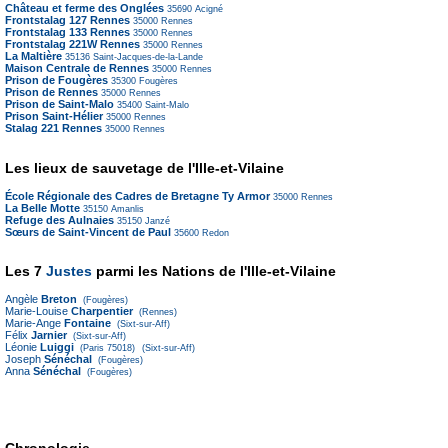
Château et ferme des Onglées
35690
Acigné
Frontstalag 127 Rennes
35000
Rennes
Frontstalag 133 Rennes
35000
Rennes
Frontstalag 221W Rennes
35000
Rennes
La Maltière
35136
Saint-Jacques-de-la-Lande
Maison Centrale de Rennes
35000
Rennes
Prison de Fougères
35300
Fougères
Prison de Rennes
35000
Rennes
Prison de Saint-Malo
35400
Saint-Malo
Prison Saint-Hélier
35000
Rennes
Stalag 221 Rennes
35000
Rennes
Les lieux de sauvetage de l'Ille-et-Vilaine
École Régionale des Cadres de Bretagne Ty Armor
35000
Rennes
La Belle Motte
35150
Amanlis
Refuge des Aulnaies
35150
Janzé
Sœurs de Saint-Vincent de Paul
35600
Redon
Les 7
Justes
parmi les Nations de l'Ille-et-Vilaine
Angèle
Breton
(Fougères)
Marie-Louise
Charpentier
(Rennes)
Marie-Ange
Fontaine
(Sixt-sur-Aff)
Félix
Jarnier
(Sixt-sur-Aff)
Léonie
Luiggi
(Paris 75018)
(Sixt-sur-Aff)
Joseph
Sénéchal
(Fougères)
Anna
Sénéchal
(Fougères)
Chronologie