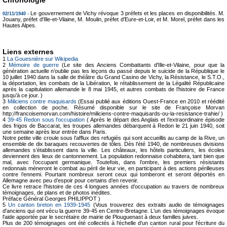
Le gouvernement de Vichy révoque 3 préfets et les places en disponibilités. M.
02/11/1940 -
Jouany, préfet d'Ille-et-Vilaine, M. Moulin, préfet d'Eure-et-Loir, et M. Morel, préfet dans les
Hautes Alpes.
Liens externes
1
La Gouesnière sur Wikipedia
2
Mémoire de guerre
(Le site des Anciens Combattants d'Ille-et-Vilaine, pour que la
génération actuelle n’oublie pas les leçons du passé depuis le suicide de la République le
10 juillet 1940 dans la salle de théâtre du Grand Casino de Vichy, la Résistance, le S.T.O.,
la déportation, les combats de la Libération, le rétablissement de la Légalité Républicaine
après la capitulation allemande le 8 mai 1945, et autres combats de l’histoire de France
jusqu’à ce jour. )
3
Miliciens contre maquisards
(Essai publié aux éditions Ouest-France en 2010 et réédité
en collection de poche. Résumé disponible sur le site de Françoise Morvan
http://francoisemorvan.com/histoire/miliciens-contre-maquisards-ou-la-resistance-trahie/ )
4
39-45 Redon sous l'occupation
( Après le départ des Anglais et l’extraordinaire épisode
des frigos de Baccarat, les troupes allemandes débarquent à Redon le 21 juin 1940, soit
une semaine après leur entrée dans Paris.
Notre petite ville croule sous l’afflux des refugiés qui sont accueillis au camp de la Rive, un
ensemble de dix baraques recouvertes de tôles. Dès l’été 1940, de nombreuses divisions
allemandes s’établissent dans la ville. Les châteaux, les hôtels particuliers, les écoles
deviennent des lieux de cantonnement. La population redonnaise cohabitera, tant bien que
mal, avec l’occupant germanique. Toutefois, dans l’ombre, les premiers résistants
redonnais mèneront le combat au péril de leur vie, en participant à des actions périlleuses
contre l’ennemi. Pourtant nombreux seront ceux qui tomberont et seront déportés en
Allemagne avec peu d’espoir pour certains d’en revenir.
Ce livre retrace l’histoire de ces 4 longues années d’occupation au travers de nombreux
témoignages, de plans et de photos inédites.
Préface Général Georges PHILIPPOT )
5
Un canton breton en 1939-1945
(Vous trouverez des extraits audio de témoignages
d'anciens qui ont vécu la guerre 39-45 en Centre-Bretagne. L'un des témoignages évoque
l'aide apportée par le secrétaire de mairie de Plouguenast à deux familles juives.
Plus de 200 témoignages ont été collectés à l'échelle d'un canton rural pour l'écriture du