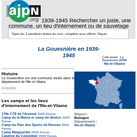
1939-1945 Rechercher un juste, une
commune, un lieu d'internement ou de sauvetage
La Gouesnière en 1939-
Texte pour ecartement
1945
lateral
Code postal :
La
Texte pour
Gouesnière 35350
ecartement lateral
Ille-et-Vilaine
-
Histoire
La Gouesnière est une commune située dans le
département de l'Ille-et-Vilaine.
02/06/2009
Les camps et les lieux
d'internement de l'Ille-et-Vilaine
170e CTE de l'Arsenal
Région :
35000
Rennes
Camp de la Marne et camp de Verdun
Bretagne
35000
Département :
Rennes
Camp du Parc des Sports de Rennes
Ille-et-Vilaine
35000
Rennes
Camp Margueritte
35000
Rennes
Caserne du Colombier
35000
Rennes