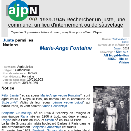
1939-1945 Rechercher un juste, une
commune, un lieu d'internement ou de sauvetage
Juste
parmi les
Dossier
Yad Vashem
:
13631
Nations
Remise de la médaille de
Marie-Ange Fontaine
Juste
:
2018
Sixt-sur-
Sauvetage :
Aff Noyal-le-Hos
35550
-
Ille-et-
Vilaine
Agricultrice
Profession:
Catholique
Religion :
Jarnier
Nom de naissance:
Fontaine
Nom d'épouse:
10/01/1903
Date de naissance:
30/12/1989
Date de décès:
Notice
Félix Jarnier
* et sa soeur
Marie-Ange veuve Fontaine
*, sont
agriculteurs à Noyal-le-Hos, un hameau de la commune de
Sixt-sur-Aff
. Aidés de leur soeur
Léonie veuve Luiggi
* qui
habite Paris, ils vont sauver
Simon Grunsztajn
.
Benjamin Grunsztajn
, né en 1896 à Brzeziny en Pologne et
son épouse
Rana
née en 1906 à Lodz ont deux enfants :
Régine
née à Paris en 1927 et
Simon
né en 1930 à Paris.
La famille Grunsztajn habite boulevard Barbès à Paris dans le
18e arrondissement.
Benjamin Grunsztajn
est tailleur.
En septembre 1939,
Benjamin Grunsztajn
et son frère Herzl