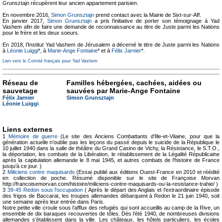
Grunsztajn récupèrent leur ancien appartement parisien.
En novembre 2016,
Simon Grunsztajn
prend contact avec la Mairie de Sixt-sur-Aff.
En janvier 2017,
Simon Grunsztajn
a pris l’initiative de porter son témoignage à Yad
Vashem afin de faire une demande de reconnaissance au titre de Juste parmi les Nations
pour le frère et les deux soeurs.
En 2018, l’Institut Yad Vashem de Jérusalem a décerné le titre de Juste parmi les Nations
à
Léonie Luiggi
*, à
Marie-Ange Fontaine
* et à
Félix Jarnier
*.
Lien vers le Comité français pour Yad Vashem
Réseau de
Familles hébergées, cachées, aidées ou
sauvetage
sauvées par Marie-Ange Fontaine
Félix Jarnier
Simon Grunsztajn
Léonie Luiggi
Liens externes
1
Mémoire de guerre
(Le site des Anciens Combattants d'Ille-et-Vilaine, pour que la
génération actuelle n’oublie pas les leçons du passé depuis le suicide de la République le
10 juillet 1940 dans la salle de théâtre du Grand Casino de Vichy, la Résistance, le S.T.O.,
la déportation, les combats de la Libération, le rétablissement de la Légalité Républicaine
après la capitulation allemande le 8 mai 1945, et autres combats de l’histoire de France
jusqu’à ce jour. )
2
Miliciens contre maquisards
(Essai publié aux éditions Ouest-France en 2010 et réédité
en collection de poche. Résumé disponible sur le site de Françoise Morvan
http://francoisemorvan.com/histoire/miliciens-contre-maquisards-ou-la-resistance-trahie/ )
3
39-45 Redon sous l'occupation
( Après le départ des Anglais et l’extraordinaire épisode
des frigos de Baccarat, les troupes allemandes débarquent à Redon le 21 juin 1940, soit
une semaine après leur entrée dans Paris.
Notre petite ville croule sous l’afflux des refugiés qui sont accueillis au camp de la Rive, un
ensemble de dix baraques recouvertes de tôles. Dès l’été 1940, de nombreuses divisions
allemandes s’établissent dans la ville. Les châteaux, les hôtels particuliers, les écoles