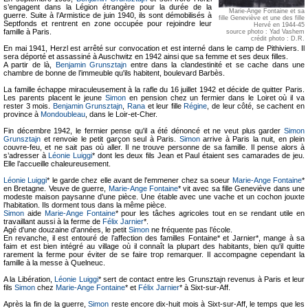
s’engagent dans la Légion étrangère pour la durée de la
Marie-Ange Fontaine et sa
guerre. Suite à l’Armistice de juin 1940, ils sont démobilisés à
fille Geneviève et une des fille
Septfonds et rentrent en zone occupée pour rejoindre leur
Hervé en 1944-45
famille à Paris.
source photo : Yad Vashem
crédit photo : D.R.
En mai 1941, Herzl est arrêté sur convocation et est interné dans le camp de Pithiviers. Il
sera déporté et assassiné à Auschwitz en 1942 ainsi que sa femme et ses deux filles.
A partir de là,
Benjamin Grunsztajn
entre dans la clandestinité et se cache dans une
chambre de bonne de l’immeuble qu'ils habitent, boulevard Barbès.
La famille échappe miraculeusement à la rafle du 16 juillet 1942 et décide de quitter Paris.
Les parents placent le jeune
Simon
en pension chez un fermier dans le Loiret où il va
rester 3 mois.
Benjamin Grunsztajn
,
Rana
et leur fille
Régine
, de leur côté, se cachent en
province à
Mondoubleau
, dans le Loir-et-Cher.
Fin décembre 1942, le fermier pense qu'il a été dénoncé et ne veut plus garder
Simon
Grunsztajn
et renvoie le petit garçon seul à Paris.
Simon
arrive à Paris la nuit, en plein
couvre-feu, et ne sait pas où aller. Il ne trouve personne de sa famille. Il pense alors à
s’adresser à
Léonie Luiggi
* dont les deux fils Jean et Paul étaient ses camarades de jeu.
Elle l’accueille chaleureusement.
Léonie Luiggi
* le garde chez elle avant de l'emmener chez sa soeur
Marie-Ange Fontaine
*
en Bretagne. Veuve de guerre,
Marie-Ange Fontaine
* vit avec sa fille Geneviève dans une
modeste maison paysanne d’une pièce. Une étable avec une vache et un cochon jouxte
l’habitation. Ils dorment tous dans la même pièce.
Simon
aide
Marie-Ange Fontaine
* pour les tâches agricoles tout en se rendant utile en
travaillant aussi à la ferme de
Félix Jarnier
*.
Agé d'une douzaine d'années, le petit
Simon
ne fréquente pas l’école.
En revanche, il est entouré de l’affection des familles Fontaine* et Jarnier*, mange à sa
faim et est bien intégré au village où il connaît la plupart des habitants, bien qu'il quitte
rarement la ferme pour éviter de se faire trop remarquer. Il accompagne cependant la
famille à la messe à Quelneuc.
A la Libération,
Léonie Luiggi
* sert de contact entre les Grunsztajn revenus à Paris et leur
fils
Simon
chez
Marie-Ange Fontaine
* et
Félix Jarnier
* à Sixt-sur-Aff.
Après la fin de la guerre,
Simon
reste encore dix-huit mois à Sixt-sur-Aff, le temps que les