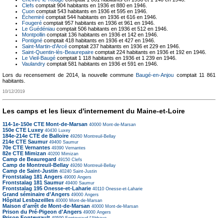
Clefs
comptait 904 habitants en 1936 et 880 en 1946.
Cuon
comptait 543 habitants en 1936 et 595 en 1946.
Échemiré
comptait 544 habitants en 1936 et 616 en 1946.
Fougeré
comptait 957 habitants en 1936 et 961 en 1946.
Le Guédéniau
comptait 506 habitants en 1936 et 512 en 1946.
Montpollin
comptait 136 habitants en 1936 et 142 en 1946.
Pontigné
comptait 418 habitants en 1936 et 427 en 1946.
Saint-Martin-d'Arcé
comptait 237 habitants en 1936 et 229 en 1946.
Saint-Quentin-lès-Beaurepaire
comptait 224 habitants en 1936 et 192 en 1946.
Le Vieil-Baugé
comptait 1 118 habitants en 1936 et 1 239 en 1946.
Vaulandry
comptait 581 habitants en 1936 et 591 en 1946.
Lors du recensement de 2014, la nouvelle commune
Baugé-en-Anjou
comptait 11 861
habitants.
10/12/2019
Les camps et les lieux d'internement du Maine-et-Loire
114-1e-150e CTE Mont-de-Marsan
40000
Mont-de-Marsan
150e CTE Luxey
40430
Luxey
184e-214e CTE de Balloire
49260
Montreuil-Bellay
214e CTE Saumur
49400
Saumur
70e CTE Vernantes
49390
Vernantes
82e CTE Mimizan
40200
Mimizan
Camp de Beauregard
49150
Clefs
Camp de Montreuil-Bellay
49260
Montreuil-Bellay
Camp de Saint-Justin
40240
Saint-Justin
Frontstalag 181 Angers
49000
Angers
Frontstalag 181 Saumur
49400
Saumur
Frontstalag 195 Onesse-et-Laharie
40110
Onesse-et-Laharie
Grand séminaire d'Angers
49000
Angers
Hôpital Lesbazeilles
40000
Mont-de-Marsan
Maison d'arrêt de Mont-de-Marsan
40000
Mont-de-Marsan
Prison du Pré-Pigeon d'Angers
49000
Angers
Prison Fontevrault