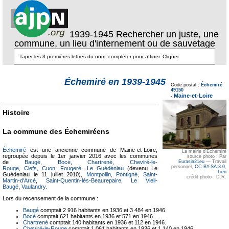
1939-1945 Rechercher un juste, une
commune, un lieu d'internement ou de sauvetage
Texte pour ecartement
Échemiré en 1939-1945
lateral
Code postal :
Échemiré
Texte pour
49150
ecartement lateral
Maine-et-Loire
-
Histoire
La commune des Échemiréens
Échemiré
est une ancienne commune de Maine-et-Loire,
La mairie d'Échemiré
regroupée depuis le 1er janvier 2016 avec les communes
source photo : Par
de
Baugé
,
Bocé
,
Chartrené
,
Cheviré-le-
Eurasia21eu
—
Travail
personnel
,
CC BY-SA 3.0
,
Rouge
,
Clefs
,
Cuon
,
Fougeré
,
Le Guédéniau
(devenu Le
Lien
Guédeniau le 11 juillet 2010),
Montpollin
,
Pontigné
,
Saint-
crédit photo : D.R.
Martin-d'Arcé
,
Saint-Quentin-lès-Beaurepaire
,
Le Vieil-
Baugé
,
Vaulandry
.
Lors du recensement de la commune :
Baugé
comptait 2 916 habitants en 1936 et 3 484 en 1946.
Bocé
comptait 621 habitants en 1936 et 571 en 1946.
Chartrené
comptait 140 habitants en 1936 et 112 en 1946.
Cheviré-le-Rouge
comptait 1 061 habitants en 1936 et 1 140 en 1946.