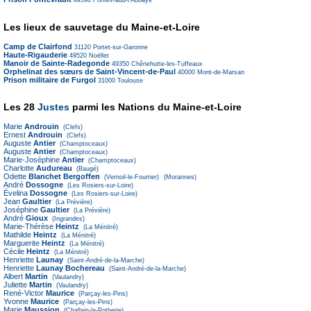
49590
Fontevraud-l'Abbaye
Les lieux de sauvetage du Maine-et-Loire
Camp de Clairfond
31120
Portet-sur-Garonne
Haute-Rigauderie
49520
Noëllet
Manoir de Sainte-Radegonde
49350
Chênehutte-les-Tuffeaux
Orphelinat des sœurs de Saint-Vincent-de-Paul
40000
Mont-de-Marsan
Prison militaire de Furgol
31000
Toulouse
Les 28
Justes
parmi les Nations du Maine-et-Loire
Marie
Androuin
(Clefs)
Ernest
Androuin
(Clefs)
Auguste
Antier
(Champtoceaux)
Auguste
Antier
(Champtoceaux)
Marie-Joséphine
Antier
(Champtoceaux)
Charlotte
Audureau
(Baugé)
Odette
Blanchet Bergoffen
(Vernoil-le-Fourrier)
(Morannes)
André
Dossogne
(Les Rosiers-sur-Loire)
Évelina
Dossogne
(Les Rosiers-sur-Loire)
Jean
Gaultier
(La Prévière)
Joséphine
Gaultier
(La Prévière)
André
Gioux
(Ingrandes)
Marie-Thérèse
Heintz
(La Ménitré)
Mathilde
Heintz
(La Ménitré)
Marguerite
Heintz
(La Ménitré)
Cécile
Heintz
(La Ménitré)
Henriette
Launay
(Saint-André-de-la-Marche)
Henriette
Launay Bochereau
(Saint-André-de-la-Marche)
Albert
Martin
(Vaulandry)
Juliette
Martin
(Vaulandry)
René-Victor
Maurice
(Parçay-les-Pins)
Yvonne
Maurice
(Parçay-les-Pins)
Marie
Maussion
(Challain-la-Potherie)