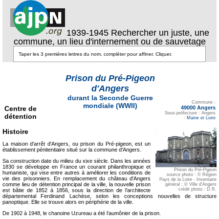
1939-1945 Rechercher un juste, une
commune, un lieu d'internement ou de sauvetage
Prison du Pré-Pigeon
d'Angers
durant la Seconde Guerre
Texte pour ecartement
lateral
Commune :
mondiale (WWII)
Centre de
49000 Angers
Sous-préfecture : Angers
détention
-
Maine et Loire
Histoire
La maison d'arrêt d'Angers, ou prison du Pré-pigeon, est un
établissement pénitentiaire situé sur la commune d'Angers.
Sa construction date du milieu du xixe siècle. Dans les années
1830 se développe en France un courant philanthropique et
Prison du Pré-Pigeon
humaniste, qui vise entre autres à améliorer les conditions de
source photo : © Région
vie des prisonniers. En remplacement du château d'Angers
Pays de la Loire - Inventaire
comme lieu de détention principal de la ville, la nouvelle prison
général ; © Ville d'Angers
crédit photo : D.R.
est bâtie de 1852 à 1856, sous la direction de l'architecte
départemental Ferdinand Lachèse, selon les conceptions nouvelles de structure
panoptique. Elle se trouve alors en périphérie de la ville.
De 1902 à 1948, le chanoine Uzureau a été l’aumônier de la prison.