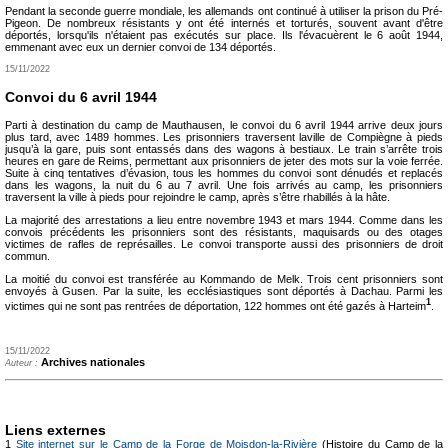
Pendant la seconde guerre mondiale, les allemands ont continué à utiliser la prison du Pré-
Pigeon. De nombreux résistants y ont été internés et torturés, souvent avant d'être
déportés, lorsqu'ils n'étaient pas exécutés sur place. Ils l'évacuèrent le 6 août 1944,
emmenant avec eux un dernier convoi de 134 déportés.
15/11/2022
Convoi du 6 avril 1944
Parti à destination du camp de Mauthausen, le convoi du 6 avril 1944 arrive deux jours
plus tard, avec 1489 hommes. Les prisonniers traversent laville de Compiègne à pieds
jusqu’à la gare, puis sont entassés dans des wagons à bestiaux. Le train s’arrête trois
heures en gare de Reims, permettant aux prisonniers de jeter des mots sur la voie ferrée.
Suite à cinq tentatives d’évasion, tous les hommes du convoi sont dénudés et replacés
dans les wagons, la nuit du 6 au 7 avril. Une fois arrivés au camp, les prisonniers
traversent la ville à pieds pour rejoindre le camp, après s’être rhabillés à la hâte.
La majorité des arrestations a lieu entre novembre 1943 et mars 1944. Comme dans les
convois précédents les prisonniers sont des résistants, maquisards ou des otages
victimes de rafles de représailles. Le convoi transporte aussi des prisonniers de droit
commun.
La moitié du convoi est transférée au Kommando de Melk. Trois cent prisonniers sont
envoyés à Gusen. Par la suite, les ecclésiastiques sont déportés à Dachau. Parmi les
1
victimes qui ne sont pas rentrées de déportation, 122 hommes ont été gazés à Harteim
.
15/11/2022
Archives nationales
Auteur :
Liens externes
1
Site internet sur le Camp de la Forge de Moisdon-la-Rivière
(Histoire du Camp de la