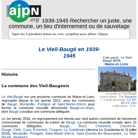
1939-1945 Rechercher un juste, une
commune, un lieu d'internement ou de sauvetage
Le Vieil-Baugé en 1939-
Texte pour ecartement
1945
lateral
Code postal :
Le Vieil-
Texte pour
Baugé 49150
ecartement lateral
Maine-et-Loire
-
Histoire
La commune des Vieil-Baugeois
La mairie du Vieil-Baugé
Le Vieil-Baugé
est une ancienne commune de Maine-et-Loire,
source photo : Par
Skouame
—
Travail personnel
,
CC BY-
regroupée depuis le 1er janvier 2013, avec les communes
SA 3.0
,
Lien
de
Baugé
,
Montpollin
,
Pontigné
et
Saint-Martin-d'Arcé
pour
crédit photo : D.R.
former la commune nouvelle dénommée
Baugé-en-Anjou
,
dont
Baugé
constitue une commune déléguée.
Le 1er janvier 2016, ce regroupement est étendu aux neuf autres communes de l'ancienne
communauté de communes du canton de
Baugé
. La commune nouvelle compte alors 15
communes déléguées :
Baugé
,
Bocé
,
Chartrené
,
Cheviré-le-
Rouge
,
Clefs
,
Cuon
,
Échemiré
,
Fougeré
,
Le Guédéniau
(devenu Le Guédeniau le 11 juillet
2010),
Montpollin
,
Pontigné
,
Saint-Martin-d'Arcé
,
Saint-Quentin-lès-Beaurepaire
,
Le Vieil-
Baugé
,
Vaulandry
.