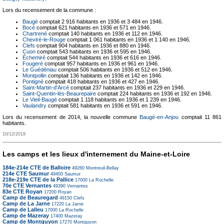
Lors du recensement de la commune :
Baugé
comptait 2 916 habitants en 1936 et 3 484 en 1946.
Bocé
comptait 621 habitants en 1936 et 571 en 1946.
Chartrené
comptait 140 habitants en 1936 et 112 en 1946.
Cheviré-le-Rouge
comptait 1 061 habitants en 1936 et 1 140 en 1946.
Clefs
comptait 904 habitants en 1936 et 880 en 1946.
Cuon
comptait 543 habitants en 1936 et 595 en 1946.
Échemiré
comptait 544 habitants en 1936 et 616 en 1946.
Fougeré
comptait 957 habitants en 1936 et 961 en 1946.
Le Guédéniau
comptait 506 habitants en 1936 et 512 en 1946.
Montpollin
comptait 136 habitants en 1936 et 142 en 1946.
Pontigné
comptait 418 habitants en 1936 et 427 en 1946.
Saint-Martin-d'Arcé
comptait 237 habitants en 1936 et 229 en 1946.
Saint-Quentin-lès-Beaurepaire
comptait 224 habitants en 1936 et 192 en 1946.
Le Vieil-Baugé
comptait 1 118 habitants en 1936 et 1 239 en 1946.
Vaulandry
comptait 581 habitants en 1936 et 591 en 1946.
Lors du recensement de 2014, la nouvelle commune
Baugé-en-Anjou
comptait 11 861
habitants.
10/12/2019
Les camps et les lieux d'internement du Maine-et-Loire
184e-214e CTE de Balloire
49260
Montreuil-Bellay
214e CTE Saumur
49400
Saumur
218e-219e CTE de la Pallice
17000
La Rochelle
70e CTE Vernantes
49390
Vernantes
83e CTE Royan
17200
Royan
Camp de Beauregard
49150
Clefs
Camp de La Jarne
17220
La Jarne
Camp de Lalleu
17000
La Rochelle
Camp de Mazeray
17400
Mazeray
Camp de Montguyon
17270
Montguyon