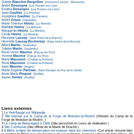
Odette
Blanchet Bergoffen
(Vernoil-le-Fourrier)
(Morannes)
André
Dossogne
(Les Rosiers-sur-Loire)
Évelina
Dossogne
(Les Rosiers-sur-Loire)
Jean
Gaultier
(La Prévière)
Joséphine
Gaultier
(La Prévière)
André
Gioux
(Ingrandes)
Marie-Thérèse
Heintz
(La Ménitré)
Mathilde
Heintz
(La Ménitré)
Marguerite
Heintz
(La Ménitré)
Cécile
Heintz
(La Ménitré)
Henriette
Launay
(Saint-André-de-la-Marche)
Henriette
Launay Bochereau
(Saint-André-de-la-Marche)
Albert
Martin
(Vaulandry)
Juliette
Martin
(Vaulandry)
René-Victor
Maurice
(Parçay-les-Pins)
Yvonne
Maurice
(Parçay-les-Pins)
Marie
Maussion
(Challain-la-Potherie)
René
Maussion
(Challain-la-Potherie)
Jean
Meunier
(Angers)
Marie-Eugénie
Pacteau
(Saint-Georges-du-Puy-de-la-Garde)
Anne-Marie
Pinguet
(Noëllet)
Xavier
Terrien
(Noëllet)
Liens externes
1
Le Vieil-Baugé sur Wikipedia
2
Site internet sur le Camp de la Forge de Moisdon-la-Rivière
(Histoire du Camp de la
Forge de Moisdon-la-Rivière. )
3
Le camp de Beauregard à Clefs
(Site personnel en cours de réalisation )
4
Site Communal
(Site officiel de la Mairie de Draché )
5
A Bléré, la ligne de démarcation est toujours dans les mémoires
(Cet article résume bien
la position de Bléré et le role heroique de ses habitants Journal La Nouvelle République. 25