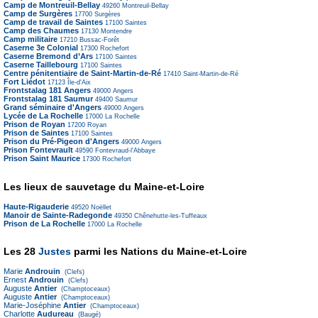
Camp de Montreuil-Bellay
49260
Montreuil-Bellay
Camp de Surgères
17700
Surgères
Camp de travail de Saintes
17100
Saintes
Camp des Chaumes
17130
Montendre
Camp militaire
17210
Bussac-Forêt
Caserne 3e Colonial
17300
Rochefort
Caserne Bremond d’Ars
17100
Saintes
Caserne Taillebourg
17100
Saintes
Centre pénitentiaire de Saint-Martin-de-Ré
17410
Saint-Martin-de-Ré
Fort Liédot
17123
Île-d'Aix
Frontstalag 181 Angers
49000
Angers
Frontstalag 181 Saumur
49400
Saumur
Grand séminaire d'Angers
49000
Angers
Lycée de La Rochelle
17000
La Rochelle
Prison de Royan
17200
Royan
Prison de Saintes
17100
Saintes
Prison du Pré-Pigeon d'Angers
49000
Angers
Prison Fontevrault
49590
Fontevraud-l'Abbaye
Prison Saint Maurice
17300
Rochefort
Les lieux de sauvetage du Maine-et-Loire
Haute-Rigauderie
49520
Noëllet
Manoir de Sainte-Radegonde
49350
Chênehutte-les-Tuffeaux
Prison de La Rochelle
17000
La Rochelle
Les 28
Justes
parmi les Nations du Maine-et-Loire
Marie
Androuin
(Clefs)
Ernest
Androuin
(Clefs)
Auguste
Antier
(Champtoceaux)
Auguste
Antier
(Champtoceaux)
Marie-Joséphine
Antier
(Champtoceaux)
Charlotte
Audureau
(Baugé)