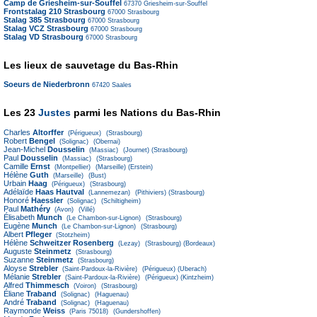
Camp de Griesheim-sur-Souffel
67370
Griesheim-sur-Souffel
Frontstalag 210 Strasbourg
67000
Strasbourg
Stalag 385 Strasbourg
67000
Strasbourg
Stalag VCZ Strasbourg
67000
Strasbourg
Stalag VD Strasbourg
67000
Strasbourg
Les lieux de sauvetage du Bas-Rhin
Soeurs de Niederbronn
67420
Saales
Les 23
Justes
parmi les Nations du Bas-Rhin
Charles
Altorffer
(Périgueux)
(Strasbourg)
Robert
Bengel
(Solignac)
(Obernai)
Jean-Michel
Dousselin
(Massiac)
(Journet)
(Strasbourg)
Paul
Dousselin
(Massiac)
(Strasbourg)
Camille
Ernst
(Montpellier)
(Marseille)
(Erstein)
Hélène
Guth
(Marseille)
(Bust)
Urbain
Haag
(Périgueux)
(Strasbourg)
Adélaïde
Haas Hautval
(Lannemezan)
(Pithiviers)
(Strasbourg)
Honoré
Haessler
(Solignac)
(Schiltigheim)
Paul
Mathéry
(Avon)
(Villé)
Élisabeth
Munch
(Le Chambon-sur-Lignon)
(Strasbourg)
Eugène
Munch
(Le Chambon-sur-Lignon)
(Strasbourg)
Albert
Pfleger
(Stotzheim)
Hélène
Schweitzer Rosenberg
(Lezay)
(Strasbourg)
(Bordeaux)
Auguste
Steinmetz
(Strasbourg)
Suzanne
Steinmetz
(Strasbourg)
Aloyse
Strebler
(Saint-Pardoux-la-Rivière)
(Périgueux)
(Uberach)
Mélanie
Strebler
(Saint-Pardoux-la-Rivière)
(Périgueux)
(Kintzheim)
Alfred
Thimmesch
(Voiron)
(Strasbourg)
Éliane
Traband
(Solignac)
(Haguenau)
André
Traband
(Solignac)
(Haguenau)
Raymonde
Weiss
(Paris 75018)
(Gundershoffen)