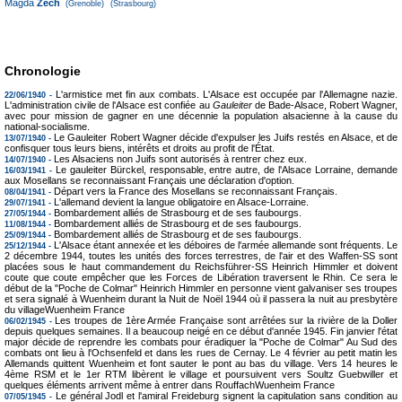
Magda
Zech
(Grenoble)
(Strasbourg)
Chronologie
L'armistice met fin aux combats. L'Alsace est occupée par l'Allemagne nazie.
22/06/1940 -
L'administration civile de l'Alsace est confiée au
Gauleiter
de Bade-Alsace, Robert Wagner,
avec pour mission de gagner en une décennie la population alsacienne à la cause du
national-socialisme.
Le Gauleiter Robert Wagner décide d'expulser les Juifs restés en Alsace, et de
13/07/1940 -
confisquer tous leurs biens, intérêts et droits au profit de l'État.
Les Alsaciens non Juifs sont autorisés à rentrer chez eux.
14/07/1940 -
Le gauleiter Bürckel, responsable, entre autre, de l'Alsace Lorraine, demande
16/03/1941 -
aux Mosellans se reconnaissant Français une déclaration d'option.
Départ vers la France des Mosellans se reconnaissant Français.
08/04/1941 -
L'allemand devient la langue obligatoire en Alsace-Lorraine.
29/07/1941 -
Bombardement alliés de Strasbourg et de ses faubourgs.
27/05/1944 -
Bombardement alliés de Strasbourg et de ses faubourgs.
11/08/1944 -
Bombardement alliés de Strasbourg et de ses faubourgs.
25/09/1944 -
L'Alsace étant annexée et les déboires de l'armée allemande sont fréquents. Le
25/12/1944 -
2 décembre 1944, toutes les unités des forces terrestres, de l'air et des Waffen-SS sont
placées sous le haut commandement du Reichsführer-SS Heinrich Himmler et doivent
coute que coute empêcher que les Forces de Libération traversent le Rhin. Ce sera le
début de la "Poche de Colmar" Heinrich Himmler en personne vient galvaniser ses troupes
et sera signalé à Wuenheim durant la Nuit de Noël 1944 où il passera la nuit au presbytère
du villageWuenheim France
Les troupes de 1ère Armée Française sont arrêtées sur la rivière de la Doller
06/02/1945 -
depuis quelques semaines. Il a beaucoup neigé en ce début d'année 1945. Fin janvier l'état
major décide de reprendre les combats pour éradiquer la "Poche de Colmar" Au Sud des
combats ont lieu à l'Ochsenfeld et dans les rues de Cernay. Le 4 février au petit matin les
Allemands quittent Wuenheim et font sauter le pont au bas du village. Vers 14 heures le
4ème RSM et le 1er RTM libèrent le village et poursuivent vers Soultz Guebwiller et
quelques éléments arrivent même à entrer dans RouffachWuenheim France
Le général Jodl et l'amiral Freideburg signent la capitulation sans condition au
07/05/1945 -