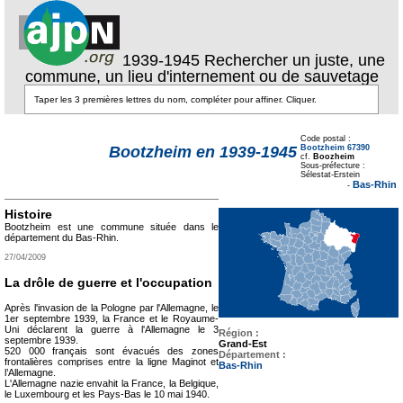
1939-1945 Rechercher un juste, une
commune, un lieu d'internement ou de sauvetage
Texte pour ecartement
lateral
Code postal :
Bootzheim 67390
Bootzheim en 1939-1945
cf.
Boozheim
Sous-préfecture :
Texte pour
Sélestat-Erstein
ecartement lateral
Bas-Rhin
-
Histoire
Bootzheim est une commune située dans le
département du Bas-Rhin.
27/04/2009
La drôle de guerre et l'occupation
Après l'invasion de la Pologne par l'Allemagne, le
1er septembre 1939, la France et le Royaume-
Uni déclarent la guerre à l'Allemagne le 3
Région :
septembre 1939.
Grand-Est
520 000 français sont évacués des zones
Département :
frontalières comprises entre la ligne Maginot et
Bas-Rhin
l’Allemagne.
L'Allemagne nazie envahit la France, la Belgique,
le Luxembourg et les Pays-Bas le 10 mai 1940.