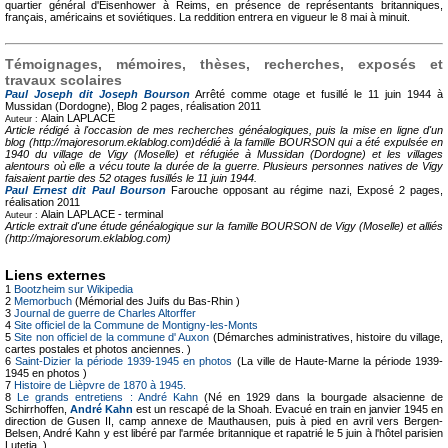
quartier général d'Eisenhower à Reims, en présence de représentants britanniques,
français, américains et soviétiques. La reddition entrera en vigueur le 8 mai à minuit.
Témoignages, mémoires, thèses, recherches, exposés et
travaux scolaires
Paul Joseph dit Joseph Bourson
Arrêté comme otage et fusillé le 11 juin 1944 à
Mussidan (Dordogne), Blog
2 pages, réalisation 2011
Alain LAPLACE
Auteur :
Article rédigé à l'occasion de mes recherches généalogiques, puis la mise en ligne d'un
blog (http://majoresorum.eklablog.com)dédié à la famille BOURSON qui a été expulsée en
1940 du village de Vigy (Moselle) et réfugiée à Mussidan (Dordogne) et les villages
alentours où elle a vécu toute la durée de la guerre. Plusieurs personnes natives de Vigy
faisaient partie des 52 otages fusillés le 11 juin 1944.
Paul Ernest dit Paul Bourson
Farouche opposant au régime nazi, Exposé
2 pages,
réalisation 2011
Alain LAPLACE -
terminal
Auteur :
Article extrait d'une étude généalogique sur la famille BOURSON de Vigy (Moselle) et alliés
(http://majoresorum.eklablog.com)
Liens externes
1
Bootzheim sur Wikipedia
2
Memorbuch
(Mémorial des Juifs du Bas-Rhin )
3
Journal de guerre de Charles Altorffer
4
Site officiel de la Commune de Montigny-les-Monts
5
Site non officiel de la commune d' Auxon
(Démarches administratives, histoire du village,
cartes postales et photos anciennes. )
6
Saint-Dizier la période 1939-1945 en photos
(La ville de Haute-Marne la période 1939-
1945 en photos )
7
Histoire de Lièpvre de 1870 à 1945.
8
Le grands entretiens : André Kahn
(Né en 1929 dans la bourgade alsacienne de
Schirrhoffen,
André Kahn
est un rescapé de la Shoah. Evacué en train en janvier 1945 en
direction de Gusen II, camp annexe de Mauthausen, puis à pied en avril vers Bergen-
Belsen, André Kahn y est libéré par l'armée britannique et rapatrié le 5 juin à l'hôtel parisien
Lutetia. )