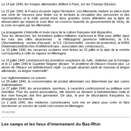
Le 14 juin 1940, les troupes allemandes défilent à Paris, sur les Champs-Elysées.
Le 22 juin 1940, la France écrasée signe l'Armistice. Les Allemands mettent en place toute
une série de mesures pour limiter sur le territoire la circulation des personnes et des
marchandises et le trafic postal entre deux grandes zones délimitées par la ligne de
démarcation qui sépare la zone libre où s’exerce l’autorité du gouvernement de Vichy, de
la zone occupée par les Allemands.
La propagande s'intensifie et toute trace de la culture française doit disparaître.
Tous les dimanches, les formations politico-militaires traversent le Rhin pour défiler dans
les rues des villes alsaciennes : la
Hitlerjugend
(jeunesse hitlérienne), la S.A.
(
Sturmabteilung
: section d’assaut) , la S.S. (
Schutzstaffel
: section de protection), la NSKK
(
Nationalsoziolistisches Kraftfahrerkrops
: association des conducteurs)....
Le 10 juillet 1940, les vacances scolaires sont fixées au 15 juillet et la date de la rentrée
correspondra à celle en vigueur en Allemagne.
Le 15 juillet 1940 commencent les premières expulsions de Juifs, réalisées par la Gestapo
et le 17 juillet 1940 le
Gauleiter
Wagner déclare "
le problème de l’Alsace n’existe plus. Le
destin de l’Alsace est définitivement réglé. Le peuple alsacien parle de nouveau la langue
allemande, sa langue maternelle
".
Les réglementations se suivent.
Le 26 juillet 1940, la consommation de produit alimentaire est déterminée par des cartes
d'alimentations.
Le 27 juillet 1940, les associations sportives, à caractère confessionnel ou politique sont
interdites. Pour les autres associations, elle doivent se déclarer à l'administration civile et
leur nom français doit être germanisé. De plus, le port de décorations françaises ou
étrangères est interdit.
Le 2 août 1940, des médecins commissaires sont mis en place pour créer et faire
fonctionner un service de santé civil comme en Allemagne.
27/04/2009
Les camps et les lieux d'internement du Bas-Rhin