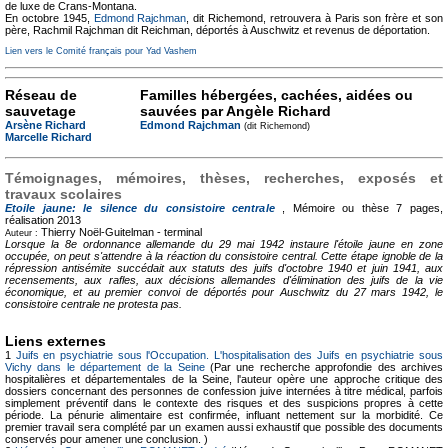
de luxe de Crans-Montana.
En octobre 1945,
Edmond Rajchman
, dit Richemond, retrouvera à Paris son frère et son
père, Rachmil Rajchman dit Reichman, déportés à Auschwitz et revenus de déportation.
Lien vers le Comité français pour Yad Vashem
Réseau de
Familles hébergées, cachées, aidées ou
sauvetage
sauvées par Angèle Richard
Arsène Richard
Edmond Rajchman
(dit Richemond)
Marcelle Richard
Témoignages, mémoires, thèses, recherches, exposés et
travaux scolaires
Etoile jaune: le silence du consistoire centrale
, Mémoire ou thèse
7 pages,
réalisation 2013
Thierry Noël-Guitelman -
terminal
Auteur :
Lorsque la 8e ordonnance allemande du 29 mai 1942 instaure l'étoile jaune en zone
occupée, on peut s'attendre à la réaction du consistoire central. Cette étape ignoble de la
répression antisémite succédait aux statuts des juifs d'octobre 1940 et juin 1941, aux
recensements, aux rafles, aux décisions allemandes d'élimination des juifs de la vie
économique, et au premier convoi de déportés pour Auschwitz du 27 mars 1942, le
consistoire centrale ne protesta pas.
Liens externes
1
Juifs en psychiatrie sous l'Occupation. L'hospitalisation des Juifs en psychiatrie sous
Vichy dans le département de la Seine
(Par une recherche approfondie des archives
hospitalières et départementales de la Seine, l'auteur opère une approche critique des
dossiers concernant des personnes de confession juive internées à titre médical, parfois
simplement préventif dans le contexte des risques et des suspicions propres à cette
période. La pénurie alimentaire est confirmée, influant nettement sur la morbidité. Ce
premier travail sera complété par un examen aussi exhaustif que possible des documents
conservés pour amener une conclusion. )