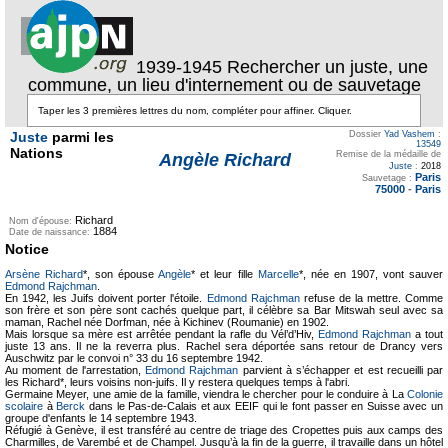
1939-1945 Rechercher un juste, une
commune, un lieu d'internement ou de sauvetage
Juste
parmi les
Dossier
Yad Vashem
:
13549
Nations
Remise de la médaille de
Angèle Richard
Juste
:
2018
Paris
Sauvetage :
75000
-
Paris
Richard
Nom d'épouse:
1884
Date de naissance:
Notice
Arsène Richard
*, son épouse
Angèle
* et leur fille
Marcelle
*, née en 1907, vont sauver
Edmond Rajchman
.
En 1942, les Juifs doivent porter l'étoile.
Edmond Rajchman
refuse de la mettre. Comme
son frère et son père sont cachés quelque part, il célèbre sa Bar Mitswah seul avec sa
maman, Rachel née Dorfman, née à Kichinev (Roumanie) en 1902.
Mais lorsque sa mère est arrêtée pendant la rafle du Vél’d’Hiv,
Edmond Rajchman
a tout
juste 13 ans. Il ne la reverra plus. Rachel sera déportée sans retour de Drancy vers
Auschwitz par le convoi n° 33 du 16 septembre 1942.
Au moment de l'arrestation,
Edmond Rajchman
parvient à s’échapper et est recueilli par
les Richard*, leurs voisins non-juifs. Il y restera quelques temps à l'abri.
Germaine Meyer, une amie de la famille, viendra le chercher pour le conduire à La
Colonie
scolaire
à
Berck
dans le Pas-de-Calais et aux EEIF qui le font passer en Suisse avec un
groupe d'enfants le 14 septembre 1943.
Réfugié à Genève, il est transféré au centre de triage des Cropettes puis aux camps des
Charmilles, de Varembé et de Champel. Jusqu’à la fin de la guerre, il travaille dans un hôtel