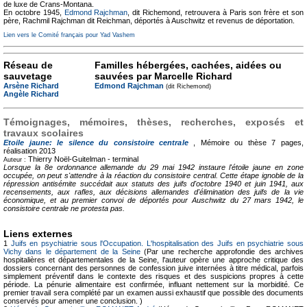
de luxe de Crans-Montana.
En octobre 1945,
Edmond Rajchman
, dit Richemond, retrouvera à Paris son frère et son
père, Rachmil Rajchman dit Reichman, déportés à Auschwitz et revenus de déportation.
Lien vers le Comité français pour Yad Vashem
Réseau de
Familles hébergées, cachées, aidées ou
sauvetage
sauvées par Marcelle Richard
Arsène Richard
Edmond Rajchman
(dit Richemond)
Angèle Richard
Témoignages, mémoires, thèses, recherches, exposés et
travaux scolaires
Etoile jaune: le silence du consistoire centrale
, Mémoire ou thèse
7 pages,
réalisation 2013
Thierry Noël-Guitelman -
terminal
Auteur :
Lorsque la 8e ordonnance allemande du 29 mai 1942 instaure l'étoile jaune en zone
occupée, on peut s'attendre à la réaction du consistoire central. Cette étape ignoble de la
répression antisémite succédait aux statuts des juifs d'octobre 1940 et juin 1941, aux
recensements, aux rafles, aux décisions allemandes d'élimination des juifs de la vie
économique, et au premier convoi de déportés pour Auschwitz du 27 mars 1942, le
consistoire centrale ne protesta pas.
Liens externes
1
Juifs en psychiatrie sous l'Occupation. L'hospitalisation des Juifs en psychiatrie sous
Vichy dans le département de la Seine
(Par une recherche approfondie des archives
hospitalières et départementales de la Seine, l'auteur opère une approche critique des
dossiers concernant des personnes de confession juive internées à titre médical, parfois
simplement préventif dans le contexte des risques et des suspicions propres à cette
période. La pénurie alimentaire est confirmée, influant nettement sur la morbidité. Ce
premier travail sera complété par un examen aussi exhaustif que possible des documents
conservés pour amener une conclusion. )