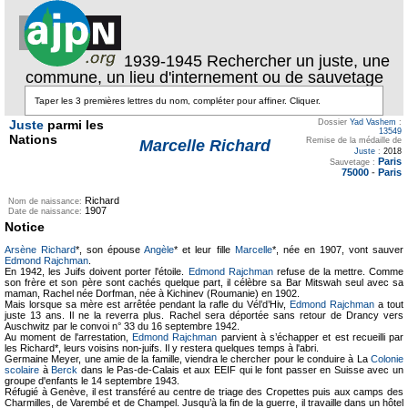
1939-1945 Rechercher un juste, une
commune, un lieu d'internement ou de sauvetage
Juste
parmi les
Dossier
Yad Vashem
:
13549
Nations
Remise de la médaille de
Marcelle Richard
Juste
:
2018
Paris
Sauvetage :
75000
-
Paris
Richard
Nom de naissance:
1907
Date de naissance:
Notice
Arsène Richard
*, son épouse
Angèle
* et leur fille
Marcelle
*, née en 1907, vont sauver
Edmond Rajchman
.
En 1942, les Juifs doivent porter l'étoile.
Edmond Rajchman
refuse de la mettre. Comme
son frère et son père sont cachés quelque part, il célèbre sa Bar Mitswah seul avec sa
maman, Rachel née Dorfman, née à Kichinev (Roumanie) en 1902.
Mais lorsque sa mère est arrêtée pendant la rafle du Vél’d’Hiv,
Edmond Rajchman
a tout
juste 13 ans. Il ne la reverra plus. Rachel sera déportée sans retour de Drancy vers
Auschwitz par le convoi n° 33 du 16 septembre 1942.
Au moment de l'arrestation,
Edmond Rajchman
parvient à s’échapper et est recueilli par
les Richard*, leurs voisins non-juifs. Il y restera quelques temps à l'abri.
Germaine Meyer, une amie de la famille, viendra le chercher pour le conduire à La
Colonie
scolaire
à
Berck
dans le Pas-de-Calais et aux EEIF qui le font passer en Suisse avec un
groupe d'enfants le 14 septembre 1943.
Réfugié à Genève, il est transféré au centre de triage des Cropettes puis aux camps des
Charmilles, de Varembé et de Champel. Jusqu’à la fin de la guerre, il travaille dans un hôtel