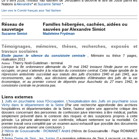
Le 5 avril 2016, l’Institut Yad Vashem de Jérusalem a décerné le titre de Juste parmi les
Nations à
Alexandre
* et
Suzanne Simiot
*.
Lien vers le Comité français pour Yad Vashem
Réseau de
Familles hébergées, cachées, aidées ou
sauvetage
sauvées par Alexandre Simiot
Suzanne Simiot
Madeleine Frydman
Témoignages, mémoires, thèses, recherches, exposés et
travaux scolaires
Etoile jaune: le silence du consistoire centrale
, Mémoire ou thèse
7 pages,
réalisation 2013
Thierry Noël-Guitelman -
terminal
Auteur :
Lorsque la 8e ordonnance allemande du 29 mai 1942 instaure l'étoile jaune en zone
occupée, on peut s'attendre à la réaction du consistoire central. Cette étape ignoble de la
répression antisémite succédait aux statuts des juifs d'octobre 1940 et juin 1941, aux
recensements, aux rafles, aux décisions allemandes d'élimination des juifs de la vie
économique, et au premier convoi de déportés pour Auschwitz du 27 mars 1942, le
consistoire centrale ne protesta pas.
Liens externes
1
Juifs en psychiatrie sous l'Occupation. L'hospitalisation des Juifs en psychiatrie sous
Vichy dans le département de la Seine
(Par une recherche approfondie des archives
hospitalières et départementales de la Seine, l'auteur opère une approche critique des
dossiers concernant des personnes de confession juive internées à titre médical, parfois
simplement préventif dans le contexte des risques et des suspicions propres à cette
période. La pénurie alimentaire est confirmée, influant nettement sur la morbidité. Ce
premier travail sera complété par un examen aussi exhaustif que possible des documents
conservés pour amener une conclusion. )
2
Héros de Goussainville - ROMANET André
(Héros de Goussainville - Page ROMANET
André )
3
Notre Dame de Sion : les Justes
(La première religieuse de Sion à recevoir ce titre en