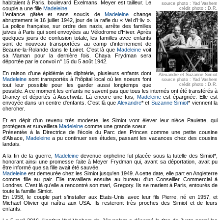
habitaient à Paris, boulevard Exelmans. Meyer est tailleur. Le
source photo : Yad Vashem
couple a une fille
Madeleine
.
crédit photo : D.R.
L’enfance gâtée et sans soucis de
Madeleine
change
abruptement le 16 juillet 1942, jour de la rafle du « Vel d’Hiv ».
La police française, sur ordre des nazis, arrête des familles
juives à Paris qui sont envoyées au Vélodrome d’Hiver. Après
quelques jours de confusion totale, les familles avec enfants
sont de nouveau transportées au camp d’internement de
Beaune-la-Rolande dans le Loiret. C'est là que
Madeleine
voit
sa Maman pour la dernière fois. Chaya Frydman sera
déportée par le convoi n° 15 du 5 août 1942.
En raison d’une épidémie de diphtérie, plusieurs enfants dont
Alexandre et Suzanne Simiot
Madeleine
sont transportés à l'hôpital local où les soeurs font
source photo : Yad Vashem
tout leur possible pour les garder aussi longtemps que
crédit photo : D.R.
possible. A ce moment les enfants ne savent pas que tous les internés ont été transférés à
Drancy et déportés à Auschwitz. Là encore une fois,
Madeleine
est épargnée. Elle est
envoyée dans un centre d'enfants. C'est là que
Alexandre
* et
Suzanne Simiot
* viennent la
chercher.
Et en dépit d'un revenu très modeste, les Simiot vont élever leur nièce Paulette, qui
protégera et surveillera
Madeleine
comme une grande soeur.
Présentée à la Directrice de l'école du Parc des Princes comme une petite cousine
d'Alsace,
Madeleine
a pu continuer ses études, passant les vacances chez des cousins
landais.
A la fin de la guerre,
Madeleine
devenue orpheline fut placée sous la tutelle des Simiot*,
honorant ainsi une promesse faite à Meyer Frydman qui, avant sa déportation, avait pu
être informé que sa fille avait été sauvée.
Madeleine
est demeurée chez les Simiot jusqu'en 1949. A cette date, elle part en Angleterre
comme fille au pair. Elle travaillera ensuite au bureau d'un Conseiller Commercial à
Londres. C'est là qu’elle a rencontré son mari, Gregory. Ils se marient à Paris, entourés de
toute la famille Simiot.
En 1958, le couple part s’installer aux Etats-Unis avec leur fils Pierre, né en 1957, et
Michael Olivier qui naîtra aux USA. Ils resteront très proches des Simiot et de leurs
enfants.