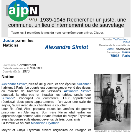
1939-1945 Rechercher un juste, une
commune, un lieu d'internement ou de sauvetage
Juste
parmi les
Dossier
Yad Vashem
:
13246
Nations
Remise de la médaille de
Alexandre Simiot
Juste
:
05/04/2016
Paris
Sauvetage :
75015
-
Paris
Commerçant
Profession:
07/01/1899
Date de naissance:
1978
Date de décès:
Notice
Alexandre Simiot
*, blessé de guerre, et son épouse
Suzanne
*
habitent à Paris. Le couple est commerçant et vend des tissus
au marché de l'avenue de Versailles.
Alexandre Simiot
*
poussait la charrette et installait les tables, tandis que
Suzanne
* s'occupait du commerce. Leur appartement
réunissait deux petits appartements : l'un avec une salle de
séjour, l'autre avec deux chambres à coucher.
Leur fils aîné, Alex, passera toutes les années de guerre
prisonnier en Allemagne. Son frère Pierre était entré en
apprentissage comme tailleur dans l'atelier de Meyer Frydman
avant la guerre et ils étaient devenus de très bons amis.
La famille va sauver
Madeleine Frydman
.
Meyer et Chaja Frydman étaient originaires de Pologne et
Alexandre et Suzanne Simiot