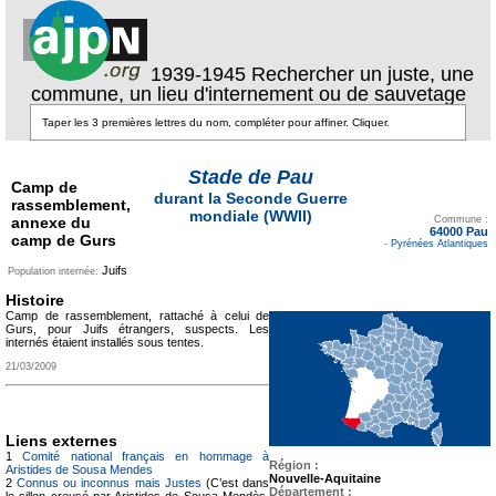
1939-1945 Rechercher un juste, une
commune, un lieu d'internement ou de sauvetage
Stade de Pau
Camp de
durant la Seconde Guerre
rassemblement,
Texte pour ecartement
mondiale (WWII)
annexe du
lateral
Commune :
64000 Pau
camp de Gurs
-
Pyrénées Atlantiques
Juifs
Population internée:
Histoire
Camp de rassemblement, rattaché à celui de
Gurs, pour Juifs étrangers, suspects. Les
internés étaient installés sous tentes.
21/03/2009
Liens externes
1
Comité national français en hommage à
Région :
Aristides de Sousa Mendes
Nouvelle-Aquitaine
2
Connus ou inconnus mais Justes
(C’est dans
Département :
le sillon creusé par Aristides de Sousa Mendès,