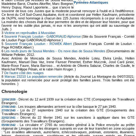
Pyrénées-Atlantiques
Madeleine Barot, Charles Altorffer, Marc Boegner,
Henry Dupuy, Raoul Laporterie… que s'ancre le
souvenir de tous ces Justes que la modestie pourrait renvoyer à l’oubli et à l’indifférence.
Ce livret du Crif Sud-Ouest Aquitaine, écrit et coordonné par Hellen Kaufmann, présidente
de l'AJPN, rend hommage à chacun des 225 Justes récompensés à ce jour en Aquitaine.
La moindre des choses était de leur permettre de dire et de déposer leur histoire, pour que
l’avenir ne les oublie plus jamais, ni eux ni les anonymes qui ont aidé au sauvetage de
Juifs. )
3
Victime en représailles à Mussidan
4
Souvenir Français Loudun - GABORIAUD Alphonse
(Site du Souvenir Français - Comité
de Loudun Page GABORIAUD Alphonse )
5
Souvenir Français Loudun - ROWEK Albert
(Souvenir Français Comité de Loudun -
Page ROWEK Albert )
6
Les neufs jours de Sousa Mendes - Os nove dias de Sousa Mendes
(Documentaires de
Mélanie Pelletier, 2012.
Avec António de Moncada de Sousa Mendes, Andrée Lotey, Elvira Limão, Hellen
Kaufmann, Manuel Dias Vaz, Irene Flunser Pimentel, Esther Mucznik, José Caré júnior,
Marie-Rose Faure, Maria Barroso… et António de Oliveira Salazar, Charles de Gaulle, le
Maréchal Philippe Pétain, et le rabin Haïm Kruger. )
7
De l'autre côté des nuages
8
Marsac 23210 La population remerciée
(Article du Journal La Montagne du 04/07/2021:
la population est remerciée pour avoir protégé des familles juives. Trois familles ont été
honorées. )
Chronologie
Décret du 12 avril 1939 sur la création des CTE (Compagnies de Travailleurs
12/04/1939 -
Étrangers).
Les troupes allemandes arrivent sur la côte basque le 27 juin 1940.
27/06/1940 -
Loi du 27 septembre 1940 sur la création des GTE (Groupements des
27/09/1940 -
Travailleurs Étrangers).
Décret du 22 février 1941 sur les sanctions à appliquer dans les GTE
22/02/1941 -
(Groupements des Travailleurs Étrangers).
La circulaire n° 2765 du secrétaire général à la Police envoyée au préfet
05/08/1942 -
régional de Limoges vise les étrangers suivants en vue de leur transfert en zone occupée
: "
Les israélites allemands, autrichiens, tchécoslovaques, polonais, estoniens, lituaniens,
lettons, dantzicois, sarrois, soviétiques et les réfugiés russes entrés en France