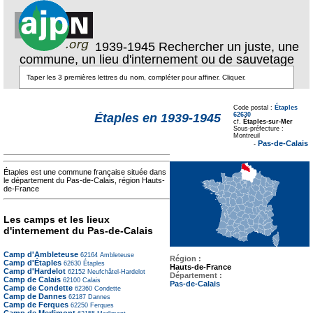
1939-1945 Rechercher un juste, une
commune, un lieu d'internement ou de sauvetage
Texte pour ecartement
lateral
Code postal :
Étaples
62630
Étaples en 1939-1945
cf.
Étaples-sur-Mer
Sous-préfecture :
Texte pour
Montreuil
ecartement lateral
Pas-de-Calais
-
Étaples est une commune française située dans
le département du Pas-de-Calais, région Hauts-
de-France
Les camps et les lieux
d'internement du Pas-de-Calais
Camp d'Ambleteuse
62164
Ambleteuse
Région :
Camp d'Étaples
62630
Étaples
Hauts-de-France
Camp d'Hardelot
62152
Neufchâtel-Hardelot
Département :
Camp de Calais
62100
Calais
Pas-de-Calais
Camp de Condette
62360
Condette
Camp de Dannes
62187
Dannes
Camp de Ferques
62250
Ferques
Camp de Merlimont