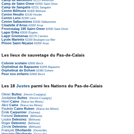
62155
Merlimont
Camp de Saint-Omer
62500
Saint-Omer
Camp de Sangatte
62231
Sangatte
Centre Béthune
62400
Béthune
Centre Hesdin
62140
Hesdin
Centre Lens
62300
Lens
Centre Sallaumines
62430
Sallaumines
Citadelle d'Arras
62000
Arras
Frontstalag 195 Saint-Omer
62500
Saint-Omer
Lager Erika
62630
Étaples
Lager Gneisenau
62176
Camiers
Lycée Mariette
62200
Boulogne-sur-Mer
Prison Saint-Niçaise
62000
Arras
Les lieux de sauvetage du Pas-de-Calais
Colonie scolaire
62600
Berck
Orphelinat de Bapaume
62450
Bapaume
Orphelinat de Dohem
62380
Dohem
Pour nos enfants
62600
Berck
Les 18
Justes
parmi les Nations du Pas-de-Calais
Olivier
Bultez
(Hersin-Coupigny)
Joséphine
Bultez
(Hersin-Coupigny)
Henri
Caine
(Nœux-les-Mines)
Alice
Caine
(Nœux-les-Mines)
Paulette
Caine Ruben
(Nœux-les-Mines)
Émile
Carpentier
(Outreau)
Fortuné
Delestrez
(Béthune)
Louise
Delestrez
(Béthune)
Roger
Delestrez
(Béthune)
Zénole
Delestrez
(Béthune)
François
Dhollande
(Ostreville)
Henriette
Dhollande
(Ostreville)