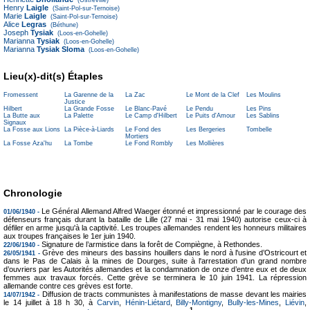
Henry
Laigle
(Saint-Pol-sur-Ternoise)
Marie
Laigle
(Saint-Pol-sur-Ternoise)
Alice
Legras
(Béthune)
Joseph
Tysiak
(Loos-en-Gohelle)
Marianna
Tysiak
(Loos-en-Gohelle)
Marianna
Tysiak Sloma
(Loos-en-Gohelle)
Lieu(x)-dit(s) Étaples
Fromessent
La Garenne de la
La Zac
Le Mont de la Clef
Les Moulins
Justice
Hilbert
La Grande Fosse
Le Blanc-Pavé
Le Pendu
Les Pins
La Butte aux
La Palette
Le Camp d'Hilbert
Le Puits d'Amour
Les Sablins
Signaux
La Fosse aux Lions
La Pièce-à-Liards
Le Fond des
Les Bergeries
Tombelle
Mortiers
La Fosse Aza'hu
La Tombe
Le Fond Rombly
Les Mollières
Chronologie
Le Général Allemand Alfred Waeger étonné et impressionné par le courage des
01/06/1940 -
défenseurs français durant la bataille de Lille (27 mai - 31 mai 1940) autorise ceux-ci à
défiler en arme jusqu'à la captivité. Les troupes allemandes rendent les honneurs militaires
aux troupes françaises le 1er juin 1940.
Signature de l’armistice dans la forêt de Compiègne, à Rethondes.
22/06/1940 -
Grève des mineurs des bassins houillers dans le nord à l'usine d’Ostricourt et
26/05/1941 -
dans le Pas de Calais à la mines de Dourges, suite à l'arrestation d’un grand nombre
d’ouvriers par les Autorités allemandes et la condamnation de onze d’entre eux et de deux
femmes aux travaux forcés. Cette grève se terminera le 10 juin 1941. La répression
allemande contre ces grèves est forte.
Diffusion de tracts communistes à manifestations de masse devant les mairies
14/07/1942 -
le 14 juillet à 18 h 30, à
Carvin
,
Hénin-Liétard
,
Billy-Montigny
,
Bully-les-Mines
,
Liévin
,