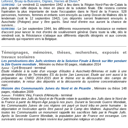
1
Leforest
,
Bruay-la-Buissière
,
Oignies
,
Harnes
et
Divion
.
Le vendredi 11 septembre 1942 a lieu dans la Région Nord-Pas-de-Calais la
11/09/1942 -
plus grande rafle depuis la mise en place de la solution finale. Elle restera comme
l'opération la plus importante de toute l'occupation dans le Nord de la France. 528
personnes, hommes, femmes et enfants sont envoyés au camp Dossin de Malines dès le
lendemain (soit le 12 septembre 1942). Les déportés seront finalement envoyés à
Auschwitz (Pologne) pour y être gazés. Seul neuf d'entre eux auront la chance de
survivre...
Le 1er septembre 1944, les différents mouvements de résistance se mettent
01/09/1944 -
d'accord pour lancer le mot d'ordre de soulèvement général. Dans toute la ville, dès le
vendredi soir, la Résistance s'attaque aux différents objectifs désignés et aux convois
allemands qui repartent vers la Belgique.
Témoignages, mémoires, thèses, recherches, exposés et
travaux scolaires
Les persécutions des Juifs victimes de la Solution Finale à Berck sur Mer pendant
la 2de Guerre mondiale
, Mémoire ou thèse
60 pages, réalisation 2014
Cyril Brossard -
terminal
Auteur :
Étude réalisée à la suite d'un voyage d'études à Auschwitz-Birkenau et suite à une
demande d'élèves de Terminales ES du lycée Jan Lavezzari. Etude qui sert aussi à la
préparation au CNRD 2014-2015 dont le thème est la découverte des camps de
concentration, le retour des déportés et la découverte du système concentrationnaire
nazi.
Histoire des Communautés Juives du Nord et de Picardie
, Mémoire ou thèse
148
pages, réalisation 2009
Frédéric Viey, Franck d'Almeyda -
terminal
Auteurs :
Cette Histoire des Juifs du Nord et de Picardie relate le quotidien des Juifs dans le Nord de
la France à partir du Moyen-Âge jusqu'à nos jours. Durant la Seconde Guerre Mondiale,
les Communautés Juives de ces régions ont payé un lourd tribu en perte humaine : la
déportation et l'exécution après être passé par le Camp des Malines. Aujourd'hui dans
toutes les Communautés un monument rappelle les sacrifices faits par le Peuple Juifs.
Après la Seconde Guerre Mondiale, la population juive de France est exsangue. Les
survivants vont essayer de faire revivre leur patrimoine religieux et culturel.