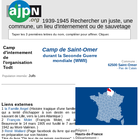
1939-1945 Rechercher un juste, une
commune, un lieu d'internement ou de sauvetage
Camp
Camp de Saint-Omer
d'internement
durant la Seconde Guerre
de
Texte pour ecartement
mondiale (WWII)
l'organisation
lateral
Commune :
62500 Saint-Omer
Todt
-
Pas de Calais
Juifs
Population internée:
Liens externes
1
la Famille Angel
(Histoire tragique d'une famille
qui a tenté d'échapper à son destin en se
sauvant de Lille, vers la Loire Atlantique )
2
François Molet
(François Molet, né à
Beaurevoir le 14 mars 1905 est fusillé le 7 avril
1942 au Mont-Valérien. )
Région :
3
René Wallard
(Page facebook du livre qui est
Hauts-de-France
en préparation sur son histoire.
Département :
Titre du livre "Dis leur de ne jamais pardonner". )