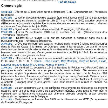
Pas-de-Calais
Chronologie
Décret du 12 avril 1939 sur la création des CTE (Compagnies de Travailleurs
12/04/1939 -
Étrangers).
Le Général Allemand Alfred Waeger étonné et impressionné par le courage des
01/06/1940 -
défenseurs français durant la bataille de Lille (27 mai - 31 mai 1940) autorise ceux-ci à
défiler en arme jusqu'à la captivité. Les troupes allemandes rendent les honneurs militaires
aux troupes françaises le 1er juin 1940.
Signature de l’armistice dans la forêt de Compiègne, à Rethondes.
22/06/1940 -
Loi du 27 septembre 1940 sur la création des GTE (Groupements des
27/09/1940 -
Travailleurs Étrangers).
Décret du 22 février 1941 sur les sanctions à appliquer dans les GTE
22/02/1941 -
(Groupements des Travailleurs Étrangers).
Grève des mineurs des bassins houillers dans le nord à l'usine d’Ostricourt et
26/05/1941 -
dans le Pas de Calais à la mines de Dourges, suite à l'arrestation d’un grand nombre
d’ouvriers par les Autorités allemandes et la condamnation de onze d’entre eux et de deux
femmes aux travaux forcés. Cette grève se terminera le 10 juin 1941. La répression
allemande contre ces grèves est forte.
Diffusion de tracts communistes à manifestations de masse devant les mairies
14/07/1942 -
le 14 juillet à 18 h 30, à
Carvin
,
Hénin-Liétard
,
Billy-Montigny
,
Bully-les-Mines
,
Liévin
,
1
Leforest
,
Bruay-la-Buissière
,
Oignies
,
Harnes
et
Divion
.
Le vendredi 11 septembre 1942 a lieu dans la Région Nord-Pas-de-Calais la
11/09/1942 -
plus grande rafle depuis la mise en place de la solution finale. Elle restera comme
l'opération la plus importante de toute l'occupation dans le Nord de la France. 528
personnes, hommes, femmes et enfants sont envoyés au camp Dossin de Malines dès le
lendemain (soit le 12 septembre 1942). Les déportés seront finalement envoyés à
Auschwitz (Pologne) pour y être gazés. Seul neuf d'entre eux auront la chance de
survivre...
Le 1er septembre 1944, les différents mouvements de résistance se mettent
01/09/1944 -
d'accord pour lancer le mot d'ordre de soulèvement général. Dans toute la ville, dès le
vendredi soir, la Résistance s'attaque aux différents objectifs désignés et aux convois
allemands qui repartent vers la Belgique.
Ordonnance du 2 novembre 1945 sur la dissolution des GTE (Groupements
02/11/1945 -
de Travailleurs Étrangers).