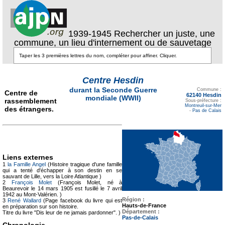
1939-1945 Rechercher un juste, une
commune, un lieu d'internement ou de sauvetage
Centre Hesdin
Texte pour ecartement
durant la Seconde Guerre
lateral
Commune :
Centre de
62140 Hesdin
mondiale (WWII)
rassemblement
Sous-préfecture :
Montreuil-sur-Mer
des étrangers.
-
Pas de Calais
Liens externes
1
la Famille Angel
(Histoire tragique d'une famille
qui a tenté d'échapper à son destin en se
sauvant de Lille, vers la Loire Atlantique )
2
François Molet
(François Molet, né à
Beaurevoir le 14 mars 1905 est fusillé le 7 avril
1942 au Mont-Valérien. )
Région :
3
René Wallard
(Page facebook du livre qui est
Hauts-de-France
en préparation sur son histoire.
Département :
Titre du livre "Dis leur de ne jamais pardonner". )
Pas-de-Calais