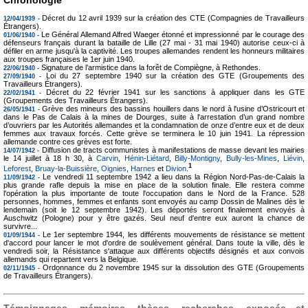
Chronologie
Décret du 12 avril 1939 sur la création des CTE (Compagnies de Travailleurs
12/04/1939 -
Étrangers).
Le Général Allemand Alfred Waeger étonné et impressionné par le courage des
01/06/1940 -
défenseurs français durant la bataille de Lille (27 mai - 31 mai 1940) autorise ceux-ci à
défiler en arme jusqu'à la captivité. Les troupes allemandes rendent les honneurs militaires
aux troupes françaises le 1er juin 1940.
Signature de l’armistice dans la forêt de Compiègne, à Rethondes.
22/06/1940 -
Loi du 27 septembre 1940 sur la création des GTE (Groupements des
27/09/1940 -
Travailleurs Étrangers).
Décret du 22 février 1941 sur les sanctions à appliquer dans les GTE
22/02/1941 -
(Groupements des Travailleurs Étrangers).
Grève des mineurs des bassins houillers dans le nord à l'usine d’Ostricourt et
26/05/1941 -
dans le Pas de Calais à la mines de Dourges, suite à l'arrestation d’un grand nombre
d’ouvriers par les Autorités allemandes et la condamnation de onze d’entre eux et de deux
femmes aux travaux forcés. Cette grève se terminera le 10 juin 1941. La répression
allemande contre ces grèves est forte.
Diffusion de tracts communistes à manifestations de masse devant les mairies
14/07/1942 -
le 14 juillet à 18 h 30, à
Carvin
,
Hénin-Liétard
,
Billy-Montigny
,
Bully-les-Mines
,
Liévin
,
1
Leforest
,
Bruay-la-Buissière
,
Oignies
,
Harnes
et
Divion
.
Le vendredi 11 septembre 1942 a lieu dans la Région Nord-Pas-de-Calais la
11/09/1942 -
plus grande rafle depuis la mise en place de la solution finale. Elle restera comme
l'opération la plus importante de toute l'occupation dans le Nord de la France. 528
personnes, hommes, femmes et enfants sont envoyés au camp Dossin de Malines dès le
lendemain (soit le 12 septembre 1942). Les déportés seront finalement envoyés à
Auschwitz (Pologne) pour y être gazés. Seul neuf d'entre eux auront la chance de
survivre...
Le 1er septembre 1944, les différents mouvements de résistance se mettent
01/09/1944 -
d'accord pour lancer le mot d'ordre de soulèvement général. Dans toute la ville, dès le
vendredi soir, la Résistance s'attaque aux différents objectifs désignés et aux convois
allemands qui repartent vers la Belgique.
Ordonnance du 2 novembre 1945 sur la dissolution des GTE (Groupements
02/11/1945 -
de Travailleurs Étrangers).
Témoignages, mémoires, thèses, recherches, exposés et