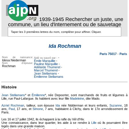
1939-1945 Rechercher un juste, une
commune, un lieu d'internement ou de sauvetage
Texte pour
ecartement
Texte pour
Ida Rochman
ecartement lateral
lateral
Paris 75017
-
Paris
Nom de naissance:
-
Aidé ou sauvé par :
Idesa Niederman
Émile Marquillie
-
Nom d'épouse:
Pauline Marquillie
-
Rochman
Adélaïde Thumerel
-
Marcel Thumerel
-
Jean Stellamans
-
Émilienne Stellamans
Histoire
Jean Stellamans
* et
Émilienne
*, née Depoorter, sont marchands de fruits et légumes à
Lille, rue Paul-Lafargue. Ils habitent avec leur fille
Madeleine
, dite Mado.
Azriel Rochman
, tailleur, son épouse
Ida
née Nidderman et leurs enfants,
Suzanne
, 18
ans,
Paul
, 17 ans, et
Simone
, 7 ans, habitaient à Clichy, dans le 17e arrondissement de
Paris.
Les 16 et 17 juillet 1942, ils échappent à la rafle du Vél d’Hiv.
Une connaissance, dans leur quartier, les aide à se rendre à
Lille
où ils pourraient être
logés dans une grande maison.