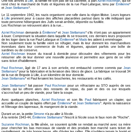
Une fois arrivés à
Lille
, la famille ne sort pas de sa cachette, à part
Azriel Rochman
, qui se
rend chez le marchand de fruits et légumes de la rue Paul-Lafargue, tenu par
Émilienne
*
et
Jean Stellamans
*.
Le 11 septembre 1942, les nazis organisent une rafle dans la région lilloise. Leurs logeurs
à
Lille
prennent peur à cause des affiches placardées partout dans la ville indiquant que
toute personne hébergeant des Juifs serait arrêtée, déportée ou fusillée.
Les Rochman se retrouvent alors à la rue...
Azriel Rochman
demande à
Émilienne
* et
Jean Stellamans
* s'ils n'ont pas un appartement
à louer. Comprenant la situation dans laquelle ils se trouvent, ces derniers leurs proposent
de les loger dans la rue Paul-Lafargue et
Émilienne
* et
Mado
les aident à emménager.
Non seulement toute la famille vient se réfugier, mais ils leur donnent les marchandises
invendues dans leur commerce de fruits et légumes, ajoutant parfois une boîte de
sardines ou de conserve.
Azriel Rochman
trouve du travail à domicile pour découdre des vêtements pour les
retourner afin de leur donner une nouvelle jeunesse et permettre aux gens de se vêtir
sans ticket d’habillement.
Paul Rochman
, âgé de 17 ans à son arrivée, est embauché comme commis par
Jean
Stellamans
* pour la fabrication et la livraison des blocs de glace. La fabrique se trouvait 34
de la rue de Brigode à Lille, à un kilomètre de leur domicile.
Jean Stellamans
* et Paul livraient les boucheries, les restaurants et les cafés.
Jean Stellamans
* fait passer
Paul Rochman
pour un réfractaire au STO auprès de ses
clients qui lui offrent alors des restants de repas, du pain et des os sur lesquels
s’accrochait un peu de viande, pour faire la soupe.
Avec quelques planches,
Azriel Rochman
et son fils
Paul
fabriquent un clapier, qui
accueille un couple de lapins offert par
Émilienne
* et
Jean Stellamans
*. Après la naissance
et l’élevage des lapereaux, ils mangeront de la viande.
Durant un an, la petite
Simone
n’a pu aller à l’école.
À la rentrée 1943-44,
Émilienne Stellamans
* l'inscrit à l’école sous le faux nom de "Roche".
Suzanne Rochman
, la fille aînée, se souvient qu'elle se rendait au marché avec sa mère
pour chercher les bas morceaux de viande et des produits bon marché sans ticket de
ravitaillement, de très bonne heure, afin d’éviter les rafles. Elle n’oubliera jamais la bonté et