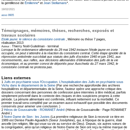
la gentillesse de
Émilienne
* et
Jean Stellamans
*.
19/02/2021
asso 9905
Témoignages, mémoires, thèses, recherches, exposés et
travaux scolaires
Etoile jaune: le silence du consistoire centrale
, Mémoire ou thèse
7 pages,
réalisation 2013
Thierry Noël-Guitelman -
terminal
Auteur :
Lorsque la 8e ordonnance allemande du 29 mai 1942 instaure l'étoile jaune en zone
occupée, on peut s'attendre à la réaction du consistoire central. Cette étape ignoble de la
répression antisémite succédait aux statuts des juifs d'octobre 1940 et juin 1941, aux
recensements, aux rafles, aux décisions allemandes d'élimination des juifs de la vie
économique, et au premier convoi de déportés pour Auschwitz du 27 mars 1942, le
consistoire centrale ne protesta pas.
Liens externes
1
Juifs en psychiatrie sous l'Occupation. L'hospitalisation des Juifs en psychiatrie sous
Vichy dans le département de la Seine
(Par une recherche approfondie des archives
hospitalières et départementales de la Seine, l'auteur opère une approche critique des
dossiers concernant des personnes de confession juive internées à titre médical, parfois
simplement préventif dans le contexte des risques et des suspicions propres à cette
période. La pénurie alimentaire est confirmée, influant nettement sur la morbidité. Ce
premier travail sera complété par un examen aussi exhaustif que possible des documents
conservés pour amener une conclusion. )
2
Héros de Goussainville - ROMANET André
(Héros de Goussainville - Page ROMANET
André )
3
Notre Dame de Sion : les Justes
(La première religieuse de Sion à recevoir ce titre en
1989 est Denise Paulin-Aguadich (Soeur Joséphine), qui, à l’époque de la guerre, était
ancelle (en religion, fille qui voue sa vie au service de Dieu). Depuis, six autres sœurs de
la congrégation, ainsi qu’un religieux de Notre-Dame de Sion ont reçu la même marque de