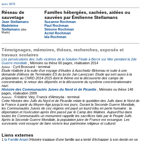
asso 3678
Réseau de
Familles hébergées, cachées, aidées ou
sauvetage
sauvées par Émilienne Stellamans
Jean Stellamans
Suzanne Rochman
Madeleine
Paul Rochman
Stellamans
Simone Rochman
(dite
Mado)
Azriel Rochman
Ida Rochman
Témoignages, mémoires, thèses, recherches, exposés et
travaux scolaires
Les persécutions des Juifs victimes de la Solution Finale à Berck sur Mer pendant la 2de
Guerre mondiale
, Mémoire ou thèse
60 pages, réalisation 2014
Cyril Brossard -
terminal
Auteur :
Étude réalisée à la suite d'un voyage d'études à Auschwitz-Birkenau et suite à une
demande d'élèves de Terminales ES du lycée Jan Lavezzari. Etude qui sert aussi à la
préparation au CNRD 2014-2015 dont le thème est la découverte des camps de
concentration, le retour des déportés et la découverte du système concentrationnaire
nazi.
Histoire des Communautés Juives du Nord et de Picardie
, Mémoire ou thèse
148
pages, réalisation 2009
Frédéric Viey, Franck d'Almeyda -
terminal
Auteurs :
Cette Histoire des Juifs du Nord et de Picardie relate le quotidien des Juifs dans le Nord de
la France à partir du Moyen-Âge jusqu'à nos jours. Durant la Seconde Guerre Mondiale,
les Communautés Juives de ces régions ont payé un lourd tribu en perte humaine : la
déportation et l'exécution après être passé par le Camp des Malines. Aujourd'hui dans
toutes les Communautés un monument rappelle les sacrifices faits par le Peuple Juifs.
Après la Seconde Guerre Mondiale, la population juive de France est exsangue. Les
survivants vont essayer de faire revivre leur patrimoine religieux et culturel.
Liens externes
1
la Famille Angel
(Histoire tragique d'une famille qui a tenté d'échapper à son destin en se