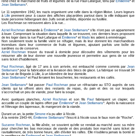
rend chez le marchand de fruits et légumes de la rue Paul-Lafargue, tenu par
Émilienne
* et
Jean Stellamans
*.
Le 11 septembre 1942, les nazis organisent une rafle dans la région lilloise. Leurs logeurs
à
Lille
prennent peur à cause des affiches placardées partout dans la ville indiquant que
toute personne hébergeant des Juifs serait arrêtée, déportée ou fusillée.
Les Rochman se retrouvent alors à la rue...
Azriel Rochman
demande à
Émilienne
* et
Jean Stellamans
* s'ils n'ont pas un appartement
à louer. Comprenant la situation dans laquelle ils se trouvent, ces derniers leurs proposent
de les loger dans la rue Paul-Lafargue et
Émilienne
* et
Mado
les aident à emménager.
Non seulement toute la famille vient se réfugier, mais ils leur donnent les marchandises
invendues dans leur commerce de fruits et légumes, ajoutant parfois une boîte de
sardines ou de conserve.
Azriel Rochman
trouve du travail à domicile pour découdre des vêtements pour les
retourner afin de leur donner une nouvelle jeunesse et permettre aux gens de se vêtir
sans ticket d’habillement.
Paul Rochman
, âgé de 17 ans à son arrivée, est embauché comme commis par
Jean
Stellamans
* pour la fabrication et la livraison des blocs de glace. La fabrique se trouvait 34
de la rue de Brigode à Lille, à un kilomètre de leur domicile.
Jean Stellamans
* et Paul livraient les boucheries, les restaurants et les cafés.
Jean Stellamans
* fait passer
Paul Rochman
pour un réfractaire au STO auprès de ses
clients qui lui offrent alors des restants de repas, du pain et des os sur lesquels
s’accrochait un peu de viande, pour faire la soupe.
Avec quelques planches,
Azriel Rochman
et son fils
Paul
fabriquent un clapier, qui
accueille un couple de lapins offert par
Émilienne
* et
Jean Stellamans
*. Après la naissance
et l’élevage des lapereaux, ils mangeront de la viande.
Durant un an, la petite
Simone
n’a pu aller à l’école.
À la rentrée 1943-44,
Émilienne Stellamans
* l'inscrit à l’école sous le faux nom de "Roche".
Suzanne Rochman
, la fille aînée, se souvient qu'elle se rendait au marché avec sa mère
pour chercher les bas morceaux de viande et des produits bon marché sans ticket de
ravitaillement, de très bonne heure, afin d’éviter les rafles. Elle n’oubliera jamais la bonté et
la gentillesse de
Émilienne
* et
Jean Stellamans
*.