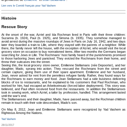
Lien vers le Comité français pour Yad Vashem
Histoire
Rescue Story
At the onset of the war, Azriel and Ida Rochman lived in Paris with their three children:
Suzanna (b. 1924), Paul (b. 1925), and Simona (b. 1935). They somehow managed to
avoid arrest during the massive roundups of Jews in Paris on July 16, 1942, and two days
later they boarded a train to Lille, where they stayed with the parents of a neighbor. While
there, the family never left the house, with the exception of Azriel, who would visit the local
grocery store on occasion to buy nonrationed items. After two months the Germans began
searching for Jews in Lille. The Rochmans’ host family heard of the punishments promised
to those harboring Jews and panicked. They evicted the Rochmans from their home, and
threw their suitcases into the street.
Seeing this, the local grocery store owner, Emilienne Stellamans (née Depoorter), and her
daughter, Mado, sprang into action. They rescued the Rochmans from the street and
certain capture, giving them use of their spare apartment. Emilienne and her husband,
Jean, never asked for rent from the penniless refugee family. Rather, they found ways for
the Rochmans to earn money and food. Jean Stellamans had a side business delivering
blocks of ice to restaurants, and he explained to his customers that Paul Rochman, who
worked for him, had escaped an Arbeitseinsatz (forced labor deployment). This story was
believed, and Paul often received food from the restaurants. In addition the Stellamanses
took in sewing work, which Azriel, a tailor by profession, handled. This arrangement lasted
until the war’s end.
The Stellamanses and their daughter, Mado, have passed away, but the Rochman children
remain in touch with their sole descendant, Mado’s son.
On May 8, 2012, Jean and Emilienne Stellamans were recognized by Yad Vashem as
Righteous Among the Nations.
Yad Vashem
28/11/2017