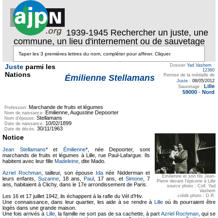
1939-1945 Rechercher un juste, une
commune, un lieu d'internement ou de sauvetage
Juste
parmi les
Dossier
Yad Vashem
:
12360
Nations
Remise de la médaille de
Émilienne Stellamans
Juste
:
08/05/2012
Lille
Sauvetage :
59000
-
Nord
Marchande de fruits et légumes
Profession:
Emilienne, Augustine Depoorter
Nom de naissance:
Stellamans
Nom d'épouse:
10/02/1899
Date de naissance:
30/11/1963
Date de décès:
Notice
Jean Stellamans
* et
Émilienne
*, née Depoorter, sont
marchands de fruits et légumes à Lille, rue Paul-Lafargue. Ils
habitent avec leur fille
Madeleine
, dite Mado.
Azriel Rochman
, tailleur, son épouse
Ida
née Nidderman et
Emilienne et son fils Jean-
leurs enfants,
Suzanne
, 18 ans,
Paul
, 17 ans, et
Simone
, 7
Pierre devant l'épicerie à Lille
ans, habitaient à Clichy, dans le 17e arrondissement de Paris.
source photo : Coll. Yad
Vashem
crédit photo : D.R.
Les 16 et 17 juillet 1942, ils échappent à la rafle du Vél d’Hiv.
Une connaissance, dans leur quartier, les aide à se rendre à
Lille
où ils pourraient être
logés dans une grande maison.
Une fois arrivés à
Lille
, la famille ne sort pas de sa cachette, à part
Azriel Rochman
, qui se