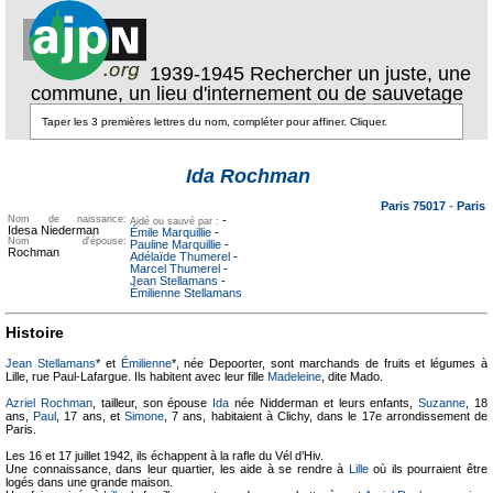
1939-1945 Rechercher un juste, une
commune, un lieu d'internement ou de sauvetage
Texte pour
ecartement
Texte pour
Ida Rochman
ecartement lateral
lateral
Paris 75017
-
Paris
Nom de naissance:
-
Aidé ou sauvé par :
Idesa Niederman
Émile Marquillie
-
Nom d'épouse:
Pauline Marquillie
-
Rochman
Adélaïde Thumerel
-
Marcel Thumerel
-
Jean Stellamans
-
Émilienne Stellamans
Histoire
Jean Stellamans
* et
Émilienne
*, née Depoorter, sont marchands de fruits et légumes à
Lille, rue Paul-Lafargue. Ils habitent avec leur fille
Madeleine
, dite Mado.
Azriel Rochman
, tailleur, son épouse
Ida
née Nidderman et leurs enfants,
Suzanne
, 18
ans,
Paul
, 17 ans, et
Simone
, 7 ans, habitaient à Clichy, dans le 17e arrondissement de
Paris.
Les 16 et 17 juillet 1942, ils échappent à la rafle du Vél d’Hiv.
Une connaissance, dans leur quartier, les aide à se rendre à
Lille
où ils pourraient être
logés dans une grande maison.