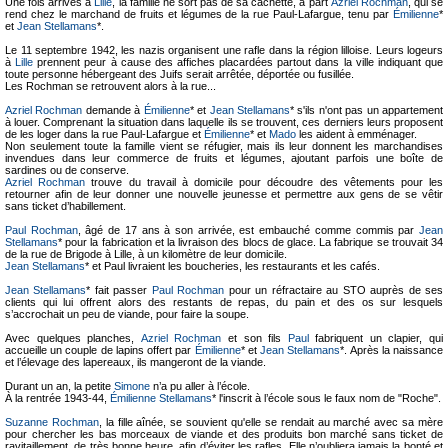
Une fois arrivés à
Lille
, la famille ne sort pas de sa cachette, à part
Azriel Rochman
, qui se
rend chez le marchand de fruits et légumes de la rue Paul-Lafargue, tenu par
Émilienne
*
et
Jean Stellamans
*.
Le 11 septembre 1942, les nazis organisent une rafle dans la région lilloise. Leurs logeurs
à
Lille
prennent peur à cause des affiches placardées partout dans la ville indiquant que
toute personne hébergeant des Juifs serait arrêtée, déportée ou fusillée.
Les Rochman se retrouvent alors à la rue...
Azriel Rochman
demande à
Émilienne
* et
Jean Stellamans
* s'ils n'ont pas un appartement
à louer. Comprenant la situation dans laquelle ils se trouvent, ces derniers leurs proposent
de les loger dans la rue Paul-Lafargue et
Émilienne
* et
Mado
les aident à emménager.
Non seulement toute la famille vient se réfugier, mais ils leur donnent les marchandises
invendues dans leur commerce de fruits et légumes, ajoutant parfois une boîte de
sardines ou de conserve.
Azriel Rochman
trouve du travail à domicile pour découdre des vêtements pour les
retourner afin de leur donner une nouvelle jeunesse et permettre aux gens de se vêtir
sans ticket d’habillement.
Paul Rochman
, âgé de 17 ans à son arrivée, est embauché comme commis par
Jean
Stellamans
* pour la fabrication et la livraison des blocs de glace. La fabrique se trouvait 34
de la rue de Brigode à Lille, à un kilomètre de leur domicile.
Jean Stellamans
* et Paul livraient les boucheries, les restaurants et les cafés.
Jean Stellamans
* fait passer
Paul Rochman
pour un réfractaire au STO auprès de ses
clients qui lui offrent alors des restants de repas, du pain et des os sur lesquels
s’accrochait un peu de viande, pour faire la soupe.
Avec quelques planches,
Azriel Rochman
et son fils
Paul
fabriquent un clapier, qui
accueille un couple de lapins offert par
Émilienne
* et
Jean Stellamans
*. Après la naissance
et l’élevage des lapereaux, ils mangeront de la viande.
Durant un an, la petite
Simone
n’a pu aller à l’école.
À la rentrée 1943-44,
Émilienne Stellamans
* l'inscrit à l’école sous le faux nom de "Roche".
Suzanne Rochman
, la fille aînée, se souvient qu'elle se rendait au marché avec sa mère
pour chercher les bas morceaux de viande et des produits bon marché sans ticket de
ravitaillement, de très bonne heure, afin d’éviter les rafles. Elle n’oubliera jamais la bonté et