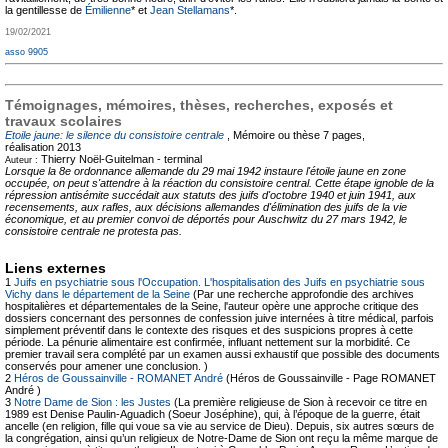
la gentillesse de
Émilienne
* et
Jean Stellamans
*.
19/02/2021
asso 9905
Témoignages, mémoires, thèses, recherches, exposés et
travaux scolaires
Etoile jaune: le silence du consistoire centrale
, Mémoire ou thèse
7 pages,
réalisation 2013
Thierry Noël-Guitelman -
terminal
Auteur :
Lorsque la 8e ordonnance allemande du 29 mai 1942 instaure l'étoile jaune en zone
occupée, on peut s'attendre à la réaction du consistoire central. Cette étape ignoble de la
répression antisémite succédait aux statuts des juifs d'octobre 1940 et juin 1941, aux
recensements, aux rafles, aux décisions allemandes d'élimination des juifs de la vie
économique, et au premier convoi de déportés pour Auschwitz du 27 mars 1942, le
consistoire centrale ne protesta pas.
Liens externes
1
Juifs en psychiatrie sous l'Occupation. L'hospitalisation des Juifs en psychiatrie sous
Vichy dans le département de la Seine
(Par une recherche approfondie des archives
hospitalières et départementales de la Seine, l'auteur opère une approche critique des
dossiers concernant des personnes de confession juive internées à titre médical, parfois
simplement préventif dans le contexte des risques et des suspicions propres à cette
période. La pénurie alimentaire est confirmée, influant nettement sur la morbidité. Ce
premier travail sera complété par un examen aussi exhaustif que possible des documents
conservés pour amener une conclusion. )
2
Héros de Goussainville - ROMANET André
(Héros de Goussainville - Page ROMANET
André )
3
Notre Dame de Sion : les Justes
(La première religieuse de Sion à recevoir ce titre en
1989 est Denise Paulin-Aguadich (Soeur Joséphine), qui, à l’époque de la guerre, était
ancelle (en religion, fille qui voue sa vie au service de Dieu). Depuis, six autres sœurs de
la congrégation, ainsi qu’un religieux de Notre-Dame de Sion ont reçu la même marque de