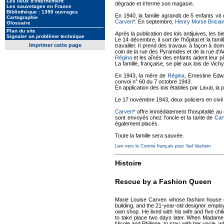
Les lieux d'internement
dégrade et il ferme son magasin.
Les sauvetages en France
Bibliothèque : 1390 ouvrages
En 1940, la famille agrandit de 5 enfants vi
Cartographie
Carven
*. En septembre,
Henry Moïse Brician
Glossaire
Plan du site
Après la publication des lois antijuives, les b
Signaler un problème technique
Le 14 décembre, il sort de l'hôpital et la fami
Imprimer cette page
travailler. Il prend des travaux à façon à do
coin de la rue des Pyramides et de la rue d'A
Régina
et les aînés des enfants aident leur 
La famille, française, se plie aux lois de Vichy 
En 1943, la mère de
Régina
, Ernestine Edw
convoi n° 60 du 7 octobre 1943.
En application des lois établies par Laval, la p
Le 17 novembre 1943, deux policiers en civil 
Carven
* offre immédiatement l'hospitalité au 
sont envoyés chez l'oncle et la tante de
Car
également placés.
Toute la famille sera sauvée.
Lien vers le Comité français pour Yad Vashem
Histoire
Rescue by a Fashion Queen
Marie Louise Carven whose fashion house ev
building, and the 21-year-old designer employ
own shop. He lived with his wife and five c
to take place two days later. When Madame 
Nicole and Philippe, to stay with her uncle,