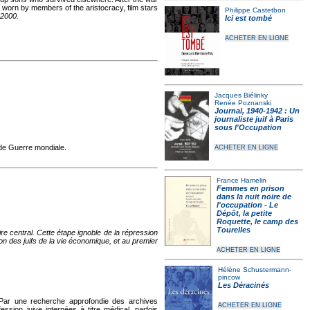
 worn by members of the aristocracy, film stars
Philippe Castetbon
 2000.
Ici est tombé
ACHETER EN LIGNE
Jacques Biélinky
Renée Poznanski
Journal, 1940-1942 : Un
journaliste juif à Paris
sous l'Occupation
nde Guerre mondiale.
ACHETER EN LIGNE
France Hamelin
Femmes en prison
dans la nuit noire de
l'occupation - Le
Dépôt, la petite
Roquette, le camp des
Tourelles
e central. Cette étape ignoble de la répression
on des juifs de la vie économique, et au premier
ACHETER EN LIGNE
Hélène Schustermann-
pincow
Les Déracinés
Par une recherche approfondie des archives
ACHETER EN LIGNE
sion juive internées à titre médical, parfois