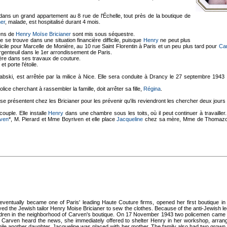
t dans un grand appartement au 8 rue de l'Échelle, tout près de la boutique de
er
, malade, est hospitalisé durant 4 mois.
iens de
Henry Moïse Bricianer
sont mis sous séquestre.
lle se trouve dans une situation financière difficile, puisque
Henry
ne peut plus
micile pour Marcelle de Monière, au 10 rue Saint Florentin à Paris et un peu plus tard pour
Ca
rgenteuil dans le 1er arrondissement de Paris.
père dans ses travaux de couture.
et porte l'étoile.
abski, est arrêtée par la milice à Nice. Elle sera conduite à Drancy le 27 septembre 1943
olice cherchant à rassembler la famille, doit arrêter sa fille,
Régina
.
se présentent chez les Bricianer pour les prévenir qu'ils reviendront les chercher deux jours 
couple. Elle installe
Henry
dans une chambre sous les toits, où il peut continuer à travailler
ven
*, M. Pierard et Mme Boyriven et elle place
Jacqueline
chez sa mère, Mme de Thomazo. L
entually became one of Paris' leading Haute Couture firms, opened her first boutique i
ed the Jewish tailor Henry Moise Bricianer to sew the clothes. Because of the anti-Jewish leg
hildren in the neighborhood of Carven's boutique. On 17 November 1943 two policemen came 
Carven heard the news, she immediately offered to shelter Henry in her workshop, arranged
 while another daughter, Jacqueline was placed with her mother. The family also had two grow