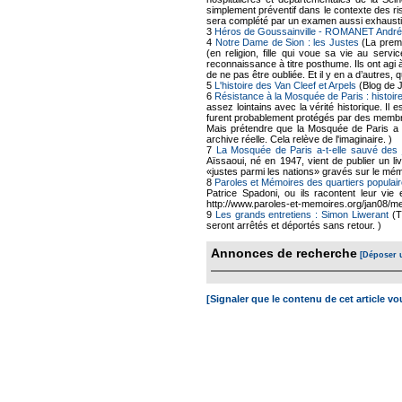
simplement préventif dans le contexte des ris
sera complété par un examen aussi exhausti
3
Héros de Goussainville - ROMANET André
4
Notre Dame de Sion : les Justes
(La premi
(en religion, fille qui voue sa vie au se
reconnaissance à titre posthume. Ils ont agi 
de ne pas être oubliée. Et il y en a d’autres
5
L'histoire des Van Cleef et Arpels
(Blog de 
6
Résistance à la Mosquée de Paris : histoire
assez lointains avec la vérité historique. Il
furent probablement protégés par des membr
Mais prétendre que la Mosquée de Paris a a
archive réelle. Cela relève de l'imaginaire. )
7
La Mosquée de Paris a-t-elle sauvé des 
Aïssaoui, né en 1947, vient de publier un li
«justes parmi les nations» gravés sur le mé
8
Paroles et Mémoires des quartiers populair
Patrice Spadoni, ou ils racontent leur vie 
http://www.paroles-et-memoires.org/jan08/me
9
Les grands entretiens : Simon Liwerant
(T
seront arrêtés et déportés sans retour. )
Annonces de recherche
[Déposer 
[Signaler que le contenu de cet article v