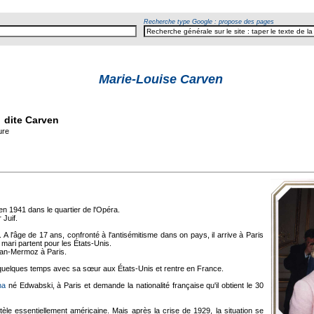
Recherche type Google : propose des pages
Marie-Louise Carven
dite Carven
ure
en 1941 dans le quartier de l'Opéra.
 Juif.
A l'âge de 17 ans, confronté à l'antisémitisme dans on pays, il arrive à Paris
mari partent pour les États-Unis.
ean-Mermoz à Paris.
 quelques temps avec sa sœur aux États-Unis et rentre en France.
na
né Edwabski, à Paris et demande la nationalité française qu'il obtient le 30
ntèle essentiellement américaine. Mais après la crise de 1929, la situation se