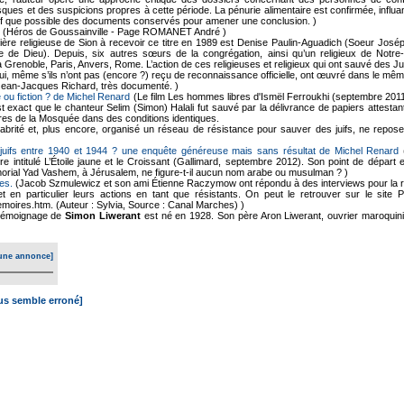
ques et des suspicions propres à cette période. La pénurie alimentaire est confirmée, influan
f que possible des documents conservés pour amener une conclusion. )
(Héros de Goussainville - Page ROMANET André )
ère religieuse de Sion à recevoir ce titre en 1989 est Denise Paulin-Aguadich (Soeur Joséphin
rvice de Dieu). Depuis, six autres sœurs de la congrégation, ainsi qu’un religieux de N
à Grenoble, Paris, Anvers, Rome. L’action de ces religieuses et religieux qui ont sauvé des 
, qui, même s’ils n’ont pas (encore ?) reçu de reconnaissance officielle, ont œuvré dans le mê
Jean-Jacques Richard, très documenté. )
 ou fiction ? de Michel Renard
(Le film Les hommes libres d'Ismël Ferroukhi (septembre 2011
 est exact que le chanteur Selim (Simon) Halali fut sauvé par la délivrance de papiers attest
es de la Mosquée dans des conditions identiques.
brité et, plus encore, organisé un réseau de résistance pour sauver des juifs, ne repose
juifs entre 1940 et 1944 ? une enquête généreuse mais sans résultat de Michel Renard
(
vre intitulé L’Étoile jaune et le Croissant (Gallimard, septembre 2012). Son point de dépar
morial Yad Vashem, à Jérusalem, ne figure-t-il aucun nom arabe ou musulman ? )
es.
(Jacob Szmulewicz et son ami Étienne Raczymow ont répondu à des interviews pour la r
et en particulier leurs actions en tant que résistants. On peut le retrouver sur le site
moires.htm. (Auteur : Sylvia, Source : Canal Marches) )
émoignage de
Simon Liwerant
est né en 1928. Son père Aron Liwerant, ouvrier maroquini
une annonce]
ous semble erroné]