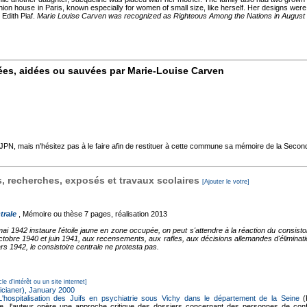
n house in Paris, known especially for women of small size, like herself. Her designs were
 Edith Piaf.
Marie Louise Carven was recognized as Righteous Among the Nations in August
ées, aidées ou sauvées par Marie-Louise Carven
'AJPN, mais n'hésitez pas à le faire afin de restituer à cette commune sa mémoire de la Seco
 recherches, exposés et travaux scolaires
[Ajouter le votre]
trale
, Mémoire ou thèse
7 pages, réalisation 2013
 1942 instaure l'étoile jaune en zone occupée, on peut s'attendre à la réaction du consistoir
octobre 1940 et juin 1941, aux recensements, aux rafles, aux décisions allemandes d'éliminati
 1942, le consistoire centrale ne protesta pas.
cle d'intérêt ou un site internet]
icianer), January 2000
 L'hospitalisation des Juifs en psychiatrie sous Vichy dans le département de la Seine
(
ne, l'auteur opère une approche critique des dossiers concernant des personnes de confes