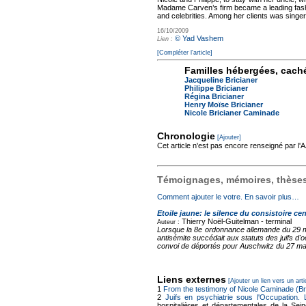
Madame Carven’s firm became a leading fashio
and celebrities. Among her clients was singer
16/10/2009
© Yad Vashem
Lien :
[Compléter l'article]
Familles hébergées, cach
Jacqueline Bricianer
Philippe Bricianer
Régina Bricianer
Henry Moïse Bricianer
Nicole Bricianer Caminade
Chronologie
[Ajouter]
Cet article n'est pas encore renseigné par l
Témoignages, mémoires, thèses,
Comment ajouter le votre. En savoir plus…
Etoile jaune: le silence du consistoire cen
Thierry Noël-Guitelman -
terminal
Auteur :
Lorsque la 8e ordonnance allemande du 29 mai
antisémite succédait aux statuts des juifs d'
convoi de déportés pour Auschwitz du 27 mars
Liens externes
[Ajouter un lien vers un arti
1
From the testimony of Nicole Caminade (Br
2
Juifs en psychiatrie sous l'Occupation.
hospitalières et départementales de la Sei