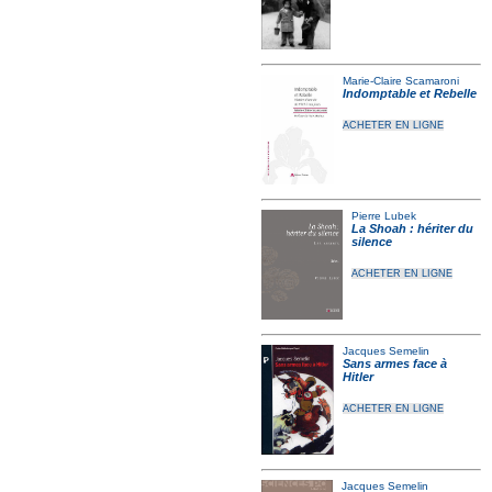
Marie-Claire Scamaroni
Indomptable et Rebelle
ACHETER EN LIGNE
Pierre Lubek
La Shoah : hériter du
silence
ACHETER EN LIGNE
Jacques Semelin
Sans armes face à
Hitler
ACHETER EN LIGNE
Jacques Semelin