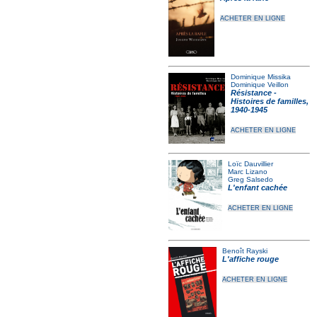
ACHETER EN LIGNE
Dominique Missika
Dominique Veillon
Résistance -
Histoires de familles,
1940-1945
ACHETER EN LIGNE
Loïc Dauvillier
Marc Lizano
Greg Salsedo
L'enfant cachée
ACHETER EN LIGNE
Benoît Rayski
L'affiche rouge
ACHETER EN LIGNE