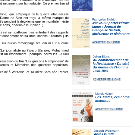
t nettement sur la morbidité. Ce premier travail
e), qui, à l’époque de la guerre, était ancelle
otre-Dame de Sion ont reçu la même marque de
Françoise Siefridt
Juifs pendant la deuxième guerre mondiale mérite
J'ai voulu porter l'étoile
me sens, chacun à leur place. )
jaune : Journal de
Françoise Siefridt,
) est sympathique mais entretient des rapports
chrétienne et résistante
ant faussement de sa musulmanité. D'autres juifs
ACHETER EN LIGNE
 sur aucun témoignage recueilli ni sur aucune
Le journaliste au
Figaro littéraire
, Mohammed
t est un étonnement : pourquoi parmi les 23 000
Julien Blanc
Au commencement de
éalisation du film "Les garçons Ramponeau" de
la Résistance : Du côté
 Paroles et Mémoires des quartiers populaires.
du musée de l'Homme
1940-1941
er né à Varsovie, et sa mère Sara née Redler,
ACHETER EN LIGNE
Marek Halter
Les Justes, ces héros
inconnus
ACHETER EN LIGNE
Joseph Weismann
Après la rafle