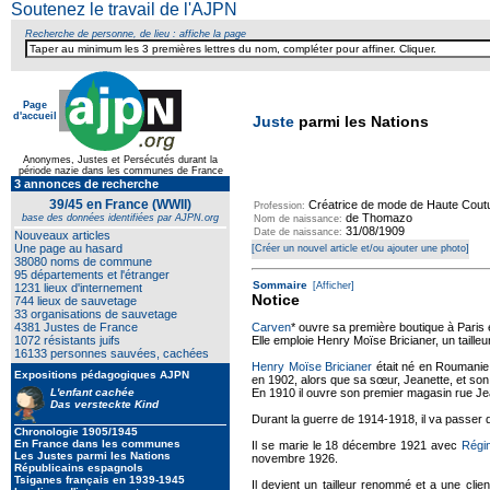
Soutenez le travail de l'AJPN
Recherche de personne, de lieu : affiche la page
Page
d'accueil
Juste
parmi les Nations
Anonymes, Justes et Persécutés durant la
période nazie dans les communes de France
3 annonces de recherche
39/45 en France (WWII)
Créatrice de mode de Haute Cout
Profession:
de Thomazo
base des données identifiées par AJPN.org
Nom de naissance:
31/08/1909
Date de naissance:
Nouveaux articles
Une page au hasard
[Créer un nouvel article et/ou ajouter une photo]
38080 noms de commune
95 départements et l'étranger
Sommaire
[Afficher]
1231 lieux d'internement
Notice
744 lieux de sauvetage
33 organisations de sauvetage
4381 Justes de France
Carven
* ouvre sa première boutique à Paris 
1072 résistants juifs
Elle emploie Henry Moïse Bricianer, un tailleur
16133 personnes sauvées, cachées
Henry Moïse Bricianer
était né en Roumanie. 
Expositions pédagogiques AJPN
en 1902, alors que sa sœur, Jeanette, et son 
L'enfant cachée
En 1910 il ouvre son premier magasin rue J
Das versteckte Kind
Durant la guerre de 1914-1918, il va passer
Chronologie 1905/1945
En France dans les communes
Il se marie le 18 décembre 1921 avec
Régi
Les Justes parmi les Nations
novembre 1926.
Républicains espagnols
Tsiganes français en 1939-1945
Il devient un tailleur renommé et a une clie