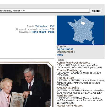
Dossier
Yad Vashem
:
9042
Remise de la médaille de
Juste
:
2000
Paris 75000
-
Paris
Sauvetage :
Région :
Île-de-France
Département :
Paris
Préfets :
Achille Villey-Desmeserets
(1934 - 1940)
Achille Joseph Henri Villey-
Desmeserets, Préfet de la Seine (1878-1953)
Charles Paul Magny
(13/10/1940 - 19/08/1942)
Préfet de la Seine
(1884-1945)
François Bard
(14/05/1941 - 01/06/1942)
Amiral François Marc
Alphonse Bard, Préfet de police de la Seine
(1889-1944)
Amédée Bussière
(01/06/1942 - 19/08/1944)
Préfet de police de la
Seine lors de la rafle du Vél d’Hiv (1886-1953)
René Bouffet
(19/08/1942 - 19/08/1944)
Préfet de la Seine.
Arrêté et révoqué par la Résistance le 19 août
1944 (1896-1945)
Marcel Pierre Flouret