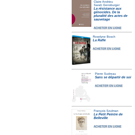
Claire Andrieu
Sarah Gensburger
La résistance aux
génocides. De la
pluralité des actes de
sauvetage
ACHETER EN LIGNE
Roselyne Bosch
La Rafle
ACHETER EN LIGNE
Pierre Sudreau
Sans se départir de soi
ACHETER EN LIGNE
François Szulman
Le Petit Peintre de
Belleville
ACHETER EN LIGNE