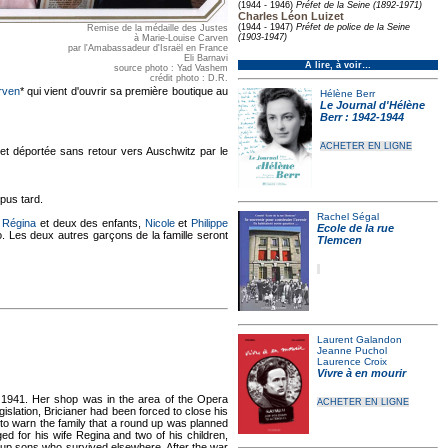
(1944 - 1946)
Préfet de la Seine (1892-1971)
Charles Léon Luizet
(1944 - 1947)
Préfet de police de la Seine
Remise de la médaille des Justes
(1903-1947)
à Marie-Louise Carven
par l'Amabassadeur d'Israël en France
Eli Barnavi
À lire, à voir…
source photo : Yad Vashem
crédit photo : D.R.
rven
* qui vient d'ouvrir sa première boutique au
Hélène Berr
Le Journal d'Hélène
Berr : 1942-1944
ACHETER EN LIGNE
 et déportée sans retour vers Auschwitz par le
pus tard.
Rachel Ségal
.
Régina
et deux des enfants,
Nicole
et
Philippe
Ecole de la rue
es deux autres garçons de la famille seront
Tlemcen
Laurent Galandon
Jeanne Puchol
Laurence Croix
Vivre à en mourir
n 1941. Her shop was in the area of the Opera
ACHETER EN LIGNE
islation, Bricianer had been forced to close his
to warn the family that a round up was planned
 for his wife Regina and two of his children,
n up sons who survived elsewhere. After the war