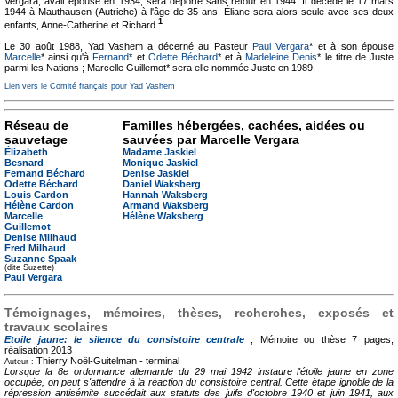
Vergara, avait épousé en 1934, sera déporté sans retour en 1944. Il décédé le 17 mars
1944 à Mauthausen (Autriche) à l'âge de 35 ans. Éliane sera alors seule avec ses deux
1
enfants, Anne-Catherine et Richard.
Le 30 août 1988, Yad Vashem a décerné au Pasteur
Paul Vergara
* et à son épouse
Marcelle
* ainsi qu'à
Fernand
* et
Odette Béchard
* et à
Madeleine Denis
* le titre de Juste
parmi les Nations ; Marcelle Guillemot* sera elle nommée Juste en 1989.
Lien vers le Comité français pour Yad Vashem
Réseau de
Familles hébergées, cachées, aidées ou
sauvetage
sauvées par Marcelle Vergara
Élizabeth
Madame Jaskiel
Besnard
Monique Jaskiel
Fernand Béchard
Denise Jaskiel
Odette Béchard
Daniel Waksberg
Louis Cardon
Hannah Waksberg
Hélène Cardon
Armand Waksberg
Marcelle
Hélène Waksberg
Guillemot
Denise Milhaud
Fred Milhaud
Suzanne Spaak
(dite Suzette)
Paul Vergara
Témoignages, mémoires, thèses, recherches, exposés et
travaux scolaires
Etoile jaune: le silence du consistoire centrale
, Mémoire ou thèse
7 pages,
réalisation 2013
Thierry Noël-Guitelman -
terminal
Auteur :
Lorsque la 8e ordonnance allemande du 29 mai 1942 instaure l'étoile jaune en zone
occupée, on peut s'attendre à la réaction du consistoire central. Cette étape ignoble de la
répression antisémite succédait aux statuts des juifs d'octobre 1940 et juin 1941, aux