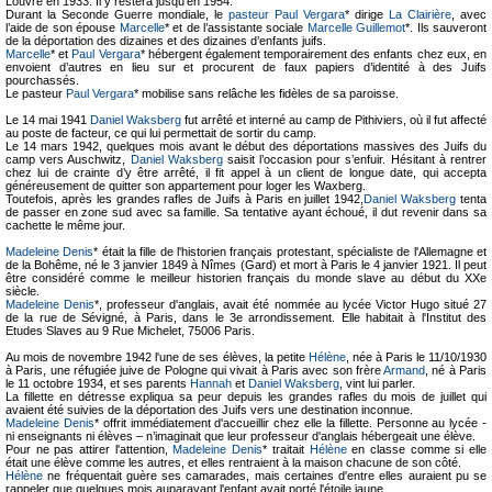
Louvre en 1933. Il y restera jusqu'en 1954.
Durant la Seconde Guerre mondiale, le
pasteur Paul Vergara
* dirige
La Clairière
, avec
l’aide de son épouse
Marcelle
* et de l’assistante sociale
Marcelle Guillemot
*. Ils sauveront
de la déportation des dizaines et des dizaines d’enfants juifs.
Marcelle
* et
Paul Vergara
* hébergent également temporairement des enfants chez eux, en
envoient d’autres en lieu sur et procurent de faux papiers d’identité à des Juifs
pourchassés.
Le pasteur
Paul Vergara
* mobilise sans relâche les fidèles de sa paroisse.
Le 14 mai 1941
Daniel Waksberg
fut arrêté et interné au camp de Pithiviers, où il fut affecté
au poste de facteur, ce qui lui permettait de sortir du camp.
Le 14 mars 1942, quelques mois avant le début des déportations massives des Juifs du
camp vers Auschwitz,
Daniel Waksberg
saisit l’occasion pour s’enfuir. Hésitant à rentrer
chez lui de crainte d’y être arrêté, il fit appel à un client de longue date, qui accepta
généreusement de quitter son appartement pour loger les Waxberg.
Toutefois, après les grandes rafles de Juifs à Paris en juillet 1942,
Daniel Waksberg
tenta
de passer en zone sud avec sa famille. Sa tentative ayant échoué, il dut revenir dans sa
cachette le même jour.
Madeleine Denis
* était la fille de l'historien français protestant, spécialiste de l'Allemagne et
de la Bohême, né le 3 janvier 1849 à Nîmes (Gard) et mort à Paris le 4 janvier 1921. Il peut
être considéré comme le meilleur historien français du monde slave au début du XXe
siècle.
Madeleine Denis
*, professeur d'anglais, avait été nommée au lycée Victor Hugo situé 27
de la rue de Sévigné, à Paris, dans le 3e arrondissement. Elle habitait à l'Institut des
Etudes Slaves au 9 Rue Michelet, 75006 Paris.
Au mois de novembre 1942 l'une de ses élèves, la petite
Hélène
, née à Paris le 11/10/1930
à Paris, une réfugiée juive de Pologne qui vivait à Paris avec son frère
Armand
, né à Paris
le 11 octobre 1934, et ses parents
Hannah
et
Daniel Waksberg
, vint lui parler.
La fillette en détresse expliqua sa peur depuis les grandes rafles du mois de juillet qui
avaient été suivies de la déportation des Juifs vers une destination inconnue.
Madeleine Denis
* offrit immédiatement d'accueillir chez elle la fillette. Personne au lycée -
ni enseignants ni élèves – n’imaginait que leur professeur d'anglais hébergeait une élève.
Pour ne pas attirer l'attention,
Madeleine Denis
* traitait
Hélène
en classe comme si elle
était une élève comme les autres, et elles rentraient à la maison chacune de son côté.
Hélène
ne fréquentait guère ses camarades, mais certaines d'entre elles auraient pu se
rappeler que quelques mois auparavant l'enfant avait porté l'étoile jaune.