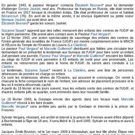
En janvier 1943, le pasteur Vergara* contacta
Élizabeth Besnard
* pour lui demander
d’héberger
Denise Jaskiel
, neuf ans. Professeur de français en Russie, elle était rentrée
en France en 1917 lorsque la révolution éclata. Elle était professeur de russe et habitait
Bézancourt
(76). En avril de la même année, il lui envoya également sa petite soeur
Monique Jaskiel
, qui avait deux ans.
Élizabeth Besnard
* garda les soeurs Jaskiel.
Suzanne Spaak
* apprend que des rafles menacent des enfants des centres de l’UGIF de
la région parisienne. Elle prend alors contact avec le Pasteur
Paul Vergara
*.
Le 12 février 1943, une action spectaculaire de sauvetage des enfants des centres de
l'Union générale des israélites de France (UGIF) est menée conjointement entre le MNCR
et l’Œuvre du Temple de l’Oratoire du Louvre (
La Clairière
).
Le pasteur
Paul Vergara
* et
Marcelle Guillemot
* distribuent aux fidèles une circulaire leur
demandant de se présenter le lendemain aux bureaux de l’UGIF pour faire sortir un enfant
Juif pendant une journée.
Pasteur Paul Vergara
* et
Marcelle Guillemot
* envoient les fidèles
au siège de l’UGIF et vont permettre à 63 enfants de sortir pour une promenade. Les
enfants ne retourneront pas dans le home de l'UGIF. Ils seront alors conduits à
La
Clairière
.
Le lendemain,
Suzanne Spaak
* revient à
La Clairière
, avec une liste de personnes
désireuses de prendre en charge un enfant.
Ce sont les éclaireuses aînées de l’Oratoire, qui assurent le convoyage. On remet à
chacune la fiche comportant le nom de l’enfant, son adresse de placement provisoire et le
lieu où il restera désormais caché.
A partir du 15 février et les jours suivent, tous les enfants sortis des centres de l’UGIF, et
d'autres enfants juifs du quartier, sont emmenés dans leur nouvelle famille.
Le 16 février 1943, la Gestapo envoie des agents dans ses locaux mais
Marcelle
Guillemot
* réussit à les faire évader.
Marcelle Vergara
* sera arrêtée peu après par la Gestapo et internée à la prison de
Fresnes.
Sylvain Vergara, résistant, est arrêté et interné à la prison de Fresnes avant d'être déporté
à Buchenwald à l'âge de 18 ans. Il sera libéré le 11 avril 1945. Sylvain se mariera et aura 6
enfants.
Jacques Émile Bruston, né le 1er mars 1909 à Montauban, que leur fille aînée, Éliane née