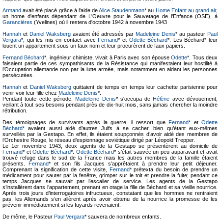
Armand
avait été placé grâce à l'aide de
Alice Staudenmann
* au
Home Enfant au grand air
,
un home d'enfants dépendant de L'Oeuvre pour le Sauvetage de l'Enfance (OSE), à
Garancières
(Yvelines) où il restera d'octobre 1942 à novembre 1943
Hannah
et
Daniel Waksberg
avaient été adressés par
Madeleine Denis
* au pasteur
Paul
Vergara
*, qui les mis en contact avec
Fernand
* et
Odette Béchard
*. Les Béchard* leur
louent un appartement sous un faux nom et leur procurèrent de faux papiers.
Fernand Béchard
*, ingénieur chimiste, vivait à Paris avec son épouse
Odette
*. Tous deux
faisaient partie de ces sympathisants de la Résistance qui manifestaient leur hostilité à
l’Occupation allemande non par la lutte armée, mais notamment en aidant les personnes
persécutées.
Hannah
et
Daniel Waksberg
quittaient de temps en temps leur cachette parisienne pour
venir voir leur fille chez
Madeleine Denis
*.
Pendant toute cette période,
Madeleine Denis
* s'occupa de
Hélène
avec dévouement,
veillant à tout ses besoins pendant près de dix-huit mois, sans jamais chercher la moindre
rétribution.
Des témoignages de survivants après la guerre, il ressort que
Fernand
* et
Odette
Béchard
* avaient aussi aidé d’autres Juifs à se cacher, bien qu’étant eux-mêmes
surveillés par la Gestapo. En effet, ils étaient soupçonnés d’avoir aidé des membres de
l’Orchestre Rouge, le réseau d’espionnage soviétique dirigé par Léopold Trepper.
Le 1er novembre 1943, deux agents de la Gestapo se présentèrent au domicile de
Fernand
* et
Odette Béchard
*.
Odette Béchard
* s’était sauvée un peu auparavant et avait
trouvé refuge dans le sud de la France mais les autres membres de la famille étaient
présents.
Fernand
* et son fils Jacques s’apprêtaient à prendre leur petit déjeuner.
Comprenant la signification de cette visite,
Fernand
* prétexta du besoin de prendre un
médicament pour sauter par la fenêtre, grimper sur le toit et prendre la fuite; pendant ce
temps Jacques se sauvait par l’escalier de service. Les agents de la Gestapo
s’installèrent dans l’appartement, prenant en otage la fille de Béchard et sa vieille nourrice.
Après trois jours d’interrogatoires infructueux, constatant que les hommes ne rentraient
pas, les Allemands s’en allèrent après avoir obtenu de la nourrice la promesse de les
prévenir immédiatement si les fuyards revenaient.
De même, le Pasteur
Paul Vergara
* sauvera de nombreux enfants.