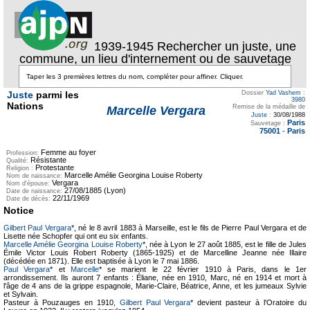
1939-1945 Rechercher un juste, une
commune, un lieu d'internement ou de sauvetage
Juste
parmi les
Dossier
Yad Vashem
:
3980
Nations
Remise de la médaille de
Marcelle Vergara
Juste
:
30/08/1988
Paris
Sauvetage :
75001
-
Paris
Femme au foyer
Profession:
Résistante
Qualité:
Protestante
Religion :
Marcelle Amélie Georgina Louise Roberty
Nom de naissance:
Vergara
Nom d'épouse:
27/08/1885 (Lyon)
Date de naissance:
22/11/1969
Date de décès:
Notice
Gilbert Paul Vergara
*, né le 8 avril 1883 à Marseille, est le fils de Pierre Paul Vergara et de
Lisette née Schopfer qui ont eu six enfants.
Marcelle Amélie Georgina Louise Roberty
*, née à Lyon le 27 août 1885, est le fille de Jules
Émile Victor Louis Robert Roberty (1865-1925) et de Marcelline Jeanne née Illaire
(décédée en 1871). Elle est baptisée à Lyon le 7 mai 1886.
Paul Vergara
* et
Marcelle
* se marient le 22 février 1910 à Paris, dans le 1er
arrondissement. Ils auront 7 enfants : Éliane, née en 1910, Marc, né en 1914 et mort à
l'âge de 4 ans de la grippe espagnole, Marie-Claire, Béatrice, Anne, et les jumeaux Sylvie
et Sylvain.
Pasteur à Pouzauges en 1910,
Gilbert Paul Vergara
* devient pasteur à l'Oratoire du