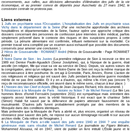
recensements, aux rafles, aux décisions allemandes d'élimination des juifs de la vie
économique, et au premier convoi de déportés pour Auschwitz du 27 mars 1942, le
consistoire centrale ne protesta pas.
Liens externes
1
Juifs en psychiatrie sous l'Occupation. L'hospitalisation des Juifs en psychiatrie sous
Vichy dans le département de la Seine
(Par une recherche approfondie des archives
hospitalières et départementales de la Seine, l'auteur opère une approche critique des
dossiers concernant des personnes de confession juive internées à titre médical, parfois
simplement préventif dans le contexte des risques et des suspicions propres à cette
période. La pénurie alimentaire est confirmée, influant nettement sur la morbidité. Ce
premier travail sera complété par un examen aussi exhaustif que possible des documents
conservés pour amener une conclusion. )
2
Héros de Goussainville - ROMANET André
(Héros de Goussainville - Page ROMANET
André )
3
Notre Dame de Sion : les Justes
(La première religieuse de Sion à recevoir ce titre en
1989 est Denise Paulin-Aguadich (Soeur Joséphine), qui, à l’époque de la guerre, était
ancelle (en religion, fille qui voue sa vie au service de Dieu). Depuis, six autres sœurs de
la congrégation, ainsi qu’un religieux de Notre-Dame de Sion ont reçu la même marque de
reconnaissance à titre posthume. Ils ont agi à Grenoble, Paris, Anvers, Rome. L’action de
ces religieuses et religieux qui ont sauvé des Juifs pendant la deuxième guerre mondiale
mérite de ne pas être oubliée. Et il y en a d’autres, qui, même s’ils n’ont pas (encore ?)
reçu de reconnaissance officielle, ont œuvré dans le même sens, chacun à leur place. )
4
L'histoire des Van Cleef et Arpels
(Blog de Jean-Jacques Richard, très documenté. )
5
Résistance à la Mosquée de Paris : histoire ou fiction ? de Michel Renard
(Le film Les
hommes libres d'Ismël Ferroukhi (septembre 2011) est sympathique mais entretient des
rapports assez lointains avec la vérité historique. Il est exact que le chanteur Selim
(Simon) Halali fut sauvé par la délivrance de papiers attestant faussement de sa
musulmanité. D'autres juifs furent probablement protégés par des membres de la
Mosquée dans des conditions identiques.
Mais prétendre que la Mosquée de Paris a abrité et, plus encore, organisé un réseau de
résistance pour sauver des juifs, ne repose sur aucun témoignage recueilli ni sur aucune
archive réelle. Cela relève de l'imaginaire. )
6
La Mosquée de Paris a-t-elle sauvé des juifs entre 1940 et 1944 ? une enquête
généreuse mais sans résultat de Michel Renard
(Le journaliste au
Figaro littéraire
,
Mohammed Aïssaoui, né en 1947, vient de publier un livre intitulé L’Étoile jaune et le