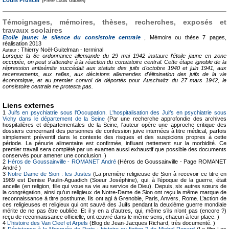
Louis Pruscer
(Frère Louis Gabriel)
Témoignages, mémoires, thèses, recherches, exposés et
travaux scolaires
Etoile jaune: le silence du consistoire centrale
, Mémoire ou thèse
7 pages,
réalisation 2013
Thierry Noël-Guitelman -
terminal
Auteur :
Lorsque la 8e ordonnance allemande du 29 mai 1942 instaure l'étoile jaune en zone
occupée, on peut s'attendre à la réaction du consistoire central. Cette étape ignoble de la
répression antisémite succédait aux statuts des juifs d'octobre 1940 et juin 1941, aux
recensements, aux rafles, aux décisions allemandes d'élimination des juifs de la vie
économique, et au premier convoi de déportés pour Auschwitz du 27 mars 1942, le
consistoire centrale ne protesta pas.
Liens externes
1
Juifs en psychiatrie sous l'Occupation. L'hospitalisation des Juifs en psychiatrie sous
Vichy dans le département de la Seine
(Par une recherche approfondie des archives
hospitalières et départementales de la Seine, l'auteur opère une approche critique des
dossiers concernant des personnes de confession juive internées à titre médical, parfois
simplement préventif dans le contexte des risques et des suspicions propres à cette
période. La pénurie alimentaire est confirmée, influant nettement sur la morbidité. Ce
premier travail sera complété par un examen aussi exhaustif que possible des documents
conservés pour amener une conclusion. )
2
Héros de Goussainville - ROMANET André
(Héros de Goussainville - Page ROMANET
André )
3
Notre Dame de Sion : les Justes
(La première religieuse de Sion à recevoir ce titre en
1989 est Denise Paulin-Aguadich (Soeur Joséphine), qui, à l’époque de la guerre, était
ancelle (en religion, fille qui voue sa vie au service de Dieu). Depuis, six autres sœurs de
la congrégation, ainsi qu’un religieux de Notre-Dame de Sion ont reçu la même marque de
reconnaissance à titre posthume. Ils ont agi à Grenoble, Paris, Anvers, Rome. L’action de
ces religieuses et religieux qui ont sauvé des Juifs pendant la deuxième guerre mondiale
mérite de ne pas être oubliée. Et il y en a d’autres, qui, même s’ils n’ont pas (encore ?)
reçu de reconnaissance officielle, ont œuvré dans le même sens, chacun à leur place. )
4
L'histoire des Van Cleef et Arpels
(Blog de Jean-Jacques Richard, très documenté. )
5
Résistance à la Mosquée de Paris : histoire ou fiction ? de Michel Renard
(Le film Les