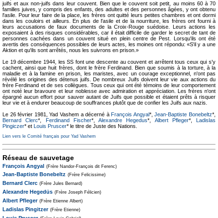
juifs et aux non-juifs dans leur couvent. Bien que le couvent soit petit, au moins 60 à 70
familles juives, y compris des enfants, des adultes et des personnes âgées, y ont obtenu
l'asile. Pour leur faire de la place, les frères ont quitté leurs petites chambres et ont dormi
dans les couloirs et ailleurs. En plus de l'asile et de la nourriture, les frères ont fourni à
leurs accusations de faux documents de la Croix-Rouge suédoise. Leurs actions les
exposaient à des risques considérables, car il était difficile de garder le secret de tant de
personnes cachées dans un couvent situé en plein centre de Pest. Lorsqu'ils ont été
avertis des conséquences possibles de leurs actes, les moines ont répondu: «S'il y a une
Aktion et qu'ils sont arrêtés, nous les suivrons en prison.»
Le 19 décembre 1944, les SS font une descente au couvent et arrêtent tous ceux qui s'y
cachent, ainsi que huit frères, dont le frère Ferdinand. Bien que soumis à la torture, à la
maladie et à la famine en prison, les maristes, avec un courage exceptionnel, n'ont pas
révélé les origines des détenus juifs. De nombreux Juifs doivent leur vie aux actions du
frère Ferdinand et de ses collègues. Tous ceux qui ont été témoins de leur comportement
ont noté leur bravoure et leur noblesse avec admiration et appréciation. Les frères n'ont
épargné aucun effort pour sauver autant de Juifs que possible et étaient prêts à risquer
leur vie et à endurer beaucoup de souffrances plutôt que de confier les Juifs aux nazis.
Le 26 février 1981, Yad Vashem a décerné à
François Angyal
*,
Jean-Baptiste Bonebeltz
*,
Bernard Clerc
*,
Ferdinand Fischer
*,
Alexandre Hegedus
*,
Albert Pfleger
*,
Ladislas
Pingiczer
* et
Louis Pruscer
* le titre de Juste des Nations.
Lien vers le Comité français pour Yad Vashem
Réseau de sauvetage
François Angyal
(Frère Nandor-François dit Ferenc)
Jean-Baptiste Bonebeltz
(Frère Felicissime)
Bernard Clerc
(Frère Jules Bernard)
Alexandre Hegedüs
(Frère Joseph Félicien)
Albert Pfleger
(Frère Etienne Albert)
Ladislas Pingitzer
(Frère Etienne)