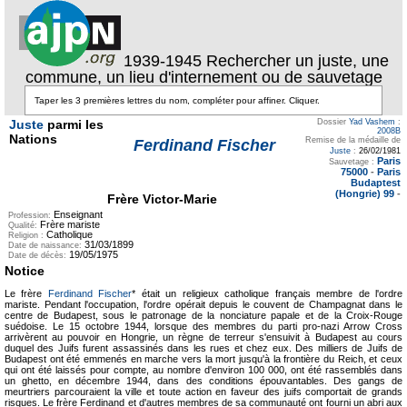
1939-1945 Rechercher un juste, une
commune, un lieu d'internement ou de sauvetage
Juste
parmi les
Dossier
Yad Vashem
:
2008B
Nations
Remise de la médaille de
Ferdinand Fischer
Juste
:
26/02/1981
Paris
Sauvetage :
75000
-
Paris
Budaptest
(Hongrie) 99
-
Frère Victor-Marie
Enseignant
Profession:
Frère mariste
Qualité:
Catholique
Religion :
31/03/1899
Date de naissance:
19/05/1975
Date de décès:
Notice
Le frère
Ferdinand Fischer
* était un religieux catholique français membre de l'ordre
mariste. Pendant l'occupation, l'ordre opérait depuis le couvent de Champagnat dans le
centre de Budapest, sous le patronage de la nonciature papale et de la Croix-Rouge
suédoise. Le 15 octobre 1944, lorsque des membres du parti pro-nazi Arrow Cross
arrivèrent au pouvoir en Hongrie, un règne de terreur s'ensuivit à Budapest au cours
duquel des Juifs furent assassinés dans les rues et chez eux. Des milliers de Juifs de
Budapest ont été emmenés en marche vers la mort jusqu'à la frontière du Reich, et ceux
qui ont été laissés pour compte, au nombre d'environ 100 000, ont été rassemblés dans
un ghetto, en décembre 1944, dans des conditions épouvantables. Des gangs de
meurtriers parcouraient la ville et toute action en faveur des juifs comportait de grands
risques. Le frère Ferdinand et d'autres membres de sa communauté ont fourni un abri aux