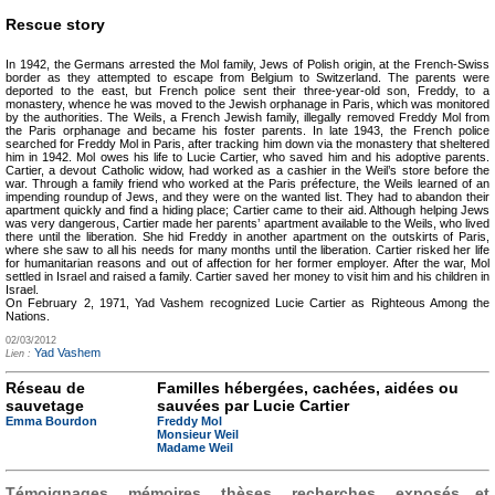
Rescue story
In 1942, the Germans arrested the Mol family, Jews of Polish origin, at the French-Swiss
border as they attempted to escape from Belgium to Switzerland. The parents were
deported to the east, but French police sent their three-year-old son, Freddy, to a
monastery, whence he was moved to the Jewish orphanage in Paris, which was monitored
by the authorities. The Weils, a French Jewish family, illegally removed Freddy Mol from
the Paris orphanage and became his foster parents. In late 1943, the French police
searched for Freddy Mol in Paris, after tracking him down via the monastery that sheltered
him in 1942. Mol owes his life to Lucie Cartier, who saved him and his adoptive parents.
Cartier, a devout Catholic widow, had worked as a cashier in the Weil’s store before the
war. Through a family friend who worked at the Paris préfecture, the Weils learned of an
impending roundup of Jews, and they were on the wanted list. They had to abandon their
apartment quickly and find a hiding place; Cartier came to their aid. Although helping Jews
was very dangerous, Cartier made her parents’ apartment available to the Weils, who lived
there until the liberation. She hid Freddy in another apartment on the outskirts of Paris,
where she saw to all his needs for many months until the liberation. Cartier risked her life
for humanitarian reasons and out of affection for her former employer. After the war, Mol
settled in Israel and raised a family. Cartier saved her money to visit him and his children in
Israel.
On February 2, 1971, Yad Vashem recognized Lucie Cartier as Righteous Among the
Nations.
02/03/2012
Yad Vashem
Lien :
Réseau de
Familles hébergées, cachées, aidées ou
sauvetage
sauvées par Lucie Cartier
Emma Bourdon
Freddy Mol
Monsieur Weil
Madame Weil
Témoignages, mémoires, thèses, recherches, exposés et