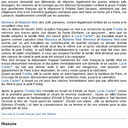
pas encore demandé aux Allemands de déporter également les jeunes enfants juifs
étrangers, les hommes de la Gestapo qui ont effectué l'arrestation confient le jeune Freddy
aux gendarmes français qui le déposent à l'hôpital Saint-Jacques, administré par des
religieuses d'où il est transféré quelques semaines plus tard dans un home juif à Paris, rue
Lamarck, établissement contrôlé par les autorités.
Monsieur
et
Madame Weil
, des Juifs parisiens, sortent légalement l'enfant de ce home et le
recueillent chez eux.
Vers le début de l'année 1943, la police française se met à la recherche du petit
Freddy
et
retrouve ses traces après son départ du home d'enfants. Le garçonnet , ainsi que sa
famille adoptive la famille Weil, est sauvé grâce à
Lucie Cartier
*, qui travaillait avant la
guerre comme caissière chez
Monsieur
et
Madame Weil
.
Monsieur
et
Madame Weil
sont
avertis par un ami travaillant au commissariat du quartier lorsque ce dernier prenait
connaissance qu'une rafle devait avoir lieu le même soir et qu'on viendrait certainement
arrêter le petit Freddy, et qu'il fallait immédiatement le cacher, ce qui était fait chez des
voisins de palier charitables, à ceux qui venaient l'arrêter la famille Weil déclarait que pour
des raisons de santé le petit avait été envoyé à la campagne.
Plus tard lorsque la déportation frappait maintenant les Juifs français,la famille Weil se
trouva directement menacée et dut quitter immédiatement son domicile et se cacher.
Lucie
Cartier
*, qui sait que donner asile à des Juifs est dangereux, met pourtant son
appartement de Paris à leur disposition. Ils vont y rester jusqu'à la Libération.
Quant au petit
Freddy
, elle le cache dans un autre logement, dans la banlieue de Paris, et
s'occupe de lui avec dévouement pendant de nombreux mois, jusqu'à la Libération.
Lucie Cartier
* a risqué sa vie pour des raisons humanitaires ainsi que par affection pour
les Weil et pour le petit Freddy.
Après la guerre,
Freddy Mol
s’installe en Israël où il fonde un foyer.
Lucie Cartier
*, veuve
de la première guerre mondiale et vivant de revenus modestes , reçois un billet d'avion
gratuit des mains de l'ambassadeur d'Israël à Paris pour venir à Jérusalem à Yad Vachem
recevoir le titre de "Juste parmi les nations". Durant son séjour , elle va demeurer chez
Ephraïm (Freddy ) et faire la connaissance de sa femme et de ses enfants pour la plus
grande joie de tous.
Lien vers le Comité français pour Yad Vashem
Histoire