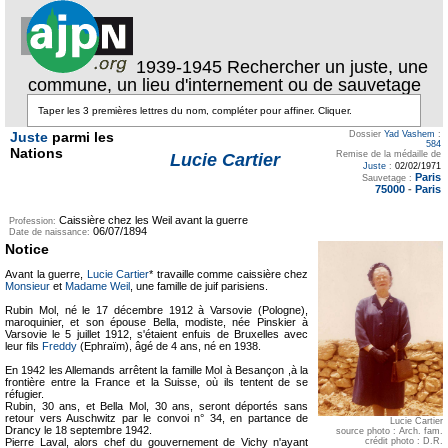
1939-1945 Rechercher un juste, une
commune, un lieu d'internement ou de sauvetage
Juste
parmi les
Dossier
Yad Vashem
:
584
Nations
Remise de la médaille de
Lucie Cartier
Juste
:
02/02/1971
Paris
Sauvetage :
75000
-
Paris
Caissière chez les Weil avant la guerre
Profession:
06/07/1894
Date de naissance:
Notice
Avant la guerre,
Lucie Cartier
* travaille comme caissière chez
Monsieur
et
Madame Weil
, une famille de juif parisiens.
Rubin Mol, né le 17 décembre 1912 à Varsovie (Pologne),
maroquinier, et son épouse Bella, modiste, née Pinskier à
Varsovie le 5 juillet 1912, s'étaient enfuis de Bruxelles avec
leur fils
Freddy
(Ephraïm), âgé de 4 ans, né en 1938.
En 1942 les Allemands arrêtent la famille Mol à Besançon ,à la
frontière entre la France et la Suisse, où ils tentent de se
réfugier.
Rubin, 30 ans, et Bella Mol, 30 ans, seront déportés sans
retour vers Auschwitz par le convoi n° 34, en partance de
Lucie Cartier
Drancy le 18 septembre 1942.
source photo : Arch. fam.
crédit photo : D.R.
Pierre Laval, alors chef du gouvernement de Vichy n'ayant