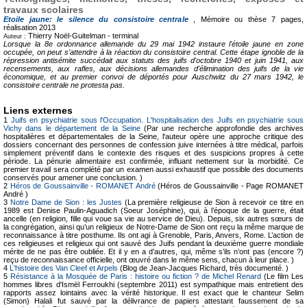
travaux scolaires
Etoile jaune: le silence du consistoire centrale
, Mémoire ou thèse
7 pages,
réalisation 2013
Thierry Noël-Guitelman -
terminal
Auteur :
Lorsque la 8e ordonnance allemande du 29 mai 1942 instaure l'étoile jaune en zone
occupée, on peut s'attendre à la réaction du consistoire central. Cette étape ignoble de la
répression antisémite succédait aux statuts des juifs d'octobre 1940 et juin 1941, aux
recensements, aux rafles, aux décisions allemandes d'élimination des juifs de la vie
économique, et au premier convoi de déportés pour Auschwitz du 27 mars 1942, le
consistoire centrale ne protesta pas.
Liens externes
1
Juifs en psychiatrie sous l'Occupation. L'hospitalisation des Juifs en psychiatrie sous
Vichy dans le département de la Seine
(Par une recherche approfondie des archives
hospitalières et départementales de la Seine, l'auteur opère une approche critique des
dossiers concernant des personnes de confession juive internées à titre médical, parfois
simplement préventif dans le contexte des risques et des suspicions propres à cette
période. La pénurie alimentaire est confirmée, influant nettement sur la morbidité. Ce
premier travail sera complété par un examen aussi exhaustif que possible des documents
conservés pour amener une conclusion. )
2
Héros de Goussainville - ROMANET André
(Héros de Goussainville - Page ROMANET
André )
3
Notre Dame de Sion : les Justes
(La première religieuse de Sion à recevoir ce titre en
1989 est Denise Paulin-Aguadich (Soeur Joséphine), qui, à l’époque de la guerre, était
ancelle (en religion, fille qui voue sa vie au service de Dieu). Depuis, six autres sœurs de
la congrégation, ainsi qu’un religieux de Notre-Dame de Sion ont reçu la même marque de
reconnaissance à titre posthume. Ils ont agi à Grenoble, Paris, Anvers, Rome. L’action de
ces religieuses et religieux qui ont sauvé des Juifs pendant la deuxième guerre mondiale
mérite de ne pas être oubliée. Et il y en a d’autres, qui, même s’ils n’ont pas (encore ?)
reçu de reconnaissance officielle, ont œuvré dans le même sens, chacun à leur place. )
4
L'histoire des Van Cleef et Arpels
(Blog de Jean-Jacques Richard, très documenté. )
5
Résistance à la Mosquée de Paris : histoire ou fiction ? de Michel Renard
(Le film Les
hommes libres d'Ismël Ferroukhi (septembre 2011) est sympathique mais entretient des
rapports assez lointains avec la vérité historique. Il est exact que le chanteur Selim
(Simon) Halali fut sauvé par la délivrance de papiers attestant faussement de sa